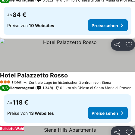
8,6
Hervorragend
6.822
0.5 km bis Chiesa di Santa Maria di Proven
84 €
Ab
Preise von
10 Websites
Preise sehen
Teilen
Zu
Hotel Palazzetto Rosso
Preise sehen
Hotel
Zentrale Lage im historischen Zentrum von Siena
Preise seh
3 Sterne
9,6
Hervorragend
1.348
0.1 km bis Chiesa di Santa Maria di Provenz
118 €
Ab
Preise von
13 Websites
Preise sehen
Beliebte Wahl