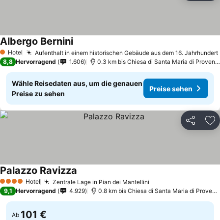
Albergo Bernini
Preise sehen
Hotel
Aufenthalt in einem historischen Gebäude aus dem 16. Jahrhundert
1 Sterne
8,8
Hervorragend
1.606
0.3 km bis Chiesa di Santa Maria di Proven
Wähle Reisedaten aus, um die genauen
Preise sehen
Preise zu sehen
Teilen
Zu
Palazzo Ravizza
Preise sehen
Hotel
Zentrale Lage in Pian dei Mantellini
Preise sehen
4 Sterne
9,1
Hervorragend
4.929
0.8 km bis Chiesa di Santa Maria di Proven
101 €
Ab