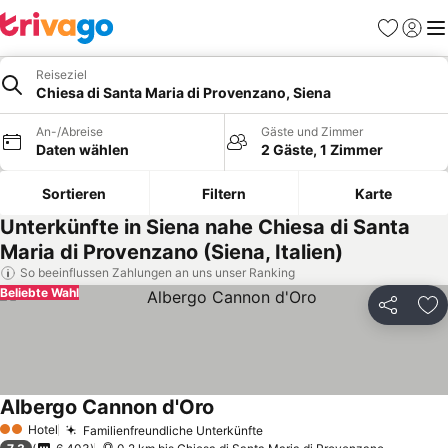
Favoriten
Einlog
Me
Reiseziel
Chiesa di Santa Maria di Provenzano, Siena
An-/Abreise
Gäste und Zimmer
Daten wählen
2 Gäste, 1 Zimmer
Sortieren
Filtern
Karte
Unterkünfte in Siena nahe Chiesa di Santa
Maria di Provenzano (Siena, Italien)
So beeinflussen Zahlungen an uns unser Ranking
Beliebte Wahl
Teilen
Zu
Albergo Cannon d'Oro
Preise sehen
Hotel
Familienfreundliche Unterkünfte
Preise sehen
2 Sterne