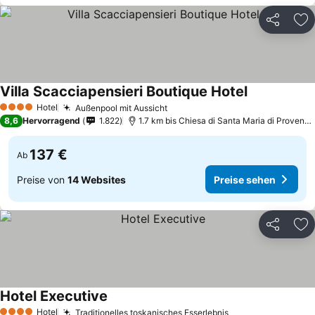
Teilen
Zu
Villa Scacciapensieri Boutique Hotel
Preise sehen
Hotel
Außenpool mit Aussicht
Preise sehen
4 Sterne
8,6
Hervorragend
1.822
1.7 km bis Chiesa di Santa Maria di Provenz
137 €
Ab
Preise von
14 Websites
Preise sehen
Teilen
Zu
Hotel Executive
Preise sehen
Hotel
Traditionelles toskanisches Esserlebnis
Preise sehen