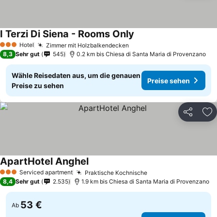
I Terzi Di Siena - Rooms Only
Preise sehen
Hotel
Zimmer mit Holzbalkendecken
Preise sehen
3 Sterne
8,3
Sehr gut
545
0.2 km bis Chiesa di Santa Maria di Provenzano
Wähle Reisedaten aus, um die genauen
Preise sehen
Preise zu sehen
Teilen
Zu
ApartHotel Anghel
Preise sehen
Serviced apartment
Praktische Kochnische
Preise sehen
3 Sterne
8,4
Sehr gut
2.535
1.9 km bis Chiesa di Santa Maria di Provenzano
53 €
Ab