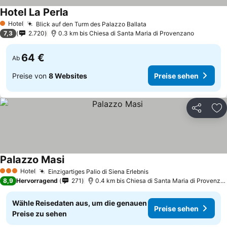
Hotel La Perla
Preise sehen
Hotel
Blick auf den Turm des Palazzo Ballata
Preise sehen
1 Sterne
7,3
2.720
0.3 km bis Chiesa di Santa Maria di Provenzano
64 €
Ab
Preise von
8 Websites
Preise sehen
Teilen
Zu
Palazzo Masi
Preise sehen
Hotel
Einzigartiges Palio di Siena Erlebnis
Preise sehen
3 Sterne
8,9
Hervorragend
271
0.4 km bis Chiesa di Santa Maria di Provenza
Wähle Reisedaten aus, um die genauen
Preise sehen
Preise zu sehen