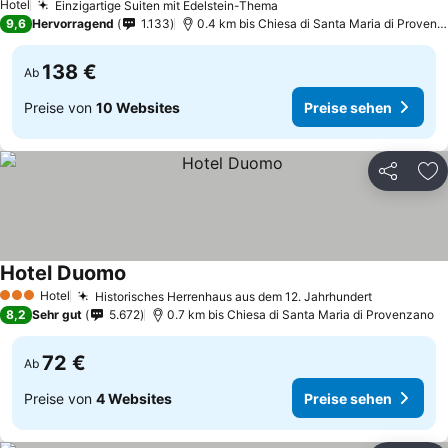
Hotel
Einzigartige Suiten mit Edelstein-Thema
Preise sehen
9,6
Hervorragend
1.133
0.4 km bis Chiesa di Santa Maria di Provenz
138 €
Ab
Preise von
10 Websites
Preise sehen
Teilen
Zu
Hotel Duomo
Preise sehen
Hotel
Historisches Herrenhaus aus dem 12. Jahrhundert
Preise se
3 Sterne
8,2
Sehr gut
5.672
0.7 km bis Chiesa di Santa Maria di Provenzano
72 €
Ab
Preise von
4 Websites
Preise sehen