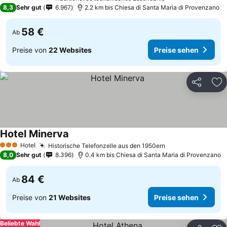
4 Sterne
8,3
Sehr gut
6.967
2.2 km bis Chiesa di Santa Maria di Provenzano
58 €
Ab
Preise von
22 Websites
Preise sehen
Teilen
Zu
Hotel Minerva
Preise sehen
Hotel
Historische Telefonzelle aus den 1950ern
Preise sehen
3 Sterne
8,0
Sehr gut
8.396
0.4 km bis Chiesa di Santa Maria di Provenzano
84 €
Ab
Preise von
21 Websites
Preise sehen
Beliebte Wahl