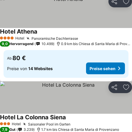
Teilen
Zu
Hotel Athena
Preise sehen
Hotel
Panoramische Dachterrasse
Preise sehen
4 Sterne
9,0
Hervorragend
10.499
0.9 km bis Chiesa di Santa Maria di Prove
80 €
Ab
Preise von
14 Websites
Preise sehen
Teilen
Zu
Hotel La Colonna Siena
Preise sehen
Hotel
Saisonaler Pool im Garten
Preise sehen
3 Sterne
7,9
Gut
3.239
1.7 km bis Chiesa di Santa Maria di Provenzano