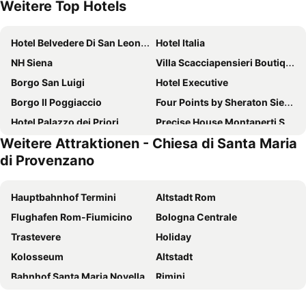
Weitere Top Hotels
Hotel Belvedere Di San Leonino
Hotel Italia
NH Siena
Villa Scacciapensieri Boutique Hotel
Borgo San Luigi
Hotel Executive
Borgo Il Poggiaccio
Four Points by Sheraton Siena
Hotel Palazzo dei Priori
Precise House Montaperti Siena
Weitere Attraktionen - Chiesa di Santa Maria
Hotel Colle Etrusco Salivolpi
Il Chiostro del Carmine
di Provenzano
Sangallo Park Hotel
Hotel Il Piccolo Castello
Palazzo Ravizza
Villa Sabolini
Hauptbahnhof Termini
Altstadt Rom
Ultimo Mulino Country Hotel
Hotel Athena
Flughafen Rom-Fiumicino
Bologna Centrale
Castello di Spaltenna
Hotel La Colonna Siena
Trastevere
Holiday
Villa Ermellina Siena, a Tribute Portfolio Hotel
Castello di Leonina Relais - Adults Only
Kolosseum
Altstadt
Alma Domus
Hotel Santa Caterina
Bahnhof Santa Maria Novella
Rimini
Hotel Il Giardino
Relais Della Rovere
Trevi-Brunnen
Termini Metro Station
Hotel More Di Cuna
Grand Hotel Continental Siena - Starhotels Collezione