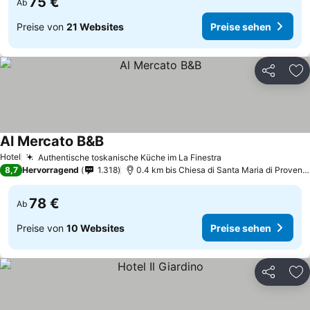
75 €
Ab
Preise von
21 Websites
Preise sehen
Teilen
Zu
Al Mercato B&B
Preise sehen
Hotel
Authentische toskanische Küche im La Finestra
Preise sehen
8,7
Hervorragend
1.318
0.4 km bis Chiesa di Santa Maria di Provenz
78 €
Ab
Preise von
10 Websites
Preise sehen
Teilen
Zu