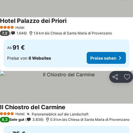
Hotel Palazzo dei Priori
Preise sehen
Hotel
4 Sterne
7,2
1.646
1.9 km bis Chiesa di Santa Maria di Provenzano
91 €
Ab
Preise von
6 Websites
Preise sehen
Teilen
Zu
Il Chiostro del Carmine
Preise sehen
Hotel
Panoramablick auf die Landschaft
Preise sehen
4 Sterne
8,2
Sehr gut
3.836
0.9 km bis Chiesa di Santa Maria di Provenzano