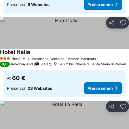
Preise von
8 Websites
Preise sehen
Teilen
Zu
Hotel Italia
Preise sehen
Hotel
Authentische Contrade-Themen-Interieurs
Preise sehen
3 Sterne
9,0
Hervorragend
8.437
1.4 km bis Chiesa di Santa Maria di Proven
60 €
Ab
Preise von
23 Websites
Preise sehen
Teilen
Zu