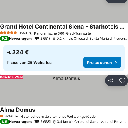
Teilen
Zu
Grand Hotel Continental Siena - Starhotels Collezione
Preise sehen
Hotel
Panoramische 360-Grad-Turmsuite
Preise sehen
5 Sterne
9,2
Hervorragend
2.651
0.2 km bis Chiesa di Santa Maria di Provenz
224 €
Ab
Preise von
25 Websites
Preise sehen
Beliebte Wahl
Teilen
Zu
Alma Domus
Preise sehen
Hotel
Historisches mittelalterliches Wollwerkgebäude
Preise sehen
1 Sterne
8,5
Hervorragend
5.658
0.4 km bis Chiesa di Santa Maria di Proven