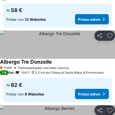
58 €
Ab
Preise von
12 Websites
Preise sehen
Teilen
Zu
Albergo Tre Donzelle
Preise sehen
Hotel
Partnerparkplatz und Valet-Service
Preise sehen
1 Sterne
7,6
Gut
1.647
0.2 km bis Chiesa di Santa Maria di Provenzano
82 €
Ab
Preise von
8 Websites
Preise sehen
Teilen
Zu