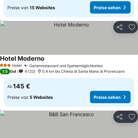
Preise von
15 Websites
Preise sehen
Teilen
Zu
Hotel Moderno
Preise sehen
Hotel
Gartenrestaurant und Speisemöglichkeiten
Preise sehen
3 Sterne
7,5
Gut
4.122
0.4 km bis Chiesa di Santa Maria di Provenzano
145 €
Ab
Preise von
5 Websites
Preise sehen
Teilen
Zu