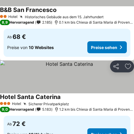
B&B San Francesco
Preise sehen
Hotel
Historisches Gebäude aus dem 15. Jahrhundert
Preise sehen
2 Sterne
8,9
Hervorragend
2.185
0.1 km bis Chiesa di Santa Maria di Provenz
68 €
Ab
Preise von
10 Websites
Preise sehen
Teilen
Zu
Hotel Santa Caterina
Preise sehen
Hotel
Sicherer Privatparkplatz
Preise sehen
3 Sterne
9,0
Hervorragend
5.183
1.2 km bis Chiesa di Santa Maria di Provenz
72 €
Ab