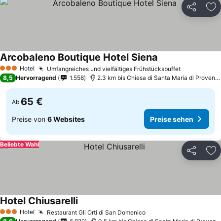
Teilen
Zu
Arcobaleno Boutique Hotel Siena
Preise sehen
Hotel
Umfangreiches und vielfältiges Frühstücksbuffet
Preise seh
3 Sterne
8,5
Hervorragend
1.558
2.3 km bis Chiesa di Santa Maria di Provenz
65 €
Ab
Preise von
6 Websites
Preise sehen
Beliebte Wahl
Teilen
Zu
Hotel Chiusarelli
Preise sehen
Hotel
Restaurant Gli Orti di San Domenico
Preise sehen
3 Sterne