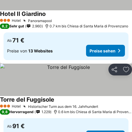
Hotel Il Giardino
Preise sehen
Hotel
Panoramapool
Preise sehen
3 Sterne
8,2
Sehr gut
2.960
0.7 km bis Chiesa di Santa Maria di Provenzano
71 €
Ab
Preise von
13 Websites
Preise sehen
Teilen
Zu
Torre del Fuggisole
Preise sehen
Hotel
Historischer Turm aus dem 16. Jahrhundert
Preise sehen
3 Sterne
9,8
Hervorragend
1.229
0.6 km bis Chiesa di Santa Maria di Provenz
91 €
Ab