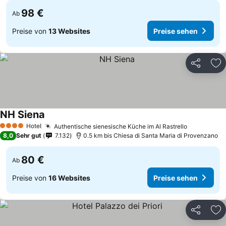
98 €
Ab
Preise von
13 Websites
Preise sehen
Teilen
Zu
NH Siena
Preise sehen
Hotel
Authentische sienesische Küche im Al Rastrello
Preise se
4 Sterne
8,0
Sehr gut
7.132
0.5 km bis Chiesa di Santa Maria di Provenzano
80 €
Ab
Preise von
16 Websites
Preise sehen
Teilen
Zu