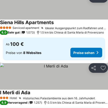
Teilen
Zu
Siena Hills Apartments
Preise sehen
Serviced apartment
Idealer Ausgangspunkt zum Radfahren und Wandern
4 Sterne
8,0
Sehr gut
1.073
1.5 km bis Chiesa di Santa Maria di Provenzano
100 €
Ab
Preise von
8 Websites
Preise sehen
Teilen
Zu
I Merli di Ada
Preise sehen
Hotel
Historisches Palastambiente aus dem 16. Jahrhundert
Preise
3 Sterne
8,9
Hervorragend
1.257
0.5 km bis Chiesa di Santa Maria di Provenz