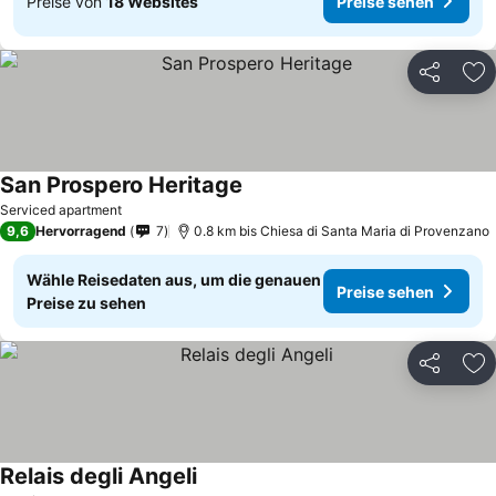
Preise von
18 Websites
Preise sehen
Teilen
Zu
San Prospero Heritage
Preise sehen
Serviced apartment
9,6
Hervorragend
7
0.8 km bis Chiesa di Santa Maria di Provenzano
Wähle Reisedaten aus, um die genauen
Preise sehen
Preise zu sehen
Teilen
Zu
Relais degli Angeli
Preise sehen