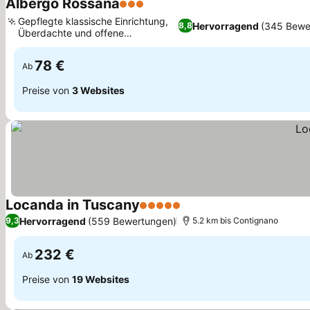
Albergo Rossana
3 Sterne
Gepflegte klassische Einrichtung,
Hervorragend
(345 Bewe
8,8
Überdachte und offene
Parkmöglichkeiten
78 €
Ab
Preise von
3 Websites
Locanda in Tuscany
5 Sterne
Hervorragend
(559 Bewertungen)
9,3
5.2 km bis Contignano
232 €
Ab
Preise von
19 Websites