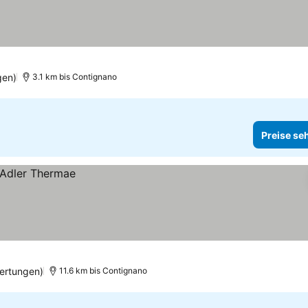
gen)
3.1 km bis Contignano
Preise se
ertungen)
11.6 km bis Contignano