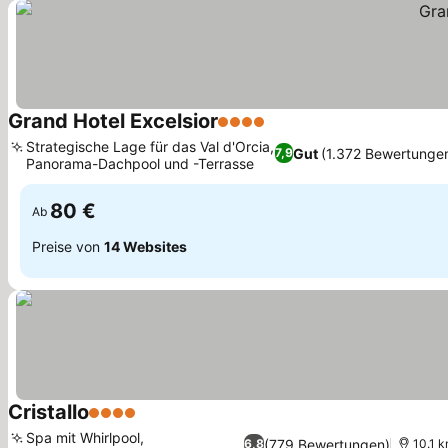
Grand Hotel Excelsior
4 Sterne
Strategische Lage für das Val d'Orcia,
Gut
(1.372 Bewertunge
7,9
Panorama-Dachpool und -Terrasse
80 €
Ab
Preise von
14 Websites
Cristallo
4 Sterne
Spa mit Whirlpool,
(779 Bewertungen)
6,8
10.1 k