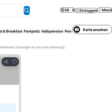
DE · €
Menü
Einloggen
Karte ansehen
d & Breakfast
Parkplatz
Halbpension
Pension
Innenpool
eeinflussen Zahlungen an uns unser Ranking
Zu Favoriten hinzufügen
Teilen