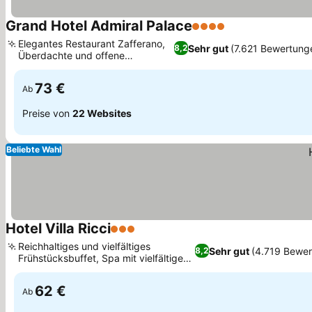
Grand Hotel Admiral Palace
4 Sterne
Elegantes Restaurant Zafferano,
Sehr gut
(7.621 Bewertung
8,2
Überdachte und offene
Parkplätze
73 €
Ab
Preise von
22 Websites
Beliebte Wahl
Hotel Villa Ricci
3 Sterne
Reichhaltiges und vielfältiges
Sehr gut
(4.719 Bewe
8,2
Frühstücksbuffet, Spa mit vielfältigen
Behandlungen
62 €
Ab