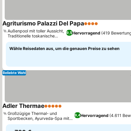
Agriturismo Palazzi Del Papa
4 Sterne
Außenpool mit toller Aussicht,
Hervorragend
(419 Bewertun
9,5
Traditionelle toskanische
Küche
Wähle Reisedaten aus, um die genauen Preise zu sehen
Beliebte Wahl
Adler Thermae
5 Sterne
Großzügige Thermal- und
Hervorragend
(4.611 Bew
9,4
Sportbecken, Ayurveda-Spa mit
indischen Ärzten