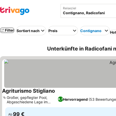
Reiseziel
Filter
Sortiert nach
Preis
Contignano
Hot
Unterkünfte in Radicofani
Agriturismo Stigliano
Großer, gepflegter Pool,
Hervorragend
(53 Bewertunge
8,7
Abgeschiedene Lage im
Naturpark
99 €
Ab