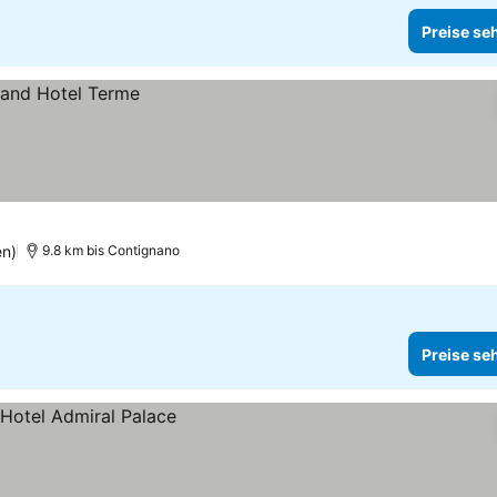
Preise se
en)
9.8 km bis Contignano
Preise se