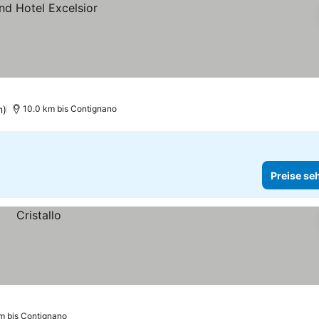
n)
10.0 km bis Contignano
Preise se
m bis Contignano