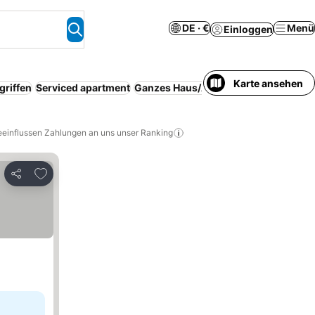
DE · €
Menü
Einloggen
Karte ansehen
griffen
Serviced apartment
Ganzes Haus/Apartment
Resort
Stra
eeinflussen Zahlungen an uns unser Ranking
Zu Favoriten hinzufügen
Teilen