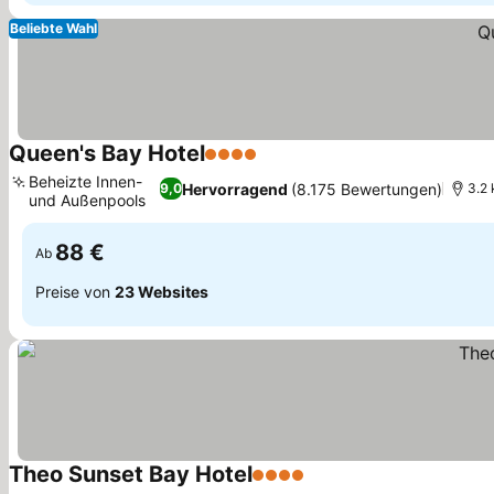
Beliebte Wahl
Queen's Bay Hotel
4 Sterne
Beheizte Innen-
Hervorragend
(8.175 Bewertungen)
9,0
3.2 
und Außenpools
88 €
Ab
Preise von
23 Websites
Theo Sunset Bay Hotel
4 Sterne