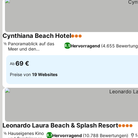
Cynthiana Beach Hotel
3 Sterne
Panoramablick auf das
Hervorragend
(4.655 Bewertung
8,5
Meer und den
Sonnenuntergang
69 €
Ab
Preise von
19 Websites
Leonardo Laura Beach & Splash Resort
4 Sterne
Hauseigenes Kino
Hervorragend
(10.788 Bewertungen)
8,7
5