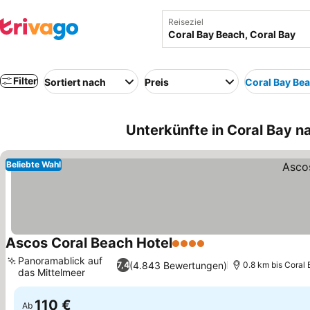
Reiseziel
Filter
Sortiert nach
Preis
Coral Bay Be
Unterkünfte in Coral Bay n
Beliebte Wahl
Ascos Coral Beach Hotel
4 Sterne
Panoramablick auf
(4.843 Bewertungen)
7,4
0.8 km bis Coral
das Mittelmeer
110 €
Ab