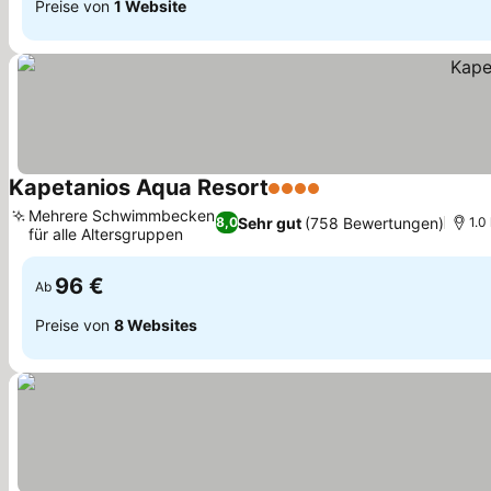
Preise von
1 Website
Kapetanios Aqua Resort
4 Sterne
Mehrere Schwimmbecken
Sehr gut
(758 Bewertungen)
8,0
1.0
für alle Altersgruppen
96 €
Ab
Preise von
8 Websites