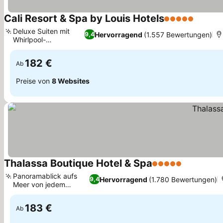
Cali Resort & Spa by Louis Hotels
5 Sterne
Deluxe Suiten mit
Hervorragend
(1.557 Bewertungen)
9,4
Whirlpool-
Badewannen
182 €
Ab
Preise von
8 Websites
Thalassa Boutique Hotel & Spa
5 Sterne
Panoramablick aufs
Hervorragend
(1.780 Bewertungen)
9,4
Meer von jedem
Zimmer
183 €
Ab