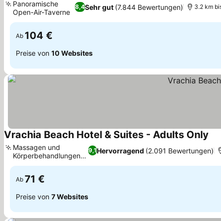
Panoramische
Sehr gut
(7.844 Bewertungen)
8,4
3.2 km bi
Open-Air-Taverne
104 €
Ab
Preise von
10 Websites
Vrachia Beach Hotel & Suites - Adults Only
Massagen und
Hervorragend
(2.091 Bewertungen)
9,1
Körperbehandlungen
vor Ort
71 €
Ab
Preise von
7 Websites