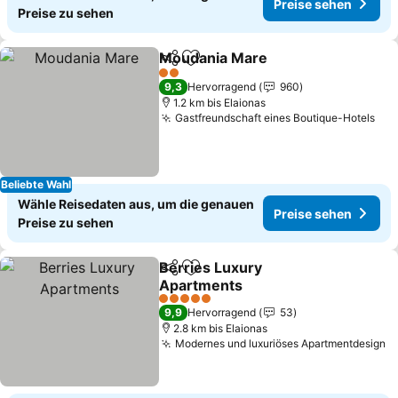
Preise sehen
Preise zu sehen
Moudania Mare
Teilen
Zu Favoriten hinzufügen
Preise seh
2 Sterne
9,3
Hervorragend
960
1.2 km bis Elaionas
Gastfreundschaft eines Boutique-Hotels
Pre
Beliebte Wahl
Wähle Reisedaten aus, um die genauen
Preise sehen
Preise zu sehen
Berries Luxury
Teilen
Zu Favoriten hinzufügen
Apartments
Preise sehen
5 Sterne
9,9
Hervorragend
53
2.8 km bis Elaionas
Modernes und luxuriöses Apartmentdesign
P