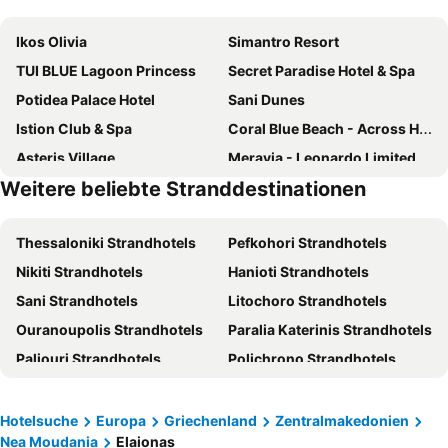
Ikos Olivia
Simantro Resort
TUI BLUE Lagoon Princess
Secret Paradise Hotel & Spa
Potidea Palace Hotel
Sani Dunes
Istion Club & Spa
Coral Blue Beach - Across Hotels & Resorts
Asteris Village
Meravia - Leonardo Limited Edition
Weitere beliebte Stranddestinationen
Melissa Gold Coast
Aegean Blue Beach Hotel
Hotel Alexandros
Sunny Hill
Thessaloniki Strandhotels
Pefkohori Strandhotels
Alkinoos Beach Hotel
Zelia Halkidiki, part of Destination by Hyatt
Nikiti Strandhotels
Hanioti Strandhotels
Sani Asterias
Alkyonis Hotel
Sani Strandhotels
Litochoro Strandhotels
Plagia Relax Hotel
Mavridis
Ouranoupolis Strandhotels
Paralia Katerinis Strandhotels
Pefkon Suites
Hotel Mallas
Paliouri Strandhotels
Polichrono Strandhotels
Elies 33 Bio Retreat
Sani Polyastron Hotel & Spa
Kriopigi Strandhotels
Kallithea Strandhotels
Melissanthi Hotel
Portes Theros
Gerakini Strandhotels
Afitos Strandhotels
Aetherion Studios & Suites
Sea Coast Resort Halkidiki
Hotelsuche
Europa
Griechenland
Zentralmakedonien
Nea Moudania
Elaionas
Neos Marmaras Strandhotels
Metamorfosis - Halkidiki Strandhotels
Aqua Mare Hotel
Hotel Cariatis