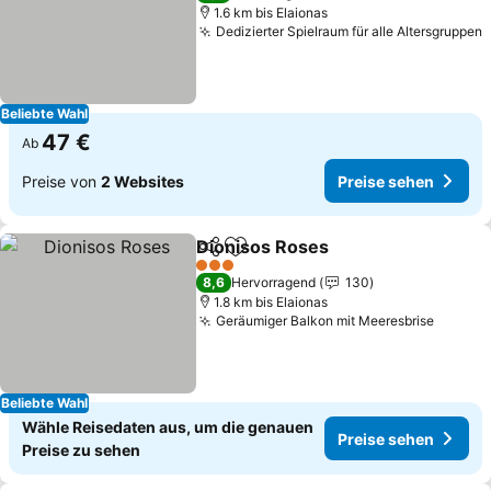
1.6 km bis Elaionas
Dedizierter Spielraum für alle Altersgruppen
P
Beliebte Wahl
47 €
Ab
Preise von
2 Websites
Preise sehen
Dionisos Roses
Teilen
Zu Favoriten hinzufügen
Preise seh
3 Sterne
8,6
Hervorragend
130
1.8 km bis Elaionas
Geräumiger Balkon mit Meeresbrise
Preise
Beliebte Wahl
Wähle Reisedaten aus, um die genauen
Preise sehen
Preise zu sehen