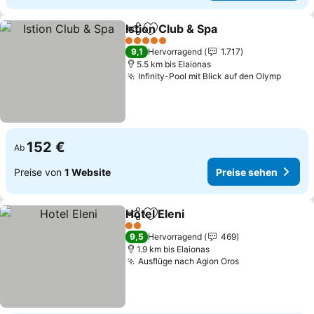
Istion Club & Spa
Teilen
Zu Favoriten hinzufügen
Preise se
5 Sterne
9,1
Hervorragend
1.717
5.5 km bis Elaionas
Infinity-Pool mit Blick auf den Olymp
Preise
152 €
Ab
Preise von
1 Website
Preise sehen
Hotel Eleni
Teilen
Zu Favoriten hinzufügen
Preise sehen
2 Sterne
9,5
Hervorragend
469
1.9 km bis Elaionas
Ausflüge nach Agion Oros
Preise sehen