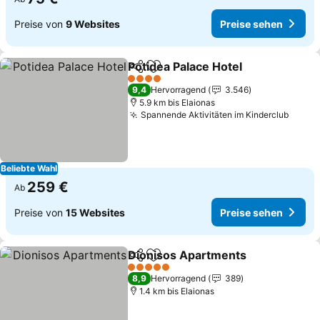
Preise von
9 Websites
Preise sehen
Potidea Palace Hotel
Teilen
Zu Favoriten hinzufügen
Preis
4 Sterne
9,4
Hervorragend
3.546
5.9 km bis Elaionas
Spannende Aktivitäten im Kinderclub
Preis
Beliebte Wahl
259 €
Ab
Preise von
15 Websites
Preise sehen
Dionisos Apartments
Teilen
Zu Favoriten hinzufügen
Preis
5 Sterne
8,9
Hervorragend
389
1.4 km bis Elaionas