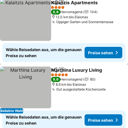
Kalaitzis Apartments
Teilen
Zu Favoriten hinzufügen
Preis
4 Sterne
8,8
Hervorragend
104
12.0 km bis Elaionas
Üppiger Garten und Sonnenterrasse
Preise
Wähle Reisedaten aus, um die genauen
Preise sehen
Preise zu sehen
Marthina Luxury Living
Teilen
Zu Favoriten hinzufügen
Pre
5 Sterne
9,6
Hervorragend
80
8.9 km bis Elaionas
Gut ausgestattete Küchenzeile
Preise se
Beliebte Wahl
Wähle Reisedaten aus, um die genauen
Preise sehen
Preise zu sehen