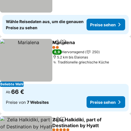
Wähle Reisedaten aus, um die genauen
Preise sehen
Preise zu sehen
Marialena
Teilen
Zu Favoriten hinzufügen
Preise sehen
2 Sterne
8,9
Hervorragend
250
5.2 km bis Elaionas
Traditionelle griechische Küche
Preise se
Beliebte Wahl
66 €
Ab
Preise von
7 Websites
Preise sehen
Zelia Halkidiki, part of
Teilen
Zu Favoriten hinzufügen
Destination by Hyatt