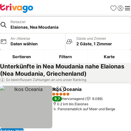
Favoriten
Einlog
Me
Reiseziel
Elaionas, Nea Moudania
An-/Abreise
Gäste und Zimmer
Daten wählen
2 Gäste, 1 Zimmer
Sortieren
Filtern
Karte
Unterkünfte in Nea Moudania nahe Elaionas
(Nea Moudania, Griechenland)
So beeinflussen Zahlungen an uns unser Ranking
Ikos Oceania
Teilen
Zu Favoriten hinzufügen
Preise sehen
5 Sterne
9,7
Hervorragend
9.089
0.2 km bis Elaionas
Panoramablick auf Meer und Berge
Preise
Beliebte Wahl