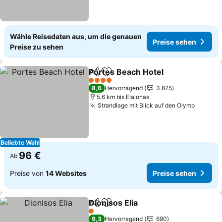
Wähle Reisedaten aus, um die genauen
Preise sehen
Preise zu sehen
Portes Beach Hotel
Teilen
Zu Favoriten hinzufügen
Preise
4 Sterne
8,6
Hervorragend
3.875
5.6 km bis Elaionas
Strandlage mit Blick auf den Olymp
Preise 
Beliebte Wahl
96 €
Ab
Preise von
14 Websites
Preise sehen
Dionisos Elia
Teilen
Zu Favoriten hinzufügen
Preise sehen
1 Sterne
9,3
Hervorragend
690