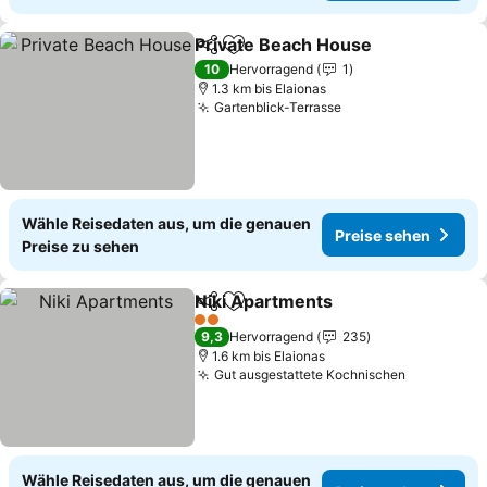
Private Beach House
Teilen
Zu Favoriten hinzufügen
Preis
10
Hervorragend
1
1.3 km bis Elaionas
Gartenblick-Terrasse
Preise sehen
Wähle Reisedaten aus, um die genauen
Preise sehen
Preise zu sehen
Niki Apartments
Teilen
Zu Favoriten hinzufügen
Preise se
2 Sterne
9,3
Hervorragend
235
1.6 km bis Elaionas
Gut ausgestattete Kochnischen
Preise se
Wähle Reisedaten aus, um die genauen