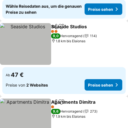
Wähle Reisedaten aus, um die genauen
Preise sehen
Preise zu sehen
Seaside Studios
Teilen
Zu Favoriten hinzufügen
Preise seh
2 Sterne
9,0
Hervorragend
114
1.8 km bis Elaionas
47 €
Ab
Preise von
2 Websites
Preise sehen
Apartments Dimitra
Teilen
Zu Favoriten hinzufügen
Preise
1 Sterne
9,6
Hervorragend
273
1.9 km bis Elaionas