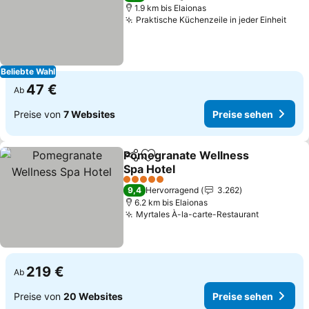
1.9 km bis Elaionas
Praktische Küchenzeile in jeder Einheit
Prei
Beliebte Wahl
47 €
Ab
Preise von
7 Websites
Preise sehen
Pomegranate Wellness
Teilen
Zu Favoriten hinzufügen
Spa Hotel
Preise sehen
5 Sterne
9,4
Hervorragend
3.262
6.2 km bis Elaionas
Myrtales À-la-carte-Restaurant
Preise se
219 €
Ab
Preise von
20 Websites
Preise sehen