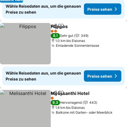
Wähle Reisedaten aus, um die genauen
Preise sehen
Preise zu sehen
Filippos
Teilen
Zu Favoriten hinzufügen
Preise sehen
2 Sterne
8,1
Sehr gut
349
1.0 km bis Elaionas
Einladende Sonnenterrasse
Preise sehen
Wähle Reisedaten aus, um die genauen
Preise sehen
Preise zu sehen
Melissanthi Hotel
Teilen
Zu Favoriten hinzufügen
Preise s
1 Sterne
9,3
Hervorragend
443
1.6 km bis Elaionas
Balkone mit Garten- oder Meerblick
Preise