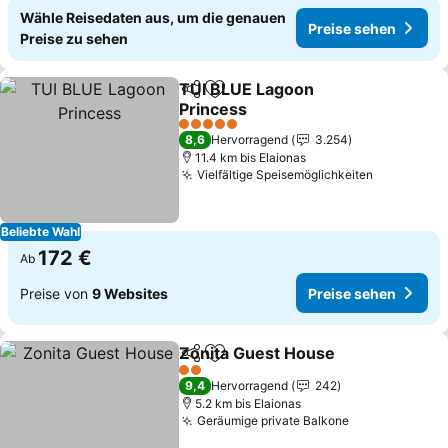
Wähle Reisedaten aus, um die genauen
Preise sehen
Preise zu sehen
TUI BLUE Lagoon
Teilen
Zu Favoriten hinzufügen
Princess
Preise sehen
5 Sterne
8,6
Hervorragend
3.254
11.4 km bis Elaionas
Vielfältige Speisemöglichkeiten
Preise se
Beliebte Wahl
172 €
Ab
Preise von
9 Websites
Preise sehen
Zonita Guest House
Teilen
Zu Favoriten hinzufügen
Preise
2 Sterne
9,4
Hervorragend
242
5.2 km bis Elaionas
Geräumige private Balkone
Preise sehen