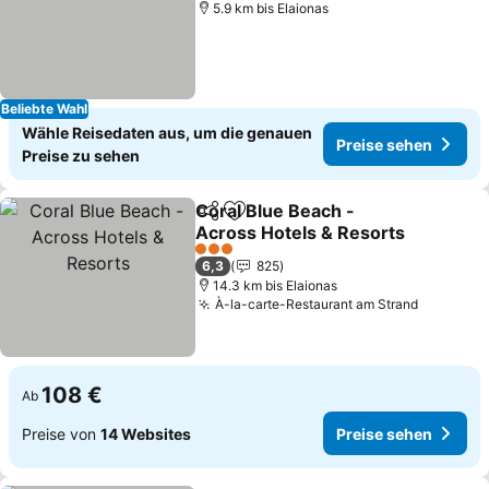
5.9 km bis Elaionas
Beliebte Wahl
Wähle Reisedaten aus, um die genauen
Preise sehen
Preise zu sehen
Coral Blue Beach -
Teilen
Zu Favoriten hinzufügen
Across Hotels & Resorts
Preise sehen
3 Sterne
6,3
825
14.3 km bis Elaionas
À-la-carte-Restaurant am Strand
Preise s
108 €
Ab
Preise von
14 Websites
Preise sehen