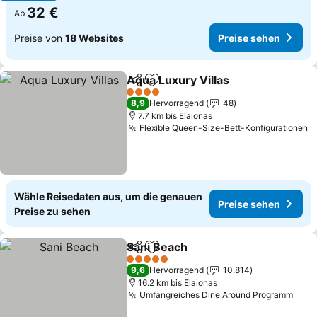
32 €
Ab
Preise von
18 Websites
Preise sehen
Aqua Luxury Villas
Teilen
Zu Favoriten hinzufügen
Preise 
4 Sterne
8,9
Hervorragend
48
7.7 km bis Elaionas
Flexible Queen-Size-Bett-Konfigurationen
P
Wähle Reisedaten aus, um die genauen
Preise sehen
Preise zu sehen
Sani Beach
Teilen
Zu Favoriten hinzufügen
Preise sehen
5 Sterne
9,6
Hervorragend
10.814
16.2 km bis Elaionas
Umfangreiches Dine Around Programm
Prei