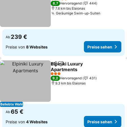
Preise sehen
5 Sterne
8,7
Hervorragend
444
7.6 km bis Elaionas
Geräumige Swim-up-Suiten
Preise sehe
239 €
Ab
Preise von
8 Websites
Preise sehen
Elpiniki Luxury
Teilen
Zu Favoriten hinzufügen
Apartments
Preise sehen
3 Sterne
9,2
Hervorragend
431
9.3 km bis Elaionas
Beliebte Wahl
65 €
Ab
Preise von
4 Websites
Preise sehen