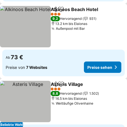
Alkinoos Beach Hotel
Teilen
Zu Favoriten hinzufügen
Prei
3 Sterne
9,2
Hervorragend
931
13.2 km bis Elaionas
Außenpool mit Bar
Preise sehen
73 €
Ab
Preise von
7 Websites
Preise sehen
Asteris Village
Teilen
Zu Favoriten hinzufügen
Preise sehe
3 Sterne
8,8
Hervorragend
1.502
16.5 km bis Elaionas
Weitläufige Olivenhaine
Preise sehen
Beliebte Wahl