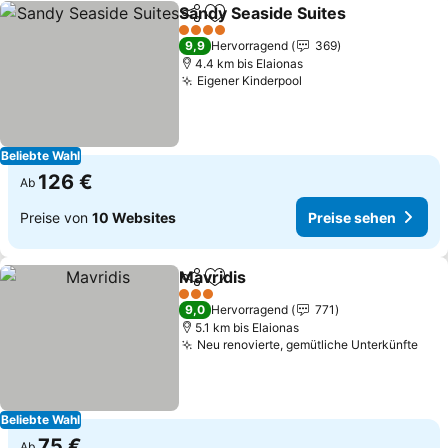
Sandy Seaside Suites
Teilen
Zu Favoriten hinzufügen
Prei
4 Sterne
9,9
Hervorragend
369
4.4 km bis Elaionas
Eigener Kinderpool
Preise sehen
Beliebte Wahl
126 €
Ab
Preise von
10 Websites
Preise sehen
Mavridis
Teilen
Zu Favoriten hinzufügen
Preise sehen
3 Sterne
9,0
Hervorragend
771
5.1 km bis Elaionas
Neu renovierte, gemütliche Unterkünfte
Pre
Beliebte Wahl
75 €
Ab