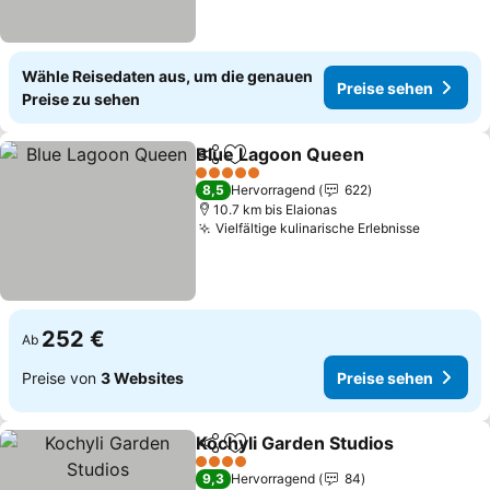
Wähle Reisedaten aus, um die genauen
Preise sehen
Preise zu sehen
Blue Lagoon Queen
Teilen
Zu Favoriten hinzufügen
Preise
5 Sterne
8,5
Hervorragend
622
10.7 km bis Elaionas
Vielfältige kulinarische Erlebnisse
Preise s
252 €
Ab
Preise von
3 Websites
Preise sehen
Kochyli Garden Studios
Teilen
Zu Favoriten hinzufügen
Pre
4 Sterne
9,3
Hervorragend
84