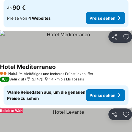
90 €
Ab
Preise von
4 Websites
Preise sehen
Teilen
Zu
Hotel Mediterraneo
Hotel
Vielfältiges und leckeres Frühstücksbuffet
2 Sterne
8,3
Sehr gut
2.147
1.4 km bis Els Tossals
Wähle Reisedaten aus, um die genauen
Preise sehen
Preise zu sehen
Beliebte Wahl
Teilen
Zu