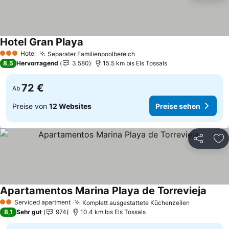
Hotel Gran Playa
Hotel
Separater Familienpoolbereich
3 Sterne
8,5
Hervorragend
3.580
15.5 km bis Els Tossals
72 €
Ab
Preise von
12 Websites
Preise sehen
Teilen
Zu
Apartamentos Marina Playa de Torrevieja
Serviced apartment
Komplett ausgestattete Küchenzeilen
2 Sterne
8,1
Sehr gut
974
10.4 km bis Els Tossals