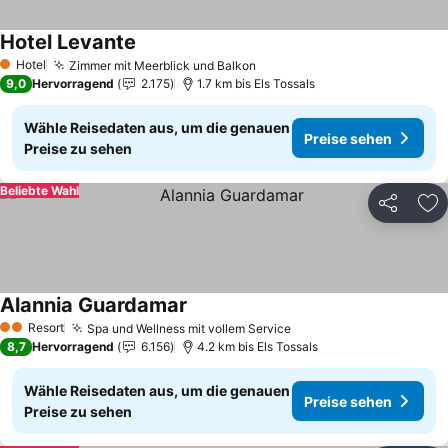
Hotel Levante
Hotel
Zimmer mit Meerblick und Balkon
1 Sterne
9,0
Hervorragend
2.175
1.7 km bis Els Tossals
Wähle Reisedaten aus, um die genauen
Preise sehen
Preise zu sehen
Beliebte Wahl
Teilen
Zu
Alannia Guardamar
Resort
Spa und Wellness mit vollem Service
2 Sterne
8,7
Hervorragend
6.156
4.2 km bis Els Tossals
Wähle Reisedaten aus, um die genauen
Preise sehen
Preise zu sehen