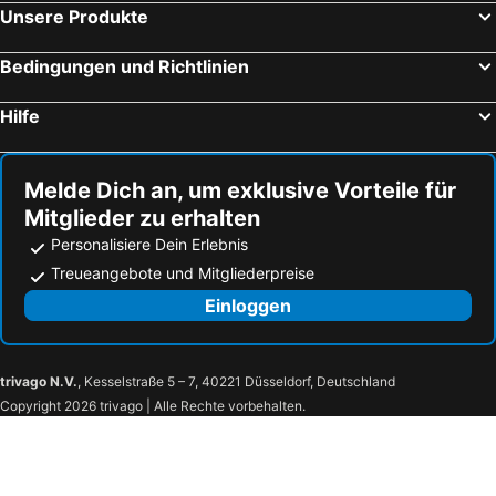
B6 Hotel
Palmera Beach
Unsere Produkte
Archena Strandhotels
Pilar de la Horadada Strandhotels
Los Locos Coloso 5
Hotel La Oficina
Santiago de la Ribera Strandhotels
Muchamiel Strandhotels
Bedingungen und Richtlinien
Estudio Ally
La Recoleta
Teulada Strandhotels
Sant Vicent del Raspeig Strandhotels
ApartHotel Atlas
Parquemar Hotel
Hilfe
Bolnuevo Strandhotels
Busot Strandhotels
Parque Mar
Hotel Campomar
Villa Sunset
Eldorado Apartment La Mata
Melde Dich an, um exklusive Vorteile für
La Mata
SEA SENSES - Punta Prima - VISTA AL MAR
Mitglieder zu erhalten
Belen Monteagudo 18
Altos De La Bahia
Personalisiere Dein Erlebnis
Espanhouse Ramirez Pastor 166B
Hotel Capri
Treueangebote und Mitgliederpreise
Casa La Vuelta
Playamarina Ii Aparthotel Cabo Roig
Einloggen
trivago N.V.
, Kesselstraße 5 – 7, 40221 Düsseldorf, Deutschland
Copyright 2026 trivago | Alle Rechte vorbehalten.