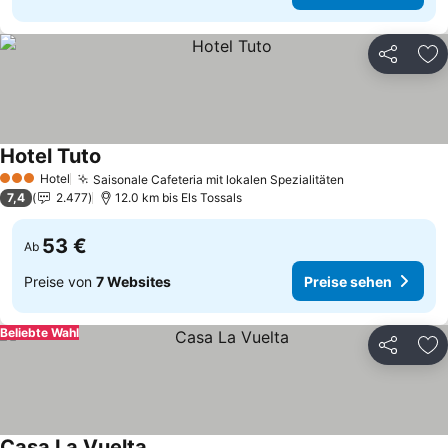
Teilen
Zu
Hotel Tuto
Hotel
Saisonale Cafeteria mit lokalen Spezialitäten
3 Sterne
7,4
2.477
12.0 km bis Els Tossals
53 €
Ab
Preise von
7 Websites
Preise sehen
Beliebte Wahl
Teilen
Zu
Casa La Vuelta