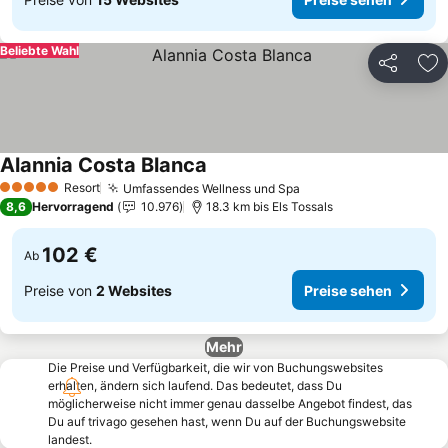
Beliebte Wahl
Teilen
Zu
Alannia Costa Blanca
Resort
Umfassendes Wellness und Spa
5 Sterne
8,6
Hervorragend
10.976
18.3 km bis Els Tossals
102 €
Ab
Preise von
2 Websites
Preise sehen
Mehr
Die Preise und Verfügbarkeit, die wir von Buchungswebsites
erhalten, ändern sich laufend. Das bedeutet, dass Du
möglicherweise nicht immer genau dasselbe Angebot findest, das
Du auf trivago gesehen hast, wenn Du auf der Buchungswebsite
landest.