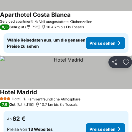
Aparthotel Costa Blanca
Serviced apartment
Voll ausgestattete Küchenzeilen
8,3
Sehr gut
725
10.4 km bis Els Tossals
Wähle Reisedaten aus, um die genauen
Preise sehen
Preise zu sehen
Teilen
Zu
Hotel Madrid
Hotel
Familienfreundliche Atmosphäre
3 Sterne
7,9
Gut
4.115
10.7 km bis Els Tossals
62 €
Ab
Preise von
13 Websites
Preise sehen