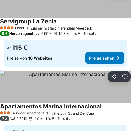
Servigroup La Zenia
Hotel
Zimmer mit faszinierendem Meerblick
4 Sterne
8,6
Hervorragend
6.909
10.8 km bis Els Tossals
115 €
Ab
Preise von
18 Websites
Preise sehen
Teilen
Zu
Apartamentos Marina Internacional
Serviced apartment
Nähe zum Strand Del Cura
3 Sterne
7,2
2.721
11.0 km bis Els Tossals