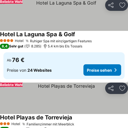
Beliebte Wahl
Teilen
Zu
Hotel La Laguna Spa & Golf
Hotel
Ruhiger Spa mit einzigartigen Features
4 Sterne
8,4
Sehr gut
8.285
5.4 km bis Els Tossals
76 €
Ab
Preise von
24 Websites
Preise sehen
Beliebte Wahl
Teilen
Zu
Hotel Playas de Torrevieja
Hotel
Familienzimmer mit Meerblick
3 Sterne