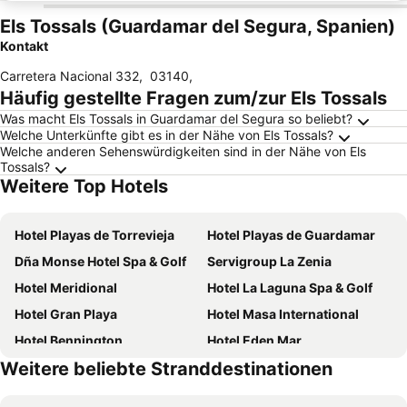
Els Tossals (Guardamar del Segura, Spanien)
Kontakt
Carretera Nacional 332
,
03140
,
Häufig gestellte Fragen zum/zur Els Tossals
Was macht Els Tossals in Guardamar del Segura so beliebt?
Welche Unterkünfte gibt es in der Nähe von Els Tossals?
Welche anderen Sehenswürdigkeiten sind in der Nähe von Els
Tossals?
Weitere Top Hotels
Hotel Playas de Torrevieja
Hotel Playas de Guardamar
Dña Monse Hotel Spa & Golf
Servigroup La Zenia
Hotel Meridional
Hotel La Laguna Spa & Golf
Hotel Gran Playa
Hotel Masa International
Hotel Bennington
Hotel Eden Mar
Weitere beliebte Stranddestinationen
Torrejoven
Hotel Fontana Plaza
Hotel Polamar
Hotel Madrid