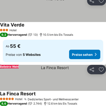
Teilen
Zu
Vita Verde
Hotel
3 Sterne
9,3
Hervorragend
13
10.5 km bis Els Tossals
55 €
Ab
Preise von
5 Websites
Preise sehen
Beliebte Wahl
Teilen
Zu
La Finca Resort
Hotel
Dediziertes Sport- und Wellnesscenter
5 Sterne
8,6
Hervorragend
2.744
12.6 km bis Els Tossals