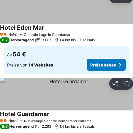
Teilen
Zu
Hotel Eden Mar
Hotel
Zentrale Lage in Guardamar
2 Sterne
8,7
Hervorragend
3.887
1.4 km bis Els Tossals
54 €
Ab
Preise von
14 Websites
Preise sehen
Teilen
Zu
Hotel Guardamar
Hotel
Nur wenige Schritte vom Strand entfernt
2 Sterne
8,6
Hervorragend
2.283
1.4 km bis Els Tossals