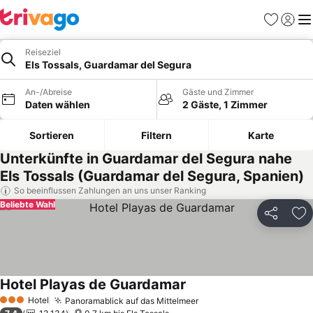
Favoriten
Einlog
Me
Reiseziel
Els Tossals, Guardamar del Segura
An-/Abreise
Gäste und Zimmer
Daten wählen
2 Gäste, 1 Zimmer
Sortieren
Filtern
Karte
Unterkünfte in Guardamar del Segura nahe
Els Tossals (Guardamar del Segura, Spanien)
So beeinflussen Zahlungen an uns unser Ranking
Beliebte Wahl
Teilen
Zu
Hotel Playas de Guardamar
Hotel
Panoramablick auf das Mittelmeer
3 Sterne