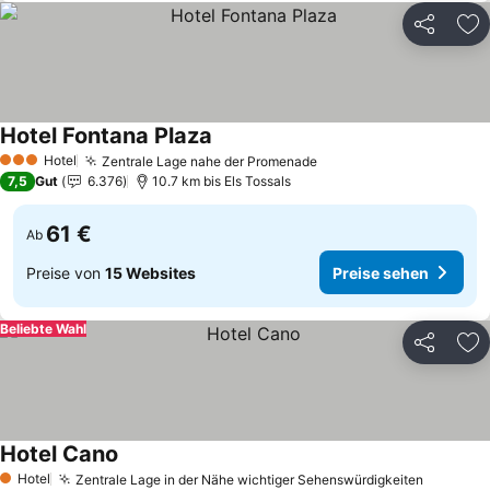
Teilen
Zu
Hotel Fontana Plaza
Hotel
Zentrale Lage nahe der Promenade
3 Sterne
7,5
Gut
6.376
10.7 km bis Els Tossals
61 €
Ab
Preise von
15 Websites
Preise sehen
Beliebte Wahl
Teilen
Zu
Hotel Cano
Hotel
Zentrale Lage in der Nähe wichtiger Sehenswürdigkeiten
1 Sterne