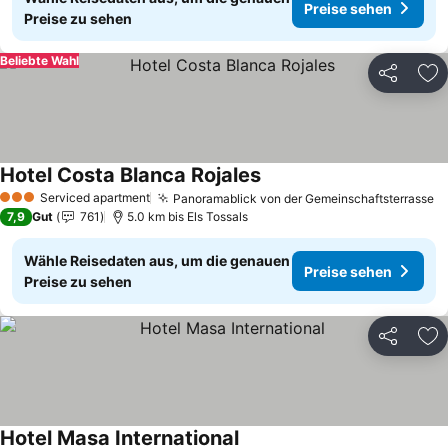
Preise sehen
Preise zu sehen
Beliebte Wahl
Teilen
Zu
Hotel Costa Blanca Rojales
Serviced apartment
Panoramablick von der Gemeinschaftsterrasse
3 Sterne
7,9
Gut
761
5.0 km bis Els Tossals
Wähle Reisedaten aus, um die genauen
Preise sehen
Preise zu sehen
Teilen
Zu
Hotel Masa International