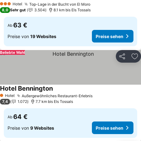
Hotel
Top-Lage in der Bucht von El Moro
3 Sterne
8,0
Sehr gut
3.504
8.1 km bis Els Tossals
63 €
Ab
Preise von
19 Websites
Preise sehen
Beliebte Wahl
Teilen
Zu
Hotel Bennington
Hotel
Außergewöhnliches Restaurant-Erlebnis
1 Sterne
7,4
1.072
7.7 km bis Els Tossals
64 €
Ab
Preise von
9 Websites
Preise sehen