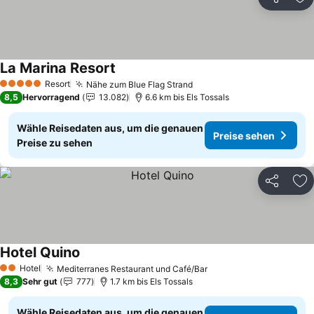
Teilen
Zu
La Marina Resort
Resort
Nähe zum Blue Flag Strand
5 Sterne
8,5
Hervorragend
13.082
6.6 km bis Els Tossals
Wähle Reisedaten aus, um die genauen
Preise sehen
Preise zu sehen
Teilen
Zu
Hotel Quino
Hotel
Mediterranes Restaurant und Café/Bar
2 Sterne
8,3
Sehr gut
777
1.7 km bis Els Tossals
Wähle Reisedaten aus, um die genauen