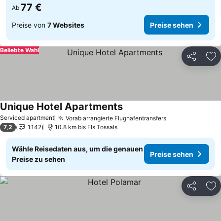
77 €
Ab
Preise von
7 Websites
Preise sehen
Beliebte Wahl
Teilen
Zu
Unique Hotel Apartments
Serviced apartment
Vorab arrangierte Flughafentransfers
7,2
1.142
10.8 km bis Els Tossals
Wähle Reisedaten aus, um die genauen
Preise sehen
Preise zu sehen
Teilen
Zu