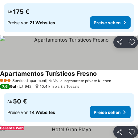
175 €
Ab
Preise von
21 Websites
Preise sehen
Teilen
Zu
Apartamentos Turísticos Fresno
Serviced apartment
Voll ausgestattete private Küchen
3 Sterne
7,6
Gut
942
10.4 km bis Els Tossals
50 €
Ab
Preise von
14 Websites
Preise sehen
Beliebte Wahl
Teilen
Zu