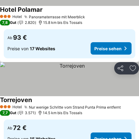
Hotel Polamar
Hotel
Panoramaterrasse mit Meerblick
3 Sterne
7,8
Gut
2.820
15.8 km bis Els Tossals
93 €
Ab
Preise von
17 Websites
Preise sehen
Teilen
Zu
Torrejoven
Hotel
Nur wenige Schritte vom Strand Punta Prima entfernt
3 Sterne
7,7
Gut
3.571
14.5 km bis Els Tossals
72 €
Ab
Preise von
15 Websites
Preise sehen