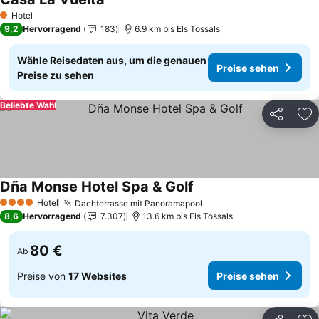
Hotel
1 Sterne
9,2
Hervorragend
183
6.9 km bis Els Tossals
Wähle Reisedaten aus, um die genauen
Preise sehen
Preise zu sehen
Beliebte Wahl
Teilen
Zu
Dña Monse Hotel Spa & Golf
Hotel
Dachterrasse mit Panoramapool
4 Sterne
8,6
Hervorragend
7.307
13.6 km bis Els Tossals
80 €
Ab
Preise von
17 Websites
Preise sehen