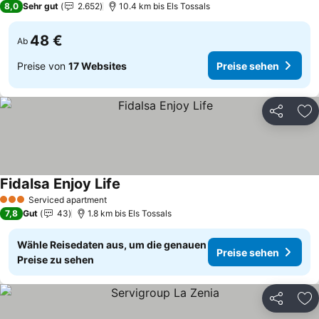
8,0
Sehr gut
2.652
10.4 km bis Els Tossals
48 €
Ab
Preise von
17 Websites
Preise sehen
Teilen
Zu
Fidalsa Enjoy Life
Serviced apartment
3 Sterne
7,8
Gut
43
1.8 km bis Els Tossals
Wähle Reisedaten aus, um die genauen
Preise sehen
Preise zu sehen
Teilen
Zu