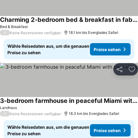
Charming 2-bedroom bed & breakfast in fabulous Miami with AC.
Bed & Breakfast
/
18.1 km bis Everglades Safari
Keine Rezensionen verfügbar
Wähle Reisedaten aus, um die genauen
Preise sehen
Preise zu sehen
Teilen
Zu
3-bedroom farmhouse in peaceful Miami with cool vibes
Landhaus
/
18.3 km bis Everglades Safari
Keine Rezensionen verfügbar
Wähle Reisedaten aus, um die genauen
Preise sehen
Preise zu sehen