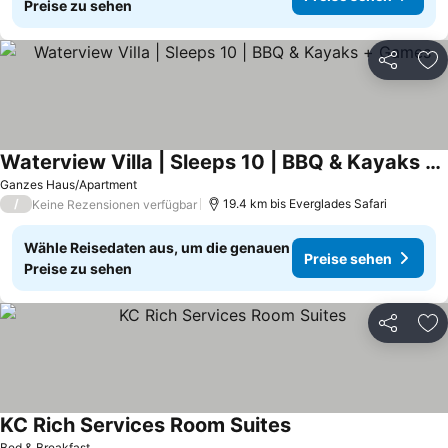
Preise zu sehen
Teilen
Zu
Waterview Villa | Sleeps 10 | BBQ & Kayaks + Games
Ganzes Haus/Apartment
/
19.4 km bis Everglades Safari
Keine Rezensionen verfügbar
Wähle Reisedaten aus, um die genauen
Preise sehen
Preise zu sehen
Teilen
Zu
KC Rich Services Room Suites
Bed & Breakfast