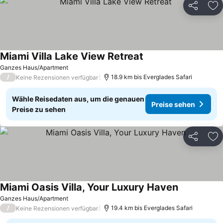
Teilen
Zu
Miami Villa Lake View Retreat
Ganzes Haus/Apartment
/
18.9 km bis Everglades Safari
Keine Rezensionen verfügbar
Wähle Reisedaten aus, um die genauen
Preise sehen
Preise zu sehen
Teilen
Zu
Miami Oasis Villa, Your Luxury Haven
Ganzes Haus/Apartment
/
19.4 km bis Everglades Safari
Keine Rezensionen verfügbar