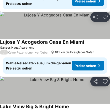
Preise sehen
Preise zu sehen
Teilen
Zu
Lujosa Y Acogedora Casa En Miami
Ganzes Haus/Apartment
/
18.1 km bis Everglades Safari
Keine Rezensionen verfügbar
Wähle Reisedaten aus, um die genauen
Preise sehen
Preise zu sehen
Teilen
Zu
Lake View Big & Bright Home