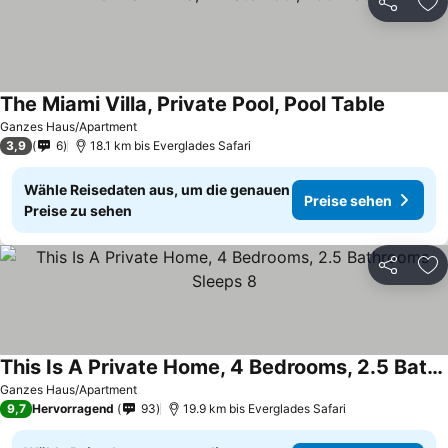
Teilen
Zu
The Miami Villa, Private Pool, Pool Table
Ganzes Haus/Apartment
3,9
6
18.1 km bis Everglades Safari
Wähle Reisedaten aus, um die genauen
Preise sehen
Preise zu sehen
Teilen
Zu
This Is A Private Home, 4 Bedrooms, 2.5 Bathrooms Sleeps 8
Ganzes Haus/Apartment
9,7
Hervorragend
93
19.9 km bis Everglades Safari