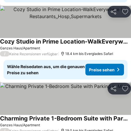
Teilen
Zu
Cozy Studio in Prime Location-WalkEverywhere ! Restaurants,,Hosp,Supermarkets
Ganzes Haus/Apartment
/
18.4 km bis Everglades Safari
Keine Rezensionen verfügbar
Wähle Reisedaten aus, um die genauen
Preise sehen
Preise zu sehen
Teilen
Zu
Charming Private 1-Bedroom Suite with Parking in Miami
Ganzes Haus/Apartment
/
19.0 km bis Everglades Safari
Keine Rezensionen verfügbar