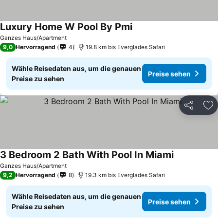
Luxury Home W Pool By Pmi
Ganzes Haus/Apartment
9,0
Hervorragend
4
19.8 km bis Everglades Safari
Wähle Reisedaten aus, um die genauen
Preise sehen
Preise zu sehen
Teilen
Zu
3 Bedroom 2 Bath With Pool In Miami
Ganzes Haus/Apartment
9,2
Hervorragend
8
19.3 km bis Everglades Safari
Wähle Reisedaten aus, um die genauen
Preise sehen
Preise zu sehen