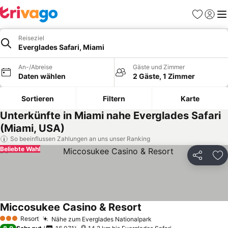
Favoriten
Einlog
Me
Reiseziel
Everglades Safari, Miami
An-/Abreise
Gäste und Zimmer
Daten wählen
2 Gäste, 1 Zimmer
Sortieren
Filtern
Karte
Unterkünfte in Miami nahe Everglades Safari
(Miami, USA)
So beeinflussen Zahlungen an uns unser Ranking
Beliebte Wahl
Teilen
Zu
Miccosukee Casino & Resort
Resort
Nähe zum Everglades Nationalpark
3 Sterne