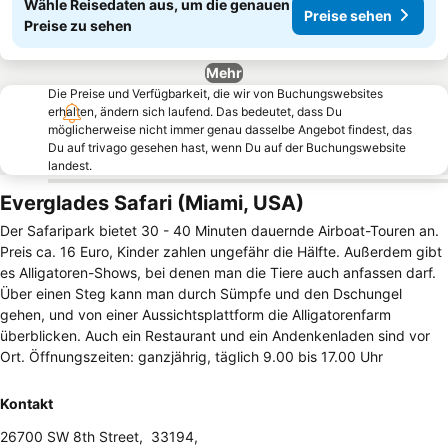
Wähle Reisedaten aus, um die genauen
Preise sehen
Preise zu sehen
Mehr
Die Preise und Verfügbarkeit, die wir von Buchungswebsites
erhalten, ändern sich laufend. Das bedeutet, dass Du
möglicherweise nicht immer genau dasselbe Angebot findest, das
Du auf trivago gesehen hast, wenn Du auf der Buchungswebsite
landest.
Everglades Safari (Miami, USA)
Der Safaripark bietet 30 - 40 Minuten dauernde Airboat-Touren an.
Preis ca. 16 Euro, Kinder zahlen ungefähr die Hälfte. Außerdem gibt
es Alligatoren-Shows, bei denen man die Tiere auch anfassen darf.
Über einen Steg kann man durch Sümpfe und den Dschungel
gehen, und von einer Aussichtsplattform die Alligatorenfarm
überblicken. Auch ein Restaurant und ein Andenkenladen sind vor
Ort. Öffnungszeiten: ganzjährig, täglich 9.00 bis 17.00 Uhr
Kontakt
26700 SW 8th Street
,
33194
,