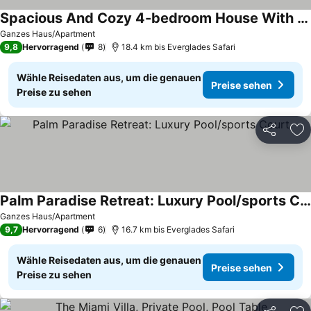
Spacious And Cozy 4-bedroom House With Pool- Palmetto Eliptic Miami
Ganzes Haus/Apartment
9,8
Hervorragend
8
18.4 km bis Everglades Safari
Wähle Reisedaten aus, um die genauen
Preise sehen
Preise zu sehen
Teilen
Zu
Palm Paradise Retreat: Luxury Pool/sports Court
Ganzes Haus/Apartment
9,7
Hervorragend
6
16.7 km bis Everglades Safari
Wähle Reisedaten aus, um die genauen
Preise sehen
Preise zu sehen