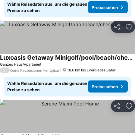
Wähle Reisedaten aus, um die genauen
Preise sehen
Preise zu sehen
Teilen
Zu
Luxoasis Getaway Minigolf/pool/beach/chess/jacuzzi
Ganzes Haus/Apartment
/
18.6 km bis Everglades Safari
Keine Rezensionen verfügbar
Wähle Reisedaten aus, um die genauen
Preise sehen
Preise zu sehen
Teilen
Zu