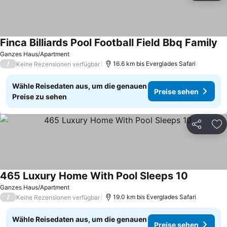
Finca Billiards Pool Football Field Bbq Family
Ganzes Haus/Apartment
/
16.6 km bis Everglades Safari
Keine Rezensionen verfügbar
Wähle Reisedaten aus, um die genauen
Preise sehen
Preise zu sehen
Teilen
Zu
465 Luxury Home With Pool Sleeps 10
Ganzes Haus/Apartment
/
19.0 km bis Everglades Safari
Keine Rezensionen verfügbar
Wähle Reisedaten aus, um die genauen
Preise sehen