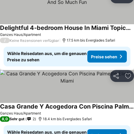
Teilen
Zu
Delightful 4-bedroom House In Miami Topical Paradise And So Much Fun
Ganzes Haus/Apartment
/
17.5 km bis Everglades Safari
Keine Rezensionen verfügbar
Wähle Reisedaten aus, um die genauen
Preise sehen
Preise zu sehen
Teilen
Zu
Casa Grande Y Acogedora Con Piscina Palmetto Eliptic Miami
Ganzes Haus/Apartment
8,0
Sehr gut
2
18.4 km bis Everglades Safari
Wähle Reisedaten aus, um die genauen