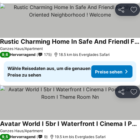
Teilen
Zu
Rustic Charming Home In Safe And Friendl Family Oriented Neighborhood ! Welcome
Ganzes Haus/Apartment
9,6
Hervorragend
175
18.5 km bis Everglades Safari
Wähle Reisedaten aus, um die genauen
Preise sehen
Preise zu sehen
Teilen
Zu
Avatar World I 5br I Waterfront I Cinema I Pool I Game Room I Theme Room Nn
Ganzes Haus/Apartment
9,5
Hervorragend
9
19.5 km bis Everglades Safari