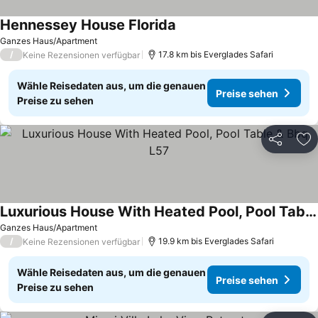
Hennessey House Florida
Ganzes Haus/Apartment
/
17.8 km bis Everglades Safari
Keine Rezensionen verfügbar
Wähle Reisedaten aus, um die genauen
Preise sehen
Preise zu sehen
Teilen
Zu
Luxurious House With Heated Pool, Pool Table & Bbq L57
Ganzes Haus/Apartment
/
19.9 km bis Everglades Safari
Keine Rezensionen verfügbar
Wähle Reisedaten aus, um die genauen
Preise sehen
Preise zu sehen