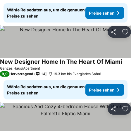
Wähle Reisedaten aus, um die genauen
Preise sehen
Preise zu sehen
Teilen
Zu
New Designer Home In The Heart Of Miami
Ganzes Haus/Apartment
9,9
Hervorragend
14
19.3 km bis Everglades Safari
Wähle Reisedaten aus, um die genauen
Preise sehen
Preise zu sehen
Teilen
Zu