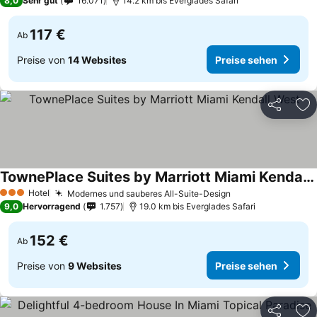
8,0
Sehr gut
16.071
14.2 km bis Everglades Safari
117 €
Ab
Preise von
14 Websites
Preise sehen
Teilen
Zu
TownePlace Suites by Marriott Miami Kendall West
Hotel
Modernes und sauberes All-Suite-Design
3 Sterne
9,0
Hervorragend
1.757
19.0 km bis Everglades Safari
152 €
Ab
Preise von
9 Websites
Preise sehen