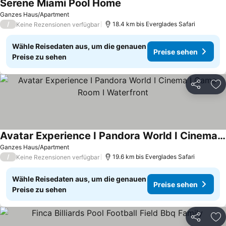
Serene Miami Pool Home
Ganzes Haus/Apartment
/
18.4 km bis Everglades Safari
Keine Rezensionen verfügbar
Wähle Reisedaten aus, um die genauen
Preise sehen
Preise zu sehen
Teilen
Zu
Avatar Experience I Pandora World I Cinema I Game Room I Waterfront
Ganzes Haus/Apartment
/
19.6 km bis Everglades Safari
Keine Rezensionen verfügbar
Wähle Reisedaten aus, um die genauen
Preise sehen
Preise zu sehen
Teilen
Zu