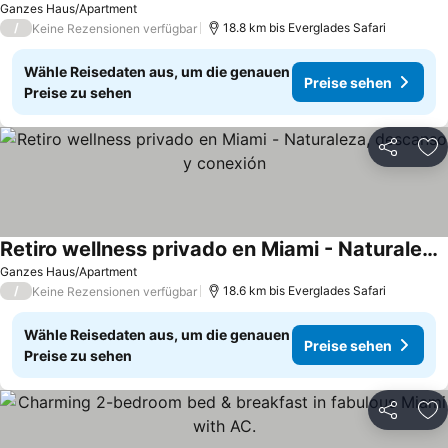
Ganzes Haus/Apartment
/
18.8 km bis Everglades Safari
Keine Rezensionen verfügbar
Wähle Reisedaten aus, um die genauen
Preise sehen
Preise zu sehen
Teilen
Zu
Retiro wellness privado en Miami - Naturaleza, descanso y conexión
Ganzes Haus/Apartment
/
18.6 km bis Everglades Safari
Keine Rezensionen verfügbar
Wähle Reisedaten aus, um die genauen
Preise sehen
Preise zu sehen
Teilen
Zu