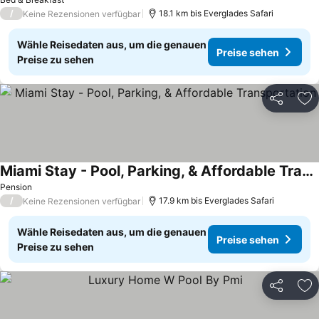
/
18.1 km bis Everglades Safari
Keine Rezensionen verfügbar
Wähle Reisedaten aus, um die genauen
Preise sehen
Preise zu sehen
Teilen
Zu
Miami Stay - Pool, Parking, & Affordable Transportation
Pension
/
17.9 km bis Everglades Safari
Keine Rezensionen verfügbar
Wähle Reisedaten aus, um die genauen
Preise sehen
Preise zu sehen
Teilen
Zu