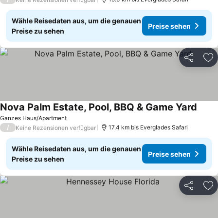
Wähle Reisedaten aus, um die genauen
Preise sehen
Preise zu sehen
Teilen
Zu
Nova Palm Estate, Pool, BBQ & Game Yard
Ganzes Haus/Apartment
/
17.4 km bis Everglades Safari
Keine Rezensionen verfügbar
Wähle Reisedaten aus, um die genauen
Preise sehen
Preise zu sehen
Teilen
Zu