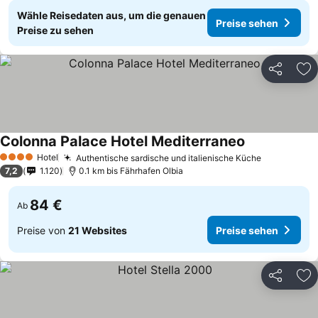
Wähle Reisedaten aus, um die genauen
Preise sehen
Preise zu sehen
Teilen
Zu
Colonna Palace Hotel Mediterraneo
Hotel
Authentische sardische und italienische Küche
4 Sterne
7,2
1.120
0.1 km bis Fährhafen Olbia
84 €
Ab
Preise von
21 Websites
Preise sehen
Teilen
Zu