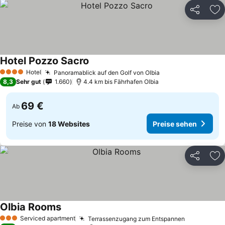
Teilen
Zu
Hotel Pozzo Sacro
Hotel
Panoramablick auf den Golf von Olbia
4 Sterne
8,3
Sehr gut
1.660
4.4 km bis Fährhafen Olbia
69 €
Ab
Preise von
18 Websites
Preise sehen
Teilen
Zu
Olbia Rooms
Serviced apartment
Terrassenzugang zum Entspannen
3 Sterne