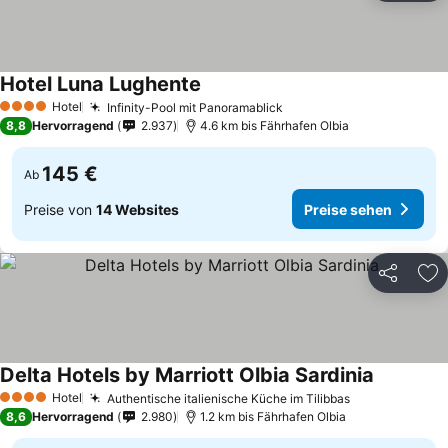
Hotel Luna Lughente
Hotel
Infinity-Pool mit Panoramablick
4 Sterne
8,8
Hervorragend
2.937
4.6 km bis Fährhafen Olbia
145 €
Ab
Preise von
14 Websites
Preise sehen
Teilen
Zu
Delta Hotels by Marriott Olbia Sardinia
Hotel
Authentische italienische Küche im Tilibbas
4 Sterne
8,6
Hervorragend
2.980
1.2 km bis Fährhafen Olbia