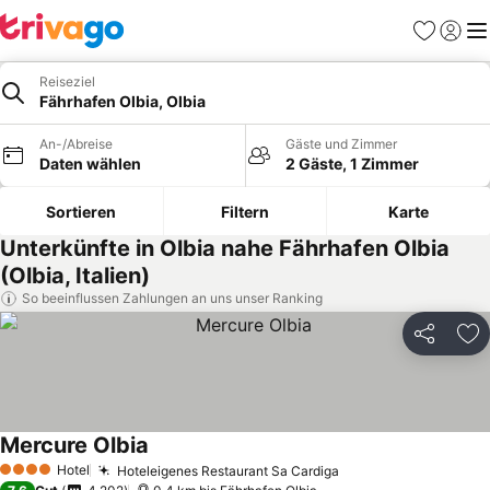
Favoriten
Einlog
Me
Reiseziel
Fährhafen Olbia, Olbia
An-/Abreise
Gäste und Zimmer
Daten wählen
2 Gäste, 1 Zimmer
Sortieren
Filtern
Karte
Unterkünfte in Olbia nahe Fährhafen Olbia
(Olbia, Italien)
So beeinflussen Zahlungen an uns unser Ranking
Teilen
Zu
Mercure Olbia
Hotel
Hoteleigenes Restaurant Sa Cardiga
4 Sterne