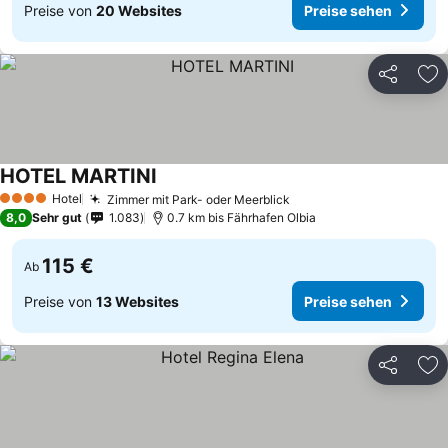
Preise von
20 Websites
Preise sehen
Teilen
Zu
HOTEL MARTINI
Hotel
Zimmer mit Park- oder Meerblick
4 Sterne
8,0
Sehr gut
1.083
0.7 km bis Fährhafen Olbia
115 €
Ab
Preise von
13 Websites
Preise sehen
Teilen
Zu