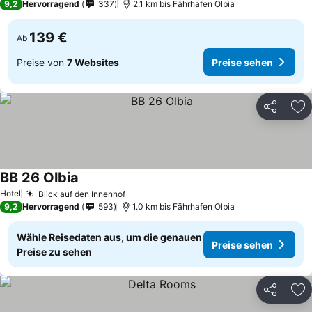
9,2
Hervorragend
337
2.1 km bis Fährhafen Olbia
139 €
Ab
Preise von
7 Websites
Preise sehen
Teilen
Zu
BB 26 Olbia
Hotel
Blick auf den Innenhof
9,2
Hervorragend
593
1.0 km bis Fährhafen Olbia
Wähle Reisedaten aus, um die genauen
Preise sehen
Preise zu sehen
Teilen
Zu