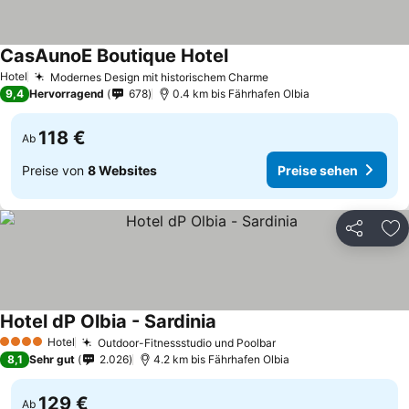
CasAunoE Boutique Hotel
Hotel
Modernes Design mit historischem Charme
9,4
Hervorragend
678
0.4 km bis Fährhafen Olbia
118 €
Ab
Preise von
8 Websites
Preise sehen
Teilen
Zu
Hotel dP Olbia - Sardinia
Hotel
Outdoor-Fitnessstudio und Poolbar
4 Sterne
8,1
Sehr gut
2.026
4.2 km bis Fährhafen Olbia
129 €
Ab