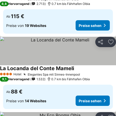
4 Sterne
8,8
Hervorragend
2.713
0.7 km bis Fährhafen Olbia
115 €
Ab
Preise von
19 Websites
Preise sehen
Teilen
Zu
La Locanda del Conte Mameli
Hotel
Elegantes Spa mit Sinnes-Innenpool
4 Sterne
9,1
Hervorragend
1.532
0.7 km bis Fährhafen Olbia
88 €
Ab
Preise von
14 Websites
Preise sehen