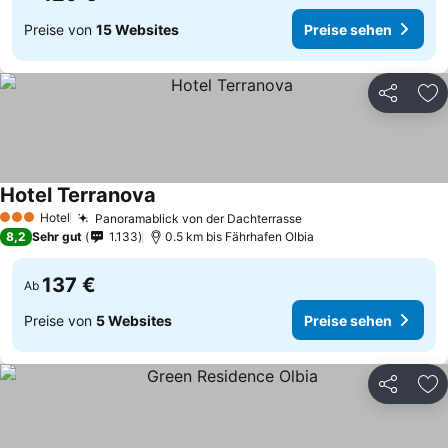
Preise von
15 Websites
Preise sehen
Teilen
Zu
Hotel Terranova
Hotel
Panoramablick von der Dachterrasse
3 Sterne
8,2
Sehr gut
1.133
0.5 km bis Fährhafen Olbia
137 €
Ab
Preise von
5 Websites
Preise sehen
Teilen
Zu