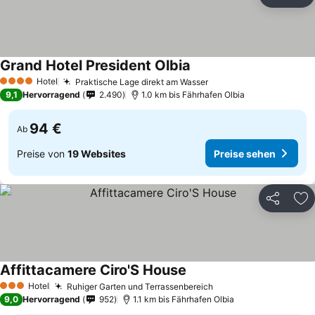
Teilen
Zu
Grand Hotel President Olbia
Hotel
Praktische Lage direkt am Wasser
4 Sterne
9,1
Hervorragend
2.490
1.0 km bis Fährhafen Olbia
94 €
Ab
Preise von
19 Websites
Preise sehen
Teilen
Zu
Affittacamere Ciro'S House
Hotel
Ruhiger Garten und Terrassenbereich
3 Sterne
9,0
Hervorragend
952
1.1 km bis Fährhafen Olbia