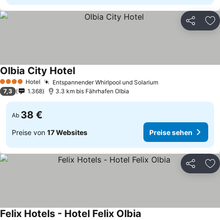
Teilen
Zu
Olbia City Hotel
Hotel
Entspannender Whirlpool und Solarium
4 Sterne
7,3
1.368
3.3 km bis Fährhafen Olbia
38 €
Ab
Preise von
17 Websites
Preise sehen
Teilen
Zu
Felix Hotels - Hotel Felix Olbia