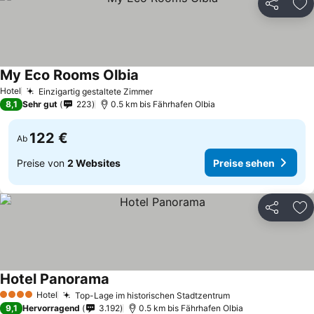
Teilen
Zu
My Eco Rooms Olbia
Hotel
Einzigartig gestaltete Zimmer
8,1
Sehr gut
223
0.5 km bis Fährhafen Olbia
122 €
Ab
Preise von
2 Websites
Preise sehen
Teilen
Zu
Hotel Panorama
Hotel
Top-Lage im historischen Stadtzentrum
4 Sterne
9,1
Hervorragend
3.192
0.5 km bis Fährhafen Olbia