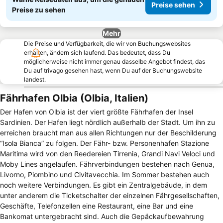
Preise sehen
Preise zu sehen
Mehr
Die Preise und Verfügbarkeit, die wir von Buchungswebsites
erhalten, ändern sich laufend. Das bedeutet, dass Du
möglicherweise nicht immer genau dasselbe Angebot findest, das
Du auf trivago gesehen hast, wenn Du auf der Buchungswebsite
landest.
Fährhafen Olbia (Olbia, Italien)
Der Hafen von Olbia ist der viert größte Fährhafen der Insel
Sardinien. Der Hafen liegt nördlich außerhalb der Stadt. Um ihn zu
erreichen braucht man aus allen Richtungen nur der Beschilderung
“Isola Bianca” zu folgen. Der Fähr- bzw. Personenhafen Stazione
Maritima wird von den Reedereien Tirrenia, Grandi Navi Veloci und
Moby Lines angelaufen. Fährverbindungen bestehen nach Genua,
Livorno, Piombino und Civitavecchia. Im Sommer bestehen auch
noch weitere Verbindungen. Es gibt ein Zentralgebäude, in dem
unter anderem die Ticketschalter der einzelnen Fährgesellschaften,
Geschäfte, Telefonzellen eine Restaurant, eine Bar und eine
Bankomat untergebracht sind. Auch die Gepäckaufbewahrung