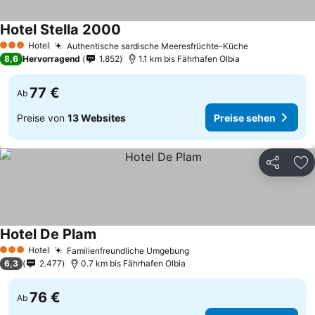
Hotel Stella 2000
Hotel
Authentische sardische Meeresfrüchte-Küche
3 Sterne
8,6
Hervorragend
1.852
1.1 km bis Fährhafen Olbia
77 €
Ab
Preise von
13 Websites
Preise sehen
Teilen
Zu
Hotel De Plam
Hotel
Familienfreundliche Umgebung
3 Sterne
6,3
2.477
0.7 km bis Fährhafen Olbia
76 €
Ab