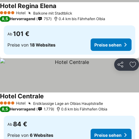
Hotel Regina Elena
Hotel
Balkone mit Stadtblick
4 Sterne
8,5
Hervorragend
757
0.4 km bis Fährhafen Olbia
101 €
Ab
Preise von
18 Websites
Preise sehen
Teilen
Zu
Hotel Centrale
Hotel
Erstklassige Lage an Olbias Hauptstraße
4 Sterne
8,5
Hervorragend
1.779
0.6 km bis Fährhafen Olbia
84 €
Ab
Preise von
6 Websites
Preise sehen