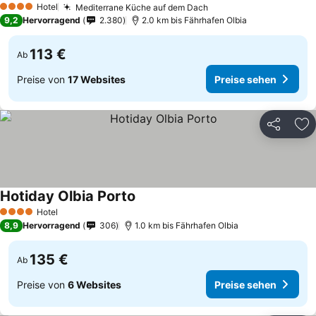
Hotel
Mediterrane Küche auf dem Dach
4 Sterne
9,2
Hervorragend
2.380
2.0 km bis Fährhafen Olbia
113 €
Ab
Preise von
17 Websites
Preise sehen
Teilen
Zu
Hotiday Olbia Porto
Hotel
4 Sterne
8,9
Hervorragend
306
1.0 km bis Fährhafen Olbia
135 €
Ab
Preise von
6 Websites
Preise sehen