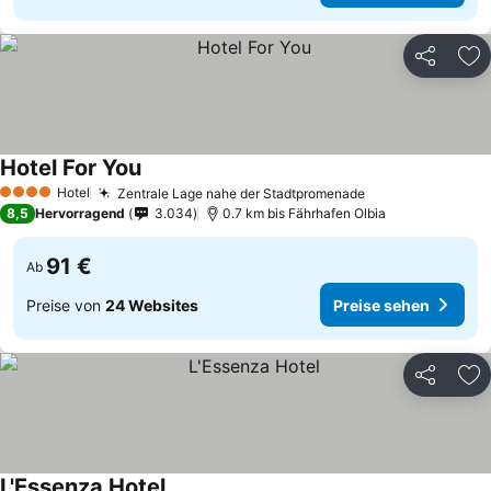
Teilen
Zu
Hotel For You
Hotel
Zentrale Lage nahe der Stadtpromenade
4 Sterne
8,5
Hervorragend
3.034
0.7 km bis Fährhafen Olbia
91 €
Ab
Preise von
24 Websites
Preise sehen
Teilen
Zu
L'Essenza Hotel