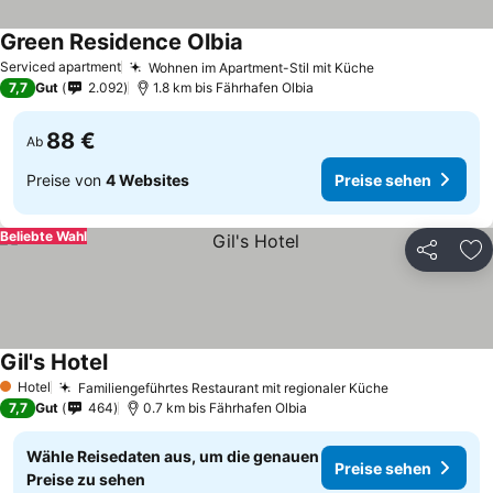
Green Residence Olbia
Serviced apartment
Wohnen im Apartment-Stil mit Küche
7,7
Gut
2.092
1.8 km bis Fährhafen Olbia
88 €
Ab
Preise von
4 Websites
Preise sehen
Beliebte Wahl
Teilen
Zu
Gil's Hotel
Hotel
Familiengeführtes Restaurant mit regionaler Küche
1 Sterne
7,7
Gut
464
0.7 km bis Fährhafen Olbia
Wähle Reisedaten aus, um die genauen
Preise sehen
Preise zu sehen