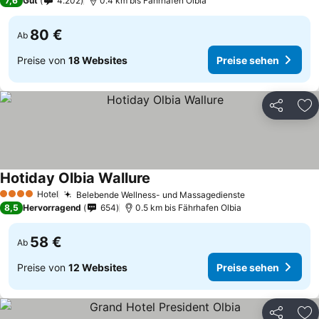
7,6
Gut
4.202
0.4 km bis Fährhafen Olbia
80 €
Ab
Preise von
18 Websites
Preise sehen
Teilen
Zu
Hotiday Olbia Wallure
Hotel
Belebende Wellness- und Massagedienste
4 Sterne
8,5
Hervorragend
654
0.5 km bis Fährhafen Olbia
58 €
Ab
Preise von
12 Websites
Preise sehen