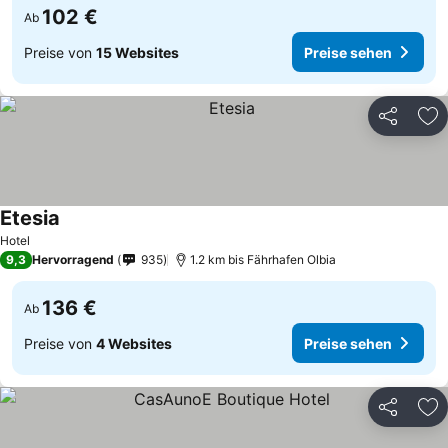
102 €
Ab
Preise von
15 Websites
Preise sehen
Teilen
Zu
Etesia
Hotel
9,3
Hervorragend
935
1.2 km bis Fährhafen Olbia
136 €
Ab
Preise von
4 Websites
Preise sehen
Teilen
Zu