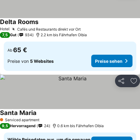
Delta Rooms
Hotel
Cafés und Restaurants direkt vor Ort
7,5
Gut
934
2.2 km bis Fährhafen Olbia
65 €
Ab
Preise von
5 Websites
Preise sehen
Teilen
Zu
Santa Maria
Serviced apartment
1 Sterne
9,5
Hervorragend
24
0.6 km bis Fährhafen Olbia
Wähle Reisedaten aus, um die genauen