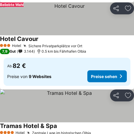
Beliebte Wahl
Teilen
Zu
Hotel Cavour
Hotel
Sichere Privatparkplätze vor Ort
3 Sterne
7,9
Gut
3.144
0.5 km bis Fährhafen Olbia
82 €
Ab
Preise von
9 Websites
Preise sehen
Teilen
Zu
Tramas Hotel & Spa
Hotel
Zentrale Lage im historischen Olbia