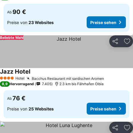
90 €
Ab
Preise von
23 Websites
Preise sehen
Beliebte Wahl
Teilen
Zu
Jazz Hotel
Hotel
Bacchus Restaurant mit sardischen Aromen
4 Sterne
8,9
Hervorragend
7.405
2.3 km bis Fährhafen Olbia
76 €
Ab
Preise von
25 Websites
Preise sehen
Teilen
Zu