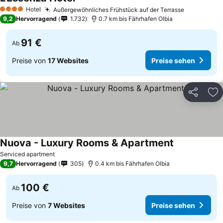
Hotel
Außergewöhnliches Frühstück auf der Terrasse
4 Sterne
9,2
Hervorragend
1.732
0.7 km bis Fährhafen Olbia
91 €
Ab
Preise von
17 Websites
Preise sehen
Teilen
Zu
Nuova - Luxury Rooms & Apartment
Serviced apartment
9,7
Hervorragend
305
0.4 km bis Fährhafen Olbia
100 €
Ab
Preise von
7 Websites
Preise sehen