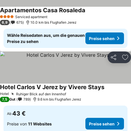
Apartamentos Casa Rosaleda
Serviced apartment
4 Sterne
6,9
675
10.0 km bis Flughafen Jerez
Wähle Reisedaten aus, um die genauen
Preise sehen
Preise zu sehen
Teilen
Zu
Hotel Carlos V Jerez by Vivere Stays
Hotel
Ruhiger Blick auf den Innenhof
7,5
Gut
789
9.6 km bis Flughafen Jerez
43 €
Ab
Preise von
11 Websites
Preise sehen