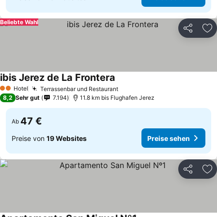
Beliebte Wahl
Teilen
Zu
ibis Jerez de La Frontera
Hotel
Terrassenbar und Restaurant
2 Sterne
8,2
Sehr gut
7.194
11.8 km bis Flughafen Jerez
47 €
Ab
Preise von
19 Websites
Preise sehen
Teilen
Zu