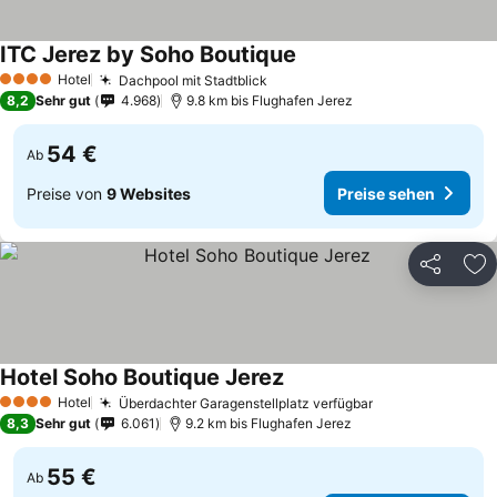
ITC Jerez by Soho Boutique
Hotel
Dachpool mit Stadtblick
4 Sterne
8,2
Sehr gut
4.968
9.8 km bis Flughafen Jerez
54 €
Ab
Preise von
9 Websites
Preise sehen
Teilen
Zu
Hotel Soho Boutique Jerez
Hotel
Überdachter Garagenstellplatz verfügbar
4 Sterne
8,3
Sehr gut
6.061
9.2 km bis Flughafen Jerez
55 €
Ab