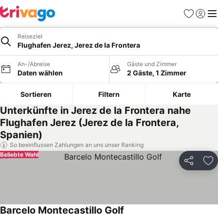
Favoriten
Einlog
Me
Reiseziel
Flughafen Jerez, Jerez de la Frontera
An-/Abreise
Gäste und Zimmer
Daten wählen
2 Gäste, 1 Zimmer
Sortieren
Filtern
Karte
Unterkünfte in Jerez de la Frontera nahe
Flughafen Jerez (Jerez de la Frontera,
Spanien)
So beeinflussen Zahlungen an uns unser Ranking
Beliebte Wahl
Teilen
Zu
Barcelo Montecastillo Golf