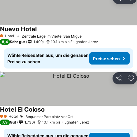
Teilen
Zu
Nuevo Hotel
Hotel
Zentrale Lage im Viertel San Miguel
1 Sterne
8,4
Sehr gut
1.499
10.1 km bis Flughafen Jerez
Wähle Reisedaten aus, um die genauen
Preise sehen
Preise zu sehen
Teilen
Zu
Hotel El Coloso
Hotel
Bequemer Parkplatz vor Ort
2 Sterne
7,9
Gut
1.736
10.1 km bis Flughafen Jerez
Wähle Reisedaten aus, um die genauen