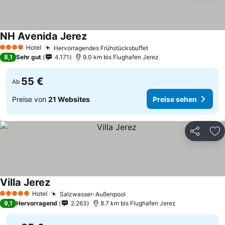
NH Avenida Jerez
Hotel
Hervorragendes Frühstücksbuffet
4 Sterne
8,1
Sehr gut
4.171
9.0 km bis Flughafen Jerez
55 €
Ab
Preise von
21 Websites
Preise sehen
Teilen
Zu
Villa Jerez
Hotel
Salzwasser-Außenpool
5 Sterne
9,1
Hervorragend
2.263
8.7 km bis Flughafen Jerez