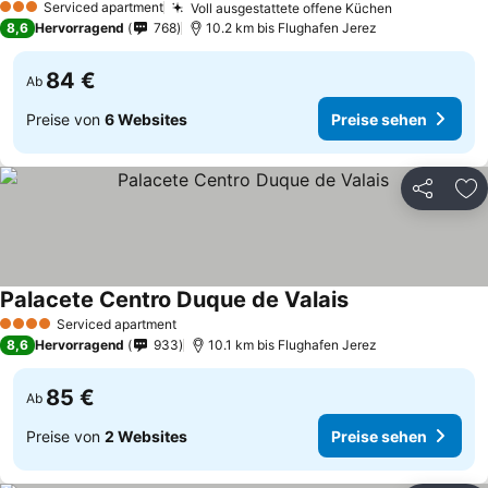
Serviced apartment
Voll ausgestattete offene Küchen
3 Sterne
8,6
Hervorragend
768
10.2 km bis Flughafen Jerez
84 €
Ab
Preise von
6 Websites
Preise sehen
Teilen
Zu
Palacete Centro Duque de Valais
Serviced apartment
4 Sterne
8,6
Hervorragend
933
10.1 km bis Flughafen Jerez
85 €
Ab
Preise von
2 Websites
Preise sehen