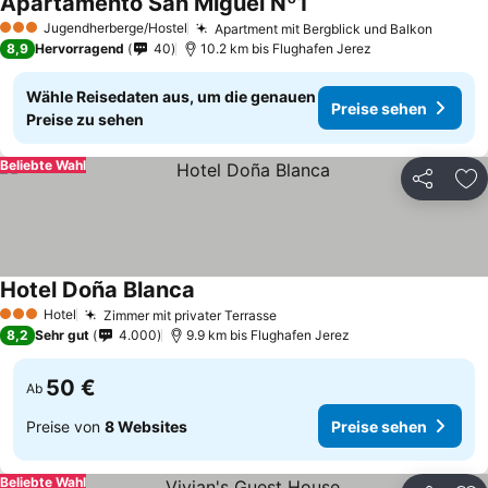
Apartamento San Miguel Nº1
Jugendherberge/Hostel
Apartment mit Bergblick und Balkon
3 Sterne
8,9
Hervorragend
40
10.2 km bis Flughafen Jerez
Wähle Reisedaten aus, um die genauen
Preise sehen
Preise zu sehen
Beliebte Wahl
Teilen
Zu
Hotel Doña Blanca
Hotel
Zimmer mit privater Terrasse
3 Sterne
8,2
Sehr gut
4.000
9.9 km bis Flughafen Jerez
50 €
Ab
Preise von
8 Websites
Preise sehen
Beliebte Wahl