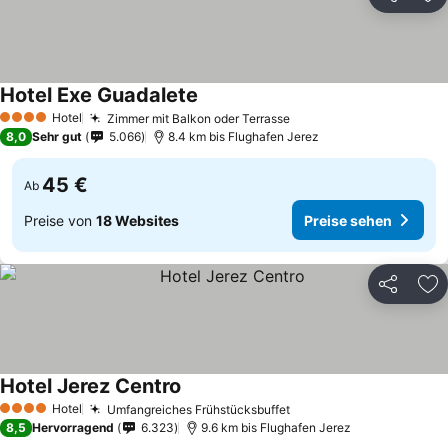
Teilen
Zu
Hotel Exe Guadalete
Hotel
Zimmer mit Balkon oder Terrasse
4 Sterne
8,0
Sehr gut
5.066
8.4 km bis Flughafen Jerez
45 €
Ab
Preise von
18 Websites
Preise sehen
Teilen
Zu
Hotel Jerez Centro
Hotel
Umfangreiches Frühstücksbuffet
4 Sterne
8,5
Hervorragend
6.323
9.6 km bis Flughafen Jerez