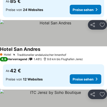
85 €
Ab
Preise von
24 Websites
Preise sehen
Teilen
Zu
Hotel San Andres
Hotel
Traditioneller andalusischer Innenhof
1 Sterne
8,8
Hervorragend
1.481
9.6 km bis Flughafen Jerez
42 €
Ab
Preise von
12 Websites
Preise sehen
Teilen
Zu