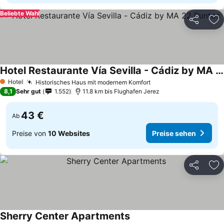
Beliebte Wahl
Teilen
Zu
Hotel Restaurante Vía Sevilla - Cádiz by MA 22 Puntos
Hotel
Historisches Haus mit modernem Komfort
1 Sterne
8,1
Sehr gut
1.552
11.8 km bis Flughafen Jerez
43 €
Ab
Preise von
10 Websites
Preise sehen
Teilen
Zu
Sherry Center Apartments