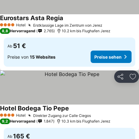
Eurostars Asta Regia
Hotel
Erstklassige Lage im Zentrum von Jerez
4 Sterne
8,8
Hervorragend
2.765
10.2 km bis Flughafen Jerez
51 €
Ab
Preise von
15 Websites
Preise sehen
Teilen
Zu
Hotel Bodega Tio Pepe
Hotel
Direkter Zugang zur Calle Ciegos
4 Sterne
9,2
Hervorragend
1.847
10.3 km bis Flughafen Jerez
165 €
Ab