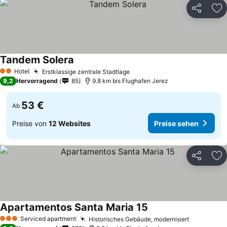
Teilen
Zu
Tandem Solera
Hotel
Erstklassige zentrale Stadtlage
2 Sterne
9,2
Hervorragend
85
9.8 km bis Flughafen Jerez
53 €
Ab
Preise von
12 Websites
Preise sehen
Teilen
Zu
Apartamentos Santa Maria 15
Serviced apartment
Historisches Gebäude, modernisiert
3 Sterne