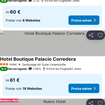
9,8
Hervorragend
273
9.8 km bis Flughafen Jerez
60 €
Ab
Preise von
6 Websites
Preise sehen
Teilen
Zu
Hotel Boutique Palacio Corredera
Hotel
Geräumige All-Suite-Unterkünfte
3 Sterne
9,3
Hervorragend
1.481
9.9 km bis Flughafen Jerez
61 €
Ab
Preise von
18 Websites
Preise sehen
Beliebte Wahl