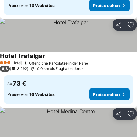
Preise von
13 Websites
Preise sehen
Teilen
Zu
Hotel Trafalgar
Hotel
Öffentliche Parkplätze in der Nähe
3 Sterne
6,3
3.292
10.0 km bis Flughafen Jerez
73 €
Ab
Preise von
16 Websites
Preise sehen
Teilen
Zu