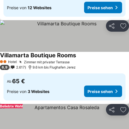
Preise von
12 Websites
Preise sehen
Teilen
Zu
Villamarta Boutique Rooms
Hotel
Zimmer mit privater Terrasse
2 Sterne
6,9
2.617
9.6 km bis Flughafen Jerez
65 €
Ab
Preise von
3 Websites
Preise sehen
Beliebte Wahl
Teilen
Zu