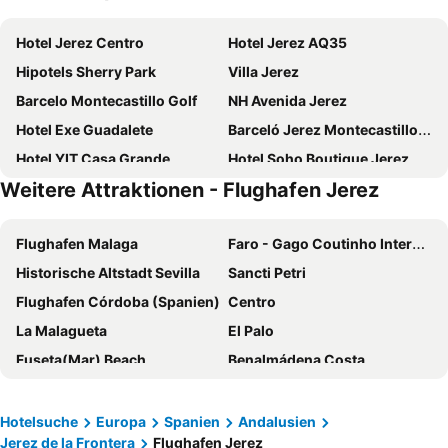
Hotel Jerez Centro
Hotel Jerez AQ35
Hipotels Sherry Park
Villa Jerez
Barcelo Montecastillo Golf
NH Avenida Jerez
Hotel Exe Guadalete
Barceló Jerez Montecastillo & Convention Center
Hotel YIT Casa Grande
Hotel Soho Boutique Jerez
Weitere Attraktionen - Flughafen Jerez
Hotel Doña Blanca
Hotel San Andres
ibis Jerez de La Frontera
Hotel Trafalgar
Flughafen Malaga
Faro - Gago Coutinho Internationaler Flughafen
ITC Jerez by Soho Boutique
Hotel Medina Centro
Historische Altstadt Sevilla
Sancti Petri
B&B HOTEL Jerez
Hotel Bodega Tio Pepe
Flughafen Córdoba (Spanien)
Centro
La Cueva Park
Hotel Carlos V Jerez by Vivere Stays
La Malagueta
El Palo
Eurostars Asta Regia
Catedral Suites Jerez
Fuseta(Mar) Beach
Benalmádena Costa
Hotel Boutique Palacio Corredera
limehome Jerez de la Frontera
Flughafen Sevilla
Playa de la Malagueta
Casa Palacio Maria Luisa
Palacio del Virrey Laserna
Kathedrale von Sevilla
Flughafen Tanger
Hotel Restaurante Vía Sevilla - Cádiz by MA 22 Puntos
Apartamentos Jerez
Hotelsuche
Europa
Spanien
Andalusien
Jerez de la Frontera
Flughafen Jerez
Centro Histórico
La Carihuela