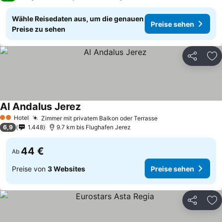
Wähle Reisedaten aus, um die genauen
Preise sehen
Preise zu sehen
Teilen
Zu
Al Andalus Jerez
Hotel
Zimmer mit privatem Balkon oder Terrasse
2 Sterne
6,9
1.448
9.7 km bis Flughafen Jerez
44 €
Ab
Preise von
3 Websites
Preise sehen
Teilen
Zu