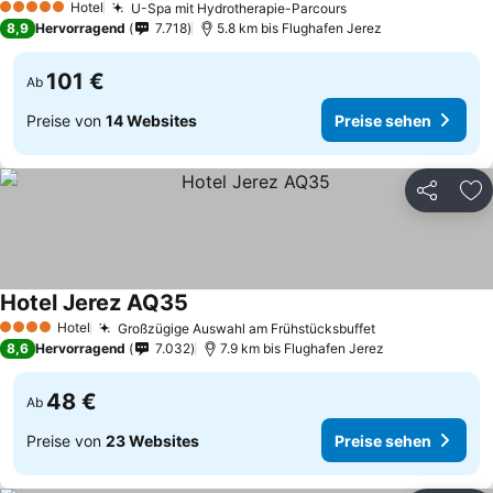
Hotel
U-Spa mit Hydrotherapie-Parcours
5 Sterne
8,9
Hervorragend
7.718
5.8 km bis Flughafen Jerez
101 €
Ab
Preise von
14 Websites
Preise sehen
Teilen
Zu
Hotel Jerez AQ35
Hotel
Großzügige Auswahl am Frühstücksbuffet
4 Sterne
8,6
Hervorragend
7.032
7.9 km bis Flughafen Jerez
48 €
Ab
Preise von
23 Websites
Preise sehen