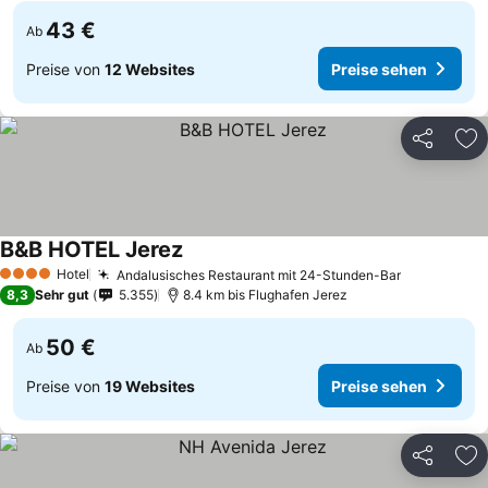
43 €
Ab
Preise von
12 Websites
Preise sehen
Teilen
Zu
B&B HOTEL Jerez
Hotel
Andalusisches Restaurant mit 24-Stunden-Bar
4 Sterne
8,3
Sehr gut
5.355
8.4 km bis Flughafen Jerez
50 €
Ab
Preise von
19 Websites
Preise sehen
Teilen
Zu