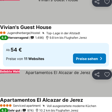
Teilen
Zu
Vivian's Guest House
Jugendherberge/Hostel
Top-Lage in der Altstadt
2 Sterne
8,8
Hervorragend
1.496
9.8 km bis Flughafen Jerez
54 €
Ab
Preise von
11 Websites
Preise sehen
Beliebte Wahl
Teilen
Zu
Apartamentos El Alcazar de Jerez
Serviced apartment
Voll ausgestattete moderne Küchen
4 Sterne
8,2
Sehr gut
974
10.2 km bis Flughafen Jerez