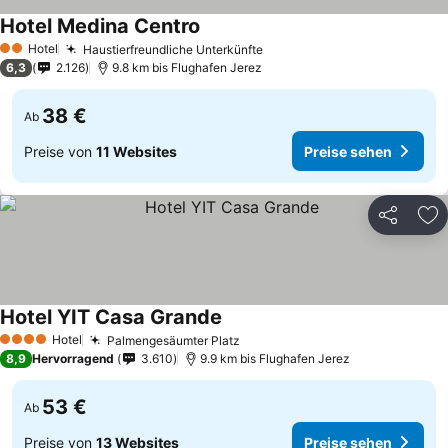
Hotel Medina Centro
Hotel
Haustierfreundliche Unterkünfte
2 Sterne
6,3
2.126
9.8 km bis Flughafen Jerez
38 €
Ab
Preise von
11 Websites
Preise sehen
Teilen
Zu
Hotel YIT Casa Grande
Hotel
Palmengesäumter Platz
4 Sterne
8,9
Hervorragend
3.610
9.9 km bis Flughafen Jerez
53 €
Ab
Preise von
13 Websites
Preise sehen