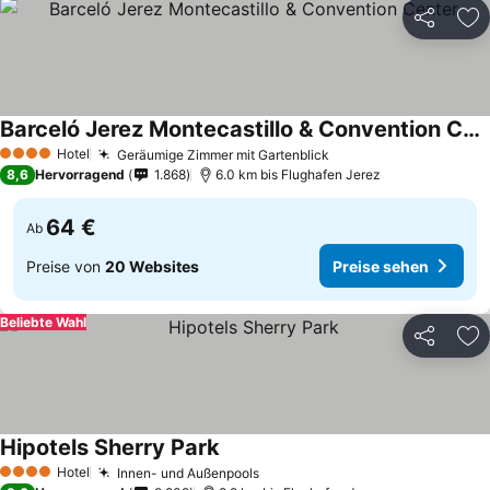
Teilen
Zu
Barceló Jerez Montecastillo & Convention Center
Hotel
Geräumige Zimmer mit Gartenblick
4 Sterne
8,6
Hervorragend
1.868
6.0 km bis Flughafen Jerez
64 €
Ab
Preise von
20 Websites
Preise sehen
Beliebte Wahl
Teilen
Zu
Hipotels Sherry Park
Hotel
Innen- und Außenpools
4 Sterne