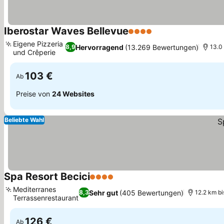
Iberostar Waves Bellevue
4 Sterne
Eigene Pizzeria
Hervorragend
(13.269 Bewertungen)
8,9
13.0
und Crêperie
103 €
Ab
Preise von
24 Websites
Beliebte Wahl
Spa Resort Becici
4 Sterne
Mediterranes
Sehr gut
(405 Bewertungen)
8,3
12.2 km b
Terrassenrestaurant
126 €
Ab