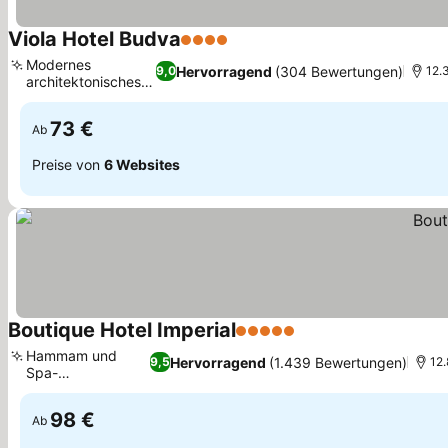
Viola Hotel Budva
4 Sterne
Modernes
Hervorragend
(304 Bewertungen)
9,0
12.
architektonisches
Design
73 €
Ab
Preise von
6 Websites
Boutique Hotel Imperial
5 Sterne
Hammam und
Hervorragend
(1.439 Bewertungen)
9,5
12
Spa-
Wellnesscenter
98 €
Ab