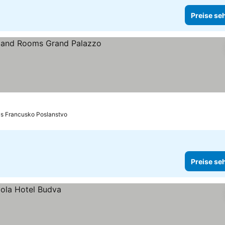
Preise se
is Francusko Poslanstvo
Preise se