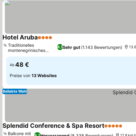
Hotel Aruba
4 Sterne
Traditionelles
Sehr gut
(1.143 Bewertungen)
8,1
13.
montenegrinisches
Restaurant
48 €
Ab
Preise von
13 Websites
Beliebte Wahl
Splendid Conference & Spa Resort
5 Sterne
Balkone mit
Hervorragend
(8.338 Bewertungen)
9,2
12.8 km 