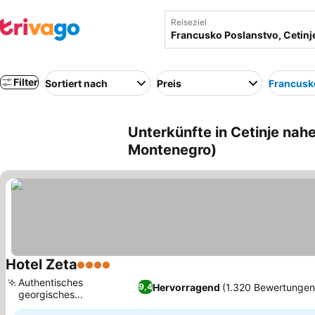
Reiseziel
Filter
Sortiert nach
Preis
Francusk
Unterkünfte in Cetinje nah
Montenegro)
Hotel Zeta
4 Sterne
Authentisches
Hervorragend
(1.320 Bewertungen
9,4
georgisches
Spezialitätenrestaurant