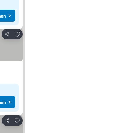
hen
Zu Favoriten hinzufügen
Teilen
hen
Zu Favoriten hinzufügen
Teilen