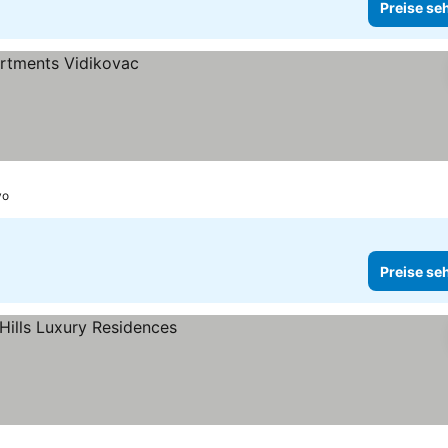
Preise se
vo
Preise se