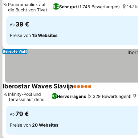
4 Sterne
Panoramablick auf
Sehr gut
(1.745 Bewertungen)
8,2
14.7 k
die Bucht von Tivat
39 €
Ab
Preise von
15 Websites
Beliebte Wahl
Iberostar Waves Slavija
5 Sterne
Infinity-Pool und
Hervorragend
(2.329 Bewertungen)
9,1
Terrasse auf dem
Dach
79 €
Ab
Preise von
20 Websites