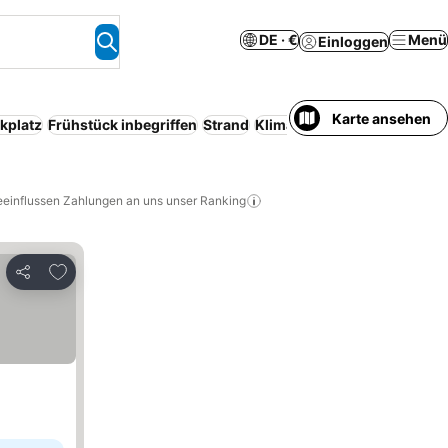
DE · €
Menü
Einloggen
Karte ansehen
kplatz
Frühstück inbegriffen
Strand
Klimaanlage
Barrierearmes
eeinflussen Zahlungen an uns unser Ranking
Zu Favoriten hinzufügen
Teilen