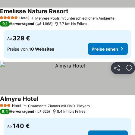
Emelisse Nature Resort
Hotel
Mehrere Pools mit unterschiedlichem Ambiente
5 Sterne
9,1
Hervorragend
1.868
7.7 km bis Frikes
329 €
Ab
Preise von
10 Websites
Preise sehen
Teilen
Zu
Almyra Hotel
Hotel
Charmante Zimmer mit DVD-Playern
3 Sterne
9,4
Hervorragend
625
8.4 km bis Frikes
140 €
Ab