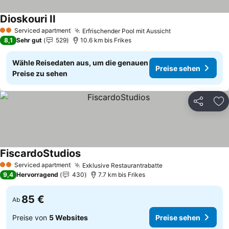
Dioskouri II
Serviced apartment
Erfrischender Pool mit Aussicht
2 Sterne
8,1
Sehr gut
529
10.6 km bis Frikes
Wähle Reisedaten aus, um die genauen
Preise sehen
Preise zu sehen
Teilen
Zu
FiscardoStudios
Serviced apartment
Exklusive Restaurantrabatte
2 Sterne
9,4
Hervorragend
430
7.7 km bis Frikes
85 €
Ab
Preise von
5 Websites
Preise sehen