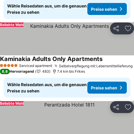
Wähle Reisedaten aus, um die genauen
Preise sehen
Preise zu sehen
Beliebte Wahl
Teilen
Zu
Kaminakia Adults Only Apartments
Serviced apartment
Selbstverpflegung mit Lebensmittellieferung
5 Sterne
8,8
Hervorragend
483
7.4 km bis Frikes
Wähle Reisedaten aus, um die genauen
Preise sehen
Preise zu sehen
Beliebte Wahl
Teilen
Zu