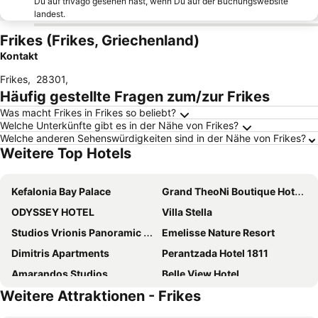
Du auf trivago gesehen hast, wenn Du auf der Buchungswebsite
landest.
Frikes (Frikes, Griechenland)
Kontakt
Frikes
,
28301
,
Häufig gestellte Fragen zum/zur Frikes
Was macht Frikes in Frikes so beliebt?
Welche Unterkünfte gibt es in der Nähe von Frikes?
Welche anderen Sehenswürdigkeiten sind in der Nähe von Frikes?
Weitere Top Hotels
Kefalonia Bay Palace
Grand TheoNi Boutique Hotel & Spa
ODYSSEY HOTEL
Villa Stella
Studios Vrionis Panoramic Sunset
Emelisse Nature Resort
Dimitris Apartments
Perantzada Hotel 1811
Amarandos Studios
Belle View Hotel
Weitere Attraktionen - Frikes
Fiscardonna Luxury Suites
Vassilis Retreat
Villa Anatoli
Vassiliki Bay Hotel