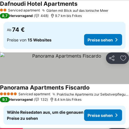
Dafnoudi Hotel Apartments
Serviced apartment
Gärten mit Blick auf das Ionische Meer
2 Sterne
8,7
Hervorragend
448
9.7 km bis Frikes
74 €
Ab
Preise von
15 Websites
Preise sehen
Teilen
Zu
Panorama Apartments Fiscardo
Serviced apartment
Praktische Apartments zur Selbstverpflegung
5 Sterne
9,1
Hervorragend
132
8.4 km bis Frikes
Wähle Reisedaten aus, um die genauen
Preise sehen
Preise zu sehen