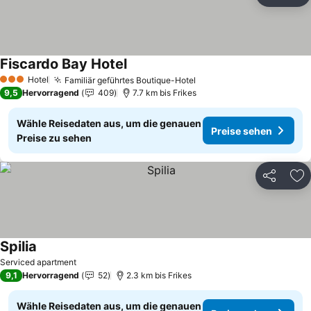
Zu
Fiscardo Bay Hotel
Hotel
Familiär geführtes Boutique-Hotel
3 Sterne
9,5
Hervorragend
409
7.7 km bis Frikes
Wähle Reisedaten aus, um die genauen
Preise sehen
Preise zu sehen
Teilen
Zu
Spilia
Serviced apartment
9,1
Hervorragend
52
2.3 km bis Frikes
Wähle Reisedaten aus, um die genauen