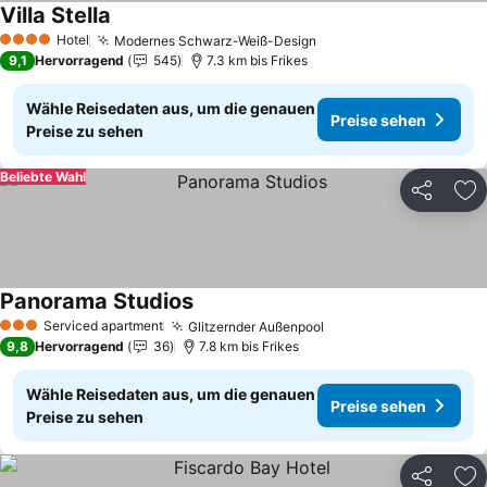
Villa Stella
Hotel
Modernes Schwarz-Weiß-Design
4 Sterne
9,1
Hervorragend
545
7.3 km bis Frikes
Wähle Reisedaten aus, um die genauen
Preise sehen
Preise zu sehen
Beliebte Wahl
Teilen
Zu
Panorama Studios
Serviced apartment
Glitzernder Außenpool
3 Sterne
9,8
Hervorragend
36
7.8 km bis Frikes
Wähle Reisedaten aus, um die genauen
Preise sehen
Preise zu sehen
Teilen