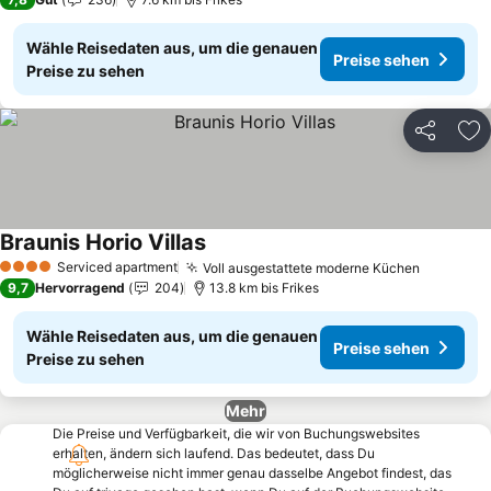
Wähle Reisedaten aus, um die genauen
Preise sehen
Preise zu sehen
Teilen
Zu
Braunis Horio Villas
Serviced apartment
Voll ausgestattete moderne Küchen
4 Sterne
9,7
Hervorragend
204
13.8 km bis Frikes
Wähle Reisedaten aus, um die genauen
Preise sehen
Preise zu sehen
Mehr
Die Preise und Verfügbarkeit, die wir von Buchungswebsites
erhalten, ändern sich laufend. Das bedeutet, dass Du
möglicherweise nicht immer genau dasselbe Angebot findest, das