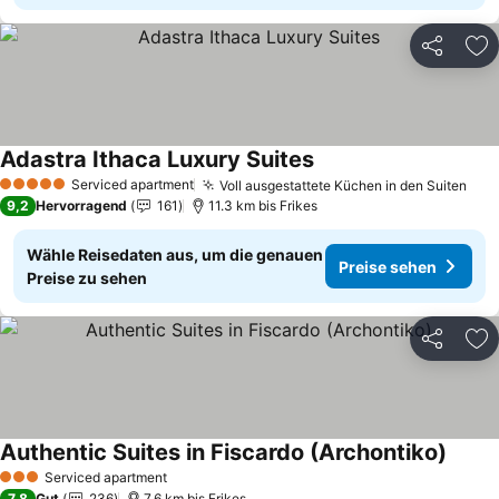
Teilen
Zu
Adastra Ithaca Luxury Suites
Serviced apartment
Voll ausgestattete Küchen in den Suiten
5 Sterne
9,2
Hervorragend
161
11.3 km bis Frikes
Wähle Reisedaten aus, um die genauen
Preise sehen
Preise zu sehen
Teilen
Zu
Authentic Suites in Fiscardo (Archontiko)
Serviced apartment
3 Sterne
7,8
Gut
236
7.6 km bis Frikes