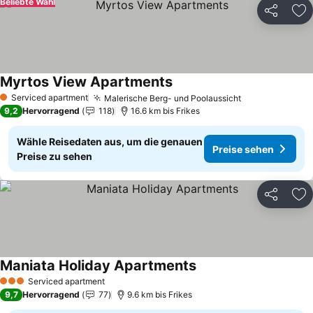
Beliebte Wahl
Teilen
Zu
Myrtos View Apartments
Serviced apartment
Malerische Berg- und Poolaussicht
1 Sterne
9,2
Hervorragend
118
16.6 km bis Frikes
Wähle Reisedaten aus, um die genauen
Preise sehen
Preise zu sehen
Teilen
Zu
Maniata Holiday Apartments
Serviced apartment
3 Sterne
9,7
Hervorragend
77
9.6 km bis Frikes