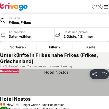
Favoriten
Einlog
Me
Reiseziel
Frikes, Frikes
An-/Abreise
Gäste und Zimmer
Daten wählen
2 Gäste, 1 Zimmer
Sortieren
Filtern
Karte
Unterkünfte in Frikes nahe Frikes (Frikes,
Griechenland)
So beeinflussen Zahlungen an uns unser Ranking
Beliebte Wahl
Teilen
Zu
Hotel Nostos
Hotel
Ruhiger Garten- und Poolbereich
2 Sterne