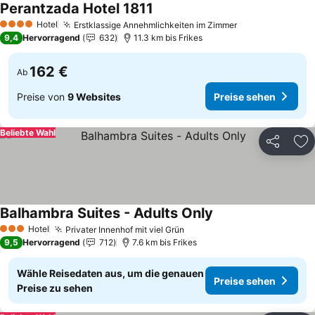
Perantzada Hotel 1811
Hotel
Erstklassige Annehmlichkeiten im Zimmer
4 Sterne
9,4
Hervorragend
632
11.3 km bis Frikes
162 €
Ab
Preise von
9 Websites
Preise sehen
Beliebte Wahl
Teilen
Zu
Balhambra Suites - Adults Only
Hotel
Privater Innenhof mit viel Grün
3 Sterne
9,5
Hervorragend
712
7.6 km bis Frikes
Wähle Reisedaten aus, um die genauen
Preise sehen
Preise zu sehen