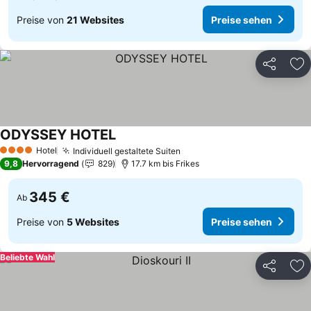
Preise von
21 Websites
Preise sehen
Teilen
Zu
ODYSSEY HOTEL
Hotel
Individuell gestaltete Suiten
4 Sterne
9,8
Hervorragend
829
17.7 km bis Frikes
345 €
Ab
Preise von
5 Websites
Preise sehen
Beliebte Wahl
Teilen
Zu