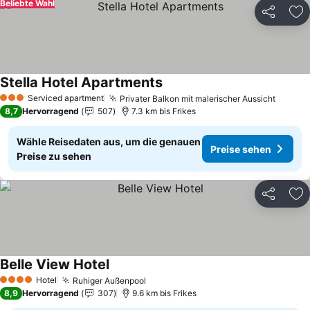
Beliebte Wahl
Teilen
Zu
Stella Hotel Apartments
Serviced apartment
Privater Balkon mit malerischer Aussicht
3 Sterne
8,7
Hervorragend
507
7.3 km bis Frikes
Wähle Reisedaten aus, um die genauen
Preise sehen
Preise zu sehen
Teilen
Zu
Belle View Hotel
Hotel
Ruhiger Außenpool
4 Sterne
8,9
Hervorragend
307
9.6 km bis Frikes