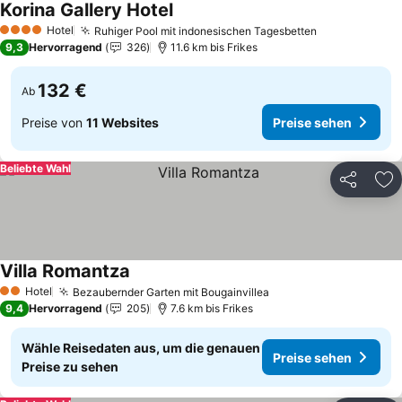
Korina Gallery Hotel
Hotel
Ruhiger Pool mit indonesischen Tagesbetten
4 Sterne
9,3
Hervorragend
326
11.6 km bis Frikes
132 €
Ab
Preise von
11 Websites
Preise sehen
Beliebte Wahl
Teilen
Zu
Villa Romantza
Hotel
Bezaubernder Garten mit Bougainvillea
2 Sterne
9,4
Hervorragend
205
7.6 km bis Frikes
Wähle Reisedaten aus, um die genauen
Preise sehen
Preise zu sehen