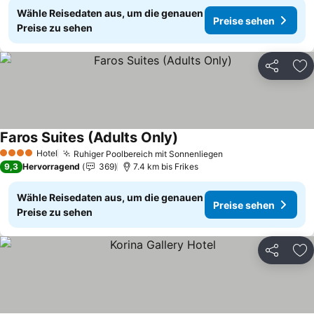
Wähle Reisedaten aus, um die genauen
Preise sehen
Preise zu sehen
Teilen
Zu
Faros Suites (Adults Only)
Hotel
Ruhiger Poolbereich mit Sonnenliegen
4 Sterne
9,3
Hervorragend
369
7.4 km bis Frikes
Wähle Reisedaten aus, um die genauen
Preise sehen
Preise zu sehen
Teilen
Zu