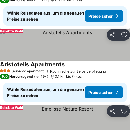
8,6
Hervorragend
377
0.2 km bis Frikes
Wähle Reisedaten aus, um die genauen
Preise sehen
Preise zu sehen
Beliebte Wahl
Teilen
Zu
Aristotelis Apartments
Serviced apartment
Kochnische zur Selbstverpflegung
3 Sterne
9,0
Hervorragend
194
0.1 km bis Frikes
Wähle Reisedaten aus, um die genauen
Preise sehen
Preise zu sehen
Beliebte Wahl
Teilen
Zu