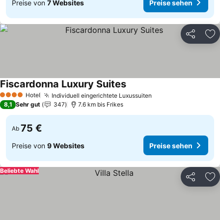
Preise von
7 Websites
Preise sehen
Teilen
Zu
Fiscardonna Luxury Suites
Hotel
Individuell eingerichtete Luxussuiten
4 Sterne
8,1
Sehr gut
347
7.6 km bis Frikes
75 €
Ab
Preise von
9 Websites
Preise sehen
Beliebte Wahl
Teilen
Zu