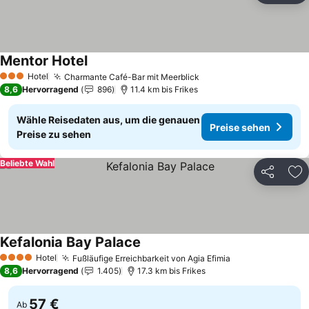
Mentor Hotel
Hotel
Charmante Café-Bar mit Meerblick
3 Sterne
8,6
Hervorragend
896
11.4 km bis Frikes
Wähle Reisedaten aus, um die genauen
Preise sehen
Preise zu sehen
Beliebte Wahl
Teilen
Zu
Kefalonia Bay Palace
Hotel
Fußläufige Erreichbarkeit von Agia Efimia
4 Sterne
8,6
Hervorragend
1.405
17.3 km bis Frikes
57 €
Ab