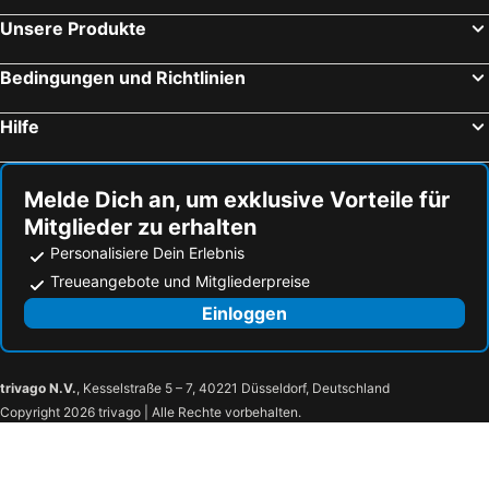
Flughafen Kalamata
Sami
Unsere Produkte
Strand Voidokilia
Messonghi Strand
Navagio
Kanali
Bedingungen und Richtlinien
Flughafen Araxos
Agios Nikitas Beach
Hilfe
Arillas Beach
Beach Ammoudia
Aqualand Corfu
Kalo Nero
Melde Dich an, um exklusive Vorteile für
Argassi
Paxi
Mitglieder zu erhalten
Benitses
Fanari Beach
Personalisiere Dein Erlebnis
Acharavi
Vikos Gorge
Treueangebote und Mitgliederpreise
Kakovatos
Makrys Gialos
Einloggen
Frikes
Limenia and Pera Limenia
Traditional Settlement of Platrithias
Traditional Settlement of Stavros
trivago N.V.
, Kesselstraße 5 – 7, 40221 Düsseldorf, Deutschland
Archaeological Collection of Stavros Ithaca
Traditional Settlement of Kioni
Copyright 2026 trivago | Alle Rechte vorbehalten.
Exogi
Traditional Settlement of Anogi
Traditional Settlement of Agios Ioannis
Fiskardo Boat Hire
Regina
Hafen Fiskardo