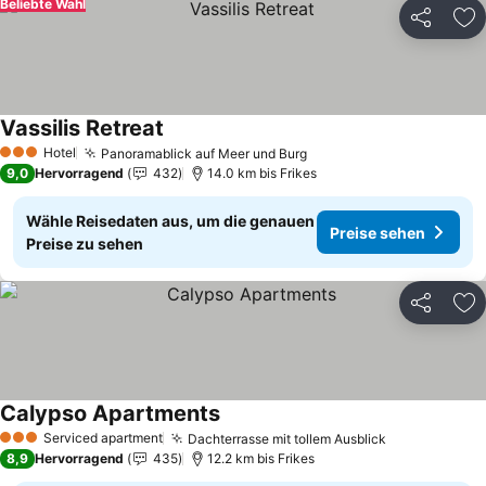
Beliebte Wahl
Teilen
Zu
Vassilis Retreat
Hotel
Panoramablick auf Meer und Burg
3 Sterne
9,0
Hervorragend
432
14.0 km bis Frikes
Wähle Reisedaten aus, um die genauen
Preise sehen
Preise zu sehen
Teilen
Zu
Calypso Apartments
Serviced apartment
Dachterrasse mit tollem Ausblick
3 Sterne
8,9
Hervorragend
435
12.2 km bis Frikes