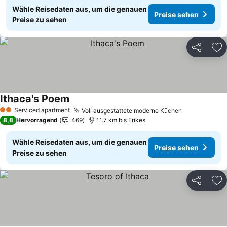
Wähle Reisedaten aus, um die genauen
Preise sehen
Preise zu sehen
Teilen
Zu
Ithaca's Poem
Serviced apartment
Voll ausgestattete moderne Küchen
2 Sterne
8,8
Hervorragend
469
11.7 km bis Frikes
Wähle Reisedaten aus, um die genauen
Preise sehen
Preise zu sehen
Teilen
Zu