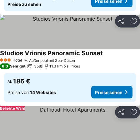
Preise sehen
Preise zu sehen
Teilen
Zu
Studios Vrionis Panoramic Sunset
Hotel
Außenpool mit Spa-Düsen
3 Sterne
8,3
Sehr gut
358
11.3 km bis Frikes
186 €
Ab
Preise von
14 Websites
Preise sehen
Beliebte Wahl
Teilen
Zu