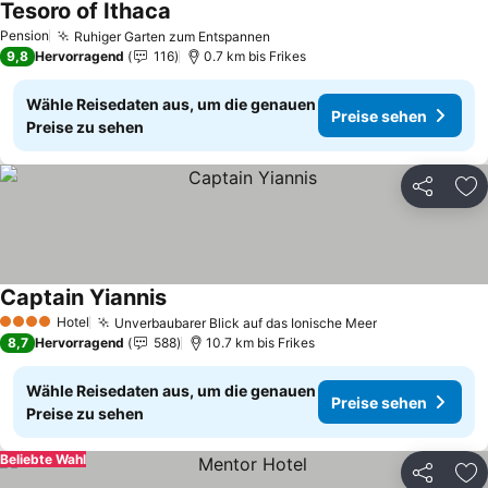
Tesoro of Ithaca
Pension
Ruhiger Garten zum Entspannen
9,8
Hervorragend
116
0.7 km bis Frikes
Wähle Reisedaten aus, um die genauen
Preise sehen
Preise zu sehen
Teilen
Zu
Captain Yiannis
Hotel
Unverbaubarer Blick auf das Ionische Meer
4 Sterne
8,7
Hervorragend
588
10.7 km bis Frikes
Wähle Reisedaten aus, um die genauen
Preise sehen
Preise zu sehen
Beliebte Wahl
Teilen
Zu