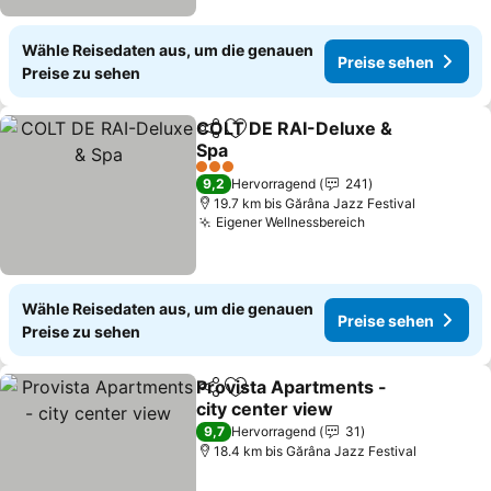
Wähle Reisedaten aus, um die genauen
Preise sehen
Preise zu sehen
COLT DE RAI-Deluxe &
Teilen
Zu Favoriten hinzufügen
Spa
3 Sterne
9,2
Hervorragend
241
19.7 km bis Gărâna Jazz Festival
Eigener Wellnessbereich
Wähle Reisedaten aus, um die genauen
Preise sehen
Preise zu sehen
Provista Apartments -
Teilen
Zu Favoriten hinzufügen
city center view
9,7
Hervorragend
31
18.4 km bis Gărâna Jazz Festival