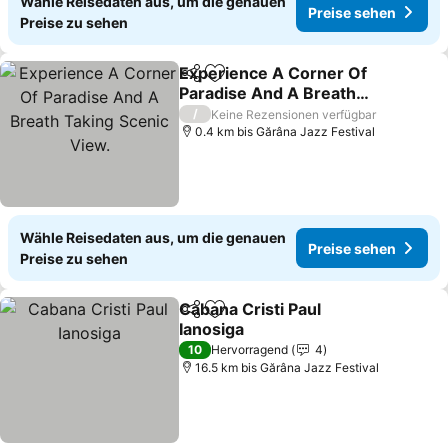
Wähle Reisedaten aus, um die genauen
Preise sehen
Preise zu sehen
Experience A Corner Of
Teilen
Zu Favoriten hinzufügen
Paradise And A Breath
Taking Scenic View.
/
Keine Rezensionen verfügbar
0.4 km bis Gărâna Jazz Festival
Wähle Reisedaten aus, um die genauen
Preise sehen
Preise zu sehen
Cabana Cristi Paul
Teilen
Zu Favoriten hinzufügen
Ianosiga
10
Hervorragend
4
16.5 km bis Gărâna Jazz Festival