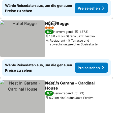
Wähle Reisedaten aus, um die genauen
Preise sehen
Preise zu sehen
Hotel Rogge
Teilen
Zu Favoriten hinzufügen
3 Sterne
8,7
Hervorragend
1.373
18.8 km bis Gărâna Jazz Festival
Restaurant mit Terrasse und
abwechslungsreicher Speisekarte
Wähle Reisedaten aus, um die genauen
Preise sehen
Preise zu sehen
Nest In Garana - Cardinal
Teilen
Zu Favoriten hinzufügen
House
9,7
Hervorragend
23
0.7 km bis Gărâna Jazz Festival