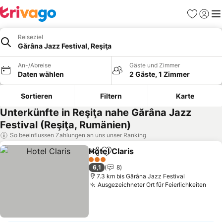
Favoriten
Einlog
Me
Reiseziel
Gărâna Jazz Festival, Reşiţa
An-/Abreise
Gäste und Zimmer
Daten wählen
2 Gäste, 1 Zimmer
Sortieren
Filtern
Karte
Unterkünfte in Reşiţa nahe Gărâna Jazz
Festival (Reşiţa, Rumänien)
So beeinflussen Zahlungen an uns unser Ranking
Hotel Claris
Teilen
Zu Favoriten hinzufügen
3 Sterne
6,1
8
7.3 km bis Gărâna Jazz Festival
Ausgezeichneter Ort für Feierlichkeiten