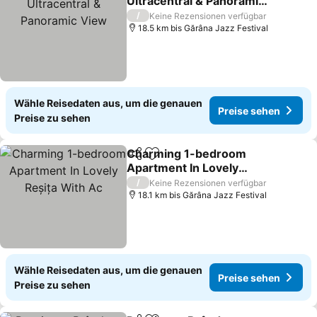
Ultracentral & Panoramic
View
/
Keine Rezensionen verfügbar
18.5 km bis Gărâna Jazz Festival
Wähle Reisedaten aus, um die genauen
Preise sehen
Preise zu sehen
Charming 1-bedroom
Teilen
Zu Favoriten hinzufügen
Apartment In Lovely
Reșița With Ac
/
Keine Rezensionen verfügbar
18.1 km bis Gărâna Jazz Festival
Wähle Reisedaten aus, um die genauen
Preise sehen
Preise zu sehen