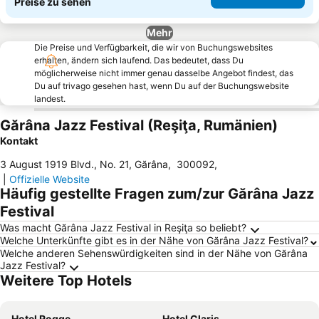
Preise zu sehen
Mehr
Die Preise und Verfügbarkeit, die wir von Buchungswebsites
erhalten, ändern sich laufend. Das bedeutet, dass Du
möglicherweise nicht immer genau dasselbe Angebot findest, das
Du auf trivago gesehen hast, wenn Du auf der Buchungswebsite
landest.
Gărâna Jazz Festival (Reşiţa, Rumänien)
Kontakt
3 August 1919 Blvd., No. 21, Gărâna
,
300092
,
|
Offizielle Website
Häufig gestellte Fragen zum/zur Gărâna Jazz
Festival
Was macht Gărâna Jazz Festival in Reşiţa so beliebt?
Welche Unterkünfte gibt es in der Nähe von Gărâna Jazz Festival?
Welche anderen Sehenswürdigkeiten sind in der Nähe von Gărâna
Jazz Festival?
Weitere Top Hotels
Hotel Rogge
Hotel Claris