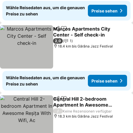
Wähle Reisedaten aus, um die genauen
Preise sehen
Preise zu sehen
Marcos Apartments City
Teilen
Zu Favoriten hinzufügen
Center - Self check-in
2,0
1
18.4 km bis Gărâna Jazz Festival
Wähle Reisedaten aus, um die genauen
Preise sehen
Preise zu sehen
Central Hill 2-bedroom
Teilen
Zu Favoriten hinzufügen
Apartment In Awesome
Reșița With Wifi, Ac
/
Keine Rezensionen verfügbar
18.3 km bis Gărâna Jazz Festival