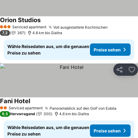
Orion Studios
Preise sehen
Serviced apartment
Voll ausgestattete Kochnischen
Preise sehen
3 Sterne
7,2
367
4.8 km bis Gialtra
Wähle Reisedaten aus, um die genauen
Preise sehen
Preise zu sehen
Teilen
Zu
Fani Hotel
Preise sehen
Serviced apartment
Panoramablick auf den Golf von Euböa
Preise s
2 Sterne
9,5
Hervorragend
300
4.6 km bis Gialtra
Wähle Reisedaten aus, um die genauen
Preise sehen
Preise zu sehen