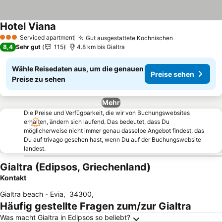
Hotel Viana
Preise sehen
Serviced apartment
Gut ausgestattete Kochnischen
Preise sehen
3 Sterne
8,4
Sehr gut
115
4.8 km bis Gialtra
Wähle Reisedaten aus, um die genauen
Preise sehen
Preise zu sehen
Mehr
Die Preise und Verfügbarkeit, die wir von Buchungswebsites
erhalten, ändern sich laufend. Das bedeutet, dass Du
möglicherweise nicht immer genau dasselbe Angebot findest, das
Du auf trivago gesehen hast, wenn Du auf der Buchungswebsite
landest.
Gialtra (Edipsos, Griechenland)
Kontakt
Gialtra beach - Evia
,
34300
,
Häufig gestellte Fragen zum/zur Gialtra
Was macht Gialtra in Edipsos so beliebt?