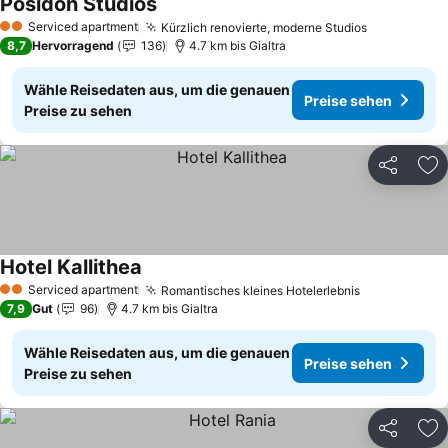
Posidon Studios
Preise sehen
Serviced apartment
Kürzlich renovierte, moderne Studios
Preise seh
2 Sterne
8,7
Hervorragend
136
4.7 km bis Gialtra
Wähle Reisedaten aus, um die genauen
Preise sehen
Preise zu sehen
Teilen
Zu
Hotel Kallithea
Preise sehen
Serviced apartment
Romantisches kleines Hotelerlebnis
Preise sehe
2 Sterne
7,9
Gut
96
4.7 km bis Gialtra
Wähle Reisedaten aus, um die genauen
Preise sehen
Preise zu sehen
Teilen
Zu