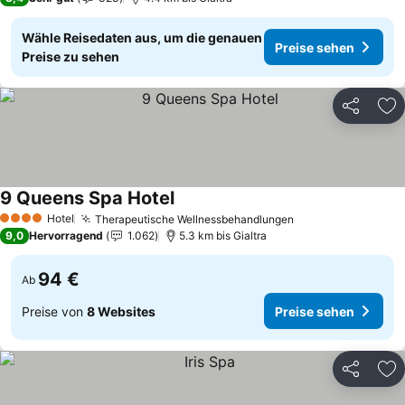
Wähle Reisedaten aus, um die genauen
Preise sehen
Preise zu sehen
Teilen
Zu
9 Queens Spa Hotel
Preise sehen
Hotel
Therapeutische Wellnessbehandlungen
Preise sehen
4 Sterne
9,0
Hervorragend
1.062
5.3 km bis Gialtra
94 €
Ab
Preise von
8 Websites
Preise sehen
Teilen
Zu