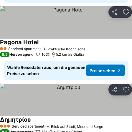
Teilen
Zu
Pagona Hotel
Preise sehen
Serviced apartment
Praktische Kochnische
Preise sehen
2 Sterne
8,5
Hervorragend
103
5.2 km bis Gialtra
Wähle Reisedaten aus, um die genauen
Preise sehen
Preise zu sehen
Teilen
Zu
Δημητρίου
Preise sehen
Serviced apartment
Blick auf Stadt, Meer und Berge
Preise sehen
3 Sterne
8,6
Hervorragend
58
4.6 km bis Gialtra