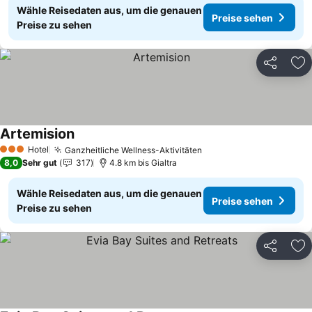
Wähle Reisedaten aus, um die genauen
Preise sehen
Preise zu sehen
Teilen
Zu
Artemision
Preise sehen
Hotel
Ganzheitliche Wellness-Aktivitäten
Preise sehen
3 Sterne
8,0
Sehr gut
317
4.8 km bis Gialtra
Wähle Reisedaten aus, um die genauen
Preise sehen
Preise zu sehen
Teilen
Zu