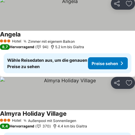
Teilen
Zu
Angela
Preise sehen
Hotel
Zimmer mit eigenem Balkon
Preise sehen
3 Sterne
8,7
Hervorragend
94
5.2 km bis Gialtra
Wähle Reisedaten aus, um die genauen
Preise sehen
Preise zu sehen
Teilen
Zu
Almyra Holiday Village
Preise sehen
Hotel
Außenpool mit Sonnenliegen
Preise sehen
3 Sterne
9,4
Hervorragend
370
4.4 km bis Gialtra