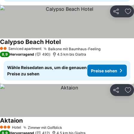
Teilen
Zu
Calypso Beach Hotel
Preise sehen
Serviced apartment
Balkone mit Baumhaus-Feeling
Preise sehen
2 Sterne
8,9
Hervorragend
490
4.5 km bis Gialtra
Wähle Reisedaten aus, um die genauen
Preise sehen
Preise zu sehen
Teilen
Zu
Aktaion
Preise sehen
Hotel
Zimmer mit Golfblick
Preise sehen
3 Sterne
8,9
Hervorragend
412
4.5 km bis Gialtra