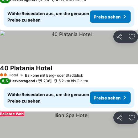
Wähle Reisedaten aus, um die genauen
Preise sehen
Preise zu sehen
Teilen
Zu
40 Platania Hotel
Preise sehen
Hotel
Balkone mit Berg- oder Stadtblick
Preise sehen
2 Sterne
8,5
Hervorragend
236
5.2 km bis Gialtra
Wähle Reisedaten aus, um die genauen
Preise sehen
Preise zu sehen
Beliebte Wahl
Teilen
Zu