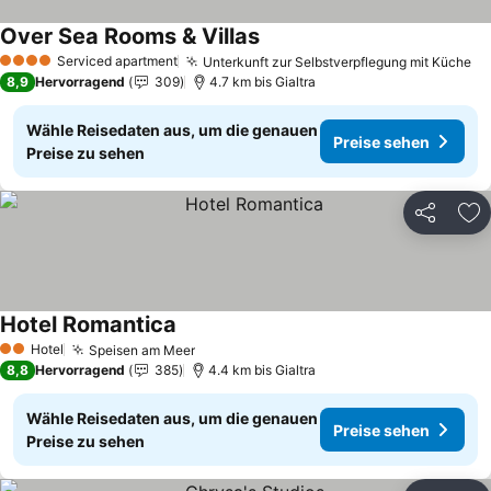
Over Sea Rooms & Villas
Preise sehen
Serviced apartment
Unterkunft zur Selbstverpflegung mit Küche
Pr
4 Sterne
8,9
Hervorragend
309
4.7 km bis Gialtra
Wähle Reisedaten aus, um die genauen
Preise sehen
Preise zu sehen
Teilen
Zu
Hotel Romantica
Preise sehen
Hotel
Speisen am Meer
Preise sehen
2 Sterne
8,8
Hervorragend
385
4.4 km bis Gialtra
Wähle Reisedaten aus, um die genauen
Preise sehen
Preise zu sehen