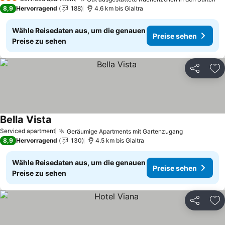
Pr
3 Sterne
8,9
Hervorragend
188
4.6 km bis Gialtra
Wähle Reisedaten aus, um die genauen
Preise sehen
Preise zu sehen
Teilen
Zu
Bella Vista
Preise sehen
Serviced apartment
Geräumige Apartments mit Gartenzugang
Preise seh
8,9
Hervorragend
130
4.5 km bis Gialtra
Wähle Reisedaten aus, um die genauen
Preise sehen
Preise zu sehen
Teilen
Zu