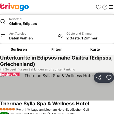
Favoriten
Einlog
Me
Reiseziel
Gialtra, Edipsos
An-/Abreise
Gäste und Zimmer
Daten wählen
2 Gäste, 1 Zimmer
Sortieren
Filtern
Karte
Unterkünfte in Edipsos nahe Gialtra (Edipsos,
Griechenland)
So beeinflussen Zahlungen an uns unser Ranking
Beliebte Wahl
Teilen
Zu
Thermae Sylla Spa & Wellness Hotel
Preise sehen
Resort
Lage am Meer am Nord-Euböischen Golf
Preise sehen
5 Sterne