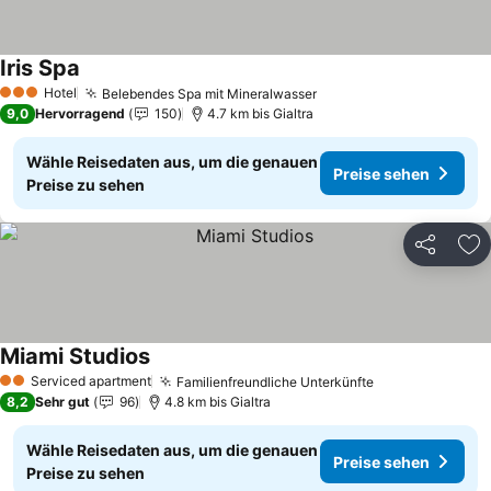
Iris Spa
Preise sehen
Hotel
Belebendes Spa mit Mineralwasser
Preise sehen
3 Sterne
9,0
Hervorragend
150
4.7 km bis Gialtra
Wähle Reisedaten aus, um die genauen
Preise sehen
Preise zu sehen
Teilen
Zu
Miami Studios
Preise sehen
Serviced apartment
Familienfreundliche Unterkünfte
Preise sehen
2 Sterne
8,2
Sehr gut
96
4.8 km bis Gialtra
Wähle Reisedaten aus, um die genauen
Preise sehen
Preise zu sehen