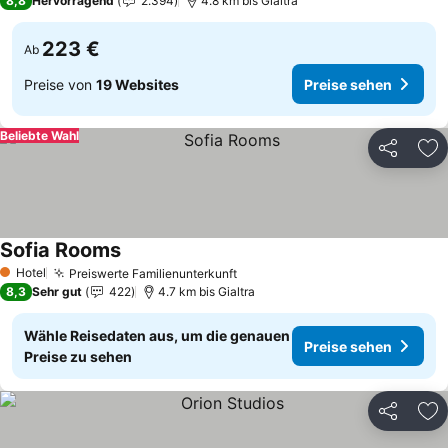
8,8
Hervorragend
2.394
4.8 km bis Gialtra
223 €
Ab
Preise von
19 Websites
Preise sehen
Beliebte Wahl
Teilen
Zu
Sofia Rooms
Preise sehen
Hotel
Preiswerte Familienunterkunft
Preise sehen
1 Sterne
8,3
Sehr gut
422
4.7 km bis Gialtra
Wähle Reisedaten aus, um die genauen
Preise sehen
Preise zu sehen
Teilen
Zu