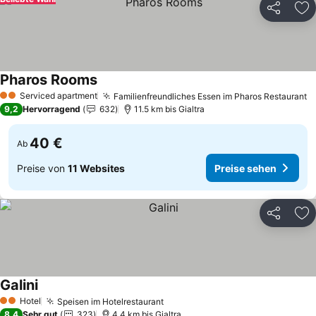
Teilen
Zu
Pharos Rooms
Preise sehen
Serviced apartment
Familienfreundliches Essen im Pharos Restaurant
P
2 Sterne
9,2
Hervorragend
632
11.5 km bis Gialtra
40 €
Ab
Preise von
11 Websites
Preise sehen
Teilen
Zu
Galini
Preise sehen
Hotel
Speisen im Hotelrestaurant
Preise sehen
2 Sterne
8,4
Sehr gut
323
4.4 km bis Gialtra