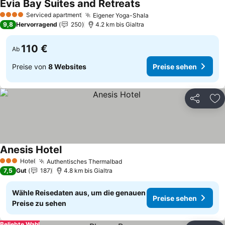
Evia Bay Suites and Retreats
Preise sehen
Serviced apartment
Eigener Yoga-Shala
Preise sehen
4 Sterne
9,8
Hervorragend
250
4.2 km bis Gialtra
110 €
Ab
Preise von
8 Websites
Preise sehen
Teilen
Zu
Anesis Hotel
Preise sehen
Hotel
Authentisches Thermalbad
Preise sehen
3 Sterne
7,5
Gut
187
4.8 km bis Gialtra
Wähle Reisedaten aus, um die genauen
Preise sehen
Preise zu sehen
Beliebte Wahl