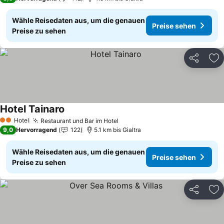
Wähle Reisedaten aus, um die genauen
Preise sehen
Preise zu sehen
Teilen
Zu
Hotel Tainaro
Preise sehen
Hotel
Restaurant und Bar im Hotel
Preise sehen
2 Sterne
9,0
Hervorragend
122
5.1 km bis Gialtra
Wähle Reisedaten aus, um die genauen
Preise sehen
Preise zu sehen
Teilen
Zu