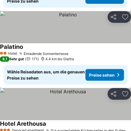
Preise zu sehen
Teilen
Zu
Palatino
Preise sehen
Hotel
Einladende Sonnenterrasse
Preise sehen
2 Sterne
8,1
Sehr gut
171
4.4 km bis Gialtra
Wähle Reisedaten aus, um die genauen
Preise sehen
Preise zu sehen
Teilen
Zu
Hotel Arethousa
Preise sehen
Serviced apartment
Gut ausgestattete Küchenzeilen in den Suiten