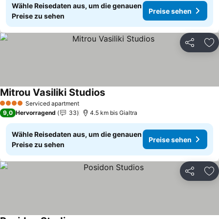
Wähle Reisedaten aus, um die genauen
Preise sehen
Preise zu sehen
Teilen
Zu
Mitrou Vasiliki Studios
Preise sehen
Serviced apartment
4 Sterne
9,0
Hervorragend
33
4.5 km bis Gialtra
Wähle Reisedaten aus, um die genauen
Preise sehen
Preise zu sehen
Teilen
Zu