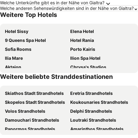
Welche Unterkünfte gibt es in der Nähe von Gialtra?
Welche anderen Sehenswürdigkeiten sind in der Nähe von Gialtra?
Weitere Top Hotels
Hotel Sissy
Elena Hotel
9 Queens Spa Hotel
Hotel Rania
Sofia Rooms
Porto Kairis
Ilia Mare
Ilion Spa Hotel
Aktaion
Chrysa's Studios
Weitere beliebte Stranddestinationen
40 Platania Hotel
Angela
Artemision
Iris Spa
Skiathos Stadt Strandhotels
Eretria Strandhotels
Del Mare Suites
Zoe Seaside
Skopelos Stadt Strandhotels
Koukounaries Strandhotels
Hotel & Spa Kentrikon
Hotel Florakis
Volos Strandhotels
Delphi Strandhotels
Hotel Tainaro
Galini
Damouchari Strandhotels
Loutraki Strandhotels
Efstratios Hotel
Fivos
Panormos Strandhotels
Amarinthos Strandhotels
Evoikos beach & resort
Hotel Aidipsos
Patitiri Strandhotels
Kamena Vourla Strandhotels