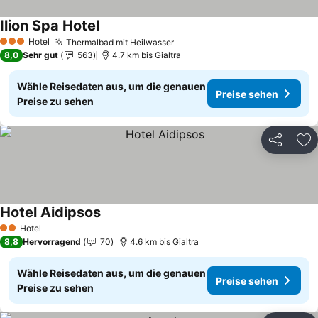
Ilion Spa Hotel
Preise sehen
Hotel
Thermalbad mit Heilwasser
Preise sehen
3 Sterne
8,0
Sehr gut
563
4.7 km bis Gialtra
Wähle Reisedaten aus, um die genauen
Preise sehen
Preise zu sehen
Teilen
Zu
Hotel Aidipsos
Preise sehen
Hotel
2 Sterne
8,8
Hervorragend
70
4.6 km bis Gialtra
Wähle Reisedaten aus, um die genauen
Preise sehen
Preise zu sehen