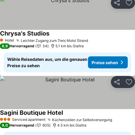
Teilen
Zu
Chrysa's Studios
Preise sehen
Hotel
Leichter Zugang zum Treis Moloi Strand
Preise sehen
1 Sterne
8,9
Hervorragend
34
5.1 km bis Gialtra
Wähle Reisedaten aus, um die genauen
Preise sehen
Preise zu sehen
Teilen
Zu
Sagini Boutique Hotel
Preise sehen
Serviced apartment
Küchenzeilen zur Selbstversorgung
Preise se
3 Sterne
9,0
Hervorragend
605
4.5 km bis Gialtra