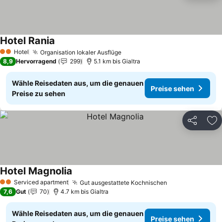
Hotel Rania
Preise sehen
Hotel
Organisation lokaler Ausflüge
Preise sehen
2 Sterne
8,9
Hervorragend
299
5.1 km bis Gialtra
Wähle Reisedaten aus, um die genauen
Preise sehen
Preise zu sehen
Teilen
Zu
Hotel Magnolia
Preise sehen
Serviced apartment
Gut ausgestattete Kochnischen
Preise sehen
2 Sterne
7,6
Gut
70
4.7 km bis Gialtra
Wähle Reisedaten aus, um die genauen
Preise sehen