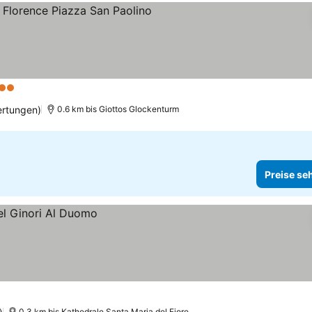
terne
ertungen)
0.6 km bis Giottos Glockenturm
Preise se
0.3 km bis Kathedrale Santa Maria del Fiore