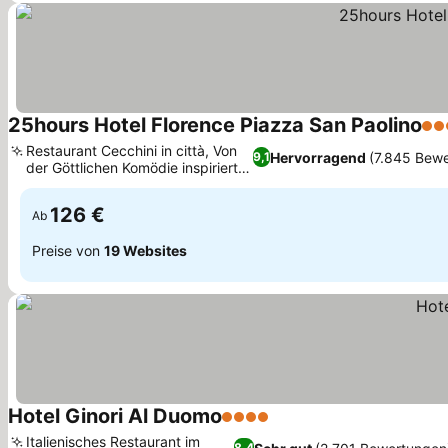
25hours Hotel Florence Piazza San Paolino
4 S
Restaurant Cecchini in città, Von
Hervorragend
(7.845 Bew
9,1
der Göttlichen Komödie inspiriertes
Design
126 €
Ab
Preise von
19 Websites
Hotel Ginori Al Duomo
4 Sterne
Italienisches Restaurant im
8,4