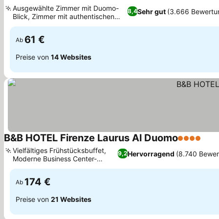
1 Sterne
Ausgewählte Zimmer mit Duomo-
Sehr gut
(3.666 Bewertu
8,4
Blick, Zimmer mit authentischen
Fresken
61 €
Ab
Preise von
14 Websites
B&B HOTEL Firenze Laurus Al Duomo
4 Sterne
Vielfältiges Frühstücksbuffet,
Hervorragend
(8.740 Bewer
9,2
Moderne Business Center-
Einrichtungen
174 €
Ab
Preise von
21 Websites