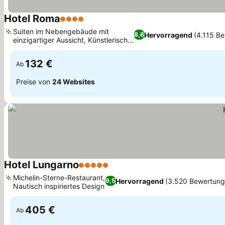
Hotel Roma
4 Sterne
Suiten im Nebengebäude mit
Hervorragend
(4.115 B
8,6
einzigartiger Aussicht, Künstlerische
Buntglasfenster
132 €
Ab
Preise von
24 Websites
Hotel Lungarno
5 Sterne
Michelin-Sterne-Restaurant,
Hervorragend
(3.520 Bewertung
9,5
Nautisch inspiriertes Design
405 €
Ab