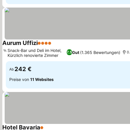
Aurum Uffizi
4 Sterne
Snack-Bar und Deli im Hotel,
Gut
(1.365 Bewertungen)
7,5
0
Kürzlich renovierte Zimmer
242 €
Ab
Preise von
11 Websites
Hotel Bavaria