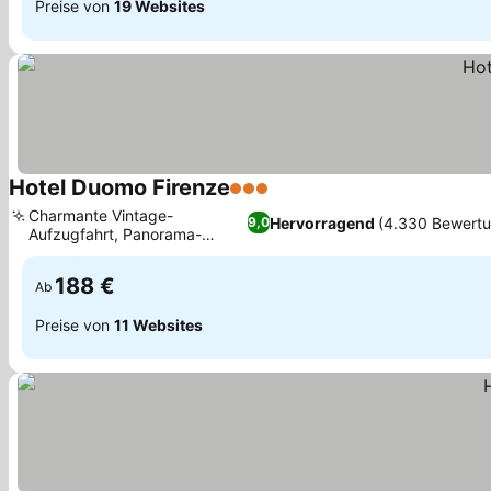
Preise von
19 Websites
Hotel Duomo Firenze
3 Sterne
Charmante Vintage-
Hervorragend
(4.330 Bewert
9,0
Aufzugfahrt, Panorama-
Frühstücksterrasse
188 €
Ab
Preise von
11 Websites