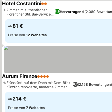
Hotel Costantini
2 Sterne
Zimmer im authentischen
Hervorragend
(2.089 Bewertu
8,9
Florentiner Stil, Bar-Service
vor Ort
81 €
Ab
Preise von
12 Websites
Aurum Firenze
4 Sterne
Frühstück auf dem Dach mit Dom-Blick,
(2.158 Bewertungen
6,7
Kürzlich renovierte, moderne Zimmer
214 €
Ab
Preise von
7 Websites