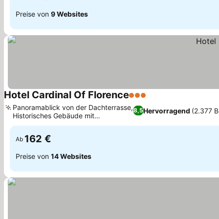
Preise von
9 Websites
Hotel Cardinal Of Florence
3 Sterne
Panoramablick von der Dachterrasse,
Hervorragend
(2.377 
8,5
Historisches Gebäude mit
Renaissance-Charme
162 €
Ab
Preise von
14 Websites