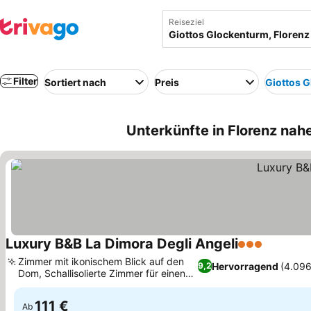
Reiseziel
Filter
Sortiert nach
Preis
Giottos 
Unterkünfte in Florenz nahe
Luxury B&B La Dimora Degli Angeli
3 Sterne
Zimmer mit ikonischem Blick auf den
Hervorragend
(4.09
9,2
Dom, Schallisolierte Zimmer für einen
ruhigen Aufenthalt
111 €
Ab