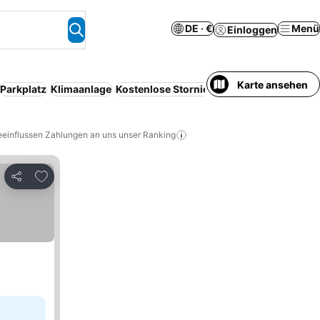
DE · €
Menü
Einloggen
Karte ansehen
Parkplatz
Klimaanlage
Kostenlose Stornierung
Serviced apartm
eeinflussen Zahlungen an uns unser Ranking
Zu Favoriten hinzufügen
Teilen