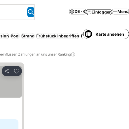
DE · €
Menü
Einloggen
Karte ansehen
sion
Pool
Strand
Frühstück inbegriffen
Familien
Serviced apar
eeinflussen Zahlungen an uns unser Ranking
Zu Favoriten hinzufügen
Teilen