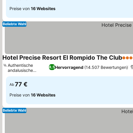
Preise von
16 Websites
Beliebte Wahl
Hotel Precise Resort El Rompido The Club
4 St
Authentische
Hervorragend
(14.507 Bewertungen)
8,5
andalusische
Saisonküche
77 €
Ab
Preise von
16 Websites
Beliebte Wahl