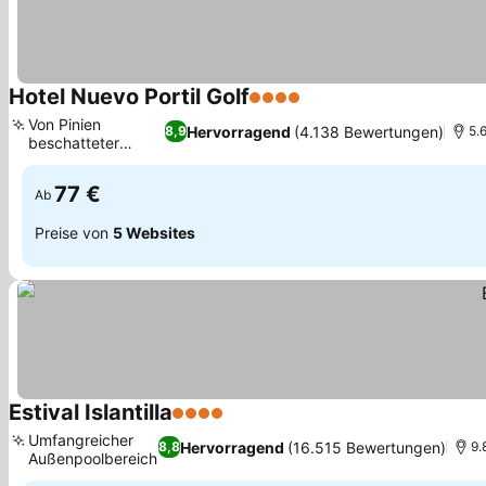
Hotel Nuevo Portil Golf
4 Sterne
Von Pinien
Hervorragend
(4.138 Bewertungen)
8,9
5.
beschatteter
Außenpool
77 €
Ab
Preise von
5 Websites
Estival Islantilla
4 Sterne
Umfangreicher
Hervorragend
(16.515 Bewertungen)
8,8
9.
Außenpoolbereich