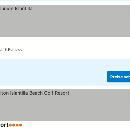
olf El Rompido
Preise se
sort
4 Sterne