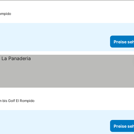
Rompido
Preise se
m bis Golf El Rompido
Preise se