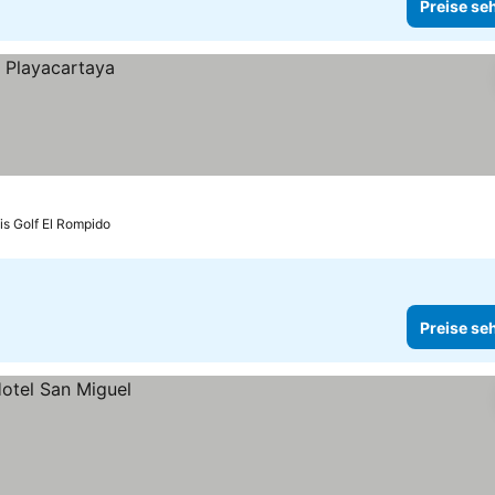
Preise se
is Golf El Rompido
Preise se