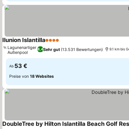
Ilunion Islantilla
4 Sterne
Lagunenartiger
Sehr gut
(13.531 Bewertungen)
8,4
9.1 km bis G
Außenpool
53 €
Ab
Preise von
18 Websites
DoubleTree by Hilton Islantilla Beach Golf Re