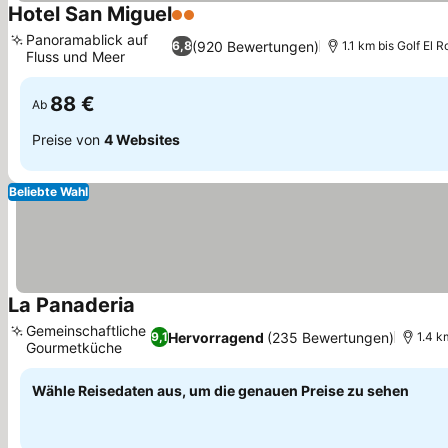
Hotel San Miguel
2 Sterne
Panoramablick auf
(920 Bewertungen)
6,8
1.1 km bis Golf El 
Fluss und Meer
88 €
Ab
Preise von
4 Websites
Beliebte Wahl
La Panaderia
Gemeinschaftliche
Hervorragend
(235 Bewertungen)
9,1
1.4 k
Gourmetküche
Wähle Reisedaten aus, um die genauen Preise zu sehen