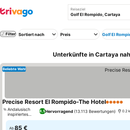
Reiseziel
Filter
Sortiert nach
Preis
Golf El Rompi
Unterkünfte in Cartaya nah
Beliebte Wahl
Precise Resort El Rompido-The Hotel
5 Sterne
Andalusisch
Hervorragend
(13.113 Bewertungen)
8,5
0.2 
inspiriertes
Buffet
85 €
Ab