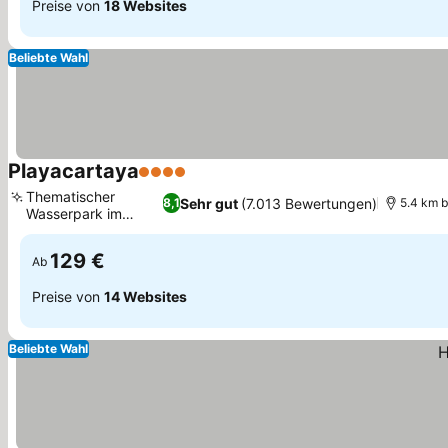
Preise von
18 Websites
Beliebte Wahl
Playacartaya
4 Sterne
Thematischer
Sehr gut
(7.013 Bewertungen)
8,1
5.4 km b
Wasserpark im
Freien
129 €
Ab
Preise von
14 Websites
Beliebte Wahl