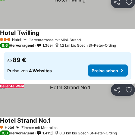
Teilen
Zu
Hotel Twilling
Preise sehen
Hotel
Gartenterrasse mit Mini-Strand
Preise sehen
3 Sterne
8,6
Hervorragend
1.369
1.2 km bis Gosch St-Peter-Ording
89 €
Ab
Preise von
4 Websites
Preise sehen
Beliebte Wahl
Teilen
Zu
Hotel Strand No.1
Preise sehen
Hotel
Zimmer mit Meerblick
Preise sehen
1 Sterne
9,0
Hervorragend
1.415
0.3 km bis Gosch St-Peter-Ording