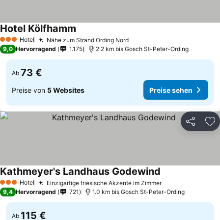
Hotel Kölfhamm
Preise sehen
Hotel
Nähe zum Strand Ording Nord
Preise sehen
3 Sterne
9,0
Hervorragend
1.175
2.2 km bis Gosch St-Peter-Ording
73 €
Ab
Preise von
5 Websites
Preise sehen
Teilen
Zu
Kathmeyer's Landhaus Godewind
Preise sehen
Hotel
Einzigartige friesische Akzente im Zimmer
Preise sehen
3 Sterne
9,4
Hervorragend
721
1.0 km bis Gosch St-Peter-Ording
115 €
Ab