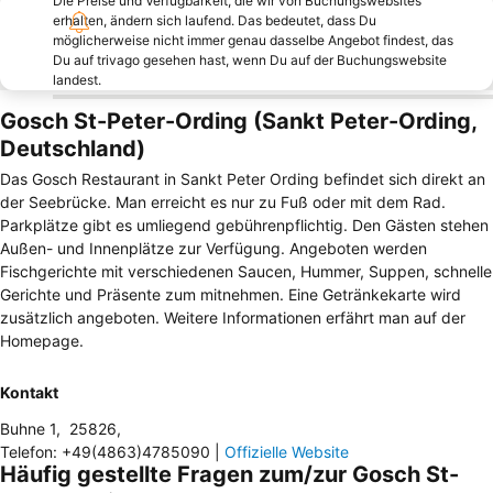
Die Preise und Verfügbarkeit, die wir von Buchungswebsites
erhalten, ändern sich laufend. Das bedeutet, dass Du
möglicherweise nicht immer genau dasselbe Angebot findest, das
Du auf trivago gesehen hast, wenn Du auf der Buchungswebsite
landest.
Gosch St-Peter-Ording (Sankt Peter-Ording,
Deutschland)
Das Gosch Restaurant in Sankt Peter Ording befindet sich direkt an
der Seebrücke. Man erreicht es nur zu Fuß oder mit dem Rad.
Parkplätze gibt es umliegend gebührenpflichtig. Den Gästen stehen
Außen- und Innenplätze zur Verfügung. Angeboten werden
Fischgerichte mit verschiedenen Saucen, Hummer, Suppen, schnelle
Gerichte und Präsente zum mitnehmen. Eine Getränkekarte wird
zusätzlich angeboten. Weitere Informationen erfährt man auf der
Homepage.
Kontakt
Buhne 1
,
25826
,
Telefon
:
+49(4863)4785090
|
Offizielle Website
Häufig gestellte Fragen zum/zur Gosch St-