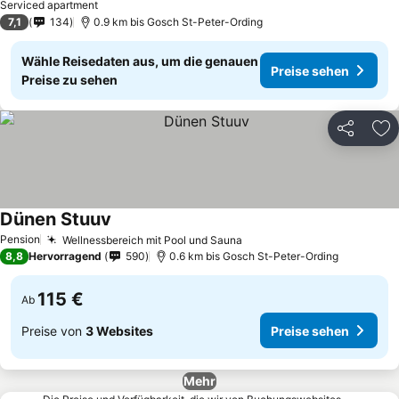
Serviced apartment
7,1
134
0.9 km bis Gosch St-Peter-Ording
Wähle Reisedaten aus, um die genauen
Preise sehen
Preise zu sehen
Teilen
Zu
Dünen Stuuv
Preise sehen
Pension
Wellnessbereich mit Pool und Sauna
Preise sehen
8,8
Hervorragend
590
0.6 km bis Gosch St-Peter-Ording
115 €
Ab
Preise von
3 Websites
Preise sehen
Mehr