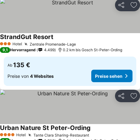
Teilen
Zu
StrandGut Resort
Preise sehen
Hotel
Zentrale Promenade-Lage
Preise sehen
3 Sterne
9,1
Hervorragend
4.499
0.2 km bis Gosch St-Peter-Ording
135 €
Ab
Preise von
4 Websites
Preise sehen
Teilen
Zu
Urban Nature St Peter-Ording
Preise sehen
Hotel
Tante Clara Sharing-Restaurant
Preise sehen
4 Sterne