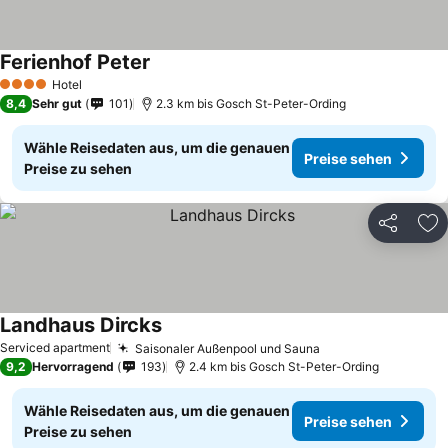
Ferienhof Peter
Preise sehen
Hotel
4 Sterne
8,4
Sehr gut
101
2.3 km bis Gosch St-Peter-Ording
Wähle Reisedaten aus, um die genauen
Preise sehen
Preise zu sehen
Teilen
Zu
Landhaus Dircks
Preise sehen
Serviced apartment
Saisonaler Außenpool und Sauna
Preise sehen
9,2
Hervorragend
193
2.4 km bis Gosch St-Peter-Ording
Wähle Reisedaten aus, um die genauen
Preise sehen
Preise zu sehen