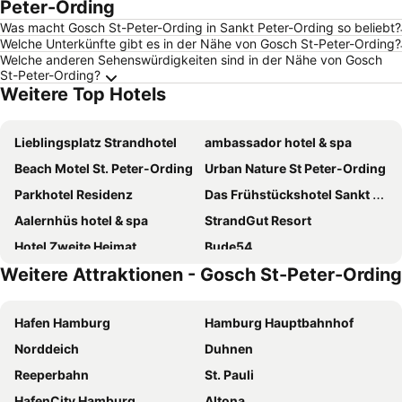
Peter-Ording
Was macht Gosch St-Peter-Ording in Sankt Peter-Ording so beliebt?
Welche Unterkünfte gibt es in der Nähe von Gosch St-Peter-Ording?
Welche anderen Sehenswürdigkeiten sind in der Nähe von Gosch
St-Peter-Ording?
Weitere Top Hotels
Lieblingsplatz Strandhotel
ambassador hotel & spa
Beach Motel St. Peter-Ording
Urban Nature St Peter-Ording
Parkhotel Residenz
Das Frühstückshotel Sankt Peter-Ording
Aalernhüs hotel & spa
StrandGut Resort
Hotel Zweite Heimat
Bude54
Weitere Attraktionen - Gosch St-Peter-Ording
Hotel kleine Auszeit
Hotel Das kleine Glück - Adults Only
Hotel Twilling
Hotel Fernsicht
Hafen Hamburg
Hamburg Hauptbahnhof
Hotel Landhaus Ellerbrock
Just Eleven
Norddeich
Duhnen
Zum Wikinger
Hotel Garni Silvana
Reeperbahn
St. Pauli
Hotel Kölfhamm
Seaside 43
HafenCity Hamburg
Altona