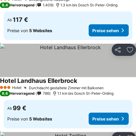
Preise sehen
3 Sterne
9,4
Hervorragend
1.409
1.3 km bis Gosch St-Peter-Ording
117 €
Ab
Preise von
5 Websites
Preise sehen
Teilen
Zu
Hotel Landhaus Ellerbrock
Preise sehen
Hotel
Durchdacht gestaltete Zimmer mit Balkonen
Preise sehen
3 Sterne
9,6
Hervorragend
786
1.1 km bis Gosch St-Peter-Ording
99 €
Ab
Preise von
5 Websites
Preise sehen