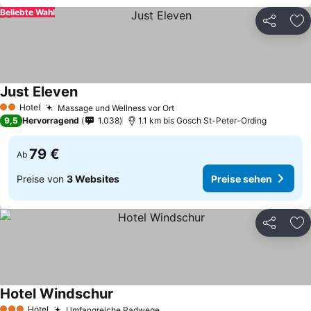
Beliebte Wahl
Teilen
Zu
Just Eleven
Preise sehen
Hotel
Massage und Wellness vor Ort
Preise sehen
2 Sterne
9,5
Hervorragend
1.038
1.1 km bis Gosch St-Peter-Ording
79 €
Ab
Preise von
3 Websites
Preise sehen
Teilen
Zu
Hotel Windschur
Preise sehen
Hotel
Umfangreiche Radwege