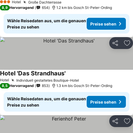
Hotel
Große Dachterrasse
Preise sehen
3 Sterne
8,9
Hervorragend
654
1.2 km bis Gosch St-Peter-Ording
Wähle Reisedaten aus, um die genauen
Preise sehen
Preise zu sehen
Teilen
Zu
Hotel 'Das Strandhaus'
Preise sehen
Hotel
Individuell gestaltetes Boutique-Hotel
Preise sehen
8,5
Hervorragend
853
1.3 km bis Gosch St-Peter-Ording
Wähle Reisedaten aus, um die genauen
Preise sehen
Preise zu sehen
Teilen
Zu