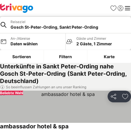
Favoriten
Einlog
Me
Reiseziel
Gosch St-Peter-Ording, Sankt Peter-Ording
An-/Abreise
Gäste und Zimmer
Daten wählen
2 Gäste, 1 Zimmer
Sortieren
Filtern
Karte
Unterkünfte in Sankt Peter-Ording nahe
Gosch St-Peter-Ording (Sankt Peter-Ording,
Deutschland)
So beeinflussen Zahlungen an uns unser Ranking
Beliebte Wahl
Teilen
Zu
ambassador hotel & spa
Preise sehen