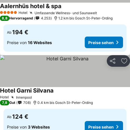
Aalernhüs hotel & spa
Preise sehen
Hotel
Umfassende Wellness- und Saunawelt
Preise sehen
5 Sterne
8,8
Hervorragend
4.253
1.2 km bis Gosch St-Peter-Ording
194 €
Ab
Preise von
16 Websites
Preise sehen
Teilen
Zu
Hotel Garni Silvana
Preise sehen
Hotel
Innenpool
Preise sehen
7,8
Gut
708
0.4 km bis Gosch St-Peter-Ording
124 €
Ab
Preise von
3 Websites
Preise sehen