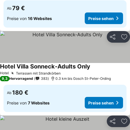
79 €
Ab
Preise von
16 Websites
Preise sehen
Teilen
Zu
Hotel Villa Sonneck-Adults Only
Preise sehen
Hotel
Terrassen mit Strandkörben
Preise sehen
9,3
Hervorragend
383
0.3 km bis Gosch St-Peter-Ording
180 €
Ab
Preise von
7 Websites
Preise sehen
Teilen
Zu