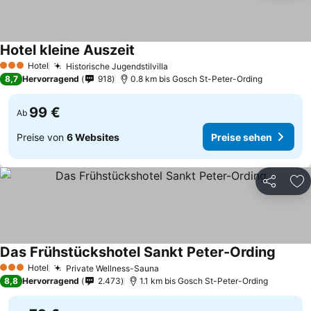
Hotel kleine Auszeit
Preise sehen
Hotel
Historische Jugendstilvilla
Preise sehen
3 Sterne
8,7
Hervorragend
918
0.8 km bis Gosch St-Peter-Ording
99 €
Ab
Preise von
6 Websites
Preise sehen
Teilen
Zu
Das Frühstückshotel Sankt Peter-Ording
Preise
Hotel
Private Wellness-Sauna
Preise sehen
3 Sterne
8,8
Hervorragend
2.473
1.1 km bis Gosch St-Peter-Ording