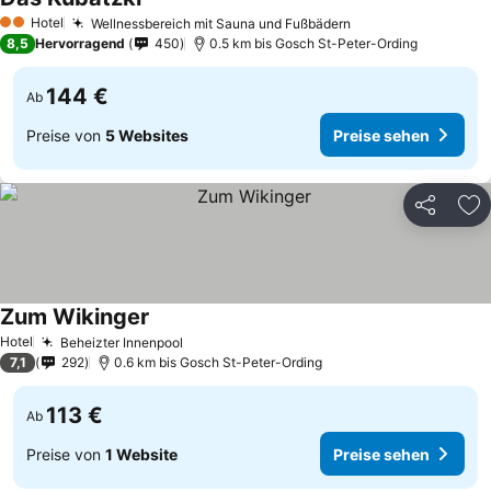
Preise sehen
Hotel
Wellnessbereich mit Sauna und Fußbädern
Preise sehen
2 Sterne
8,5
Hervorragend
450
0.5 km bis Gosch St-Peter-Ording
144 €
Ab
Preise von
5 Websites
Preise sehen
Teilen
Zu
Zum Wikinger
Preise sehen
Hotel
Beheizter Innenpool
Preise sehen
7,1
292
0.6 km bis Gosch St-Peter-Ording
113 €
Ab
Preise von
1 Website
Preise sehen