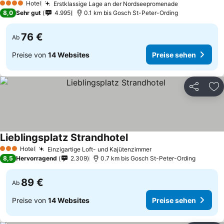
Hotel
Erstklassige Lage an der Nordseepromenade
Preise sehe
4 Sterne
8,0
Sehr gut
4.995
0.1 km bis Gosch St-Peter-Ording
76 €
Ab
Preise von
14 Websites
Preise sehen
Teilen
Zu
Lieblingsplatz Strandhotel
Preise sehen
Hotel
Einzigartige Loft- und Kajütenzimmer
Preise sehen
3 Sterne
8,5
Hervorragend
2.309
0.7 km bis Gosch St-Peter-Ording
89 €
Ab
Preise von
14 Websites
Preise sehen