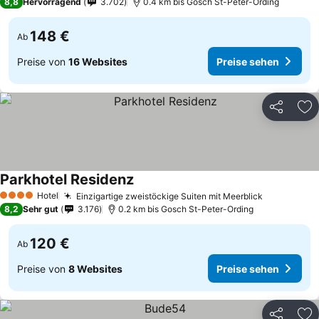
8,8
Hervorragend
3.702
0.4 km bis Gosch St-Peter-Ording
148 €
Ab
Preise von
16 Websites
Preise sehen
Teilen
Zu
Parkhotel Residenz
Preise sehen
Hotel
Einzigartige zweistöckige Suiten mit Meerblick
Preise seh
4 Sterne
8,2
Sehr gut
3.176
0.2 km bis Gosch St-Peter-Ording
120 €
Ab
Preise von
8 Websites
Preise sehen