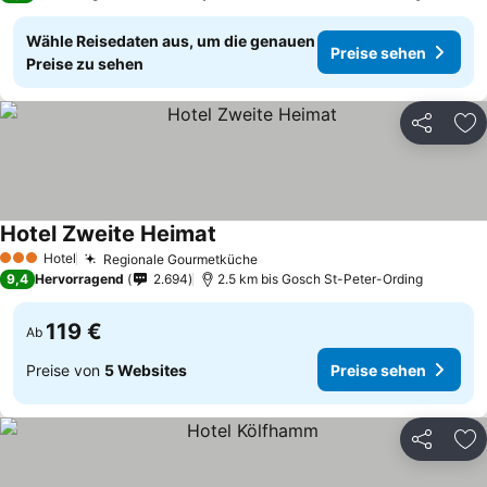
Wähle Reisedaten aus, um die genauen
Preise sehen
Preise zu sehen
Teilen
Zu
Hotel Zweite Heimat
Preise sehen
Hotel
Regionale Gourmetküche
Preise sehen
3 Sterne
9,4
Hervorragend
2.694
2.5 km bis Gosch St-Peter-Ording
119 €
Ab
Preise von
5 Websites
Preise sehen
Teilen
Zu