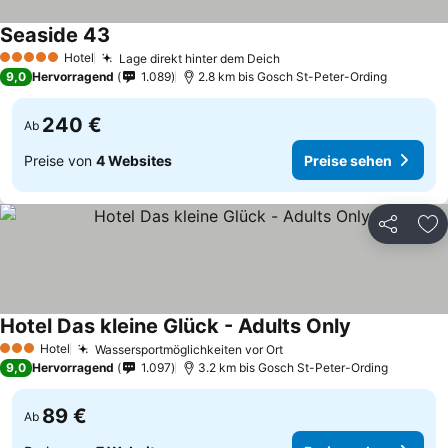
Seaside 43
Preise sehen
Hotel
Lage direkt hinter dem Deich
Preise sehen
5 Sterne
9,0
Hervorragend
1.089
2.8 km bis Gosch St-Peter-Ording
240 €
Ab
Preise von
4 Websites
Preise sehen
Teilen
Zu
Hotel Das kleine Glück - Adults Only
Preise sehen
Hotel
Wassersportmöglichkeiten vor Ort
Preise sehen
3 Sterne
9,0
Hervorragend
1.097
3.2 km bis Gosch St-Peter-Ording
89 €
Ab