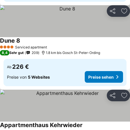
Teilen
Zu
Dune 8
Preise sehen
Serviced apartment
4 Sterne
8,4
Sehr gut
209
1.8 km bis Gosch St-Peter-Ording
226 €
Ab
Preise von
5 Websites
Preise sehen
Teilen
Zu
Appartmenthaus Kehrwieder
Preise sehen