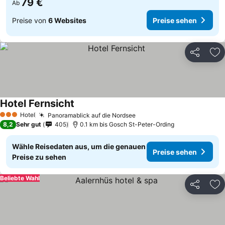
79 €
Ab
Preise von
6 Websites
Preise sehen
Teilen
Zu
Hotel Fernsicht
Preise sehen
Hotel
Panoramablick auf die Nordsee
Preise sehen
3 Sterne
8,2
Sehr gut
405
0.1 km bis Gosch St-Peter-Ording
Wähle Reisedaten aus, um die genauen
Preise sehen
Preise zu sehen
Beliebte Wahl
Teilen
Zu