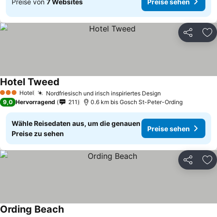
Preise von
7 Websites
Preise sehen
Teilen
Zu
Hotel Tweed
Preise sehen
Hotel
Nordfriesisch und irisch inspiriertes Design
Preise sehen
3 Sterne
9,0
Hervorragend
211
0.6 km bis Gosch St-Peter-Ording
Wähle Reisedaten aus, um die genauen
Preise sehen
Preise zu sehen
Teilen
Zu
Ording Beach
Preise sehen