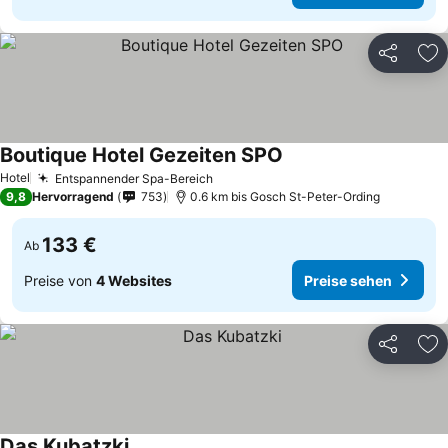
Teilen
Zu
Boutique Hotel Gezeiten SPO
Preise sehen
Hotel
Entspannender Spa-Bereich
Preise sehen
9,8
Hervorragend
753
0.6 km bis Gosch St-Peter-Ording
133 €
Ab
Preise von
4 Websites
Preise sehen
Teilen
Zu
Das Kubatzki