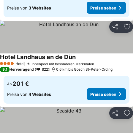
Preise von
3 Websites
Preise sehen
Teilen
Zu
Hotel Landhaus an de Dün
Preise sehen
Hotel
Innenpool mit besonderen Merkmalen
Preise sehen
4 Sterne
9,1
Hervorragend
822
0.6 km bis Gosch St-Peter-Ording
201 €
Ab
Preise von
4 Websites
Preise sehen
Teilen
Zu