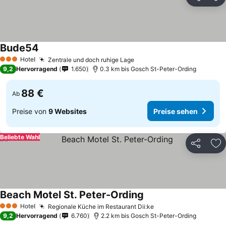
Teilen
Zu
Bude54
Preise sehen
Hotel
Zentrale und doch ruhige Lage
Preise sehen
3 Sterne
9,2
Hervorragend
1.650
0.3 km bis Gosch St-Peter-Ording
88 €
Ab
Preise von
9 Websites
Preise sehen
Beliebte Wahl
Teilen
Zu
Beach Motel St. Peter-Ording
Preise sehen
Hotel
Regionale Küche im Restaurant Dii:ke
Preise sehen
3 Sterne
9,2
Hervorragend
6.760
2.2 km bis Gosch St-Peter-Ording