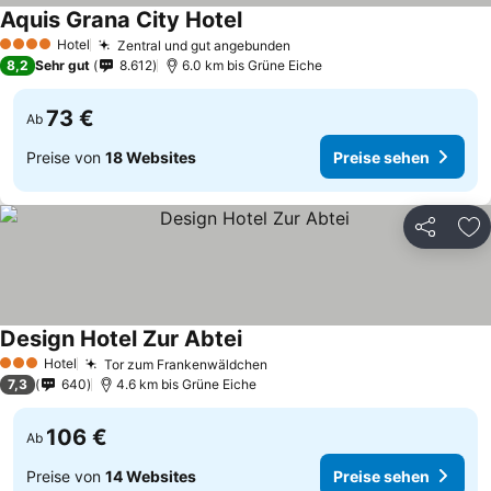
Aquis Grana City Hotel
Hotel
Zentral und gut angebunden
4 Sterne
8,2
Sehr gut
8.612
6.0 km bis Grüne Eiche
73 €
Ab
Preise von
18 Websites
Preise sehen
Teilen
Zu
Design Hotel Zur Abtei
Hotel
Tor zum Frankenwäldchen
3 Sterne
7,3
640
4.6 km bis Grüne Eiche
106 €
Ab
Preise von
14 Websites
Preise sehen