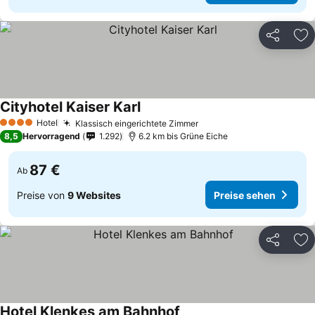
Teilen
Zu
Cityhotel Kaiser Karl
Hotel
Klassisch eingerichtete Zimmer
4 Sterne
8,5
Hervorragend
1.292
6.2 km bis Grüne Eiche
87 €
Ab
Preise von
9 Websites
Preise sehen
Teilen
Zu
Hotel Klenkes am Bahnhof