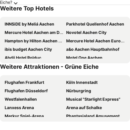
Eiche?
Weitere Top Hotels
INNSiDE by Meliá Aachen
Parkhotel Quellenhof Aachen
Mercure Hotel Aachen am Dom
Novotel Aachen City
Hampton by Hilton Aachen Tivoli
Mercure Hotel Aachen Europaplatz
ibis budget Aachen City
a&o Aachen Hauptbahnhof
Abdij Hotel Rolduc
Motel One Aachen
Weitere Attraktionen - Grüne Eiche
B&B Hotel Aachen-Hbf
B&B HOTEL Aachen City-Ost
Minx - CityHotels
Art Hotel Superior
Flughafen Frankfurt
Köln Innenstadt
B&B Hotel Aachen-City
Leonardo Hotel Aachen
Flughafen Düsseldorf
Nürburgring
Aquis Grana City Hotel
ibis budget Aachen Raeren Grenze
Westfalenhallen
Musical "Starlight Express"
ibis Aachen Marschiertor - Aix-la-Chapelle
Art Hotel Aachen
Lanxess Arena
Arena auf Schalke
bestprice Hotel Aachen Hauptbahnhof
Hotel am Marschiertor
Merkur Spiel-Arena
Phantasialand Amusement Park
Bilderberg Kasteel Vaalsbroek
Hotel Buschhausen
Kölner Dom
Messe Köln
Best Western Plus Hotel Regence
Hotel Krone