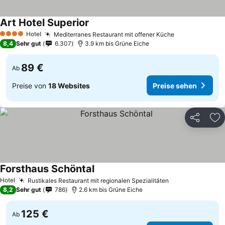
Art Hotel Superior
Hotel
Mediterranes Restaurant mit offener Küche
4 Sterne
8,4
Sehr gut
6.307
3.9 km bis Grüne Eiche
89 €
Ab
Preise von
18 Websites
Preise sehen
Teilen
Zu
Forsthaus Schöntal
Hotel
Rustikales Restaurant mit regionalen Spezialitäten
8,2
Sehr gut
786
2.6 km bis Grüne Eiche
125 €
Ab