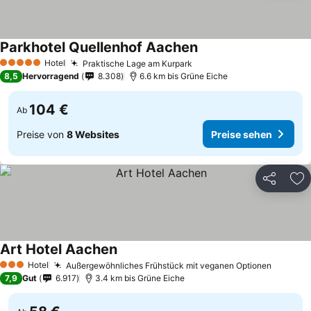
Parkhotel Quellenhof Aachen
Hotel
Praktische Lage am Kurpark
5 Sterne
8,5
Hervorragend
8.308
6.6 km bis Grüne Eiche
104 €
Ab
Preise von
8 Websites
Preise sehen
Teilen
Zu
Art Hotel Aachen
Hotel
Außergewöhnliches Frühstück mit veganen Optionen
3 Sterne
7,9
Gut
6.917
3.4 km bis Grüne Eiche