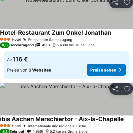
Teilen
Zu
Hotel-Restaurant Zum Onkel Jonathan
Hotel
Entspannter Saunazugang
3 Sterne
8,6
Hervorragend
490
5.4 km bis Grüne Eiche
116 €
Ab
Preise von
6 Websites
Preise sehen
Teilen
Zu
ibis Aachen Marschiertor - Aix-la-Chapelle
Hotel
Internationale und regionale Küche
3 Sterne
8,1
Sehr gut
4.956
5.2 km bis Grüne Eiche