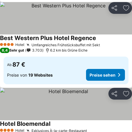
Teilen
Zu
Best Western Plus Hotel Regence
Hotel
Umfangreiches Frühstücksbuffet mit Sekt
4 Sterne
8,4
Sehr gut
3.703
6.2 km bis Grüne Eiche
87 €
Ab
Preise von
19 Websites
Preise sehen
Teilen
Zu
Hotel Bloemendal
Hotel
Exklusives À-la-carte-Restaurant