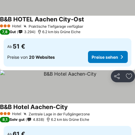
B&B HOTEL Aachen City-Ost
Hotel
Praktische Tiefgarage verfügbar
3 Sterne
7,8
Gut
3.294
6.2 km bis Grüne Eiche
51 €
Ab
Preise von
20 Websites
Preise sehen
Teilen
Zu
B&B Hotel Aachen-City
Hotel
Zentrale Lage in der Fußgängerzone
3 Sterne
8,1
Sehr gut
4.838
6.2 km bis Grüne Eiche
61 €
Ab