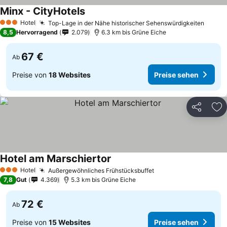
Minx - CityHotels
Hotel
Top-Lage in der Nähe historischer Sehenswürdigkeiten
3 Sterne
8,5
Hervorragend
2.079
6.3 km bis Grüne Eiche
67 €
Ab
Preise von
18 Websites
Preise sehen
Teilen
Zu
Hotel am Marschiertor
Hotel
Außergewöhnliches Frühstücksbuffet
3 Sterne
7,8
Gut
4.369
5.3 km bis Grüne Eiche
72 €
Ab
Preise von
15 Websites
Preise sehen