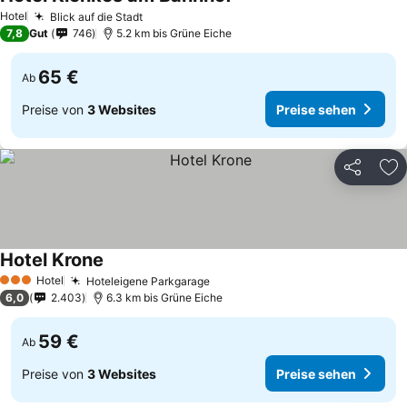
Hotel
Blick auf die Stadt
7,8
Gut
746
5.2 km bis Grüne Eiche
65 €
Ab
Preise von
3 Websites
Preise sehen
Teilen
Zu
Hotel Krone
Hotel
Hoteleigene Parkgarage
3 Sterne
6,0
2.403
6.3 km bis Grüne Eiche
59 €
Ab
Preise von
3 Websites
Preise sehen