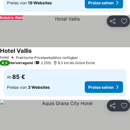
Preise von
19 Websites
Preise sehen
Beliebte Wahl
Teilen
Zu
Hotel Vallis
Hotel
Praktische Privatparkplätze verfügbar
8,5
Hervorragend
2.255
8.3 km bis Grüne Eiche
85 €
Ab
Preise von
3 Websites
Preise sehen
Teilen
Zu