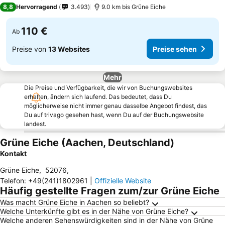
4 Sterne
8,8
Hervorragend
3.493
9.0 km bis Grüne Eiche
110 €
Ab
Preise von
13 Websites
Preise sehen
Mehr
Die Preise und Verfügbarkeit, die wir von Buchungswebsites
erhalten, ändern sich laufend. Das bedeutet, dass Du
möglicherweise nicht immer genau dasselbe Angebot findest, das
Du auf trivago gesehen hast, wenn Du auf der Buchungswebsite
landest.
Grüne Eiche (Aachen, Deutschland)
Kontakt
Grüne Eiche
,
52076
,
Telefon
:
+49(241)1802961
|
Offizielle Website
Häufig gestellte Fragen zum/zur Grüne Eiche
Was macht Grüne Eiche in Aachen so beliebt?
Welche Unterkünfte gibt es in der Nähe von Grüne Eiche?
Welche anderen Sehenswürdigkeiten sind in der Nähe von Grüne