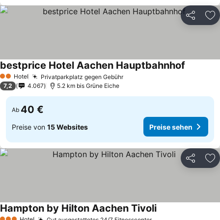
Teilen
Zu
bestprice Hotel Aachen Hauptbahnhof
Hotel
Privatparkplatz gegen Gebühr
2 Sterne
7,2
4.067
5.2 km bis Grüne Eiche
40 €
Ab
Preise von
15 Websites
Preise sehen
Teilen
Zu
Hampton by Hilton Aachen Tivoli
Hotel
Gut ausgestattetes 24/7 Fitnesscenter