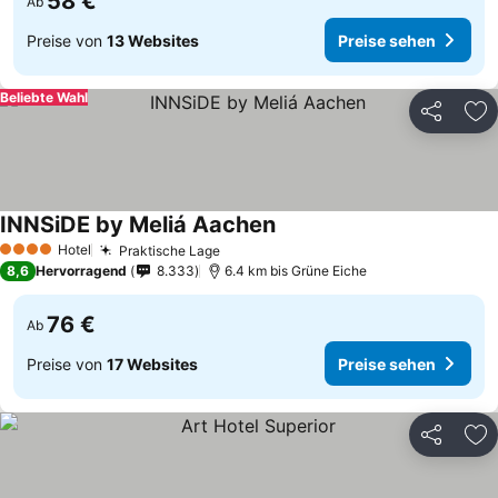
58 €
Ab
Preise von
13 Websites
Preise sehen
Beliebte Wahl
Teilen
Zu
INNSiDE by Meliá Aachen
Hotel
Praktische Lage
4 Sterne
8,6
Hervorragend
8.333
6.4 km bis Grüne Eiche
76 €
Ab
Preise von
17 Websites
Preise sehen
Teilen
Zu