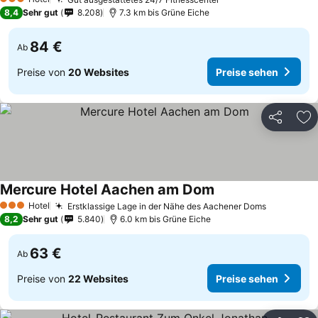
3 Sterne
8,4
Sehr gut
8.208
7.3 km bis Grüne Eiche
84 €
Ab
Preise von
20 Websites
Preise sehen
Teilen
Zu
Mercure Hotel Aachen am Dom
Hotel
Erstklassige Lage in der Nähe des Aachener Doms
3 Sterne
8,2
Sehr gut
5.840
6.0 km bis Grüne Eiche
63 €
Ab
Preise von
22 Websites
Preise sehen