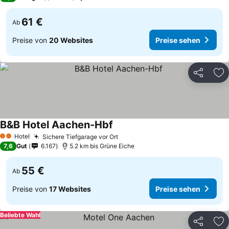
61 €
Ab
Preise von
20 Websites
Preise sehen
Teilen
Zu
B&B Hotel Aachen-Hbf
Hotel
Sichere Tiefgarage vor Ort
2 Sterne
7,6
Gut
6.167
5.2 km bis Grüne Eiche
55 €
Ab
Preise von
17 Websites
Preise sehen
Beliebte Wahl
Teilen
Zu