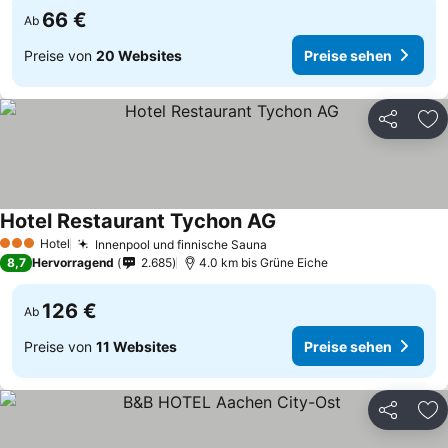
66 €
Ab
Preise von
20 Websites
Preise sehen
Teilen
Zu
Hotel Restaurant Tychon AG
Hotel
Innenpool und finnische Sauna
3 Sterne
8,7
Hervorragend
2.685
4.0 km bis Grüne Eiche
126 €
Ab
Preise von
11 Websites
Preise sehen
Teilen
Zu