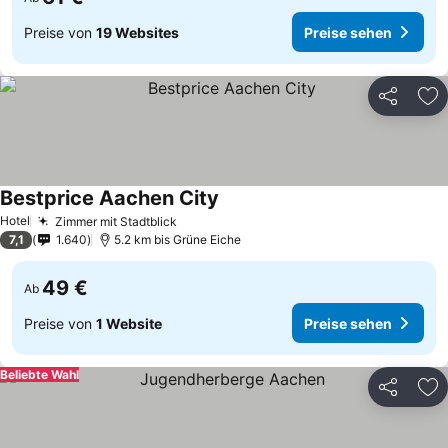
Preise von
19 Websites
Preise sehen
Teilen
Zu
Bestprice Aachen City
Hotel
Zimmer mit Stadtblick
7,1
1.640
5.2 km bis Grüne Eiche
49 €
Ab
Preise von
1 Website
Preise sehen
Beliebte Wahl
Teilen
Zu