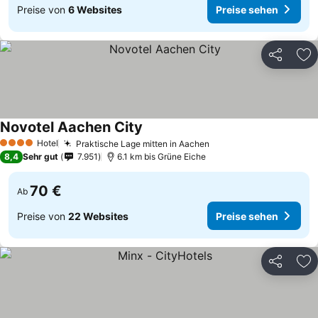
Preise von
6 Websites
Preise sehen
Teilen
Zu
Novotel Aachen City
Hotel
Praktische Lage mitten in Aachen
4 Sterne
8,4
Sehr gut
7.951
6.1 km bis Grüne Eiche
70 €
Ab
Preise von
22 Websites
Preise sehen
Teilen
Zu