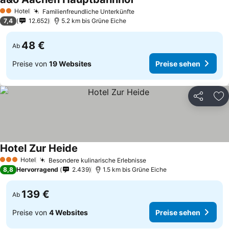
Hotel
Familienfreundliche Unterkünfte
2 Sterne
7,4
12.652
5.2 km bis Grüne Eiche
48 €
Ab
Preise von
19 Websites
Preise sehen
Teilen
Zu
Hotel Zur Heide
Hotel
Besondere kulinarische Erlebnisse
3 Sterne
8,8
Hervorragend
2.439
1.5 km bis Grüne Eiche
139 €
Ab
Preise von
4 Websites
Preise sehen