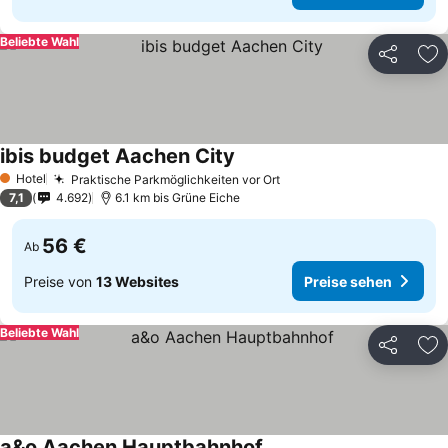
Beliebte Wahl
Teilen
Zu
ibis budget Aachen City
Hotel
Praktische Parkmöglichkeiten vor Ort
1 Sterne
7,1
4.692
6.1 km bis Grüne Eiche
56 €
Ab
Preise von
13 Websites
Preise sehen
Beliebte Wahl
Teilen
Zu
a&o Aachen Hauptbahnhof