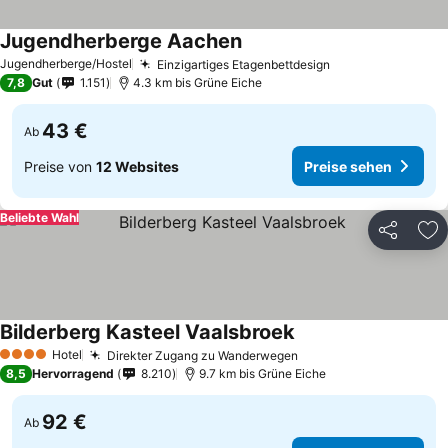
Jugendherberge Aachen
Jugendherberge/Hostel
Einzigartiges Etagenbettdesign
7,8
Gut
1.151
4.3 km bis Grüne Eiche
43 €
Ab
Preise von
12 Websites
Preise sehen
Beliebte Wahl
Teilen
Zu
Bilderberg Kasteel Vaalsbroek
Hotel
Direkter Zugang zu Wanderwegen
4 Sterne
8,5
Hervorragend
8.210
9.7 km bis Grüne Eiche
92 €
Ab