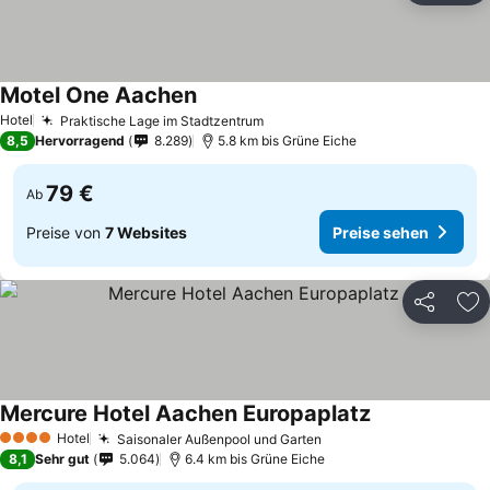
Motel One Aachen
Hotel
Praktische Lage im Stadtzentrum
8,5
Hervorragend
8.289
5.8 km bis Grüne Eiche
79 €
Ab
Preise von
7 Websites
Preise sehen
Teilen
Zu
Mercure Hotel Aachen Europaplatz
Hotel
Saisonaler Außenpool und Garten
4 Sterne
8,1
Sehr gut
5.064
6.4 km bis Grüne Eiche