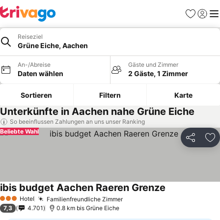
Favoriten
Einlog
Me
Reiseziel
Grüne Eiche, Aachen
An-/Abreise
Gäste und Zimmer
Daten wählen
2 Gäste, 1 Zimmer
Sortieren
Filtern
Karte
Unterkünfte in Aachen nahe Grüne Eiche
So beeinflussen Zahlungen an uns unser Ranking
Beliebte Wahl
Teilen
Zu
ibis budget Aachen Raeren Grenze
Hotel
Familienfreundliche Zimmer
3 Sterne
7,3
4.701
0.8 km bis Grüne Eiche