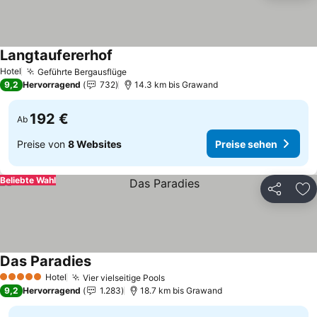
Langtaufererhof
Hotel
Geführte Bergausflüge
9,2
Hervorragend
732
14.3 km bis Grawand
192 €
Ab
Preise von
8 Websites
Preise sehen
Beliebte Wahl
Teilen
Zu
Das Paradies
Hotel
Vier vielseitige Pools
5 Sterne
9,2
Hervorragend
1.283
18.7 km bis Grawand