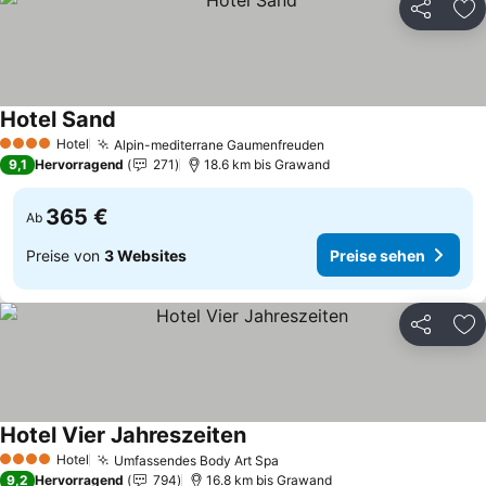
Teilen
Zu
Hotel Sand
Hotel
Alpin-mediterrane Gaumenfreuden
4 Sterne
9,1
Hervorragend
271
18.6 km bis Grawand
365 €
Ab
Preise von
3 Websites
Preise sehen
Teilen
Zu
Hotel Vier Jahreszeiten
Hotel
Umfassendes Body Art Spa
4 Sterne
9,2
Hervorragend
794
16.8 km bis Grawand