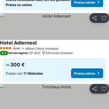
Preise sehen
Preise zu sehen
Teilen
Zu
Hotel Adlernest
Hotel
Million Colour Innenpool
4 Sterne
9,2
Hervorragend
612
6.8 km bis Grawand
300 €
Ab
Preise von
11 Websites
Preise sehen
Teilen
Zu