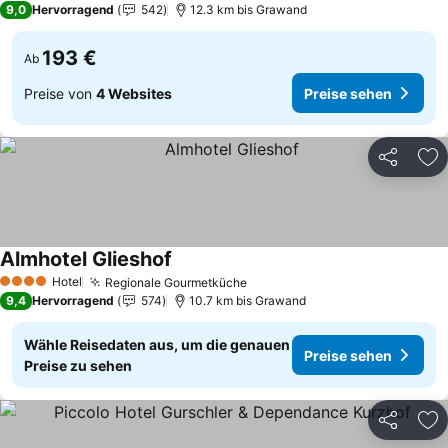
9,0
Hervorragend
542
12.3 km bis Grawand
193 €
Ab
Preise von
4 Websites
Preise sehen
Teilen
Zu
Almhotel Glieshof
Hotel
Regionale Gourmetküche
4 Sterne
9,4
Hervorragend
574
10.7 km bis Grawand
Wähle Reisedaten aus, um die genauen
Preise sehen
Preise zu sehen
Teilen
Zu