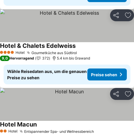
Teilen
Zu
Hotel & Chalets Edelweiss
Hotel
Gourmetküche aus Südtirol
4 Sterne
9,0
Hervorragend
372
5.4 km bis Grawand
Wähle Reisedaten aus, um die genauen
Preise sehen
Preise zu sehen
Teilen
Zu
Hotel Macun
Hotel
Entspannender Spa- und Wellnessbereich
2 Sterne