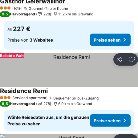
Gasthof Geierwallihof
Hotel
Gourmet-Tiroler Küche
3 Sterne
9,5
Hervorragend
228
11.2 km bis Grawand
227 €
Ab
Preise von
3 Websites
Preise sehen
Beliebte Wahl
Teilen
Zu
Residence Remi
Serviced apartment
Bequemer Skibus-Zugang
3 Sterne
9,5
Hervorragend
278
6.9 km bis Grawand
Wähle Reisedaten aus, um die genauen
Preise sehen
Preise zu sehen