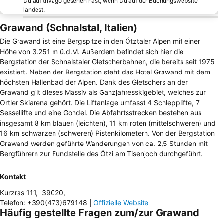
Du auf trivago gesehen hast, wenn Du auf der Buchungswebsite
landest.
Grawand (Schnalstal, Italien)
Die Grawand ist eine Bergspitze in den Ötztaler Alpen mit einer
Höhe von 3.251 m ü.d.M. Außerdem befindet sich hier die
Bergstation der Schnalstaler Gletscherbahnen, die bereits seit 1975
existiert. Neben der Bergstation steht das Hotel Grawand mit dem
höchsten Hallenbad der Alpen. Dank des Gletschers an der
Grawand gilt dieses Massiv als Ganzjahresskigebiet, welches zur
Ortler Skiarena gehört. Die Liftanlage umfasst 4 Schlepplifte, 7
Sessellifte und eine Gondel. Die Abfahrtsstrecken bestehen aus
insgesamt 8 km blauen (leichten), 11 km roten (mittelschweren) und
16 km schwarzen (schweren) Pistenkilometern. Von der Bergstation
Grawand werden geführte Wanderungen von ca. 2,5 Stunden mit
Bergführern zur Fundstelle des Ötzi am Tisenjoch durchgeführt.
Kontakt
Kurzras 111
,
39020
,
Telefon
:
+390(473)679148
|
Offizielle Website
Häufig gestellte Fragen zum/zur Grawand