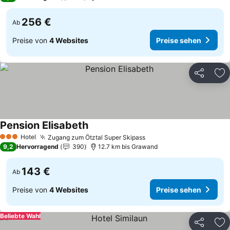
256 €
Ab
Preise von
4 Websites
Preise sehen
Teilen
Zu
Pension Elisabeth
Hotel
Zugang zum Ötztal Super Skipass
3 Sterne
9,2
Hervorragend
390
12.7 km bis Grawand
143 €
Ab
Preise von
4 Websites
Preise sehen
Beliebte Wahl
Teilen
Zu