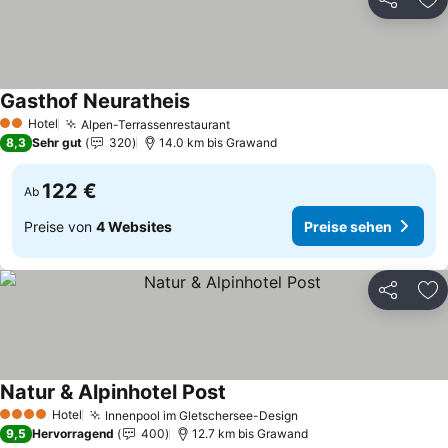
Teilen
Zu
Gasthof Neuratheis
Hotel
Alpen-Terrassenrestaurant
2 Sterne
8,3
Sehr gut
320
14.0 km bis Grawand
122 €
Ab
Preise von
4 Websites
Preise sehen
Teilen
Zu
Natur & Alpinhotel Post
Hotel
Innenpool im Gletschersee-Design
4 Sterne
9,5
Hervorragend
400
12.7 km bis Grawand