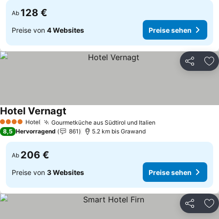
128 €
Ab
Preise von
4 Websites
Preise sehen
Teilen
Zu
Hotel Vernagt
Hotel
Gourmetküche aus Südtirol und Italien
4 Sterne
8,5
Hervorragend
861
5.2 km bis Grawand
206 €
Ab
Preise von
3 Websites
Preise sehen
Teilen
Zu