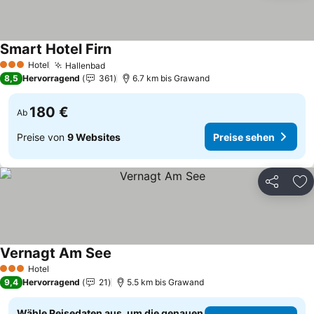
Smart Hotel Firn
Hotel
Hallenbad
3 Sterne
8,5
Hervorragend
361
6.7 km bis Grawand
180 €
Ab
Preise von
9 Websites
Preise sehen
Teilen
Zu
Vernagt Am See
Hotel
3 Sterne
9,4
Hervorragend
21
5.5 km bis Grawand
Wähle Reisedaten aus, um die genauen