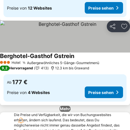
Preise von
12 Websites
Preise sehen
Teilen
Zu
Berghotel-Gasthof Gstrein
Hotel
Außergewöhnliches 5-Gänge-Gourmetmenü
3 Sterne
9,2
Hervorragend
413
12.3 km bis Grawand
177 €
Ab
Preise von
4 Websites
Preise sehen
Mehr
Die Preise und Verfügbarkeit, die wir von Buchungswebsites
erhalten, ändern sich laufend. Das bedeutet, dass Du
möglicherweise nicht immer genau dasselbe Angebot findest, das