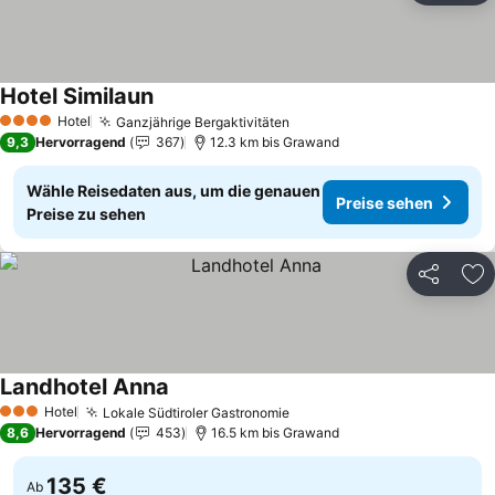
Hotel Similaun
Hotel
Ganzjährige Bergaktivitäten
4 Sterne
9,3
Hervorragend
367
12.3 km bis Grawand
Wähle Reisedaten aus, um die genauen
Preise sehen
Preise zu sehen
Teilen
Zu
Landhotel Anna
Hotel
Lokale Südtiroler Gastronomie
3 Sterne
8,6
Hervorragend
453
16.5 km bis Grawand
135 €
Ab