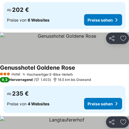
202 €
Ab
Preise von
6 Websites
Preise sehen
Teilen
Zu
Genusshotel Goldene Rose
Hotel
Hochwertiger E-Bike-Verleih
3 Sterne
9,3
Hervorragend
1.403
16.5 km bis Grawand
235 €
Ab
Preise von
4 Websites
Preise sehen
Teilen
Zu