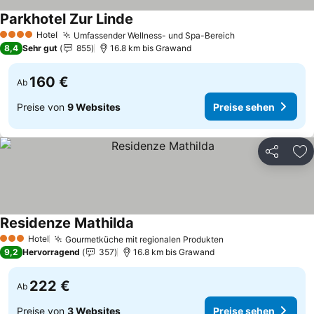
Parkhotel Zur Linde
Hotel
Umfassender Wellness- und Spa-Bereich
4 Sterne
8,4
Sehr gut
855
16.8 km bis Grawand
160 €
Ab
Preise von
9 Websites
Preise sehen
Teilen
Zu
Residenze Mathilda
Hotel
Gourmetküche mit regionalen Produkten
3 Sterne
9,2
Hervorragend
357
16.8 km bis Grawand
222 €
Ab
Preise von
3 Websites
Preise sehen