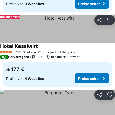
Preise von
9 Websites
Preise sehen
Beliebte Wahl
Teilen
Zu
Hotel Kesslwirt
Hotel
Alpiner Rückzugsort mit Bergblick
4 Sterne
9,1
Hervorragend
1.051
18.6 km bis Grawand
177 €
Ab
Preise von
4 Websites
Preise sehen
Teilen
Zu