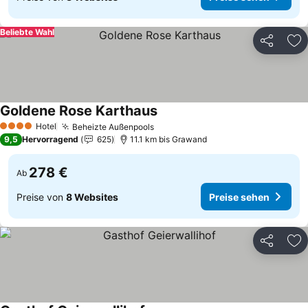
Beliebte Wahl
Teilen
Zu
Goldene Rose Karthaus
Hotel
Beheizte Außenpools
4 Sterne
9,5
Hervorragend
625
11.1 km bis Grawand
278 €
Ab
Preise von
8 Websites
Preise sehen
Teilen
Zu