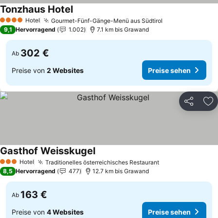
Tonzhaus Hotel
Hotel
Gourmet-Fünf-Gänge-Menü aus Südtirol
4 Sterne
9,1
Hervorragend
1.002
7.1 km bis Grawand
302 €
Ab
Preise von
2 Websites
Preise sehen
Teilen
Zu
Gasthof Weisskugel
Hotel
Traditionelles österreichisches Restaurant
3 Sterne
8,5
Hervorragend
477
12.7 km bis Grawand
163 €
Ab
Preise von
4 Websites
Preise sehen