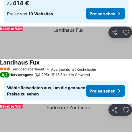
414 €
Ab
Preise von
10 Websites
Preise sehen
Beliebte Wahl
Teilen
Zu
Landhaus Fux
Serviced apartment
Apartments mit Kochnische
3 Sterne
9,2
Hervorragend
295
16.7 km bis Grawand
Wähle Reisedaten aus, um die genauen
Preise sehen
Preise zu sehen
Beliebte Wahl
Teilen
Zu