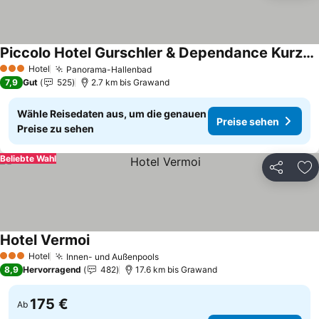
Piccolo Hotel Gurschler & Dependance Kurzhof
Hotel
Panorama-Hallenbad
3 Sterne
7,9
Gut
525
2.7 km bis Grawand
Wähle Reisedaten aus, um die genauen
Preise sehen
Preise zu sehen
Beliebte Wahl
Teilen
Zu
Hotel Vermoi
Hotel
Innen- und Außenpools
3 Sterne
8,9
Hervorragend
482
17.6 km bis Grawand
175 €
Ab