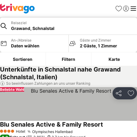
Favoriten
Einlog
Me
Reiseziel
Grawand, Schnalstal
An-/Abreise
Gäste und Zimmer
Daten wählen
2 Gäste, 1 Zimmer
Sortieren
Filtern
Karte
Unterkünfte in Schnalstal nahe Grawand
(Schnalstal, Italien)
So beeinflussen Zahlungen an uns unser Ranking
Beliebte Wahl
Teilen
Zu
Blu Senales Active & Family Resort
Hotel
Olympisches Hallenbad
4 Sterne