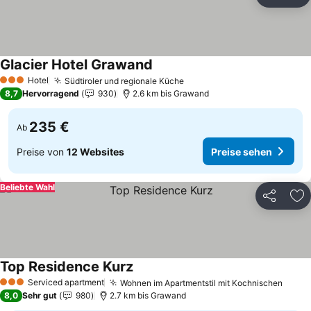
Teilen
Zu
Glacier Hotel Grawand
Hotel
Südtiroler und regionale Küche
3 Sterne
8,7
Hervorragend
930
2.6 km bis Grawand
235 €
Ab
Preise von
12 Websites
Preise sehen
Beliebte Wahl
Teilen
Zu
Top Residence Kurz
Serviced apartment
Wohnen im Apartmentstil mit Kochnischen
3 Sterne
8,0
Sehr gut
980
2.7 km bis Grawand