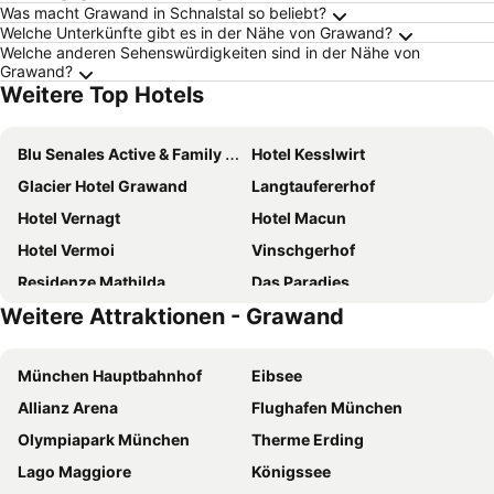
Was macht Grawand in Schnalstal so beliebt?
Welche Unterkünfte gibt es in der Nähe von Grawand?
Welche anderen Sehenswürdigkeiten sind in der Nähe von
Grawand?
Weitere Top Hotels
Blu Senales Active & Family Resort
Hotel Kesslwirt
Glacier Hotel Grawand
Langtaufererhof
Hotel Vernagt
Hotel Macun
Hotel Vermoi
Vinschgerhof
Residenze Mathilda
Das Paradies
Weitere Attraktionen - Grawand
Parkhotel Zur Linde
Hotel Gurglhof
Hotel Adlernest
Gasthof Weisskugel
München Hauptbahnhof
Eibsee
Hotel Sand
Gasthof Gemse
Allianz Arena
Flughafen München
Vernagt Am See
Genusshotel Goldene Rose
Olympiapark München
Therme Erding
Gasthof zur Sonne
Boutique Hotel Amaril
Lago Maggiore
Königssee
Gasthof Weisskugel
Self Service Hotel Schnalser Hof