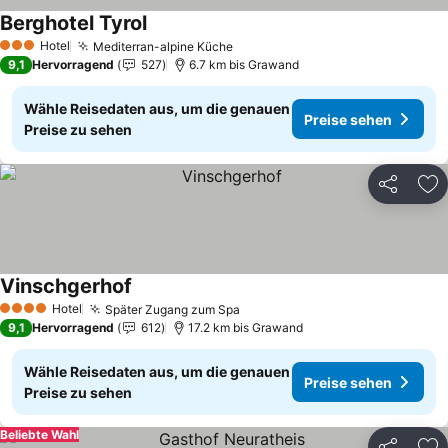
Berghotel Tyrol
Hotel
Mediterran-alpine Küche
3 Sterne
9,1
Hervorragend
527
6.7 km bis Grawand
Wähle Reisedaten aus, um die genauen
Preise sehen
Preise zu sehen
Teilen
Zu
Vinschgerhof
Hotel
Später Zugang zum Spa
4 Sterne
9,1
Hervorragend
612
17.2 km bis Grawand
Wähle Reisedaten aus, um die genauen
Preise sehen
Preise zu sehen
Beliebte Wahl