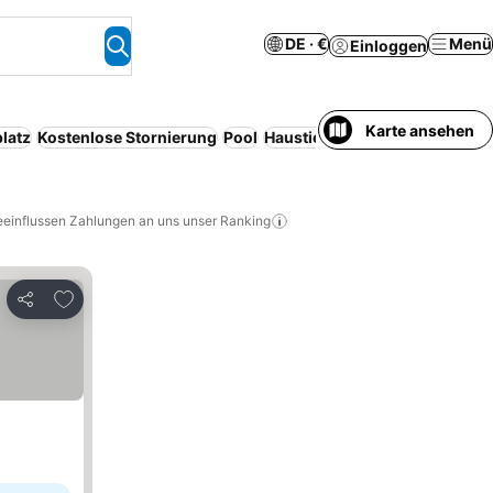
DE · €
Menü
Einloggen
Karte ansehen
latz
Kostenlose Stornierung
Pool
Haustiere erlaubt
Halbpensio
eeinflussen Zahlungen an uns unser Ranking
Zu Favoriten hinzufügen
Teilen