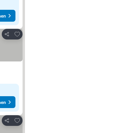
hen
Zu Favoriten hinzufügen
Teilen
hen
Zu Favoriten hinzufügen
Teilen