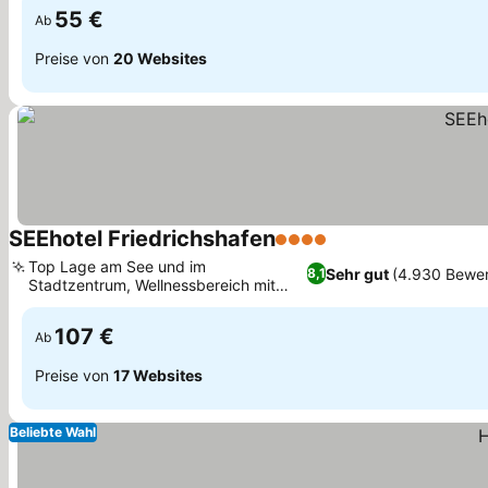
55 €
Ab
Preise von
20 Websites
SEEhotel Friedrichshafen
4 Sterne
Top Lage am See und im
Sehr gut
(4.930 Bewe
8,1
Stadtzentrum, Wellnessbereich mit
Sauna und Dampfbad
107 €
Ab
Preise von
17 Websites
Beliebte Wahl