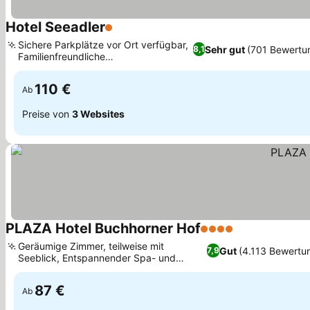
Hotel Seeadler
1 Sterne
Sichere Parkplätze vor Ort verfügbar,
Sehr gut
(701 Bewertu
8,1
Familienfreundliche
Unterkunftsoptionen
110 €
Ab
Preise von
3 Websites
PLAZA Hotel Buchhorner Hof
4 Sterne
Geräumige Zimmer, teilweise mit
Gut
(4.113 Bewertu
7,9
Seeblick, Entspannender Spa- und
Wellnessbereich
87 €
Ab