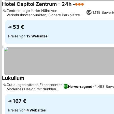
Hotel Capitol Zentrum - 24h -
3 Sterne
Zentrale Lage in der Nähe von
(1.119 Bewer
7,4
Verkehrsknotenpunkten, Sichere Parkplätze
und E-Bike-Ladestation
53 €
Ab
Preise von
12 Websites
Lukullum
Gut ausgestattetes Fitnesscenter,
Hervorragend
(4.493 Bewe
9,1
Modernes Design mit dunklen
Akzenten
167 €
Ab
Preise von
4 Websites