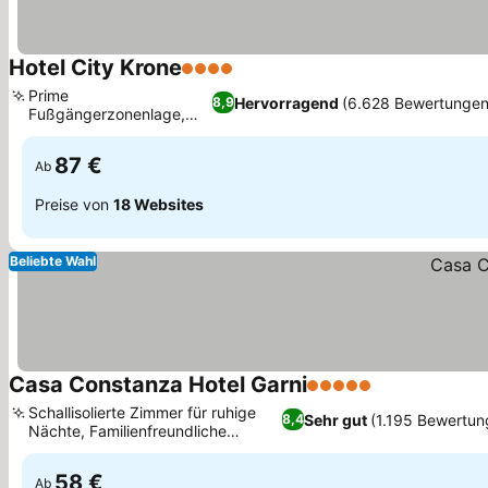
Hotel City Krone
4 Sterne
Prime
Hervorragend
(6.628 Bewertungen
8,9
Fußgängerzonenlage,
Einladende Lobbybar
87 €
Ab
Preise von
18 Websites
Beliebte Wahl
Casa Constanza Hotel Garni
5 Sterne
Schallisolierte Zimmer für ruhige
Sehr gut
(1.195 Bewertun
8,4
Nächte, Familienfreundliche
Unterkunft
58 €
Ab