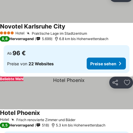
Novotel Karlsruhe City
Preise sehen
Hotel
Praktische Lage im Stadtzentrum
Preise sehen
4 Sterne
8,8
Hervorragend
5.699
6.8 km bis Hohenwettersbach
96 €
Ab
Preise von
22 Websites
Preise sehen
Beliebte Wahl
Teilen
Zu
Hotel Phoenix
Preise sehen
Hotel
Frisch renovierte Zimmer und Bäder
Preise sehen
8,5
Hervorragend
518
5.3 km bis Hohenwettersbach