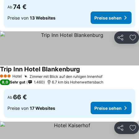
74 €
Ab
Preise von
13 Websites
Preise sehen
Teilen
Zu
Trip Inn Hotel Blankenburg
Preise sehen
Hotel
Zimmer mit Blick auf den ruhigen Innenhof
Preise sehen
3 Sterne
8,0
Sehr gut
1.460
6.7 km bis Hohenwettersbach
66 €
Ab
Preise von
17 Websites
Preise sehen
Teilen
Zu