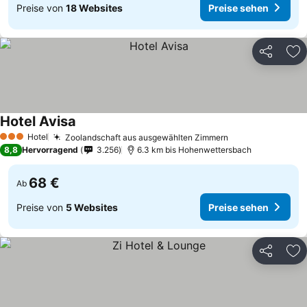
Preise von
18 Websites
Preise sehen
Teilen
Zu
Hotel Avisa
Preise sehen
Hotel
Zoolandschaft aus ausgewählten Zimmern
Preise sehen
3 Sterne
8,8
Hervorragend
3.256
6.3 km bis Hohenwettersbach
68 €
Ab
Preise von
5 Websites
Preise sehen
Teilen
Zu