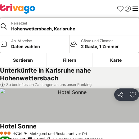
Favoriten
Einlog
Me
Reiseziel
Hohenwettersbach, Karlsruhe
An-/Abreise
Gäste und Zimmer
Daten wählen
2 Gäste, 1 Zimmer
Sortieren
Filtern
Karte
Unterkünfte in Karlsruhe nahe
Hohenwettersbach
So beeinflussen Zahlungen an uns unser Ranking
Teilen
Zu
Hotel Sonne
Preise sehen
Hotel
Metzgerei und Restaurant vor Ort
Preise sehen
3 Sterne