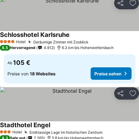
Teilen
Zu
Schlosshotel Karlsruhe
Preise sehen
Hotel
Geräumige Zimmer mit Zooblick
Preise sehen
4 Sterne
8,5
Hervorragend
4.912
6.3 km bis Hohenwettersbach
105 €
Ab
Preise von
18 Websites
Preise sehen
Teilen
Zu
Stadthotel Engel
Preise sehen
Hotel
Erstklassige Lage im historischen Zentrum
Preise sehen
3 Sterne
8,3
Sehr gut
2.265
5.8 km bis Hohenwettersbach