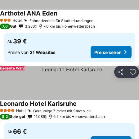
Arthotel ANA Eden
Preise sehen
Hotel
Fahrradverleih für Stadterkundungen
Preise sehen
3 Sterne
7,6
Gut
3.283
7.0 km bis Hohenwettersbach
39 €
Ab
Preise von
21 Websites
Preise sehen
Beliebte Wahl
Teilen
Zu
Leonardo Hotel Karlsruhe
Preise sehen
Hotel
Geräumige Zimmer mit Stadtblick
Preise sehen
4 Sterne
8,2
Sehr gut
11.089
6.5 km bis Hohenwettersbach
66 €
Ab