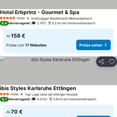
Hotel Erbprinz - Gourmet & Spa
Preise sehen
Hotel
Großzügiger Mediterrané Wellnessbereich
Preise sehen
5 Sterne
8,6
Hervorragend
2.767
6.2 km bis Hohenwettersbach
158 €
Ab
Preise von
17 Websites
Preise sehen
Teilen
Zu
ibis Styles Karlsruhe Ettlingen
Preise sehen
Hotel
Top-Lage nahe der Ettlinger Altstadt
Preise sehen
3 Sterne
8,7
Hervorragend
4.043
5.8 km bis Hohenwettersbach
70 €
Ab