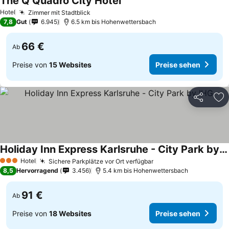
The Q Quadro City Hotel
Preise sehen
Hotel
Zimmer mit Stadtblick
Preise sehen
7,8
Gut
6.945
6.5 km bis Hohenwettersbach
66 €
Ab
Preise von
15 Websites
Preise sehen
Teilen
Zu
Holiday Inn Express Karlsruhe - City Park by IHG
Preise sehen
Hotel
Sichere Parkplätze vor Ort verfügbar
Preise sehen
3 Sterne
8,5
Hervorragend
3.456
5.4 km bis Hohenwettersbach
91 €
Ab
Preise von
18 Websites
Preise sehen