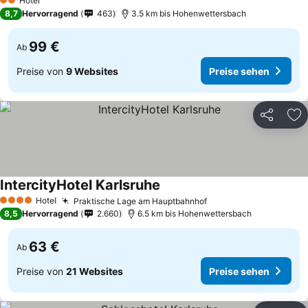
Hotel
2 Sterne
8,7
Hervorragend
463
3.5 km bis Hohenwettersbach
99 €
Ab
Preise von
9 Websites
Preise sehen
Teilen
Zu
IntercityHotel Karlsruhe
Preise sehen
Hotel
Praktische Lage am Hauptbahnhof
Preise sehen
4 Sterne
8,5
Hervorragend
2.660
6.5 km bis Hohenwettersbach
63 €
Ab
Preise von
21 Websites
Preise sehen