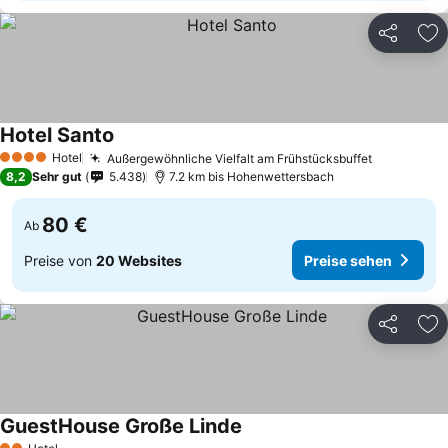
Teilen
Zu
Hotel Santo
Preise sehen
Hotel
Außergewöhnliche Vielfalt am Frühstücksbuffet
Preise se
4 Sterne
8,2
Sehr gut
5.438
7.2 km bis Hohenwettersbach
80 €
Ab
Preise von
20 Websites
Preise sehen
Teilen
Zu
GuestHouse Große Linde
Preise sehen