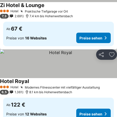
Zi Hotel & Lounge
Preise sehen
Hotel
Praktische Tiefgarage vor Ort
Preise sehen
3 Sterne
7,3
2.691
7.4 km bis Hohenwettersbach
67 €
Ab
Preise von
16 Websites
Preise sehen
Teilen
Zu
Hotel Royal
Preise sehen
Hotel
Modernes Fitnesscenter mit vielfältiger Ausstattung
Preise s
3 Sterne
6,5
1.361
8.1 km bis Hohenwettersbach
122 €
Ab
Preise von
12 Websites
Preise sehen