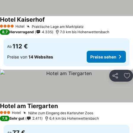
Hotel Kaiserhof
Preise sehen
Hotel
Praktische Lage am Marktplatz
Preise sehen
4 Sterne
8,7
Hervorragend
4.335
7.0 km bis Hohenwettersbach
112 €
Ab
Preise von
14 Websites
Preise sehen
Teilen
Zu
Hotel am Tiergarten
Preise sehen
Hotel
Nähe zum Eingang des Karlsruher Zoos
Preise sehen
3 Sterne
7,9
Sehr gut
2.411
6.4 km bis Hohenwettersbach
77 €
Ab