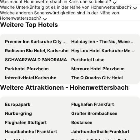
Was macht Hohenwettersbach in Karlsruhe so beliebt?
Welche Unterkünfte gibt es in der Nähe von Hohenwettersbach?
Welche anderen Sehenswürdigkeiten sind in der Nähe von
Hohenwettersbach?
Weitere Top Hotels
Premier Inn Karlsruhe City Am Wasserturm
Holiday Inn - The Niu, Wave Karlsruhe Oststadt By Ihg
Radisson Blu Hotel, Karlsruhe
Hey Lou Hotel Karlsruhe Messe
SCHWARZWALD PANORAMA
Parkhotel Luise
Parkhotel Pforzheim
Mercure Hotel Pforzheim
IntercityHotel Karlsruhe
The Q Quadro City Hotel
Weitere Attraktionen - Hohenwettersbach
acora Karlsruhe Zentrum Living the City
Hotel Erbprinz - Gourmet & Spa
ibis Karlsruhe Hauptbahnhof
Hotel Santo
Europapark
Flughafen Frankfurt
Leonardo Hotel Karlsruhe
Schlosshotel Karlsruhe
Nürburgring
Großer Brombachsee
Hotel Watthalden
Motel One Karlsruhe
Flughafen Stuttgart
Bostalsee
Moxy Karlsruhe
Novotel Karlsruhe City
Hauptbahnhof Frankfurt
Jahrhunderthalle Frankfurt
Hotel Harzer am Kurpark
Hotel Ruf