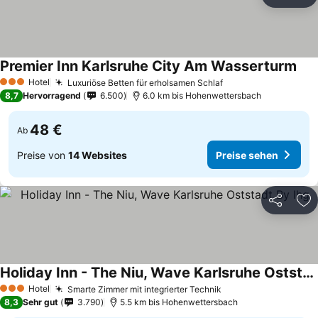
Teilen
Zu
Premier Inn Karlsruhe City Am Wasserturm
Pre
Hotel
Luxuriöse Betten für erholsamen Schlaf
Preise sehen
3 Sterne
8,7
Hervorragend
6.500
6.0 km bis Hohenwettersbach
48 €
Ab
Preise von
14 Websites
Preise sehen
Teilen
Zu
Holiday Inn - The Niu, Wave Karlsruhe Oststadt By Ihg
Preise sehen
Hotel
Smarte Zimmer mit integrierter Technik
Preise sehen
3 Sterne
8,3
Sehr gut
3.790
5.5 km bis Hohenwettersbach