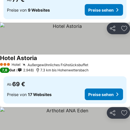
Preise von
9 Websites
Preise sehen
Teilen
Zu
Hotel Astoria
Preise sehen
Hotel
Außergewöhnliches Frühstücksbuffet
Preise sehen
3 Sterne
7,8
Gut
2.948
7.3 km bis Hohenwettersbach
69 €
Ab
Preise von
17 Websites
Preise sehen
Teilen
Zu