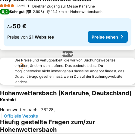
Preise sehen
Hotel
Direkter Zugang zur Messe Karlsruhe
Preise sehen
4 Sterne
8,2
Sehr gut
2.903
11.4 km bis Hohenwettersbach
50 €
Ab
Preise von
21 Websites
Preise sehen
Mehr
Die Preise und Verfügbarkeit, die wir von Buchungswebsites
erhalten, ändern sich laufend. Das bedeutet, dass Du
möglicherweise nicht immer genau dasselbe Angebot findest, das
Du auf trivago gesehen hast, wenn Du auf der Buchungswebsite
landest.
Hohenwettersbach (Karlsruhe, Deutschland)
Kontakt
Hohenwettersbach
,
76228
,
|
Offizielle Website
Häufig gestellte Fragen zum/zur
Hohenwettersbach