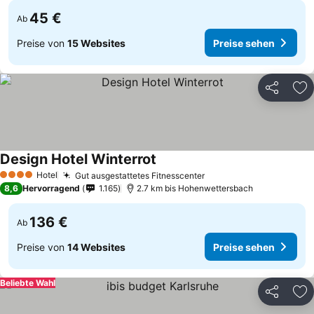
45 €
Ab
Preise von
15 Websites
Preise sehen
Teilen
Zu
Design Hotel Winterrot
Preise sehen
Hotel
Gut ausgestattetes Fitnesscenter
Preise sehen
4 Sterne
8,6
Hervorragend
1.165
2.7 km bis Hohenwettersbach
136 €
Ab
Preise von
14 Websites
Preise sehen
Beliebte Wahl
Teilen
Zu