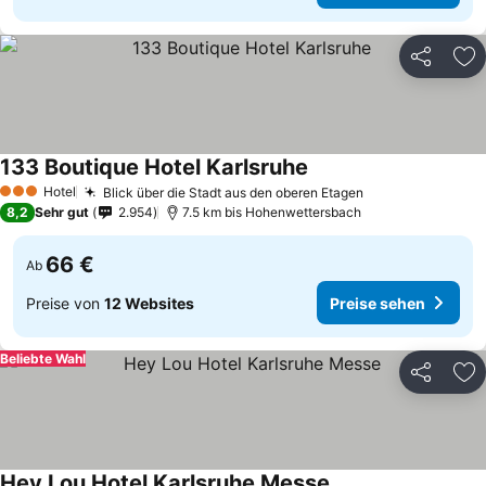
Teilen
Zu
133 Boutique Hotel Karlsruhe
Preise sehen
Hotel
Blick über die Stadt aus den oberen Etagen
Preise sehen
3 Sterne
8,2
Sehr gut
2.954
7.5 km bis Hohenwettersbach
66 €
Ab
Preise von
12 Websites
Preise sehen
Beliebte Wahl
Teilen
Zu
Hey Lou Hotel Karlsruhe Messe