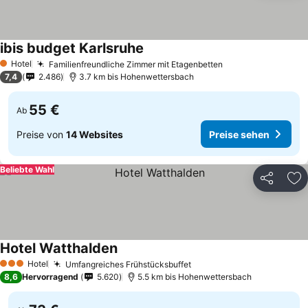
ibis budget Karlsruhe
Preise sehen
Hotel
Familienfreundliche Zimmer mit Etagenbetten
Preise sehen
1 Sterne
7,4
2.486
3.7 km bis Hohenwettersbach
55 €
Ab
Preise von
14 Websites
Preise sehen
Beliebte Wahl
Teilen
Zu
Hotel Watthalden
Preise sehen
Hotel
Umfangreiches Frühstücksbuffet
Preise sehen
3 Sterne
8,6
Hervorragend
5.620
5.5 km bis Hohenwettersbach