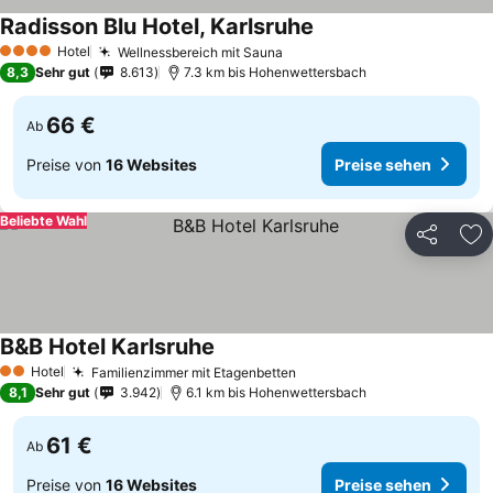
Radisson Blu Hotel, Karlsruhe
Preise sehen
Hotel
Wellnessbereich mit Sauna
Preise sehen
4 Sterne
8,3
Sehr gut
8.613
7.3 km bis Hohenwettersbach
66 €
Ab
Preise von
16 Websites
Preise sehen
Beliebte Wahl
Teilen
Zu
B&B Hotel Karlsruhe
Preise sehen
Hotel
Familienzimmer mit Etagenbetten
Preise sehen
2 Sterne
8,1
Sehr gut
3.942
6.1 km bis Hohenwettersbach
61 €
Ab
Preise von
16 Websites
Preise sehen