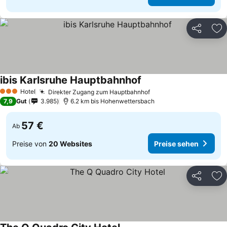
Teilen
Zu
ibis Karlsruhe Hauptbahnhof
Preise sehen
Hotel
Direkter Zugang zum Hauptbahnhof
Preise sehen
3 Sterne
7,9
Gut
3.985
6.2 km bis Hohenwettersbach
57 €
Ab
Preise von
20 Websites
Preise sehen
Teilen
Zu