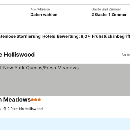
An-/Abreise
Gäste und Zimmer
Daten wählen
2 Gäste, 1 Zimmer
tenlose Stornierung
Hotels
Bewertung: 8,0+
Frühstück inbegrif
e Holliswood
So b
sh Meadows
3 Sterne
Preise sehen
)
2.9 km bis Holliswood