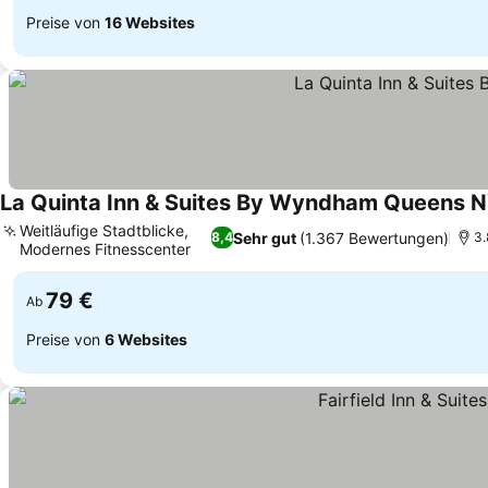
Preise von
16 Websites
La Quinta Inn & Suites By Wyndham Queens N
Weitläufige Stadtblicke,
Sehr gut
(1.367 Bewertungen)
8,4
3.
Modernes Fitnesscenter
Preise sehen
79 €
Ab
Preise von
6 Websites