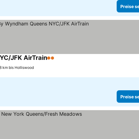
Preise s
YC/JFK AirTrain
2 Sterne
Preise sehen
8 km bis Holliswood
Preise s