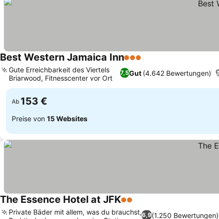
Best Western Jamaica Inn
3 Sterne
Preise sehen
Gute Erreichbarkeit des Viertels
Gut
(4.642 Bewertungen)
7,5
Briarwood, Fitnesscenter vor Ort
Preise sehen
153 €
Ab
Preise von
15 Websites
The Essence Hotel at JFK
2 Sterne
Preise sehen
Private Bäder mit allem, was du brauchst,
(1.250 Bewertungen)
6,9