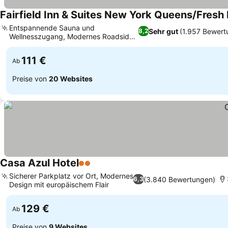
Fairfield Inn & Suites New York Queens/Fres
Entspannende Sauna und
Sehr gut
(1.957 Bewert
8,2
Wellnesszugang, Modernes Roadside-
Preise sehen
Hotel in Queens
111 €
Ab
Preise von
20 Websites
Casa Azul Hotel
2 Sterne
Preise sehen
Sicherer Parkplatz vor Ort, Modernes
(3.840 Bewertungen)
6,3
Design mit europäischem Flair
Preise sehen
129 €
Ab
Preise von
9 Websites