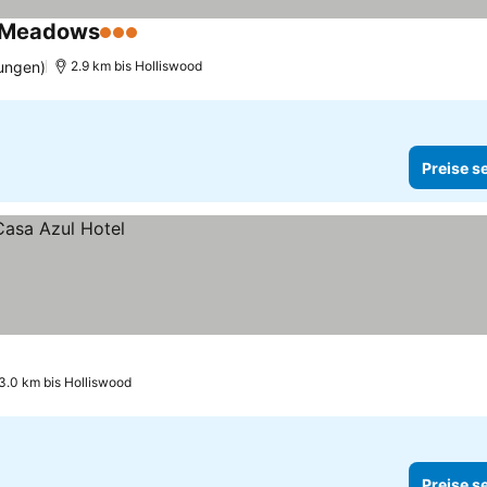
h Meadows
3 Sterne
Preise sehen
ungen)
2.9 km bis Holliswood
Preise s
3.0 km bis Holliswood
Preise s