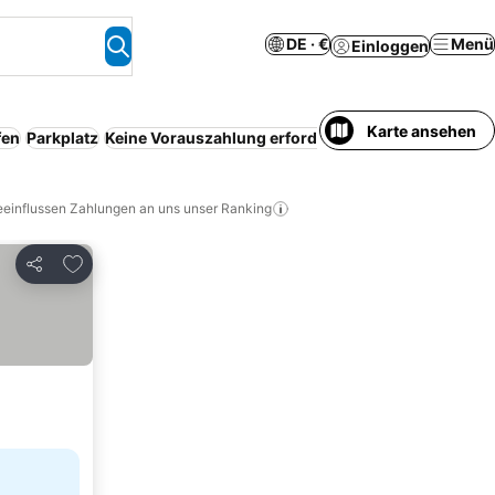
DE · €
Menü
Einloggen
Karte ansehen
fen
Parkplatz
Keine Vorauszahlung erforderlich
Serviced apartm
eeinflussen Zahlungen an uns unser Ranking
Zu Favoriten hinzufügen
Teilen