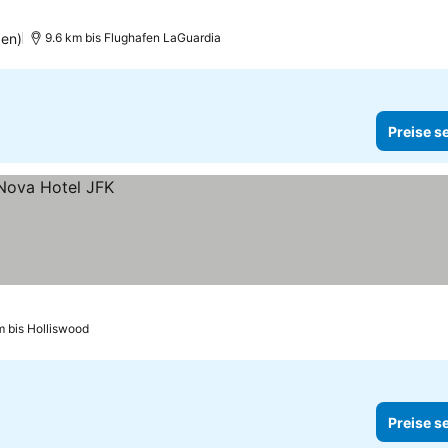
ehen
gen)
9.6 km bis Flughafen LaGuardia
Preise s
m bis Holliswood
Preise s