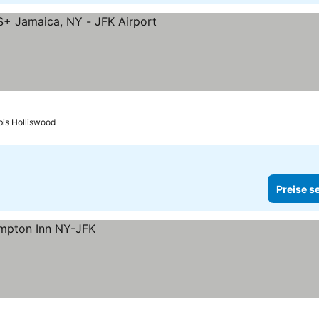
erne
Preise sehen
bis Holliswood
Preise s