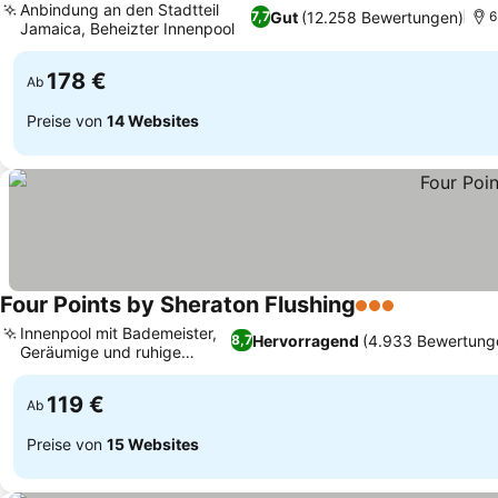
Anbindung an den Stadtteil
Gut
(12.258 Bewertungen)
7,7
6
Jamaica, Beheizter Innenpool
Preise sehen
178 €
Ab
Preise von
14 Websites
Four Points by Sheraton Flushing
3 Sterne
Preise sehe
Innenpool mit Bademeister,
Hervorragend
(4.933 Bewertung
8,7
Geräumige und ruhige
Preise sehen
Zimmer
119 €
Ab
Preise von
15 Websites