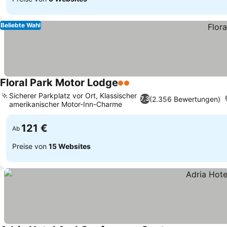
Beliebte Wahl
Floral Park Motor Lodge
2 Sterne
Preise sehen
Sicherer Parkplatz vor Ort, Klassischer
(2.356 Bewertungen)
7,3
amerikanischer Motor-Inn-Charme
Preise sehen
121 €
Ab
Preise von
15 Websites