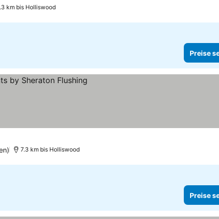
.3 km bis Holliswood
Preise s
n
en)
7.3 km bis Holliswood
Preise s