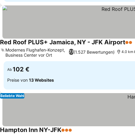
Red Roof PLUS+ Jamaica, NY - JFK Airport
2 St
Modernes Flughafen-Konzept,
(1.527 Bewertungen)
7,1
4.0 km 
Business Center vor Ort
Preise sehen
102 €
Ab
Preise von
13 Websites
Beliebte Wahl
Hampton Inn NY-JFK
3 Sterne
Preise sehen