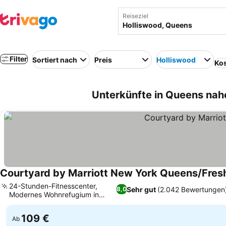
Reiseziel
Filter
Sortiert nach
Preis
Holliswood
Kos
Unterkünfte in Queens nah
Courtyard by Marriott New York Queens/Fre
24-Stunden-Fitnesscenter,
Sehr gut
(2.042 Bewertungen
8,0
Modernes Wohnrefugium in
Preise sehen
Queens
109 €
Ab