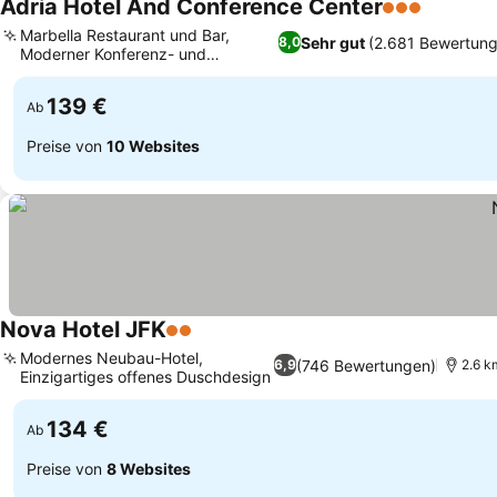
Adria Hotel And Conference Center
3 Sterne
Preise s
Marbella Restaurant und Bar,
Sehr gut
(2.681 Bewertun
8,0
Moderner Konferenz- und
Preise sehen
Bankettbereich
139 €
Ab
Preise von
10 Websites
Nova Hotel JFK
2 Sterne
Preise sehen
Modernes Neubau-Hotel,
(746 Bewertungen)
6,9
2.6 k
Einzigartiges offenes Duschdesign
Preise sehen
134 €
Ab
Preise von
8 Websites