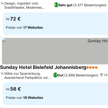
Design, inspiriert vom
Sehr gut
(3.471 Bewertungen)
8,1
Stadttheater, Modernes
Fitnesscenter
72 €
Ab
Preise von
17 Websites
Sunday Hotel Bielefeld Johannisberg
4 Sterne
Nähe zur Sparrenburg,
Gut
(3.898 Bewertungen)
7,7
1.
Ausreichend Parkplätze vor
Ort
56 €
Ab
Preise von
18 Websites