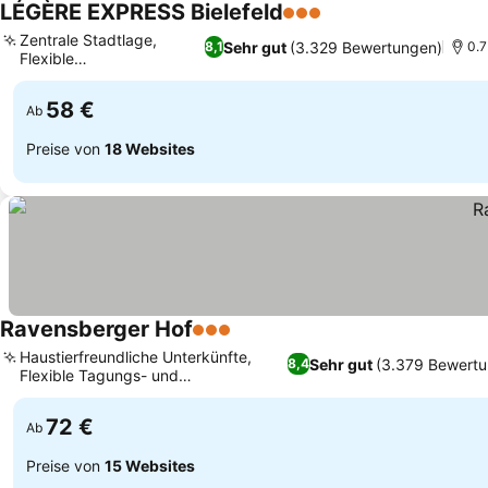
LÉGÈRE EXPRESS Bielefeld
3 Sterne
Zentrale Stadtlage,
Sehr gut
(3.329 Bewertungen)
8,1
0.7
Flexible
Zimmerkategorien
58 €
Ab
Preise von
18 Websites
Ravensberger Hof
3 Sterne
Haustierfreundliche Unterkünfte,
Sehr gut
(3.379 Bewert
8,4
Flexible Tagungs- und
Veranstaltungsräume
72 €
Ab
Preise von
15 Websites