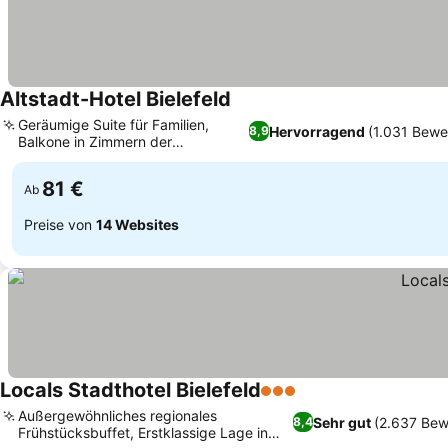
Altstadt-Hotel Bielefeld
Geräumige Suite für Familien,
Hervorragend
(1.031 Bewe
8,9
Balkone in Zimmern der
gehobenen Kategorie
81 €
Ab
Preise von
14 Websites
Locals Stadthotel Bielefeld
3 Sterne
Außergewöhnliches regionales
Sehr gut
(2.637 Bew
8,4
Frühstücksbuffet, Erstklassige Lage in