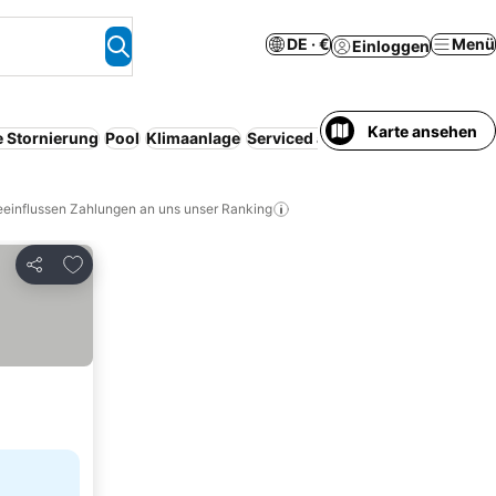
DE · €
Menü
Einloggen
Karte ansehen
e Stornierung
Pool
Klimaanlage
Serviced apartment
Resort
WLA
eeinflussen Zahlungen an uns unser Ranking
Zu Favoriten hinzufügen
Teilen