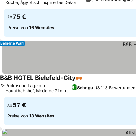
Küche, Ägyptisch inspiriertes Dekor
75 €
Ab
Preise von
16 Websites
Beliebte Wahl
B&B HOTEL Bielefeld-City
2 Sterne
Praktische Lage am
Sehr gut
(3.113 Bewertungen
8,1
Hauptbahnhof, Moderne Zimmer
mit Sky TV
57 €
Ab
Preise von
18 Websites