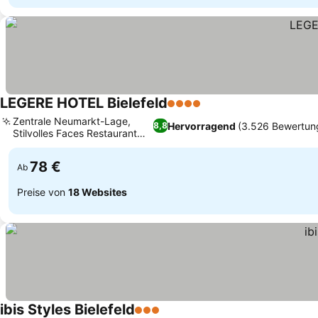
LEGERE HOTEL Bielefeld
4 Sterne
Zentrale Neumarkt-Lage,
Hervorragend
(3.526 Bewertun
8,8
Stilvolles Faces Restaurant
und Bar
78 €
Ab
Preise von
18 Websites
ibis Styles Bielefeld
3 Sterne