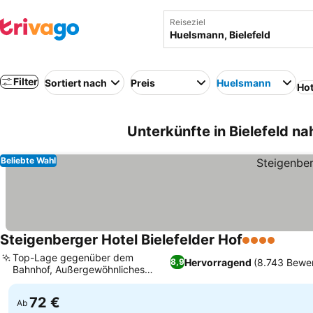
Reiseziel
Filter
Sortiert nach
Preis
Huelsmann
Hot
Unterkünfte in Bielefeld n
Beliebte Wahl
Steigenberger Hotel Bielefelder Hof
4 Sterne
Top-Lage gegenüber dem
Hervorragend
(8.743 Bewe
8,9
Bahnhof, Außergewöhnliches
Frühstücksbuffet
72 €
Ab