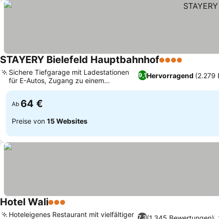
STAYERY Bielefeld Hauptbahnhof
4 Sterne
Sichere Tiefgarage mit Ladestationen
Hervorragend
(2.279
9,1
für E-Autos, Zugang zu einem
modernen Fitnesscenter
64 €
Ab
Preise von
15 Websites
Hotel Wali
3 Sterne
Hoteleigenes Restaurant mit vielfältiger
(1.345 Bewertungen)
7,3