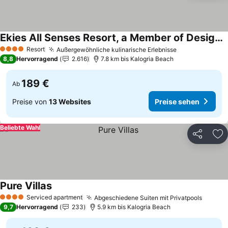
Ekies All Senses Resort, a Member of Design Hotels
Preise sehen
Resort
Außergewöhnliche kulinarische Erlebnisse
Preise sehen
4 Sterne
8,8
Hervorragend
2.616
7.8 km bis Kalogria Beach
189 €
Ab
Preise von
13 Websites
Preise sehen
Beliebte Wahl
Teilen
Zu
Pure Villas
Preise sehen
Serviced apartment
Abgeschiedene Suiten mit Privatpools
Preise
4 Sterne
9,7
Hervorragend
233
5.9 km bis Kalogria Beach