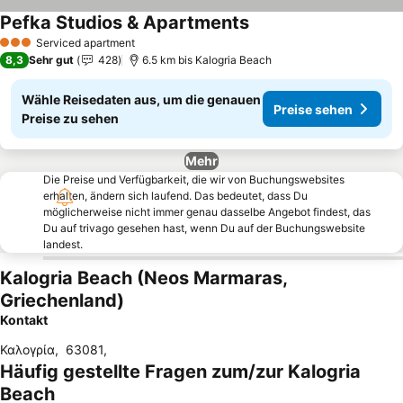
Pefka Studios & Apartments
Preise sehen
Serviced apartment
3 Sterne
8,3
Sehr gut
428
6.5 km bis Kalogria Beach
Wähle Reisedaten aus, um die genauen
Preise sehen
Preise zu sehen
Mehr
Die Preise und Verfügbarkeit, die wir von Buchungswebsites
erhalten, ändern sich laufend. Das bedeutet, dass Du
möglicherweise nicht immer genau dasselbe Angebot findest, das
Du auf trivago gesehen hast, wenn Du auf der Buchungswebsite
landest.
Kalogria Beach (Neos Marmaras,
Griechenland)
Kontakt
Καλογρία
,
63081
,
Häufig gestellte Fragen zum/zur Kalogria
Beach