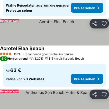
Wähle Reisedaten aus, um die genauen
Preise sehen
Preise zu sehen
Beliebte Wahl
Teilen
Zu
Acrotel Elea Beach
Preise sehen
Hotel
Spannende griechische Kochkurse
Preise sehen
4 Sterne
9,0
Hervorragend
3.201
3.5 km bis Kalogria Beach
63 €
Ab
Preise von
20 Websites
Preise sehen
Beliebte Wahl
Teilen
Zu