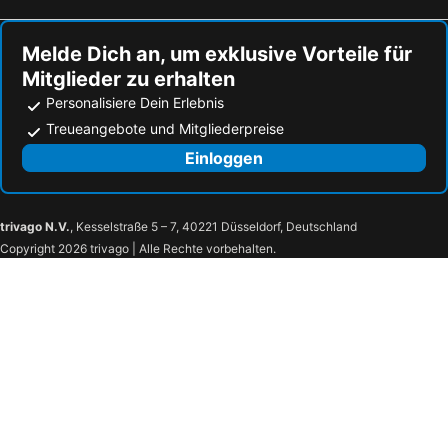
Sunray
Haus Katerina
Melde Dich an, um exklusive Vorteile für
House Mistral
Blue Dolphin - Sargani
Mitglieder zu erhalten
Charming Stone House
Mina's House Beachfront Apartments
Personalisiere Dein Erlebnis
Aqua Marine
Christaras Apartments
Treueangebote und Mitgliederpreise
Porto Carras Meliton
Chorostasi Guest House
Einloggen
trivago N.V.
, Kesselstraße 5 – 7, 40221 Düsseldorf, Deutschland
Copyright 2026 trivago | Alle Rechte vorbehalten.