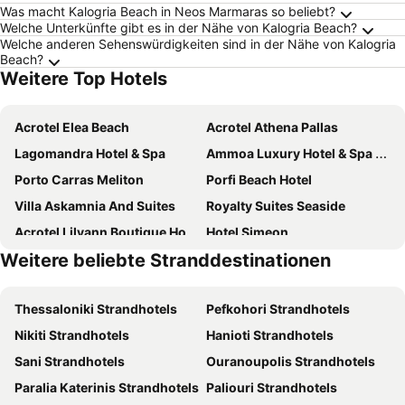
Was macht Kalogria Beach in Neos Marmaras so beliebt?
Welche Unterkünfte gibt es in der Nähe von Kalogria Beach?
Welche anderen Sehenswürdigkeiten sind in der Nähe von Kalogria
Beach?
Weitere Top Hotels
Acrotel Elea Beach
Acrotel Athena Pallas
Lagomandra Hotel & Spa
Ammoa Luxury Hotel & Spa Resort
Porto Carras Meliton
Porfi Beach Hotel
Villa Askamnia And Suites
Royalty Suites Seaside
Acrotel Lilyann Boutique Hotel
Hotel Simeon
Weitere beliebte Stranddestinationen
Poseidon Hotel Sea Resort
Acrotel Lily Ann Village
Bianco Olympico Beach Resort by Anayia All Inclusive Resorts
Antigoni Seaside Resort
Thessaloniki Strandhotels
Pefkohori Strandhotels
Hotel Petunia
Assa Maris Beach Hotel
Nikiti Strandhotels
Hanioti Strandhotels
Kritikos Apartments
Hotel Rema
Sani Strandhotels
Ouranoupolis Strandhotels
Casa Bloo Adults Only
Amantes Villas and Suites
Paralia Katerinis Strandhotels
Paliouri Strandhotels
Kelyfos Hotel
Angelina Hotel