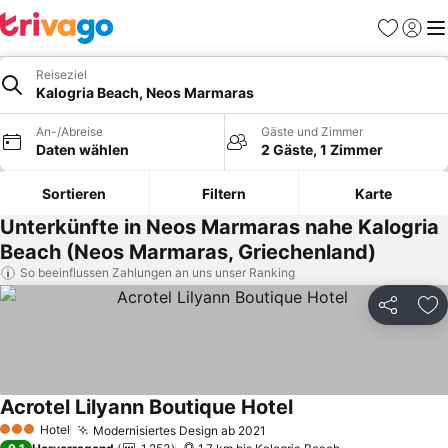
Favoriten
Einlog
Me
Reiseziel
Kalogria Beach, Neos Marmaras
An-/Abreise
Gäste und Zimmer
Daten wählen
2 Gäste, 1 Zimmer
Sortieren
Filtern
Karte
Unterkünfte in Neos Marmaras nahe Kalogria
Beach (Neos Marmaras, Griechenland)
So beeinflussen Zahlungen an uns unser Ranking
Teilen
Zu
Acrotel Lilyann Boutique Hotel
Preise sehen
Hotel
Modernisiertes Design ab 2021
Preise sehen
3 Sterne