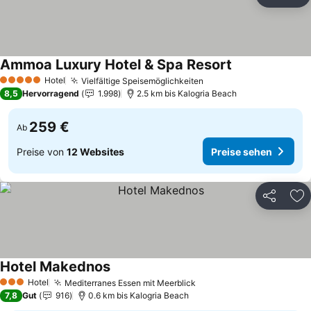
Teilen
Zu
Ammoa Luxury Hotel & Spa Resort
Preise sehen
Hotel
Vielfältige Speisemöglichkeiten
Preise sehen
5 Sterne
8,5
Hervorragend
1.998
2.5 km bis Kalogria Beach
259 €
Ab
Preise von
12 Websites
Preise sehen
Teilen
Zu
Hotel Makednos
Preise sehen
Hotel
Mediterranes Essen mit Meerblick
Preise sehen
3 Sterne
7,8
Gut
916
0.6 km bis Kalogria Beach