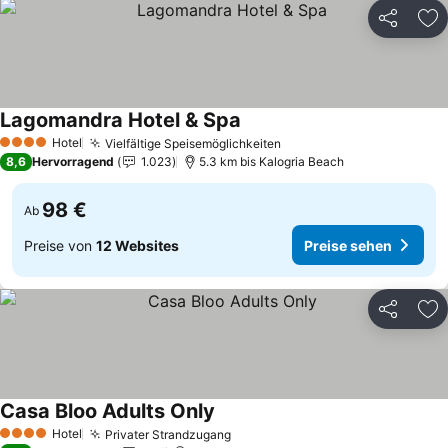
Teilen
Zu
Lagomandra Hotel & Spa
Preise sehen
Hotel
Vielfältige Speisemöglichkeiten
Preise sehen
4 Sterne
8,6
Hervorragend
1.023
5.3 km bis Kalogria Beach
98 €
Ab
Preise von
12 Websites
Preise sehen
Teilen
Zu
Casa Bloo Adults Only
Preise sehen
Hotel
Privater Strandzugang
Preise sehen
4 Sterne