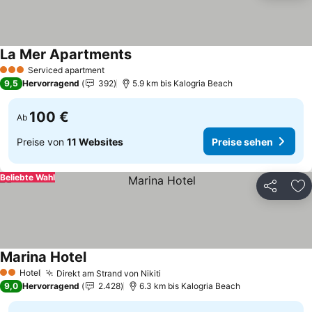
La Mer Apartments
Preise sehen
Serviced apartment
3 Sterne
9,5
Hervorragend
392
5.9 km bis Kalogria Beach
100 €
Ab
Preise von
11 Websites
Preise sehen
Beliebte Wahl
Teilen
Zu
Marina Hotel
Preise sehen
Hotel
Direkt am Strand von Nikiti
Preise sehen
2 Sterne
9,0
Hervorragend
2.428
6.3 km bis Kalogria Beach