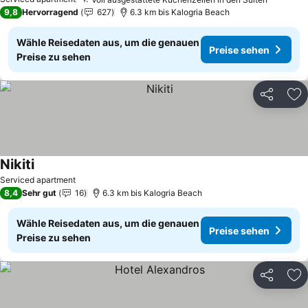
Preise 
9,8
Hervorragend
627
6.3 km bis Kalogria Beach
Wähle Reisedaten aus, um die genauen
Preise sehen
Preise zu sehen
Teilen
Zu
Nikiti
Preise sehen
Serviced apartment
8,4
Sehr gut
16
6.3 km bis Kalogria Beach
Wähle Reisedaten aus, um die genauen
Preise sehen
Preise zu sehen
Teilen
Zu