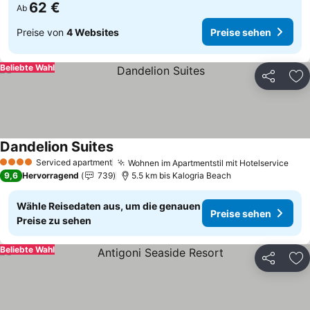
62 €
Ab
Preise von
4 Websites
Preise sehen
Beliebte Wahl
Teilen
Zu
Dandelion Suites
Preise sehen
Serviced apartment
Wohnen im Apartmentstil mit Hotelservice
Prei
4 Sterne
9,6
Hervorragend
739
5.5 km bis Kalogria Beach
Wähle Reisedaten aus, um die genauen
Preise sehen
Preise zu sehen
Beliebte Wahl
Teilen
Zu