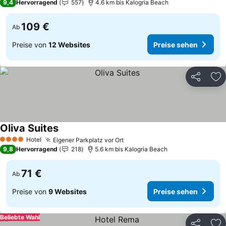
9,4
Hervorragend
557
4.6 km bis Kalogria Beach
109 €
Ab
Preise von
12 Websites
Preise sehen
Teilen
Zu
Oliva Suites
Preise sehen
Hotel
Eigener Parkplatz vor Ort
Preise sehen
4 Sterne
9,8
Hervorragend
218
5.6 km bis Kalogria Beach
71 €
Ab
Preise von
9 Websites
Preise sehen
Beliebte Wahl