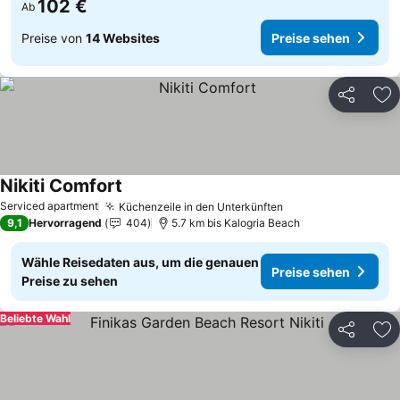
102 €
Ab
Preise von
14 Websites
Preise sehen
Teilen
Zu
Nikiti Comfort
Preise sehen
Serviced apartment
Küchenzeile in den Unterkünften
Preise sehen
9,1
Hervorragend
404
5.7 km bis Kalogria Beach
Wähle Reisedaten aus, um die genauen
Preise sehen
Preise zu sehen
Beliebte Wahl
Teilen
Zu