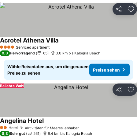
Teilen
Zu
Acrotel Athena Villa
Preise sehen
Serviced apartment
4 Sterne
9,3
Hervorragend
65
3.0 km bis Kalogria Beach
Wähle Reisedaten aus, um die genauen
Preise sehen
Preise zu sehen
Beliebte Wahl
Teilen
Zu
Angelina Hotel
Preise sehen
Hotel
Aktivitäten für Meeresliebhaber
Preise sehen
2 Sterne
8,3
Sehr gut
261
6.4 km bis Kalogria Beach