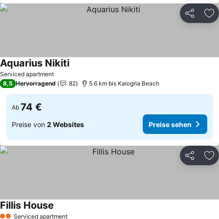
Teilen
Zu
Aquarius Nikiti
Preise sehen
Serviced apartment
8,5
Hervorragend
82
5.6 km bis Kalogria Beach
74 €
Ab
Preise von
2 Websites
Preise sehen
Teilen
Zu
Fillis House
Preise sehen
Serviced apartment