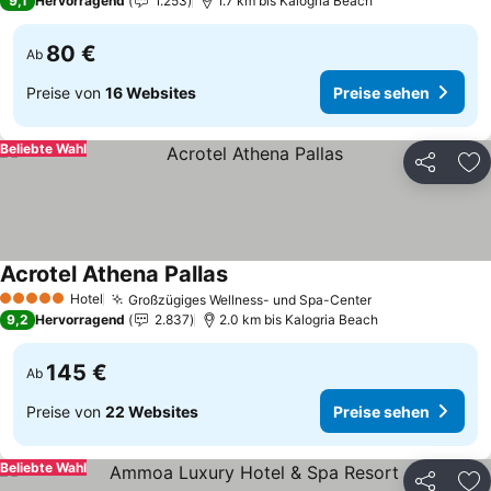
9,1
Hervorragend
1.253
1.7 km bis Kalogria Beach
80 €
Ab
Preise von
16 Websites
Preise sehen
Beliebte Wahl
Teilen
Zu
Acrotel Athena Pallas
Preise sehen
Hotel
Großzügiges Wellness- und Spa-Center
Preise sehen
5 Sterne
9,2
Hervorragend
2.837
2.0 km bis Kalogria Beach
145 €
Ab
Preise von
22 Websites
Preise sehen
Beliebte Wahl