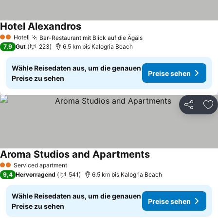
Hotel Alexandros
Preise sehen
Hotel
Bar-Restaurant mit Blick auf die Ägäis
Preise sehen
2 Sterne
7,9
Gut
223
6.5 km bis Kalogria Beach
Wähle Reisedaten aus, um die genauen
Preise sehen
Preise zu sehen
Teilen
Zu
Aroma Studios and Apartments
Preise sehen
Serviced apartment
2 Sterne
9,4
Hervorragend
541
6.5 km bis Kalogria Beach
Wähle Reisedaten aus, um die genauen
Preise sehen
Preise zu sehen