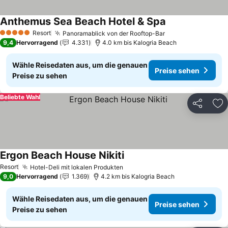
Anthemus Sea Beach Hotel & Spa
Preise sehen
Resort
Panoramablick von der Rooftop-Bar
Preise sehen
5 Sterne
9,4
Hervorragend
4.331
4.0 km bis Kalogria Beach
Wähle Reisedaten aus, um die genauen
Preise sehen
Preise zu sehen
Beliebte Wahl
Teilen
Zu
Ergon Beach House Nikiti
Preise sehen
Resort
Hotel-Deli mit lokalen Produkten
Preise sehen
9,0
Hervorragend
1.369
4.2 km bis Kalogria Beach
Wähle Reisedaten aus, um die genauen
Preise sehen
Preise zu sehen