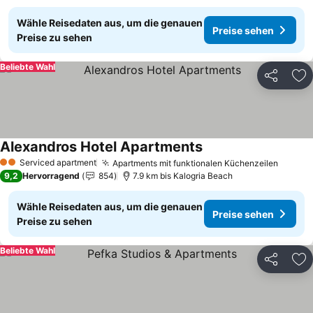
Wähle Reisedaten aus, um die genauen
Preise sehen
Preise zu sehen
Beliebte Wahl
Teilen
Zu
Alexandros Hotel Apartments
Preise sehen
Serviced apartment
Apartments mit funktionalen Küchenzeilen
Preise
2 Sterne
9,2
Hervorragend
854
7.9 km bis Kalogria Beach
Wähle Reisedaten aus, um die genauen
Preise sehen
Preise zu sehen
Beliebte Wahl
Teilen
Zu