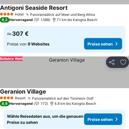
Antigoni Seaside Resort
Preise sehen
Hotel
Panoramablick auf Meer und Berg Athos
Preise sehen
4 Sterne
9,2
Hervorragend
1.588
7.1 km bis Kalogria Beach
307 €
Ab
Preise von
9 Websites
Preise sehen
Beliebte Wahl
Teilen
Zu
Geranion Village
Preise sehen
Resort
Panoramablick auf den Toroneos-Golf
Preise sehen
4 Sterne
8,9
Hervorragend
772
4.8 km bis Kalogria Beach
Wähle Reisedaten aus, um die genauen
Preise sehen
Preise zu sehen