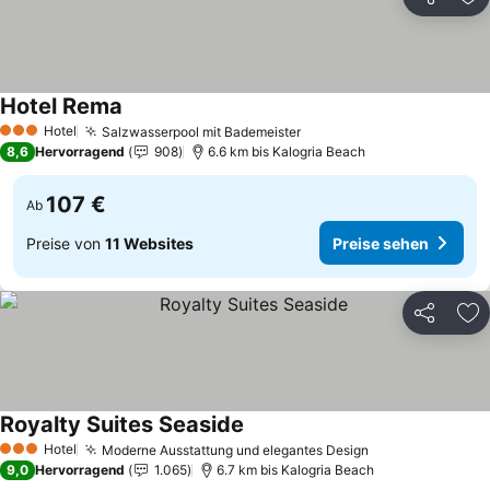
Teilen
Zu
Hotel Rema
Preise sehen
Hotel
Salzwasserpool mit Bademeister
Preise sehen
3 Sterne
8,6
Hervorragend
908
6.6 km bis Kalogria Beach
107 €
Ab
Preise von
11 Websites
Preise sehen
Teilen
Zu
Royalty Suites Seaside
Preise sehen
Hotel
Moderne Ausstattung und elegantes Design
Preise sehen
3 Sterne
9,0
Hervorragend
1.065
6.7 km bis Kalogria Beach