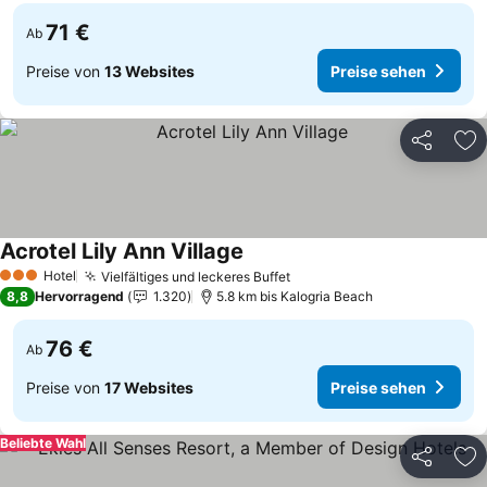
71 €
Ab
Preise von
13 Websites
Preise sehen
Teilen
Zu
Acrotel Lily Ann Village
Preise sehen
Hotel
Vielfältiges und leckeres Buffet
Preise sehen
3 Sterne
8,8
Hervorragend
1.320
5.8 km bis Kalogria Beach
76 €
Ab
Preise von
17 Websites
Preise sehen
Beliebte Wahl
Teilen
Zu