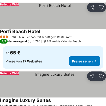
Beliebte Wahl
Teilen
Zu
Porfi Beach Hotel
Preise sehen
Hotel
Außenpool mit schattigem Restaurant
Preise sehen
3 Sterne
8,5
Hervorragend
1.780
8.9 km bis Kalogria Beach
65 €
Ab
Preise von
17 Websites
Preise sehen
Beliebte Wahl
Teilen
Zu
Imagine Luxury Suites
Preise sehen
Serviced apartment
Voll ausgestattete Küchenzeilen in den Suiten