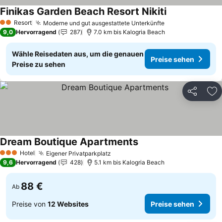
Finikas Garden Beach Resort Nikiti
Preise sehen
Resort
Moderne und gut ausgestattete Unterkünfte
Preise sehen
2 Sterne
9,0
Hervorragend
287
7.0 km bis Kalogria Beach
Wähle Reisedaten aus, um die genauen
Preise sehen
Preise zu sehen
Teilen
Zu
Dream Boutique Apartments
Preise sehen
Hotel
Eigener Privatparkplatz
Preise sehen
3 Sterne
9,6
Hervorragend
428
5.1 km bis Kalogria Beach
88 €
Ab
Preise von
12 Websites
Preise sehen