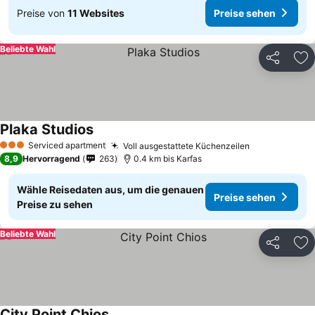
Preise von
11 Websites
Preise sehen
Beliebte Wahl
Teilen
Zu
Plaka Studios
Serviced apartment
Voll ausgestattete Küchenzeilen
3 Sterne
8,9
Hervorragend
263
0.4 km bis Karfas
Wähle Reisedaten aus, um die genauen
Preise sehen
Preise zu sehen
Beliebte Wahl
Teilen
Zu
City Point Chios