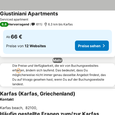
Giustiniani Apartments
Serviced apartment
9,6
Hervorragend
611
6.3 km bis Karfas
66 €
Ab
Preise von
12 Websites
Preise sehen
Mehr
Die Preise und Verfügbarkeit, die wir von Buchungswebsites
erhalten, ändern sich laufend. Das bedeutet, dass Du
möglicherweise nicht immer genau dasselbe Angebot findest, das
Du auf trivago gesehen hast, wenn Du auf der Buchungswebsite
landest.
Karfas (Karfas, Griechenland)
Kontakt
Karfas beach
,
82100
,
Häufig gestellte Fragen zum/zur Karfas