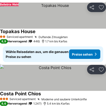
Beliebte Wahl
Teilen
Zu
Topakas House
Serviced apartment
Duftende Zitrusgärten
2 Sterne
8,9
Hervorragend
446
1.7 km bis Karfas
Wähle Reisedaten aus, um die genauen
Preise sehen
Preise zu sehen
Teilen
Zu
Costa Point Chios
Serviced apartment
Moderne und saubere Unterkünfte
3 Sterne
8,6
Hervorragend
1.247
5.4 km bis Karfas