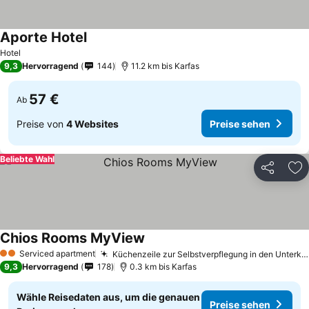
Aporte Hotel
Hotel
9,3
Hervorragend
144
11.2 km bis Karfas
57 €
Ab
Preise von
4 Websites
Preise sehen
Beliebte Wahl
Teilen
Zu
Chios Rooms MyView
Serviced apartment
Küchenzeile zur Selbstverpflegung in den Unterkünften
2 Sterne
9,3
Hervorragend
178
0.3 km bis Karfas
Wähle Reisedaten aus, um die genauen
Preise sehen