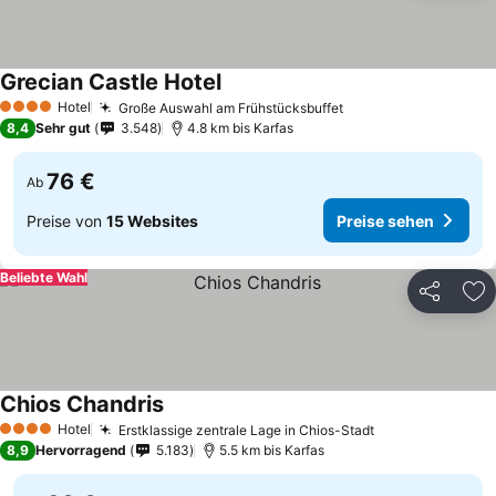
Grecian Castle Hotel
Hotel
Große Auswahl am Frühstücksbuffet
4 Sterne
8,4
Sehr gut
3.548
4.8 km bis Karfas
76 €
Ab
Preise von
15 Websites
Preise sehen
Beliebte Wahl
Teilen
Zu
Chios Chandris
Hotel
Erstklassige zentrale Lage in Chios-Stadt
4 Sterne
8,9
Hervorragend
5.183
5.5 km bis Karfas