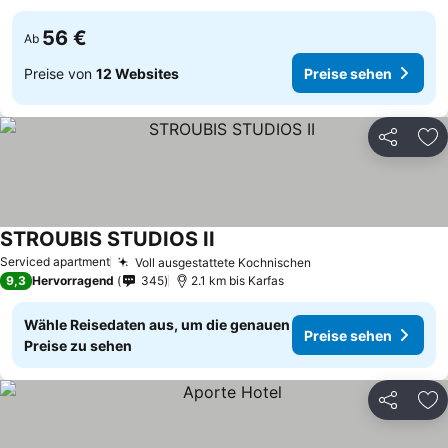
56 €
Ab
Preise von
12 Websites
Preise sehen
Teilen
Zu
STROUBIS STUDIOS ΙΙ
Serviced apartment
Voll ausgestattete Kochnischen
9,3
Hervorragend
345
2.1 km bis Karfas
Wähle Reisedaten aus, um die genauen
Preise sehen
Preise zu sehen
Teilen
Zu