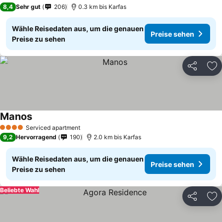
3 Sterne
8,4
Sehr gut
206
0.3 km bis Karfas
Wähle Reisedaten aus, um die genauen
Preise sehen
Preise zu sehen
Teilen
Zu
Manos
Serviced apartment
4 Sterne
9,2
Hervorragend
190
2.0 km bis Karfas
Wähle Reisedaten aus, um die genauen
Preise sehen
Preise zu sehen
Beliebte Wahl
Teilen
Zu