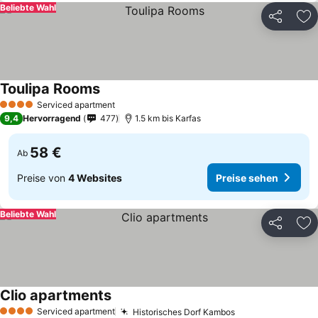
Beliebte Wahl
Teilen
Zu
Toulipa Rooms
Serviced apartment
4 Sterne
9,4
Hervorragend
477
1.5 km bis Karfas
58 €
Ab
Preise von
4 Websites
Preise sehen
Beliebte Wahl
Teilen
Zu
Clio apartments
Serviced apartment
Historisches Dorf Kambos
4 Sterne