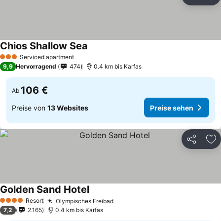
Teilen
Zu
Chios Shallow Sea
Serviced apartment
3 Sterne
9,9
Hervorragend
474
0.4 km bis Karfas
106 €
Ab
Preise von
13 Websites
Preise sehen
Teilen
Zu
Golden Sand Hotel
Resort
Olympisches Freibad
4 Sterne
7,2
2.165
0.4 km bis Karfas