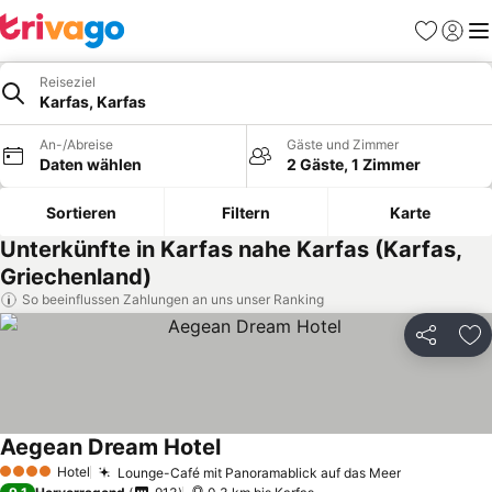
Favoriten
Einlog
Me
Reiseziel
Karfas, Karfas
An-/Abreise
Gäste und Zimmer
Daten wählen
2 Gäste, 1 Zimmer
Sortieren
Filtern
Karte
Unterkünfte in Karfas nahe Karfas (Karfas,
Griechenland)
So beeinflussen Zahlungen an uns unser Ranking
Teilen
Zu
Aegean Dream Hotel
Hotel
Lounge-Café mit Panoramablick auf das Meer
4 Sterne