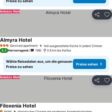
Preise zu sehen
Beliebte Wahl
Teilen
Zu
Almyra Hotel
Serviced apartment
Voll ausgestattete Küche in jedem Zimmer
3 Sterne
9,3
Hervorragend
198
0.6 km bis Karfas
Wähle Reisedaten aus, um die genauen
Preise sehen
Preise zu sehen
Beliebte Wahl
Teilen
Zu
Filoxenia Hotel
Hotel
Historischer Charme mit modernen Annehmlichkeiten