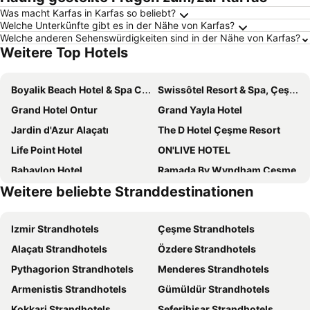
Was macht Karfas in Karfas so beliebt?
Welche Unterkünfte gibt es in der Nähe von Karfas?
Welche anderen Sehenswürdigkeiten sind in der Nähe von Karfas?
Weitere Top Hotels
Boyalik Beach Hotel & Spa Cesme
Swissôtel Resort & Spa, Çeşme
Grand Hotel Ontur
Grand Yayla Hotel
Jardin d'Azur Alaçatı
The D Hotel Çeşme Resort
Life Point Hotel
ON'LIVE HOTEL
Babaylon Hotel
Ramada By Wyndham Cesme
Weitere beliebte Stranddestinationen
Cumbalıca Garden Hotel
Rebetiko
Kosa Otel Çeşme
Casa De Playa
Izmir Strandhotels
Çeşme Strandhotels
Enki Spinoza Thermal Resort Hotel
Viya Plus Cesme
Alaçatı Strandhotels
Özdere Strandhotels
Kamer Exclusive Hotel & Suites
Sisus Marina Hotel
Pythagorion Strandhotels
Menderes Strandhotels
The Nowness Luxury Hotel & Spa
Mat Boutique Hotel
Armenistis Strandhotels
Gümüldür Strandhotels
Hotel Egge
Altinyaz
Kokkari Strandhotels
Seferihisar Strandhotels