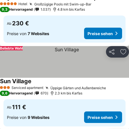
Hotel
Großzügige Pools mit Swim-up-Bar
5 Sterne
9,3
Hervorragend
1.037
4.8 km bis Karfas
230 €
Ab
Preise von
7 Websites
Preise sehen
Beliebte Wahl
Teilen
Zu
Sun Village
Serviced apartment
Üppige Gärten und Außenbereiche
3 Sterne
9,6
Hervorragend
670
2.3 km bis Karfas
111 €
Ab
Preise von
9 Websites
Preise sehen