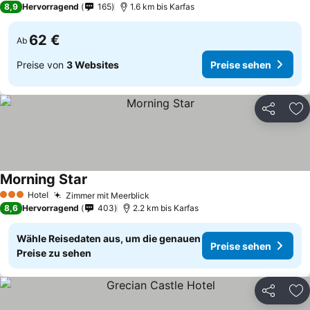
8,9
Hervorragend
165
1.6 km bis Karfas
62 €
Ab
Preise von
3 Websites
Preise sehen
Teilen
Zu
Morning Star
Hotel
Zimmer mit Meerblick
3 Sterne
8,6
Hervorragend
403
2.2 km bis Karfas
Wähle Reisedaten aus, um die genauen
Preise sehen
Preise zu sehen
Teilen
Zu