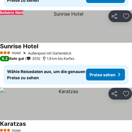
Preise zu sehen
Beliebte Wahl
Teilen
Zu
Sunrise Hotel
Hotel
Außenpool mit Gartenblick
3 Sterne
8,2
Sehr gut
305
1.9 km bis Karfas
Wähle Reisedaten aus, um die genauen
Preise sehen
Preise zu sehen
Teilen
Zu
Karatzas
Hotel