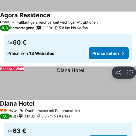
Agora Residence
Hotel
Fußläufige Erreichbarkeit wichtiger Attraktionen
9,3
Hervorragend
1.119
5.8 km bis Karfas
60 €
Ab
Preise von
13 Websites
Preise sehen
Beliebte Wahl
Teilen
Zu
Diana Hotel
Hotel
Dachterrasse mit Panoramablick
2 Sterne
7,6
Gut
1.143
5.6 km bis Karfas
63 €
Ab