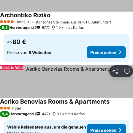
Archontiko Riziko
Hotel
Historisches Steinhaus aus dem 17. Jahrhundert
4 Sterne
9,5
Hervorragend
677
1.9 km bis Karfas
80 €
Ab
Preise von
8 Websites
Preise sehen
Beliebte Wahl
Teilen
Zu
Aeriko Benovias Rooms & Apartments
Hotel
3 Sterne
9,4
Hervorragend
447
0.1 km bis Karfas
Wähle Reisedaten aus, um die genauen
Preise sehen