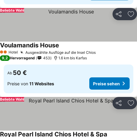
Beliebte Wahl
Teilen
Zu
Voulamandis House
Hotel
Ausgewählte Ausflüge auf die Insel Chios
2 Sterne
9,2
Hervorragend
453
1.6 km bis Karfas
50 €
Ab
Preise von
11 Websites
Preise sehen
Beliebte Wahl
Teilen
Zu
Royal Pearl Island Chios Hotel & Spa