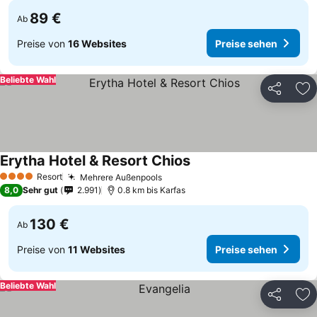
89 €
Ab
Preise von
16 Websites
Preise sehen
Beliebte Wahl
Teilen
Zu
Erytha Hotel & Resort Chios
Resort
Mehrere Außenpools
4 Sterne
8,0
Sehr gut
2.991
0.8 km bis Karfas
130 €
Ab
Preise von
11 Websites
Preise sehen
Beliebte Wahl
Teilen
Zu