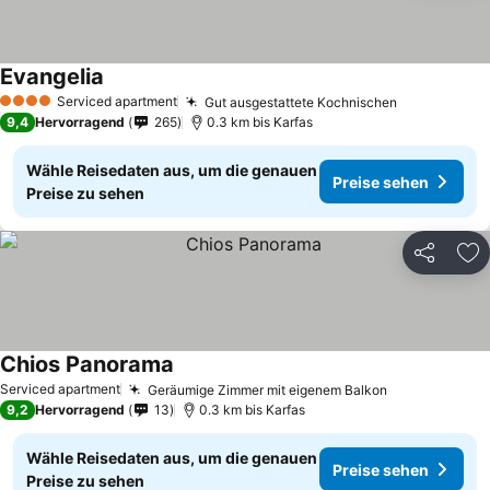
Evangelia
Serviced apartment
Gut ausgestattete Kochnischen
4 Sterne
9,4
Hervorragend
265
0.3 km bis Karfas
Wähle Reisedaten aus, um die genauen
Preise sehen
Preise zu sehen
Teilen
Zu
Chios Panorama
Serviced apartment
Geräumige Zimmer mit eigenem Balkon
9,2
Hervorragend
13
0.3 km bis Karfas
Wähle Reisedaten aus, um die genauen
Preise sehen
Preise zu sehen