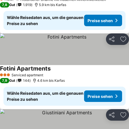
1 Sterne
7,8
Gut
1.919
5.9 km bis Karfas
Wähle Reisedaten aus, um die genauen
Preise sehen
Preise zu sehen
Teilen
Zu
Fotini Apartments
Serviced apartment
3 Sterne
7,9
Gut
144
4.6 km bis Karfas
Wähle Reisedaten aus, um die genauen
Preise sehen
Preise zu sehen
Teilen
Zu