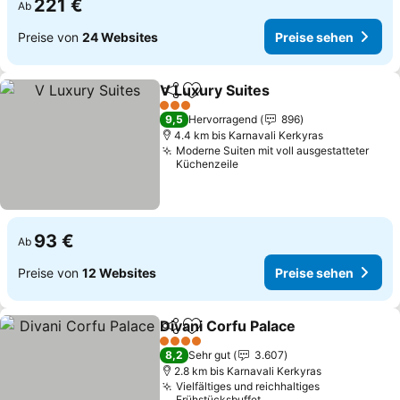
221 €
Ab
Preise von
24 Websites
Preise sehen
V Luxury Suites
Teilen
Zu Favoriten hinzufügen
3 Sterne
9,5
Hervorragend
896
4.4 km bis Karnavali Kerkyras
Moderne Suiten mit voll ausgestatteter
Küchenzeile
93 €
Ab
Preise von
12 Websites
Preise sehen
Divani Corfu Palace
Teilen
Zu Favoriten hinzufügen
4 Sterne
8,2
Sehr gut
3.607
2.8 km bis Karnavali Kerkyras
Vielfältiges und reichhaltiges
Frühstücksbuffet