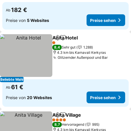
182 €
Ab
Preise von
5 Websites
Preise sehen
Anita Hotel
Teilen
Zu Favoriten hinzufügen
1 Sterne
8,4
Sehr gut
1.288
4.3 km bis Karnavali Kerkyras
Glitzernder Außenpool und Bar
Beliebte Wahl
61 €
Ab
Preise von
20 Websites
Preise sehen
Anita Village
Teilen
Zu Favoriten hinzufügen
4 Sterne
8,7
Hervorragend
995
4.3 km bis Karnavali Kerkyras