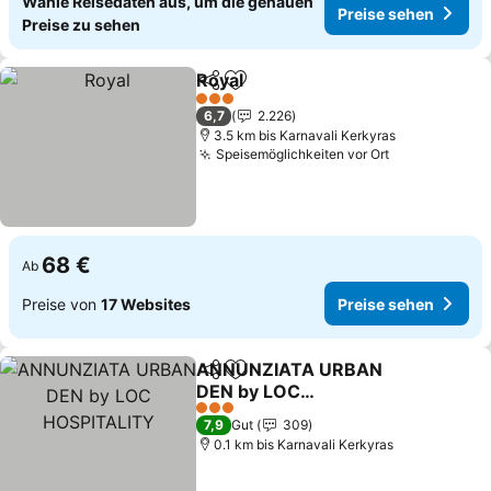
Wähle Reisedaten aus, um die genauen
Preise sehen
Preise zu sehen
Royal
Teilen
Zu Favoriten hinzufügen
3 Sterne
6,7
2.226
3.5 km bis Karnavali Kerkyras
Speisemöglichkeiten vor Ort
68 €
Ab
Preise von
17 Websites
Preise sehen
ANNUNZIATA URBAN
Teilen
Zu Favoriten hinzufügen
DEN by LOC
HOSPITALITY
3 Sterne
7,9
Gut
309
0.1 km bis Karnavali Kerkyras