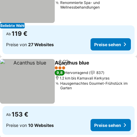
Renommierte Spa- und
Wellnessbehandlungen
Beliebte Wahl
119 €
Ab
Preise von
27 Websites
Preise sehen
Acanthus blue
Teilen
Zu Favoriten hinzufügen
3 Sterne
9,8
Hervorragend
837
1.2 km bis Karnavali Kerkyras
Hausgemachtes Gourmet-Frühstück im
Garten
153 €
Ab
Preise von
10 Websites
Preise sehen