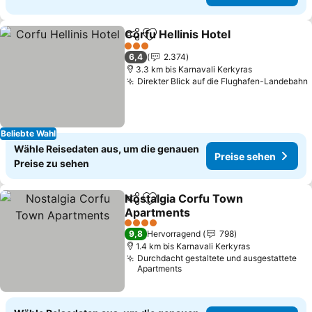
Corfu Hellinis Hotel
Teilen
Zu Favoriten hinzufügen
3 Sterne
6,4
2.374
3.3 km bis Karnavali Kerkyras
Direkter Blick auf die Flughafen-Landebahn
Beliebte Wahl
Wähle Reisedaten aus, um die genauen
Preise sehen
Preise zu sehen
Nostalgia Corfu Town
Teilen
Zu Favoriten hinzufügen
Apartments
4 Sterne
9,8
Hervorragend
798
1.4 km bis Karnavali Kerkyras
Durchdacht gestaltete und ausgestattete
Apartments