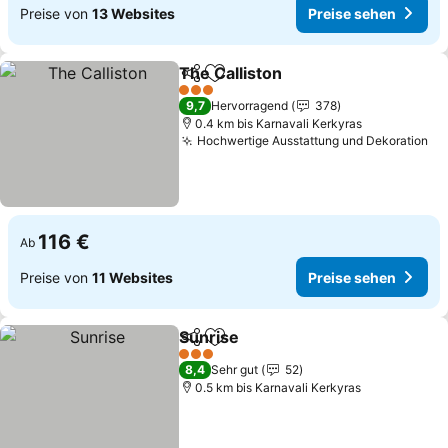
Preise von
13 Websites
Preise sehen
The Calliston
Teilen
Zu Favoriten hinzufügen
3 Sterne
9,7
Hervorragend
378
0.4 km bis Karnavali Kerkyras
Hochwertige Ausstattung und Dekoration
116 €
Ab
Preise von
11 Websites
Preise sehen
Sunrise
Teilen
Zu Favoriten hinzufügen
3 Sterne
8,4
Sehr gut
52
0.5 km bis Karnavali Kerkyras