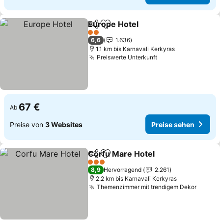
Europe Hotel
Teilen
Zu Favoriten hinzufügen
2 Sterne
6,6
1.636
1.1 km bis Karnavali Kerkyras
Preiswerte Unterkunft
67 €
Ab
Preise von
3 Websites
Preise sehen
Corfu Mare Hotel
Teilen
Zu Favoriten hinzufügen
3 Sterne
8,9
Hervorragend
2.261
2.2 km bis Karnavali Kerkyras
Themenzimmer mit trendigem Dekor