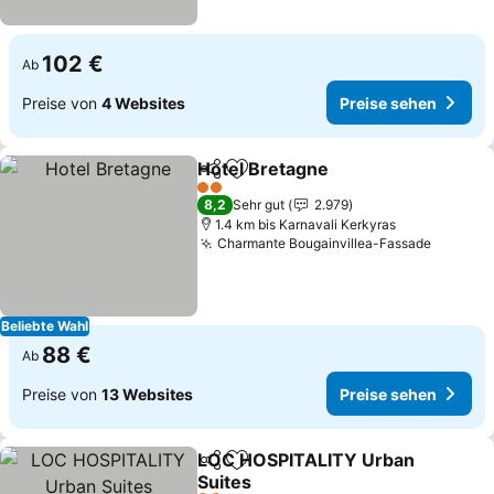
102 €
Ab
Preise von
4 Websites
Preise sehen
Hotel Bretagne
Teilen
Zu Favoriten hinzufügen
2 Sterne
8,2
Sehr gut
2.979
1.4 km bis Karnavali Kerkyras
Charmante Bougainvillea-Fassade
Beliebte Wahl
88 €
Ab
Preise von
13 Websites
Preise sehen
LOC HOSPITALITY Urban
Teilen
Zu Favoriten hinzufügen
Suites