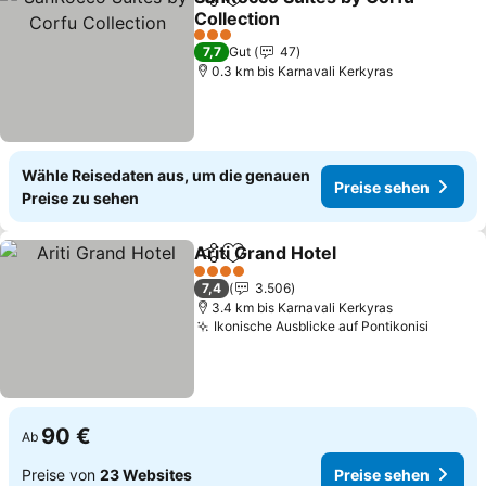
Teilen
Zu Favoriten hinzufügen
Collection
3 Sterne
7,7
Gut
47
0.3 km bis Karnavali Kerkyras
Wähle Reisedaten aus, um die genauen
Preise sehen
Preise zu sehen
Ariti Grand Hotel
Teilen
Zu Favoriten hinzufügen
4 Sterne
7,4
3.506
3.4 km bis Karnavali Kerkyras
Ikonische Ausblicke auf Pontikonisi
90 €
Ab
Preise von
23 Websites
Preise sehen