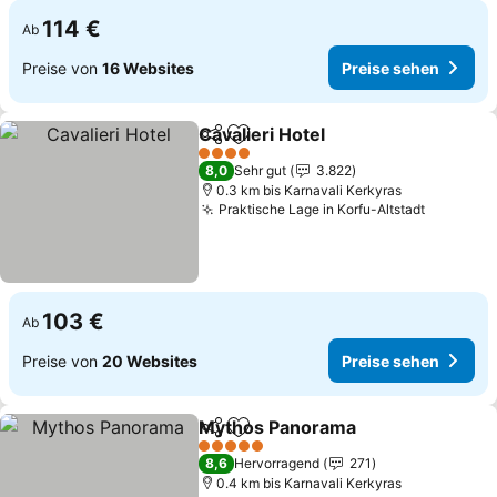
114 €
Ab
Preise von
16 Websites
Preise sehen
Cavalieri Hotel
Teilen
Zu Favoriten hinzufügen
4 Sterne
8,0
Sehr gut
3.822
0.3 km bis Karnavali Kerkyras
Praktische Lage in Korfu-Altstadt
103 €
Ab
Preise von
20 Websites
Preise sehen
Mythos Panorama
Teilen
Zu Favoriten hinzufügen
5 Sterne
8,6
Hervorragend
271
0.4 km bis Karnavali Kerkyras