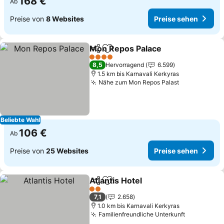
168 €
Ab
Preise von
8 Websites
Preise sehen
Mon Repos Palace
Teilen
Zu Favoriten hinzufügen
4 Sterne
8,5
Hervorragend
6.599
1.5 km bis Karnavali Kerkyras
Nähe zum Mon Repos Palast
Beliebte Wahl
106 €
Ab
Preise von
25 Websites
Preise sehen
Atlantis Hotel
Teilen
Zu Favoriten hinzufügen
2 Sterne
7,1
2.658
1.0 km bis Karnavali Kerkyras
Familienfreundliche Unterkunft