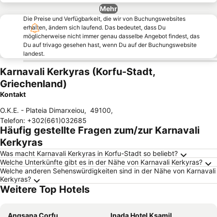
Mehr
Die Preise und Verfügbarkeit, die wir von Buchungswebsites
erhalten, ändern sich laufend. Das bedeutet, dass Du
möglicherweise nicht immer genau dasselbe Angebot findest, das
Du auf trivago gesehen hast, wenn Du auf der Buchungswebsite
landest.
Karnavali Kerkyras (Korfu-Stadt,
Griechenland)
Kontakt
O.K.E. - Plateia Dimarxeiou
,
49100
,
Telefon
:
+302(661)032685
Häufig gestellte Fragen zum/zur Karnavali
Kerkyras
Was macht Karnavali Kerkyras in Korfu-Stadt so beliebt?
Welche Unterkünfte gibt es in der Nähe von Karnavali Kerkyras?
Welche anderen Sehenswürdigkeiten sind in der Nähe von Karnavali
Kerkyras?
Weitere Top Hotels
Angsana Corfu
Inada Hotel Ksamil