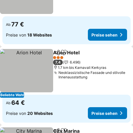
77 €
Ab
Preise von
18 Websites
Preise sehen
Arion Hotel
Teilen
Zu Favoriten hinzufügen
3 Sterne
7,4
6.496
1.7 km bis Karnavali Kerkyras
Neoklassizistische Fassade und stilvolle
Innenausstattung
Beliebte Wahl
64 €
Ab
Preise von
20 Websites
Preise sehen
City Marina