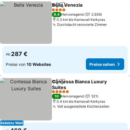
Bella Venezia
Teilen
Zu Favoriten hinzufügen
4 Sterne
9,4
Hervorragend
2.936
0.3 km bis Karnavali Kerkyras
Durchdacht renovierte Zimmer
287 €
Ab
Preise von
10 Websites
Preise sehen
Contessa Bianca Luxury
Teilen
Zu Favoriten hinzufügen
Suites
5 Sterne
10
Hervorragend
521
0.4 km bis Karnavali Kerkyras
Voll ausgestattete Küchenzeilen
Beliebte Wahl