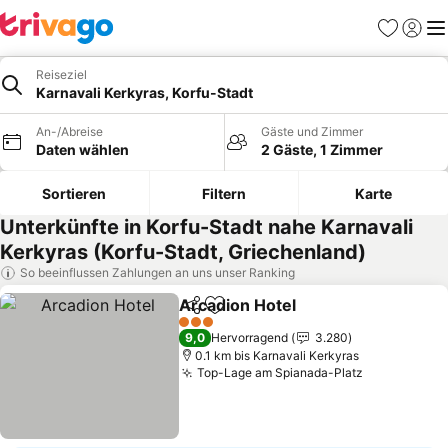
Favoriten
Einlog
Me
Reiseziel
Karnavali Kerkyras, Korfu-Stadt
An-/Abreise
Gäste und Zimmer
Daten wählen
2 Gäste, 1 Zimmer
Sortieren
Filtern
Karte
Unterkünfte in Korfu-Stadt nahe Karnavali
Kerkyras (Korfu-Stadt, Griechenland)
So beeinflussen Zahlungen an uns unser Ranking
Arcadion Hotel
Teilen
Zu Favoriten hinzufügen
3 Sterne
9,0
Hervorragend
3.280
0.1 km bis Karnavali Kerkyras
Top-Lage am Spianada-Platz