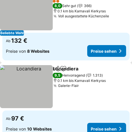
2 Sterne
8,0
Sehr gut
366
0.1 km bis Karnavali Kerkyras
Voll ausgestattete Küchenzeile
Beliebte Wahl
132 €
Ab
Preise von
8 Websites
Preise sehen
Locandiera
Teilen
Zu Favoriten hinzufügen
9,5
Hervorragend
1.313
0.1 km bis Karnavali Kerkyras
Galerie-Flair
97 €
Ab
Preise von
10 Websites
Preise sehen