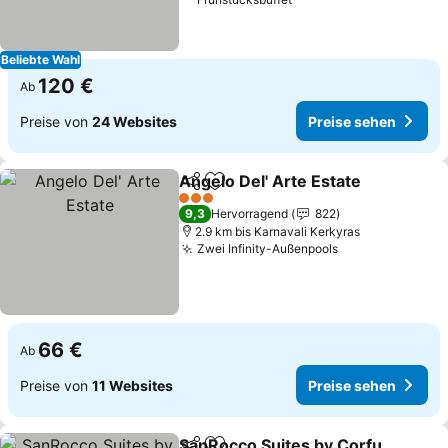
Beliebte Wahl
120 €
Ab
Preise von
24 Websites
Preise sehen
Angelo Del' Arte Estate
Teilen
Zu Favoriten hinzufügen
3 Sterne
9,3
Hervorragend
822
2.9 km bis Karnavali Kerkyras
Zwei Infinity-Außenpools
66 €
Ab
Preise von
11 Websites
Preise sehen
SanRocco Suites by Corfu