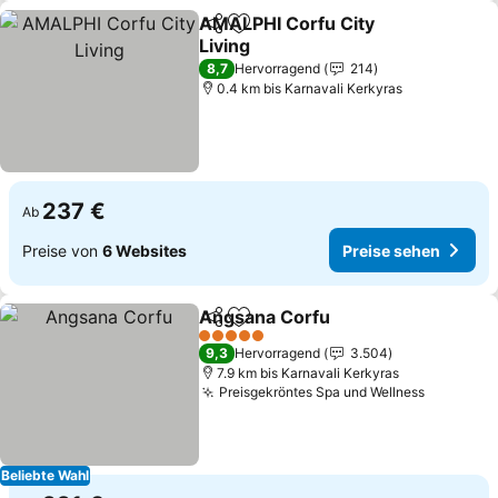
AMALPHI Corfu City
Teilen
Zu Favoriten hinzufügen
Living
8,7
Hervorragend
214
0.4 km bis Karnavali Kerkyras
237 €
Ab
Preise von
6 Websites
Preise sehen
Angsana Corfu
Teilen
Zu Favoriten hinzufügen
5 Sterne
9,3
Hervorragend
3.504
7.9 km bis Karnavali Kerkyras
Preisgekröntes Spa und Wellness
Beliebte Wahl