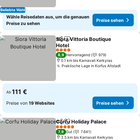
Beliebte Wahl
Wähle Reisedaten aus, um die genauen
Preise sehen
Preise zu sehen
Siora Vittoria Boutique
Teilen
Zu Favoriten hinzufügen
Hotel
4 Sterne
8,9
Hervorragend
979
0.1 km bis Karnavali Kerkyras
Praktische Lage in Korfus Altstadt
111 €
Ab
Preise von
19 Websites
Preise sehen
Corfu Holiday Palace
Teilen
Zu Favoriten hinzufügen
5 Sterne
7,9
Gut
7.641
3.5 km bis Karnavali Kerkyras