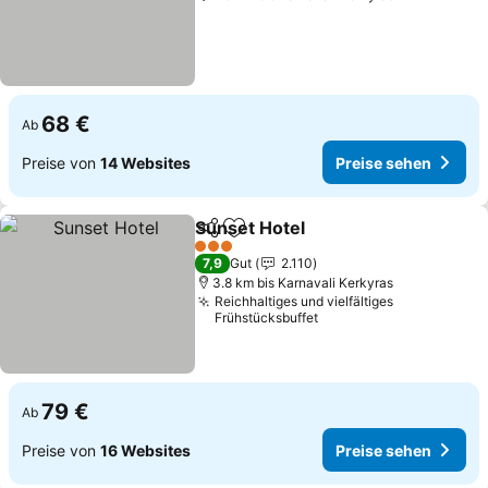
68 €
Ab
Preise von
14 Websites
Preise sehen
Sunset Hotel
Teilen
Zu Favoriten hinzufügen
3 Sterne
7,9
Gut
2.110
3.8 km bis Karnavali Kerkyras
Reichhaltiges und vielfältiges
Frühstücksbuffet
79 €
Ab
Preise von
16 Websites
Preise sehen