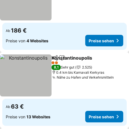
186 €
Ab
Preise von
4 Websites
Preise sehen
Konstantinoupolis
Teilen
Zu Favoriten hinzufügen
2 Sterne
8,1
Sehr gut
2.525
0.4 km bis Karnavali Kerkyras
Nähe zu Hafen und Verkehrsmitteln
63 €
Ab
Preise von
13 Websites
Preise sehen