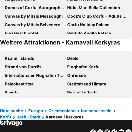
Domes of Corfu, Autograph Collection
Nido, Mar-Bella Collection
Canvas by Mitsis Messonghi
Cook's Club Corfu - Adults Only
Canvas by Mitsis Belvedere
Corfu Holiday Palace
Elea Beach Hotel
Sentido Apollo Palace
Weitere Attraktionen - Karnavali Kerkyras
Domes Miramare, a Luxury Collection Resort, Corfu
La Riviera Barbati Seaside Apartments
Kontokali Bay Resort & Spa
Nefeli Hotel
Ksamil Islands
Deals
Rodostamo Hotel & Spa
Kerkyra Blue Hotel & Spa by Louis Hotels
Strand von Durrës
Flughafen Korfu
Sunshine Corfu Hotel & Spa
Silver Bay Hotel
Internationaler Flughafen Tirana
Ohridsee
Arion Hotel
Mon Repos Palace
Paleokastritsa
Stadtstrand Himara
Ariti Grand Hotel
Grecotel Daphnila Bay
Syvota
Port of Lefkada
The Olivar Suites
Iolida Corfu Resort & Spa by Smile Hotels
Pescoluse
Hafen Korfu
Delfinia Hotel
Corfu Hellinis Hotel
Glyfada Beach
Felsenklöster Meteora
Royal
Ella Alkyna
Hotelsuche
Europa
Griechenland
Ionische Inseln
Korfu
Korfu-Stadt
Karnavali Kerkyras
Borsh
Butrint
Hotel Luxury
Vullkan Hotel
Punta Prosciutto
Old Town of Kerkyra
Blue Princess Beach Hotel & Suites
Cavalieri Hotel
Facebook
Twitter
Instagra
Xing
Yo