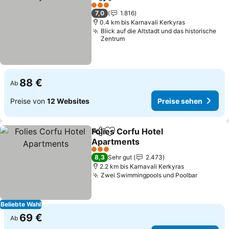
Teilen
Zu Favoriten hinzufügen
3 Sterne
7,0
1.816
0.4 km bis Karnavali Kerkyras
Blick auf die Altstadt und das historische
Zentrum
88 €
Ab
Preise von
12 Websites
Preise sehen
Folies Corfu Hotel
Teilen
Zu Favoriten hinzufügen
Apartments
3 Sterne
8,3
Sehr gut
2.473
2.2 km bis Karnavali Kerkyras
Zwei Swimmingpools und Poolbar
Beliebte Wahl
69 €
Ab