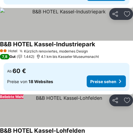
Teilen
Zu
B&B HOTEL Kassel-Industriepark
Hotel
Kürzlich renoviertes, modernes Design
2 Sterne
7,8
Gut
1.442
4.1 km bis Kasseler Museumsnacht
60 €
Ab
Preise von
18 Websites
Preise sehen
Beliebte Wahl
Teilen
Zu
B&B HOTEL Kassel-Lohfelden