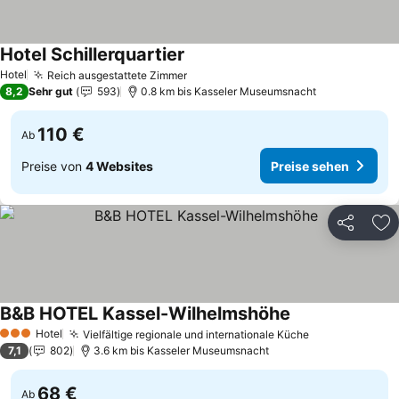
Hotel Schillerquartier
Hotel
Reich ausgestattete Zimmer
8,2
Sehr gut
593
0.8 km bis Kasseler Museumsnacht
110 €
Ab
Preise von
4 Websites
Preise sehen
Teilen
Zu
B&B HOTEL Kassel-Wilhelmshöhe
Hotel
Vielfältige regionale und internationale Küche
3 Sterne
7,1
802
3.6 km bis Kasseler Museumsnacht
68 €
Ab