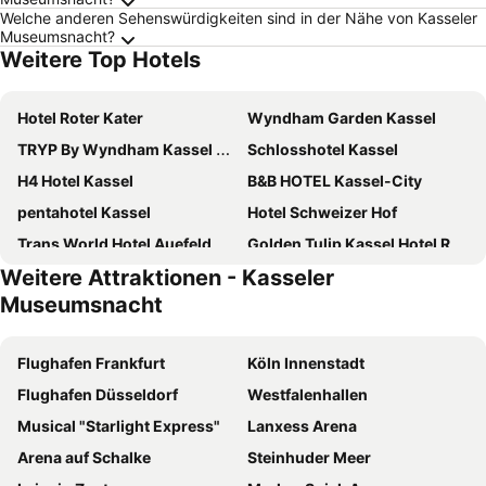
Welche anderen Sehenswürdigkeiten sind in der Nähe von Kasseler
Museumsnacht?
Weitere Top Hotels
Hotel Roter Kater
Wyndham Garden Kassel
TRYP By Wyndham Kassel City Centre
Schlosshotel Kassel
H4 Hotel Kassel
B&B HOTEL Kassel-City
pentahotel Kassel
Hotel Schweizer Hof
Trans World Hotel Auefeld
Golden Tulip Kassel Hotel Reiss
Weitere Attraktionen - Kasseler
Adesso Hotel Kassel-Ihr Automatenhotel in Kassel
Renthof Kassel
Museumsnacht
Waldhotel Schäferberg
Hotel Deutscher Hof
Mountainpark Kassel
Best Western Hotel Ambassador
Flughafen Frankfurt
Köln Innenstadt
Hotel & Golfrestaurant Gut Wissmannshof
Hotel am Herkules - garni
Flughafen Düsseldorf
Westfalenhallen
B&B HOTEL Kassel-Industriepark
Parkhotel Emstaler Höhe
Musical "Starlight Express"
Lanxess Arena
B&B HOTEL Kassel-Wilhelmshöhe
Best Western Hotel Kurfuerst Wilhelm I
Arena auf Schalke
Steinhuder Meer
Hotel Münden
BioHotel Kassel Wilhelmshöher Tor