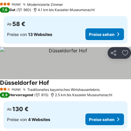
Hotel
Modernisierte Zimmer
3 Sterne
7,6
Gut
960
4.1 km bis Kasseler Museumsnacht
58 €
Ab
Preise von
13 Websites
Preise sehen
Teilen
Zu
Düsseldorfer Hof
Hotel
Traditionelles bayerisches Wirtshauserlebnis
2 Sterne
8,9
Hervorragend
815
2.5 km bis Kasseler Museumsnacht
130 €
Ab
Preise von
4 Websites
Preise sehen