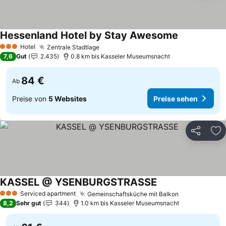
Hessenland Hotel by Stay Awesome
Hotel
Zentrale Stadtlage
3 Sterne
7,6
Gut
2.435
0.8 km bis Kasseler Museumsnacht
84 €
Ab
Preise von
5 Websites
Preise sehen
Teilen
Zu
KASSEL @ YSENBURGSTRASSE
Serviced apartment
Gemeinschaftsküche mit Balkon
3 Sterne
8,2
Sehr gut
344
1.0 km bis Kasseler Museumsnacht