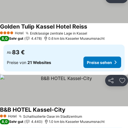
Teilen
Zu
Golden Tulip Kassel Hotel Reiss
Hotel
Erstklassige zentrale Lage in Kassel
4 Sterne
8,0
Sehr gut
4.478
0.6 km bis Kasseler Museumsnacht
83 €
Ab
Preise von
21 Websites
Preise sehen
Teilen
Zu
B&B HOTEL Kassel-City
Hotel
Schallisolierte Oase im Stadtzentrum
2 Sterne
8,0
Sehr gut
4.440
1.0 km bis Kasseler Museumsnacht