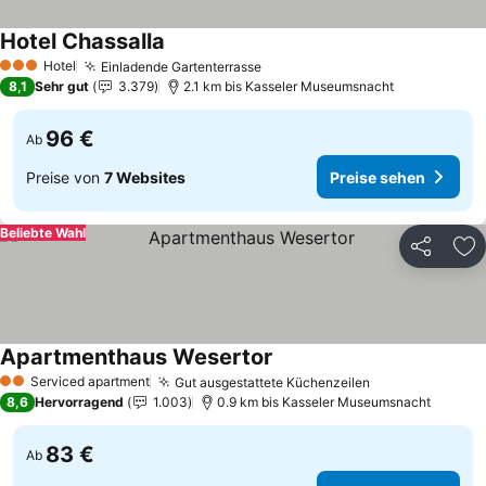
Hotel Chassalla
Hotel
Einladende Gartenterrasse
3 Sterne
8,1
Sehr gut
3.379
2.1 km bis Kasseler Museumsnacht
96 €
Ab
Preise von
7 Websites
Preise sehen
Beliebte Wahl
Teilen
Zu
Apartmenthaus Wesertor
Serviced apartment
Gut ausgestattete Küchenzeilen
2 Sterne
8,6
Hervorragend
1.003
0.9 km bis Kasseler Museumsnacht
83 €
Ab