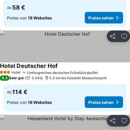
58 €
Ab
Preise von
18 Websites
Preise sehen
Teilen
Zu
Hotel Deutscher Hof
Hotel
Umfangreiches deutsches Frühstücksbuffet
3 Sterne
8,3
Sehr gut
3.445
0.3 km bis Kasseler Museumsnacht
114 €
Ab
Preise von
16 Websites
Preise sehen
Teilen
Zu