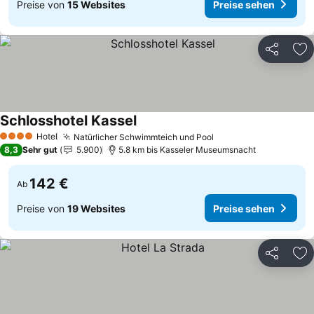
Preise von
15 Websites
Preise sehen
Teilen
Zu
Schlosshotel Kassel
Hotel
Natürlicher Schwimmteich und Pool
4 Sterne
8,3
Sehr gut
5.900
5.8 km bis Kasseler Museumsnacht
142 €
Ab
Preise von
19 Websites
Preise sehen
Teilen
Zu