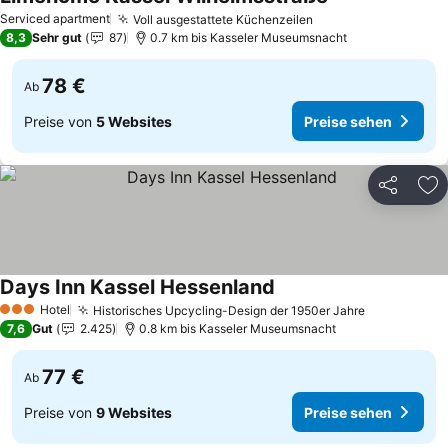
Serviced apartment
Voll ausgestattete Küchenzeilen
8,3
Sehr gut
87
0.7 km bis Kasseler Museumsnacht
78 €
Ab
Preise von
5 Websites
Preise sehen
Teilen
Zu
Days Inn Kassel Hessenland
Hotel
Historisches Upcycling-Design der 1950er Jahre
3 Sterne
7,6
Gut
2.425
0.8 km bis Kasseler Museumsnacht
77 €
Ab
Preise von
9 Websites
Preise sehen