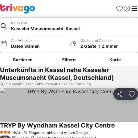
Favoriten
Einlog
Me
Reiseziel
Kasseler Museumsnacht, Kassel
An-/Abreise
Gäste und Zimmer
Daten wählen
2 Gäste, 1 Zimmer
Sortieren
Filtern
Karte
Unterkünfte in Kassel nahe Kasseler
Museumsnacht (Kassel, Deutschland)
So beeinflussen Zahlungen an uns unser Ranking
Teilen
Zu
TRYP By Wyndham Kassel City Centre
Hotel
Elegante Lobby und Atrium Design
3 Sterne