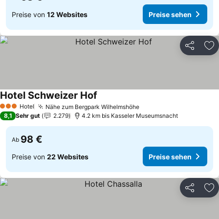
Preise von
12 Websites
Preise sehen
Teilen
Zu
Hotel Schweizer Hof
Hotel
Nähe zum Bergpark Wilhelmshöhe
3 Sterne
8,1
Sehr gut
2.279
4.2 km bis Kasseler Museumsnacht
98 €
Ab
Preise von
22 Websites
Preise sehen
Teilen
Zu