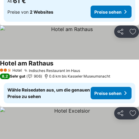
61 €
Ab
Preise von
2 Websites
Preise sehen
Teilen
Zu
Hotel am Rathaus
Hotel
Indisches Restaurant im Haus
2 Sterne
8,2
Sehr gut
906
0.6 km bis Kasseler Museumsnacht
Wähle Reisedaten aus, um die genauen
Preise sehen
Preise zu sehen
Teilen
Zu