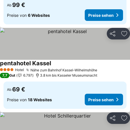
99 €
Ab
Preise von
6 Websites
Preise sehen
Teilen
Zu
pentahotel Kassel
Hotel
Nähe zum Bahnhof Kassel-Wilhelmshöhe
4 Sterne
7,7
Gut
6.797
3.8 km bis Kasseler Museumsnacht
69 €
Ab
Preise von
18 Websites
Preise sehen
Teilen
Zu