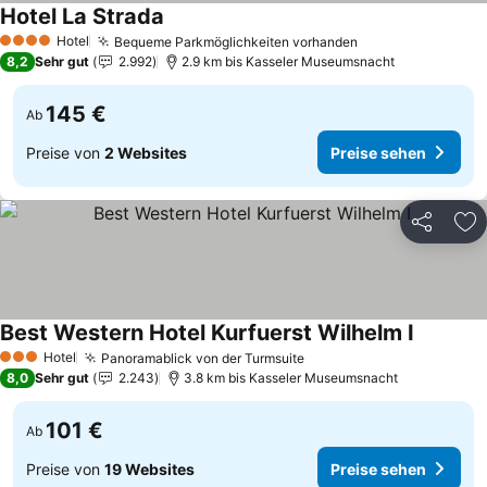
Hotel La Strada
Hotel
Bequeme Parkmöglichkeiten vorhanden
4 Sterne
8,2
Sehr gut
2.992
2.9 km bis Kasseler Museumsnacht
145 €
Ab
Preise von
2 Websites
Preise sehen
Teilen
Zu
Best Western Hotel Kurfuerst Wilhelm I
Hotel
Panoramablick von der Turmsuite
3 Sterne
8,0
Sehr gut
2.243
3.8 km bis Kasseler Museumsnacht
101 €
Ab
Preise von
19 Websites
Preise sehen