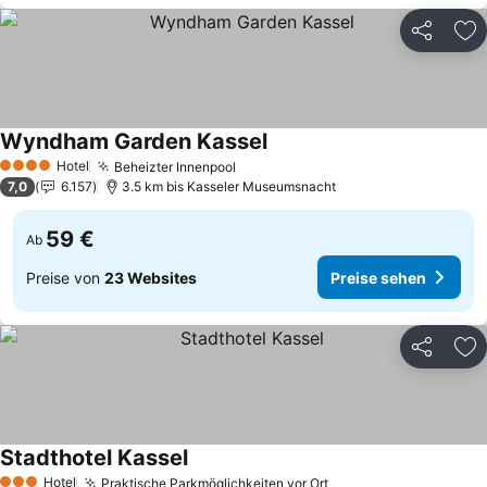
Teilen
Zu
Wyndham Garden Kassel
Hotel
Beheizter Innenpool
4 Sterne
7,0
6.157
3.5 km bis Kasseler Museumsnacht
59 €
Ab
Preise von
23 Websites
Preise sehen
Teilen
Zu
Stadthotel Kassel
Hotel
Praktische Parkmöglichkeiten vor Ort