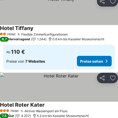
Teilen
Zu
Hotel Tiffany
Hotel
Flexible Zimmerkonfigurationen
2 Sterne
8,7
Hervorragend
1.244
0.6 km bis Kasseler Museumsnacht
110 €
Ab
Preise von
7 Websites
Preise sehen
Teilen
Zu
Hotel Roter Kater
Hotel
Aktiver Wassersport am Fluss
3 Sterne
7,5
Gut
4.207
5.3 km bis Kasseler Museumsnacht