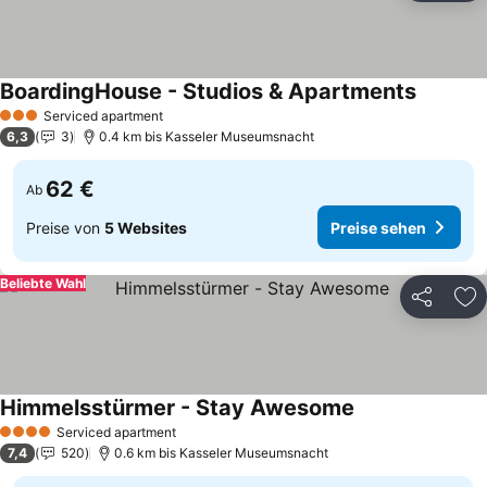
BoardingHouse - Studios & Apartments
Serviced apartment
3 Sterne
6,3
3
0.4 km bis Kasseler Museumsnacht
62 €
Ab
Preise von
5 Websites
Preise sehen
Beliebte Wahl
Teilen
Zu
Himmelsstürmer - Stay Awesome
Serviced apartment
4 Sterne
7,4
520
0.6 km bis Kasseler Museumsnacht