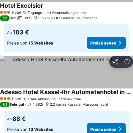
Hotel Excelsior
Hotel
Tagungs- und Veranstaltungsräume
3 Sterne
7,5
Gut
983
0.5 km bis Kasseler Museumsnacht
103 €
Ab
Preise von
15 Websites
Preise sehen
Teilen
Zu
Adesso Hotel Kassel-Ihr Automatenhotel in Kassel
Hotel
Tram-Anbindung Friedenskirche
3 Sterne
8,1
Sehr gut
4.562
2.2 km bis Kasseler Museumsnacht
88 €
Ab
Preise von
13 Websites
Preise sehen