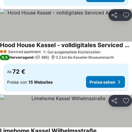
Teilen
Zu
Hood House Kassel - volldigitales Serviced Apartment
Serviced apartment
Gut ausgestattete Küchenzeilen
2 Sterne
8,5
Hervorragend
885
0.2 km bis Kasseler Museumsnacht
72 €
Ab
Preise von
15 Websites
Preise sehen
Teilen
Zu
Limehome Kassel Wilhelmsstraße