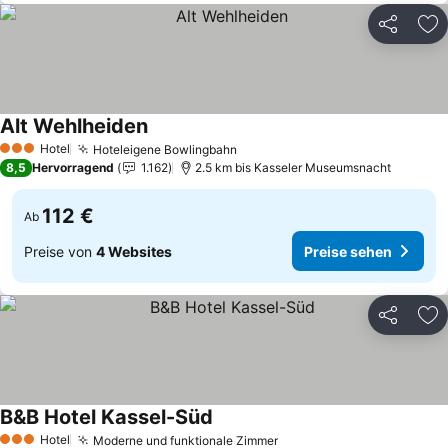
Teilen
Zu
Alt Wehlheiden
Hotel
Hoteleigene Bowlingbahn
3 Sterne
8,5
Hervorragend
1.162
2.5 km bis Kasseler Museumsnacht
112 €
Ab
Preise von
4 Websites
Preise sehen
Teilen
Zu
B&B Hotel Kassel-Süd
Hotel
Moderne und funktionale Zimmer
3 Sterne