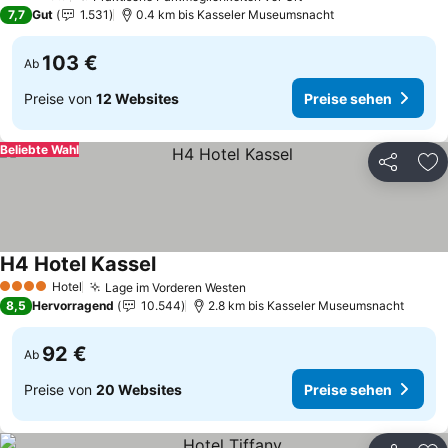
3 Sterne
7,7
Gut
1.531
0.4 km bis Kasseler Museumsnacht
103 €
Ab
Preise von
12 Websites
Preise sehen
Beliebte Wahl
Teilen
Zu
H4 Hotel Kassel
Hotel
Lage im Vorderen Westen
4 Sterne
8,5
Hervorragend
10.544
2.8 km bis Kasseler Museumsnacht
92 €
Ab
Preise von
20 Websites
Preise sehen