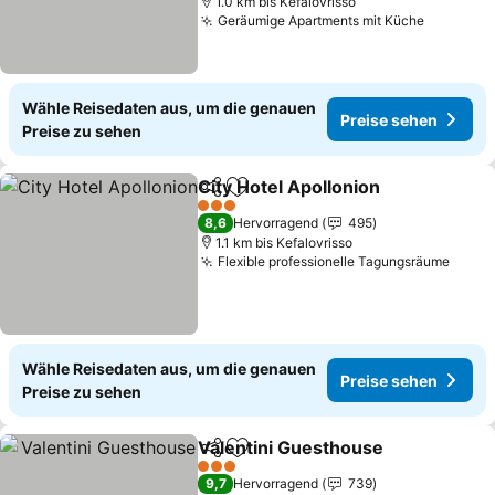
1.0 km bis Kefalovrisso
Geräumige Apartments mit Küche
Wähle Reisedaten aus, um die genauen
Preise sehen
Preise zu sehen
City Hotel Apollonion
Teilen
Zu Favoriten hinzufügen
3 Sterne
8,6
Hervorragend
495
1.1 km bis Kefalovrisso
Flexible professionelle Tagungsräume
Wähle Reisedaten aus, um die genauen
Preise sehen
Preise zu sehen
Valentini Guesthouse
Teilen
Zu Favoriten hinzufügen
3 Sterne
9,7
Hervorragend
739