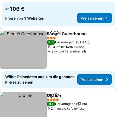
106 €
Ab
Preise von
3 Websites
Preise sehen
Semeli Guesthouse
Teilen
Zu Favoriten hinzufügen
3 Sterne
9,0
Hervorragend
446
1.4 km bis Kefalovrisso
Ski- und Fahrradverleih
Wähle Reisedaten aus, um die genauen
Preise sehen
Preise zu sehen
Old Inn
Teilen
Zu Favoriten hinzufügen
4 Sterne
9,1
Hervorragend
69
2.4 km bis Kefalovrisso