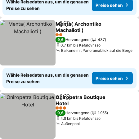
Wähle Reisedaten aus, um die genauen
Preise sehen
Preise zu sehen
Menta( Archontiko
Teilen
Zu Favoriten hinzufügen
Machalioti )
2 Sterne
9,6
Hervorragend
437
0.7 km bis Kefalovrisso
Balkone mit Panoramablick auf die Berge
Wähle Reisedaten aus, um die genauen
Preise sehen
Preise zu sehen
Oniropetra Boutique
Teilen
Zu Favoriten hinzufügen
Hotel
3 Sterne
9,6
Hervorragend
1.955
4.8 km bis Kefalovrisso
Außenpool