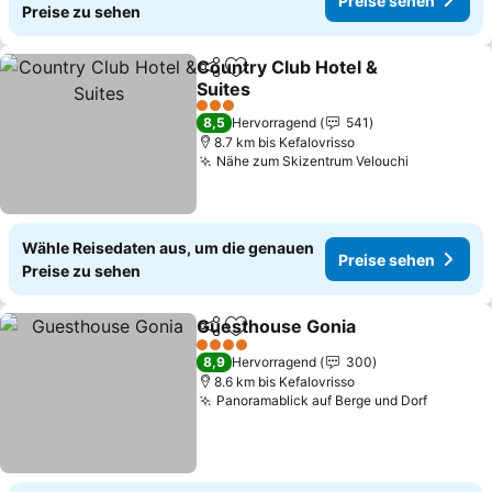
Preise sehen
Preise zu sehen
Country Club Hotel &
Teilen
Zu Favoriten hinzufügen
Suites
3 Sterne
8,5
Hervorragend
541
8.7 km bis Kefalovrisso
Nähe zum Skizentrum Velouchi
Wähle Reisedaten aus, um die genauen
Preise sehen
Preise zu sehen
Guesthouse Gonia
Teilen
Zu Favoriten hinzufügen
4 Sterne
8,9
Hervorragend
300
8.6 km bis Kefalovrisso
Panoramablick auf Berge und Dorf