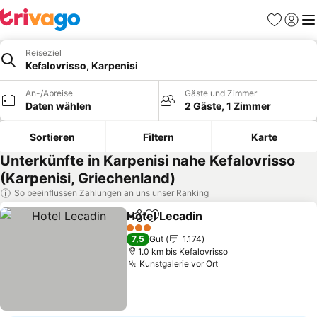
Favoriten
Einlog
Me
Reiseziel
Kefalovrisso, Karpenisi
An-/Abreise
Gäste und Zimmer
Daten wählen
2 Gäste, 1 Zimmer
Sortieren
Filtern
Karte
Unterkünfte in Karpenisi nahe Kefalovrisso
(Karpenisi, Griechenland)
So beeinflussen Zahlungen an uns unser Ranking
Hotel Lecadin
Teilen
Zu Favoriten hinzufügen
3 Sterne
7,5
Gut
1.174
1.0 km bis Kefalovrisso
Kunstgalerie vor Ort