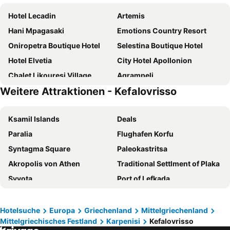
Hotel Lecadin
Artemis
Hani Mpagasaki
Emotions Country Resort
Oniropetra Boutique Hotel
Selestina Boutique Hotel
Hotel Elvetia
City Hotel Apollonion
Chalet Likouresi Village
Agrampeli
Weitere Attraktionen - Kefalovrisso
Valentini Guesthouse
Country Club Hotel & Suites
Anesis Hotel
HOTEL SPA MONTANA
Ksamil Islands
Deals
Epoches Luxury Suites
Paralia
Flughafen Korfu
Syntagma Square
Paleokastritsa
Akropolis von Athen
Traditional Settlment of Plaka
Syvota
Port of Lefkada
Chalkidiki Proto Podi
Hafen Patras
Hafen Korfu
Leptokaria
Hotelsuche
Europa
Griechenland
Mittelgriechenland
Mittelgriechisches Festland
Karpenisi
Kefalovrisso
Monastiraki
Glyfada Beach