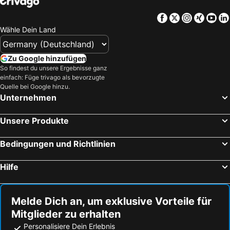
Felsenklöster Meteora
Butrint
Facebook
Twitter
Instagra
Xing
Yo
Laganas
Old Town of Kerkyra
Wähle Dein Land
Myrtos Beach
Koukaki
Olympiaki Akti
Flughafen Zakynthos
Zu Google hinzufügen
Nidri
Porto Katsiki
So findest du unsere Ergebnisse ganz
einfach: Füge trivago als bevorzugte
Port of Piraeus
Kolonaki
Quelle bei Google hinzu.
Unternehmen
Egaleo
Psirri
Nea Potidaia
Nea Plagia
Unsere Produkte
Afytos Beach
Kalamitsi
Tsilivi
Siviri
Bedingungen und Richtlinien
Loutsa
Chaniotis
Hilfe
Lichadonisia
Fetiye Mosque
Flughafen Kefalonia
Pefkohori Beach
Melde Dich an, um exklusive Vorteile für
Hafen Zakynthos
Polychrono beach
Mitglieder zu erhalten
Parga
Hafen von Igoumenitsa
Personalisiere Dein Erlebnis