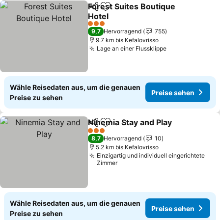
Forest Suites Boutique
Teilen
Zu Favoriten hinzufügen
Hotel
3 Sterne
9,7
Hervorragend
755
9.7 km bis Kefalovrisso
Lage an einer Flussklippe
Wähle Reisedaten aus, um die genauen
Preise sehen
Preise zu sehen
Ninemia Stay and Play
Teilen
Zu Favoriten hinzufügen
3 Sterne
8,7
Hervorragend
10
5.2 km bis Kefalovrisso
Einzigartig und individuell eingerichtete
Zimmer
Wähle Reisedaten aus, um die genauen
Preise sehen
Preise zu sehen