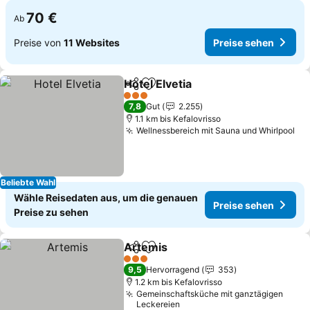
70 €
Ab
Preise von
11 Websites
Preise sehen
Hotel Elvetia
Teilen
Zu Favoriten hinzufügen
3 Sterne
7,8
Gut
2.255
1.1 km bis Kefalovrisso
Wellnessbereich mit Sauna und Whirlpool
Beliebte Wahl
Wähle Reisedaten aus, um die genauen
Preise sehen
Preise zu sehen
Artemis
Teilen
Zu Favoriten hinzufügen
3 Sterne
9,5
Hervorragend
353
1.2 km bis Kefalovrisso
Gemeinschaftsküche mit ganztägigen
Leckereien