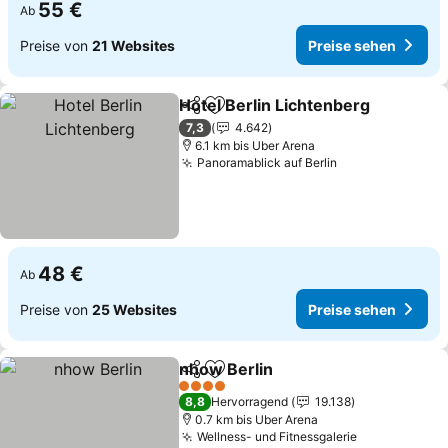
55 €
Ab
Preise von
21 Websites
Preise sehen
Hotel Berlin Lichtenberg
Teilen
Zu Favoriten hinzufügen
P
7,3
4.642
6.1 km bis Uber Arena
Panoramablick auf Berlin
Preise sehen
48 €
Ab
Preise von
25 Websites
Preise sehen
nhow Berlin
Teilen
Zu Favoriten hinzufügen
Preise sehen
4 Sterne
8,8
Hervorragend
19.138
0.7 km bis Uber Arena
Wellness- und Fitnessgalerie
Preise sehe