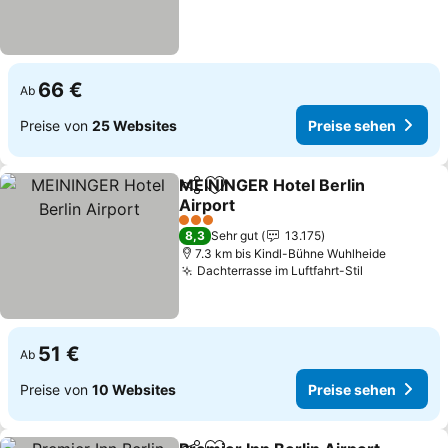
66 €
Ab
Preise von
25 Websites
Preise sehen
MEININGER Hotel Berlin
Teilen
Zu Favoriten hinzufügen
Airport
Preise sehen
3 Sterne
8,3
Sehr gut
13.175
7.3 km bis Kindl-Bühne Wuhlheide
Dachterrasse im Luftfahrt-Stil
Preise seh
51 €
Ab
Preise von
10 Websites
Preise sehen