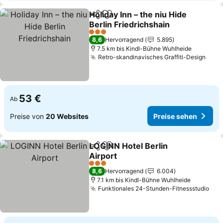
Holiday Inn – the niu Hide
Teilen
Zu Favoriten hinzufügen
Berlin Friedrichshain
Preise sehen
3 Sterne
8,6
Hervorragend
5.895
7.5 km bis Kindl-Bühne Wuhlheide
Retro-skandinavisches Graffiti-Design
Prei
53 €
Ab
Preise von
20 Websites
Preise sehen
LOGINN Hotel Berlin
Teilen
Zu Favoriten hinzufügen
Airport
Preise sehen
3 Sterne
8,6
Hervorragend
6.004
7.1 km bis Kindl-Bühne Wuhlheide
Funktionales 24-Stunden-Fitnessstudio
Pre