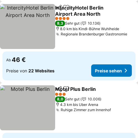
IntercityHotel Berlin
Teilen
Zu Favoriten hinzufügen
Airport Area North
Preise sehen
4 Sterne
8,3
Sehr gut
10.136
8.0 km bis Kindl-Bühne Wuhlheide
Regionale Brandenburger Gastronomie
Prei
46 €
Ab
Preise von
22 Websites
Preise sehen
Motel Plus Berlin
Teilen
Zu Favoriten hinzufügen
Preise se
3 Sterne
8,0
Sehr gut
10.006
4.3 km bis Uber Arena
Ruhige Zimmer zum Innenhof
Preise sehe