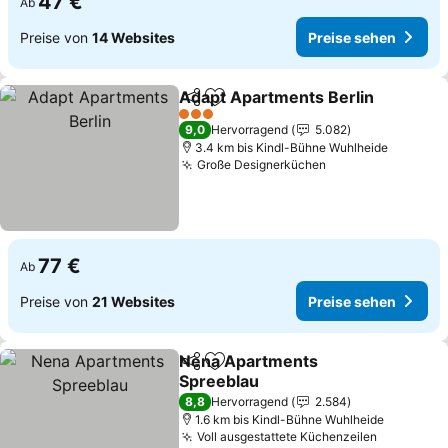
47 €
Ab
Preise von
14 Websites
Preise sehen
Adapt Apartments Berlin
Teilen
Zu Favoriten hinzufügen
P
3 Sterne
9,0
Hervorragend
5.082
3.4 km bis Kindl-Bühne Wuhlheide
Große Designerküchen
Preise sehen
77 €
Ab
Preise von
21 Websites
Preise sehen
Nena Apartments
Teilen
Zu Favoriten hinzufügen
Spreeblau
Preise sehen
8,8
Hervorragend
2.584
1.6 km bis Kindl-Bühne Wuhlheide
Voll ausgestattete Küchenzeilen
Preise se