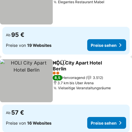
Elegantes Restaurant Mabel
Preise sehe
95 €
Ab
Preise von
19 Websites
Preise sehen
HOLI City Apart Hotel
Teilen
Zu Favoriten hinzufügen
Berlin
Preise sehen
2 Sterne
8,5
Hervorragend
3.512
3.7 km bis Uber Arena
Vielseitige Veranstaltungsräume
Preise se
57 €
Ab
Preise von
16 Websites
Preise sehen