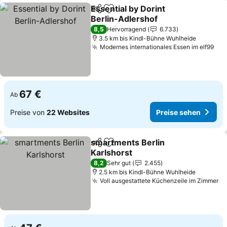
Essential by Dorint
Teilen
Zu Favoriten hinzufügen
Berlin-Adlershof
Preise sehen
8,5
Hervorragend
6.733
3.5 km bis Kindl-Bühne Wuhlheide
Modernes internationales Essen im elf99
Pre
67 €
Ab
Preise von
22 Websites
Preise sehen
smartments Berlin
Teilen
Zu Favoriten hinzufügen
Karlshorst
Preise sehen
8,2
Sehr gut
2.455
2.5 km bis Kindl-Bühne Wuhlheide
Voll ausgestattete Küchenzeile im Zimmer
Pr