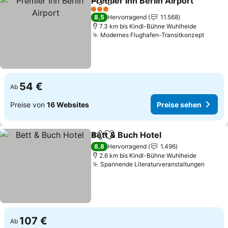
Premier Inn Berlin Airport
Teilen
Zu Favoriten hinzufügen
3 Sterne
8,5
Hervorragend
11.568
7.3 km bis Kindl-Bühne Wuhlheide
Modernes Flughafen-Transitkonzept
Preis
54 €
Ab
Preise von
16 Websites
Preise sehen
Bett & Buch Hotel
Teilen
Zu Favoriten hinzufügen
Preise s
8,8
Hervorragend
1.496
2.6 km bis Kindl-Bühne Wuhlheide
Spannende Literaturveranstaltungen
Preis
107 €
Ab