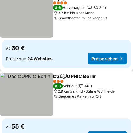
Teilen
Zu Favoriten hinzufügen
Preise sehen
4 Sterne
8,6
Hervorragend
30.211
3.7 km bis Uber Arena
Showtheater im Las Vegas Stil
Preise seh
60 €
Ab
Preise von
24 Websites
Preise sehen
Das COPNIC Berlin
Teilen
Zu Favoriten hinzufügen
Preise 
3 Sterne
8,3
Sehr gut
461
2.9 km bis Kindl-Bühne Wuhlheide
Bequemes Parken vor Ort
Preise sehen
55 €
Ab