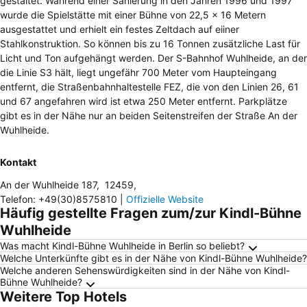
gestaltet. Während einer Sanierung in den Jahren 1996 und 1997
wurde die Spielstätte mit einer Bühne von 22,5 x 16 Metern
ausgestattet und erhielt ein festes Zeltdach auf eiiner
Stahlkonstruktion. So können bis zu 16 Tonnen zusätzliche Last für
Licht und Ton aufgehängt werden. Der S-Bahnhof Wuhlheide, an der
die Linie S3 hält, liegt ungefähr 700 Meter vom Haupteingang
entfernt, die Straßenbahnhaltestelle FEZ, die von den Linien 26, 61
und 67 angefahren wird ist etwa 250 Meter entfernt. Parkplätze
gibt es in der Nähe nur an beiden Seitenstreifen der Straße An der
Wuhlheide.
Kontakt
An der Wuhlheide 187
,
12459
,
Telefon
:
+49(30)8575810
|
Offizielle Website
Häufig gestellte Fragen zum/zur Kindl-Bühne
Wuhlheide
Was macht Kindl-Bühne Wuhlheide in Berlin so beliebt?
Welche Unterkünfte gibt es in der Nähe von Kindl-Bühne Wuhlheide?
Welche anderen Sehenswürdigkeiten sind in der Nähe von Kindl-
Bühne Wuhlheide?
Weitere Top Hotels