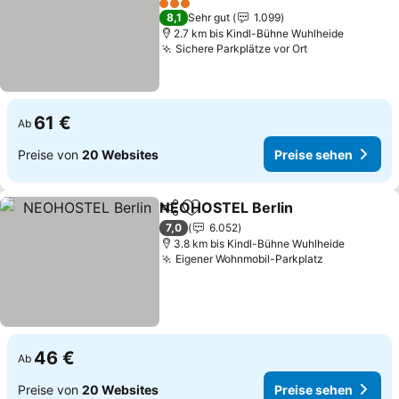
Preise sehen
3 Sterne
8,1
Sehr gut
1.099
2.7 km bis Kindl-Bühne Wuhlheide
Sichere Parkplätze vor Ort
Preise sehen
61 €
Ab
Preise von
20 Websites
Preise sehen
NEOHOSTEL Berlin
Teilen
Zu Favoriten hinzufügen
Preise 
7,0
6.052
3.8 km bis Kindl-Bühne Wuhlheide
Eigener Wohnmobil-Parkplatz
Preise seh
46 €
Ab
Preise von
20 Websites
Preise sehen