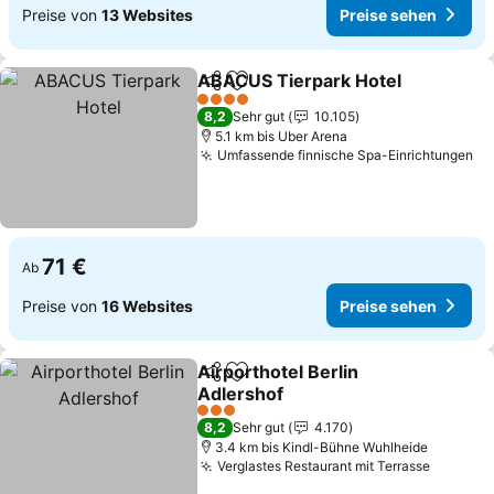
Preise von
13 Websites
Preise sehen
ABACUS Tierpark Hotel
Teilen
Zu Favoriten hinzufügen
Pr
4 Sterne
8,2
Sehr gut
10.105
5.1 km bis Uber Arena
Umfassende finnische Spa-Einrichtungen
Pr
71 €
Ab
Preise von
16 Websites
Preise sehen
Airporthotel Berlin
Teilen
Zu Favoriten hinzufügen
Adlershof
Preise sehen
3 Sterne
8,2
Sehr gut
4.170
3.4 km bis Kindl-Bühne Wuhlheide
Verglastes Restaurant mit Terrasse
Preise 