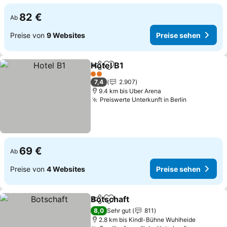
82 €
Ab
Preise von
9 Websites
Preise sehen
Hotel B1
Teilen
Zu Favoriten hinzufügen
Preise sehen
2 Sterne
7,4
2.907
9.4 km bis Uber Arena
Preiswerte Unterkunft in Berlin
Preise seh
69 €
Ab
Preise von
4 Websites
Preise sehen
Botschaft
Teilen
Zu Favoriten hinzufügen
Preise sehen
8,0
Sehr gut
811
2.8 km bis Kindl-Bühne Wuhlheide