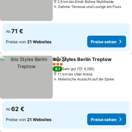
2.6 km bis Kindl-Bühne Wuhlheide
Dahme-Terrasse und Lounge am Fluss
Prei
71 €
Ab
Preise von
21 Websites
Preise sehen
ibis Styles Berlin Treptow
Teilen
Zu Favoriten hinzufügen
3 Sterne
8,1
Sehr gut
6.285
7.1 km bis Uber Arena
Malerische Aussicht auf die Spree
Preise 
62 €
Ab
Preise von
21 Websites
Preise sehen