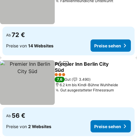
Familienfreundliche Unterkunft
Preise se
72 €
Ab
Preise von
14 Websites
Preise sehen
Premier Inn Berlin City
Teilen
Zu Favoriten hinzufügen
Süd
Preise sehen
3 Sterne
7,6
Gut
3.490
6.2 km bis Kindl-Bühne Wuhlheide
Gut ausgestatteter Fitnessraum
Preise se
56 €
Ab
Preise von
2 Websites
Preise sehen