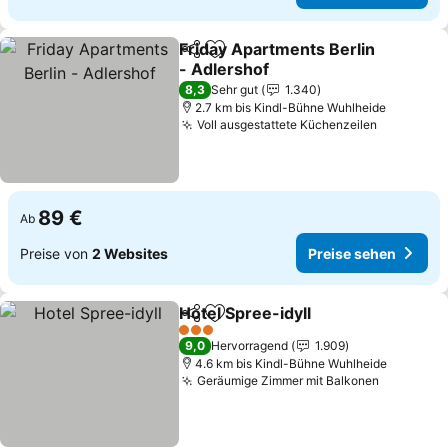
Friday Apartments Berlin
Teilen
Zu Favoriten hinzufügen
- Adlershof
Preise sehen
8,3
Sehr gut
1.340
2.7 km bis Kindl-Bühne Wuhlheide
Voll ausgestattete Küchenzeilen
Preise se
89 €
Ab
Preise von
2 Websites
Preise sehen
Hotel Spree-idyll
Teilen
Zu Favoriten hinzufügen
Preise se
3 Sterne
9,0
Hervorragend
1.909
4.6 km bis Kindl-Bühne Wuhlheide
Geräumige Zimmer mit Balkonen
Preise s