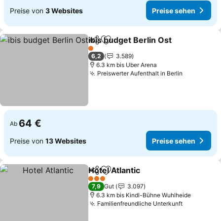
Preise von
3 Websites
Preise sehen
ibis budget Berlin Ost
Teilen
Zu Favoriten hinzufügen
Prei
1 Sterne
6,2
3.589
6.3 km bis Uber Arena
Preiswerter Aufenthalt in Berlin
Preise se
64 €
Ab
Preise von
13 Websites
Preise sehen
Hotel Atlantic
Teilen
Zu Favoriten hinzufügen
Preise sehen
3 Sterne
7,9
Gut
3.097
6.3 km bis Kindl-Bühne Wuhlheide
Familienfreundliche Unterkunft
Preise se