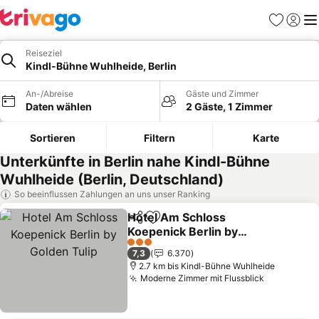
Favoriten
Einlog
Me
Reiseziel
Kindl-Bühne Wuhlheide, Berlin
An-/Abreise
Gäste und Zimmer
Daten wählen
2 Gäste, 1 Zimmer
Sortieren
Filtern
Karte
Unterkünfte in Berlin nahe Kindl-Bühne
Wuhlheide (Berlin, Deutschland)
So beeinflussen Zahlungen an uns unser Ranking
Hotel Am Schloss
Teilen
Zu Favoriten hinzufügen
Koepenick Berlin by
Golden Tulip
Preise sehen
3 Sterne
7,3
6.370
2.7 km bis Kindl-Bühne Wuhlheide
Moderne Zimmer mit Flussblick
Preise se