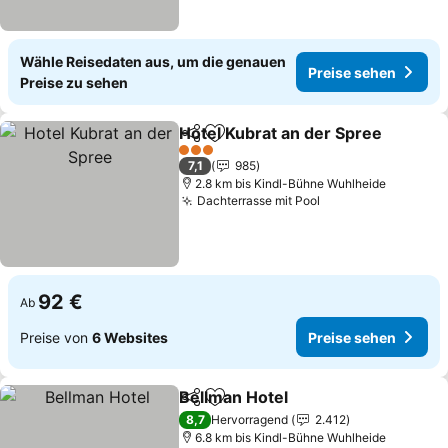
Wähle Reisedaten aus, um die genauen
Preise sehen
Preise zu sehen
Hotel Kubrat an der Spree
Teilen
Zu Favoriten hinzufügen
3 Sterne
7,1
985
2.8 km bis Kindl-Bühne Wuhlheide
Dachterrasse mit Pool
Preise sehen
92 €
Ab
Preise von
6 Websites
Preise sehen
Bellman Hotel
Teilen
Zu Favoriten hinzufügen
Preise sehen
8,7
Hervorragend
2.412
6.8 km bis Kindl-Bühne Wuhlheide