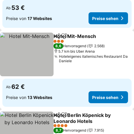
53 €
Ab
Preise von
17 Websites
Preise sehen
Hotel Mit-Mensch
Teilen
Zu Favoriten hinzufügen
Preise s
3 Sterne
8,6
Hervorragend
2.568
5.7 km bis Uber Arena
Hoteleigenes italienisches Restaurant Da
Daniele
62 €
Ab
Preise von
13 Websites
Preise sehen
Hotel Berlin Köpenick by
Teilen
Zu Favoriten hinzufügen
Leonardo Hotels
Preise sehen
4 Sterne
8,7
Hervorragend
7.915