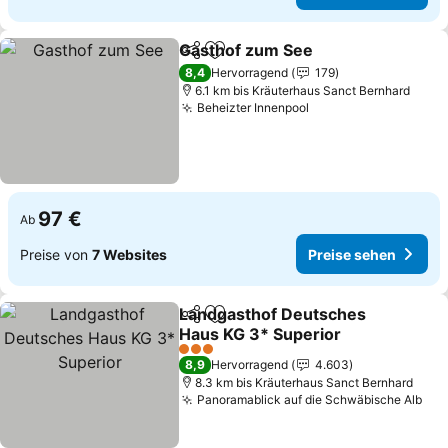
Gasthof zum See
Teilen
Zu Favoriten hinzufügen
Preise se
8,4
Hervorragend
179
6.1 km bis Kräuterhaus Sanct Bernhard
Beheizter Innenpool
Preise sehen
97 €
Ab
Preise von
7 Websites
Preise sehen
Landgasthof Deutsches
Teilen
Zu Favoriten hinzufügen
Haus KG 3* Superior
Preise sehen
3 Sterne
8,9
Hervorragend
4.603
8.3 km bis Kräuterhaus Sanct Bernhard
Panoramablick auf die Schwäbische Alb
Pre