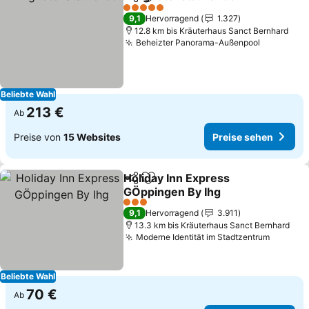
Teilen
Zu Favoriten hinzufügen
Prei
5 Sterne
9,1
Hervorragend
1.327
12.8 km bis Kräuterhaus Sanct Bernhard
Beheizter Panorama-Außenpool
Preise se
Beliebte Wahl
213 €
Ab
Preise von
15 Websites
Preise sehen
Holiday Inn Express
Teilen
Zu Favoriten hinzufügen
GÖppingen By Ihg
Preise sehen
3 Sterne
9,1
Hervorragend
3.911
13.3 km bis Kräuterhaus Sanct Bernhard
Moderne Identität im Stadtzentrum
Preise 
Beliebte Wahl
70 €
Ab