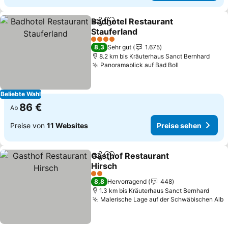
Badhotel Restaurant
Teilen
Zu Favoriten hinzufügen
Stauferland
Preise sehen
4 Sterne
8,3
Sehr gut
1.675
8.2 km bis Kräuterhaus Sanct Bernhard
Panoramablick auf Bad Boll
Preise sehen
Beliebte Wahl
86 €
Ab
Preise von
11 Websites
Preise sehen
Gasthof Restaurant
Teilen
Zu Favoriten hinzufügen
Hirsch
Preise sehen
2 Sterne
8,8
Hervorragend
448
1.3 km bis Kräuterhaus Sanct Bernhard
Malerische Lage auf der Schwäbischen Alb
P