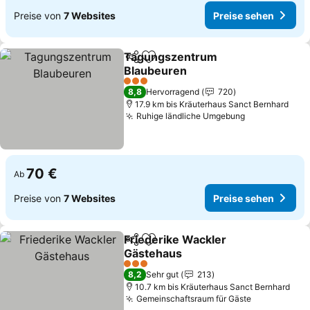
Preise von
7 Websites
Preise sehen
Tagungszentrum
Teilen
Zu Favoriten hinzufügen
Blaubeuren
Preise sehen
3 Sterne
8,8
Hervorragend
720
17.9 km bis Kräuterhaus Sanct Bernhard
Ruhige ländliche Umgebung
Preise sehe
70 €
Ab
Preise von
7 Websites
Preise sehen
Friederike Wackler
Teilen
Zu Favoriten hinzufügen
Gästehaus
Preise sehen
3 Sterne
8,2
Sehr gut
213
10.7 km bis Kräuterhaus Sanct Bernhard
Gemeinschaftsraum für Gäste
Preise seh