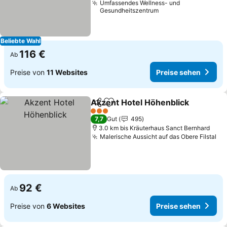
Umfassendes Wellness- und
Gesundheitszentrum
Beliebte Wahl
116 €
Ab
Preise von
11 Websites
Preise sehen
Akzent Hotel Höhenblick
Teilen
Zu Favoriten hinzufügen
P
3 Sterne
7,7
Gut
495
3.0 km bis Kräuterhaus Sanct Bernhard
Malerische Aussicht auf das Obere Filstal
Pr
92 €
Ab
Preise von
6 Websites
Preise sehen