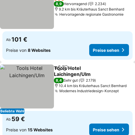
Preise sehen
3 Sterne
8,9
Hervorragend
2.234
9.2 km bis Kräuterhaus Sanct Bernhard
Hervorragende regionale Gastronomie
Prei
101 €
Ab
Preise von
8 Websites
Preise sehen
Tools Hotel
Teilen
Zu Favoriten hinzufügen
Laichingen/Ulm
Preise sehen
8,4
Sehr gut
2.179
10.4 km bis Kräuterhaus Sanct Bernhard
Modernes Industriedesign-Konzept
Preise
Beliebte Wahl
59 €
Ab
Preise von
15 Websites
Preise sehen