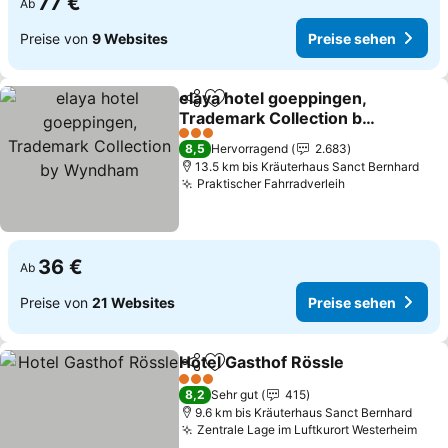
77 €
Ab
Preise von
9 Websites
Preise sehen
elaya hotel goeppingen,
Teilen
Zu Favoriten hinzufügen
Trademark Collection by
Wyndham
Preise sehen
3 Sterne
8,5
Hervorragend
2.683
13.5 km bis Kräuterhaus Sanct Bernhard
Praktischer Fahrradverleih
Preise sehen
36 €
Ab
Preise von
21 Websites
Preise sehen
Hotel Gasthof Rössle
Teilen
Zu Favoriten hinzufügen
Preis
3 Sterne
8,2
Sehr gut
415
9.6 km bis Kräuterhaus Sanct Bernhard
Zentrale Lage im Luftkurort Westerheim
Prei