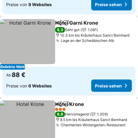
Preise von
9 Websites
Preise sehen
Hotel Garni Krone
Teilen
Zu Favoriten hinzufügen
Preise s
8,3
Sehr gut
1.081
10.3 km bis Kräuterhaus Sanct Bernhard
Lage an der Schwäbischen Alb
Preise se
Beliebte Wahl
88 €
Ab
Preise von
6 Websites
Preise sehen
Hotel Krone
Teilen
Zu Favoriten hinzufügen
Preise sehen
3 Sterne
8,8
Hervorragend
1.309
8.5 km bis Kräuterhaus Sanct Bernhard
Charmantes Wintergarten-Restaurant
Preis