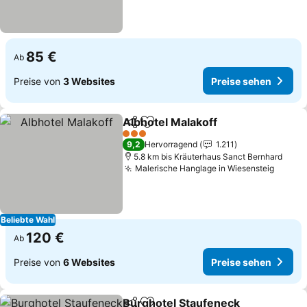
85 €
Ab
Preise von
3 Websites
Preise sehen
Albhotel Malakoff
Teilen
Zu Favoriten hinzufügen
Preise s
3 Sterne
9,2
Hervorragend
1.211
5.8 km bis Kräuterhaus Sanct Bernhard
Malerische Hanglage in Wiesensteig
Preise
Beliebte Wahl
120 €
Ab
Preise von
6 Websites
Preise sehen
Burghotel Staufeneck