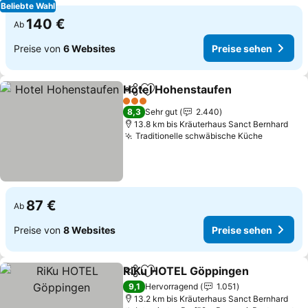
Beliebte Wahl
140 €
Ab
Preise von
6 Websites
Preise sehen
Hotel Hohenstaufen
Teilen
Zu Favoriten hinzufügen
Preise
3 Sterne
8,3
Sehr gut
2.440
13.8 km bis Kräuterhaus Sanct Bernhard
Traditionelle schwäbische Küche
Preise s
87 €
Ab
Preise von
8 Websites
Preise sehen
RiKu HOTEL Göppingen
Teilen
Zu Favoriten hinzufügen
Pr
9,1
Hervorragend
1.051
13.2 km bis Kräuterhaus Sanct Bernhard