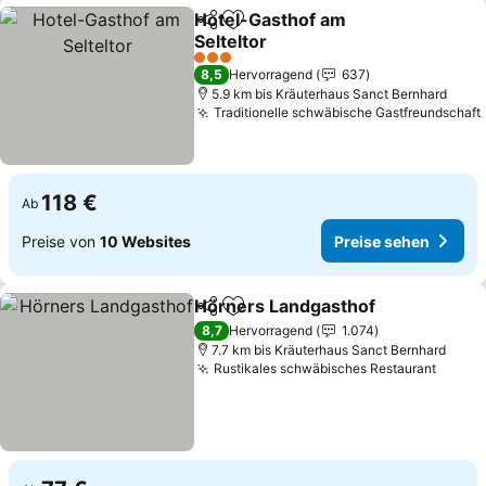
Hotel-Gasthof am
Teilen
Zu Favoriten hinzufügen
Selteltor
Preise sehen
3 Sterne
8,5
Hervorragend
637
5.9 km bis Kräuterhaus Sanct Bernhard
Traditionelle schwäbische Gastfreundschaft
118 €
Ab
Preise von
10 Websites
Preise sehen
Hörners Landgasthof
Teilen
Zu Favoriten hinzufügen
Prei
8,7
Hervorragend
1.074
7.7 km bis Kräuterhaus Sanct Bernhard
Rustikales schwäbisches Restaurant
Preis