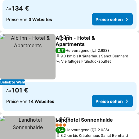
134 €
Ab
Preise von
3 Websites
Preise sehen
Alb Inn - Hotel &
Teilen
Zu Favoriten hinzufügen
Apartments
Preise sehen
8,7
Hervorragend
2.683
9.0 km bis Kräuterhaus Sanct Bernhard
Vielfältiges Frühstücksbuffet
Preise sehe
Beliebte Wahl
101 €
Ab
Preise von
14 Websites
Preise sehen
Landhotel Sonnenhalde
Teilen
Zu Favoriten hinzufügen
Pr
3 Sterne
9,4
Hervorragend
2.086
8.2 km bis Kräuterhaus Sanct Bernhard