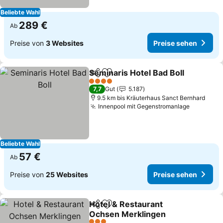
Beliebte Wahl
289 €
Ab
Preise von
3 Websites
Preise sehen
Seminaris Hotel Bad Boll
Teilen
Zu Favoriten hinzufügen
P
4 Sterne
7,7
Gut
5.187
9.5 km bis Kräuterhaus Sanct Bernhard
Innenpool mit Gegenstromanlage
Preise s
Beliebte Wahl
57 €
Ab
Preise von
25 Websites
Preise sehen
Hotel & Restaurant
Teilen
Zu Favoriten hinzufügen
Ochsen Merklingen