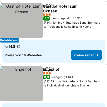
Gasthof Hotel zum
Teilen
Zu Favoriten hinzufügen
Ochsen
Preise sehen
3 Sterne
8,7
Hervorragend
1.930
14.4 km bis Kräuterhaus Sanct Bernhard
Traditionelle schwäbische Küche
Preise s
Beliebte Wahl
94 €
Ab
Preise von
14 Websites
Preise sehen
Engelhof
Teilen
Zu Favoriten hinzufügen
Preise sehen
3 Sterne
8,3
Sehr gut
644
12.4 km bis Kräuterhaus Sanct Bernhard
Individuell eingerichtete Zimmer
Preise se