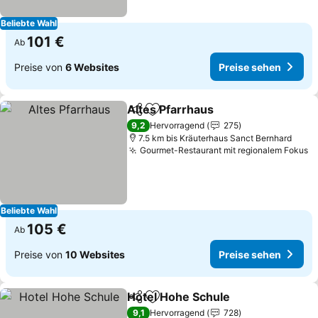
Beliebte Wahl
101 €
Ab
Preise von
6 Websites
Preise sehen
Altes Pfarrhaus
Teilen
Zu Favoriten hinzufügen
Preise seh
9,2
Hervorragend
275
7.5 km bis Kräuterhaus Sanct Bernhard
Gourmet-Restaurant mit regionalem Fokus
P
Beliebte Wahl
105 €
Ab
Preise von
10 Websites
Preise sehen
Hotel Hohe Schule
Teilen
Zu Favoriten hinzufügen
Preise 
9,1
Hervorragend
728