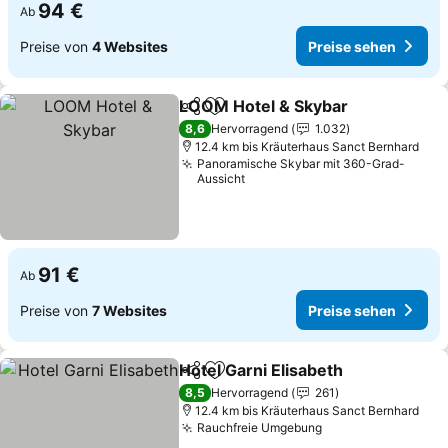
94 €
Ab
Preise von
4 Websites
Preise sehen
LOOM Hotel & Skybar
Teilen
Zu Favoriten hinzufügen
Prei
8,6
Hervorragend
1.032
12.4 km bis Kräuterhaus Sanct Bernhard
Panoramische Skybar mit 360-Grad-
Aussicht
91 €
Ab
Preise von
7 Websites
Preise sehen
Hotel Garni Elisabeth
Teilen
Zu Favoriten hinzufügen
Preis
8,5
Hervorragend
261
12.4 km bis Kräuterhaus Sanct Bernhard
Rauchfreie Umgebung
Preise sehen