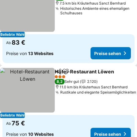
7.5 km bis Kräuterhaus Sanct Bernhard
Historisches Ambiente eines ehemaligen
Schulhauses
Beliebte Wahl
83 €
Ab
Preise von
13 Websites
Preise sehen
Hotel-Restaurant Löwen
Teilen
Zu Favoriten hinzufügen
P
3 Sterne
8,2
Sehr gut
2.120
11.0 km bis Kräuterhaus Sanct Bernhard
Rustikale und elegante Speisemöglichkeiten
Beliebte Wahl
75 €
Ab
Preise von
10 Websites
Preise sehen