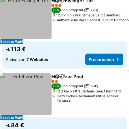
Hotel Eislinger Tor
Teilen
Zu Favoriten hinzufügen
Preise 
3 Sterne
8,5
Hervorragend
723
12.7 km bis Kräuterhaus Sanct Bernhard
Authentische italienische Küche im Portofino
Beliebte Wahl
113 €
Ab
Preise von
7 Websites
Preise sehen
Hotel zur Post
Teilen
Zu Favoriten hinzufügen
Preise sehe
2 Sterne
8,5
Hervorragend
506
12.3 km bis Kräuterhaus Sanct Bernhard
Gemütliches Restaurant mit saisonaler
Terrasse
Beliebte Wahl
84 €
Ab