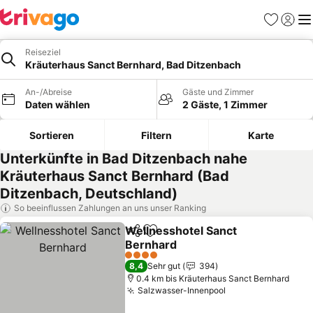
Favoriten
Einlog
Me
Reiseziel
Kräuterhaus Sanct Bernhard, Bad Ditzenbach
An-/Abreise
Gäste und Zimmer
Daten wählen
2 Gäste, 1 Zimmer
Sortieren
Filtern
Karte
Unterkünfte in Bad Ditzenbach nahe
Kräuterhaus Sanct Bernhard (Bad
Ditzenbach, Deutschland)
So beeinflussen Zahlungen an uns unser Ranking
Wellnesshotel Sanct
Teilen
Zu Favoriten hinzufügen
Bernhard
Preise sehen
4 Sterne
8,4
Sehr gut
394
0.4 km bis Kräuterhaus Sanct Bernhard
Salzwasser-Innenpool
Preise sehen