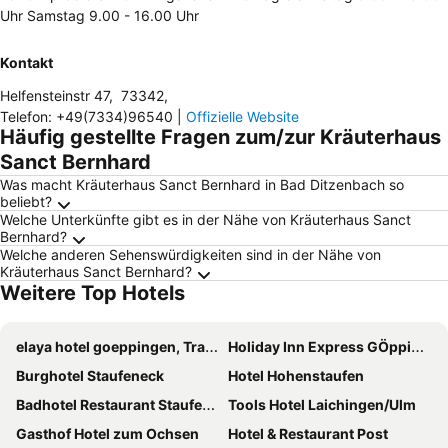
Uhr Samstag 9.00 - 16.00 Uhr
Kontakt
Helfensteinstr 47
,
73342
,
Telefon
:
+49(7334)96540
|
Offizielle Website
Häufig gestellte Fragen zum/zur Kräuterhaus
Sanct Bernhard
Was macht Kräuterhaus Sanct Bernhard in Bad Ditzenbach so
beliebt?
Welche Unterkünfte gibt es in der Nähe von Kräuterhaus Sanct
Bernhard?
Welche anderen Sehenswürdigkeiten sind in der Nähe von
Kräuterhaus Sanct Bernhard?
Weitere Top Hotels
elaya hotel goeppingen, Trademark Collection by Wyndham
Holiday Inn Express GÖppingen By Ihg
Burghotel Staufeneck
Hotel Hohenstaufen
Badhotel Restaurant Stauferland
Tools Hotel Laichingen/Ulm
Gasthof Hotel zum Ochsen
Hotel & Restaurant Post