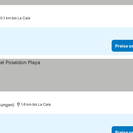
0.1 km bis La Cala
Preise s
tungen)
1.6 km bis La Cala
Preise s