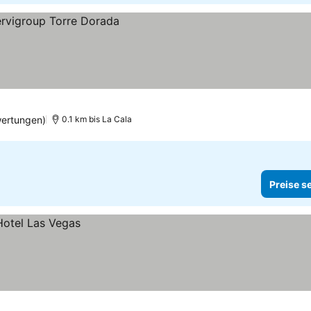
ertungen)
0.1 km bis La Cala
Preise s