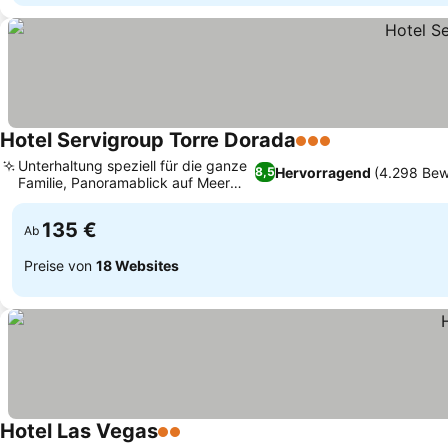
Hotel Servigroup Torre Dorada
3 Sterne
Unterhaltung speziell für die ganze
Hervorragend
(4.298 Bew
8,5
Familie, Panoramablick auf Meer
und Berge
135 €
Ab
Preise von
18 Websites
Hotel Las Vegas
2 Sterne