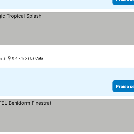
en)
0.4 km bis La Cala
Preise s