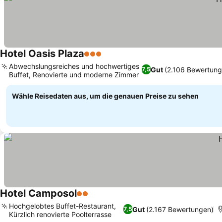
Hotel Oasis Plaza
3 Sterne
Abwechslungsreiches und hochwertiges
Gut
(2.106 Bewertung
7,5
Buffet, Renovierte und moderne Zimmer
Wähle Reisedaten aus, um die genauen Preise zu sehen
Hotel Camposol
2 Sterne
Hochgelobtes Buffet-Restaurant,
Gut
(2.167 Bewertungen)
7,5
Kürzlich renovierte Poolterrasse