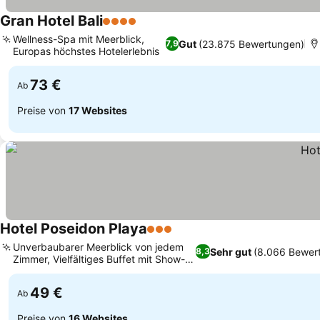
Gran Hotel Bali
4 Sterne
Wellness-Spa mit Meerblick,
Gut
(23.875 Bewertungen)
7,9
Europas höchstes Hotelerlebnis
73 €
Ab
Preise von
17 Websites
Hotel Poseidon Playa
3 Sterne
Unverbaubarer Meerblick von jedem
Sehr gut
(8.066 Bewer
8,3
Zimmer, Vielfältiges Buffet mit Show-
Cooking
49 €
Ab
Preise von
16 Websites