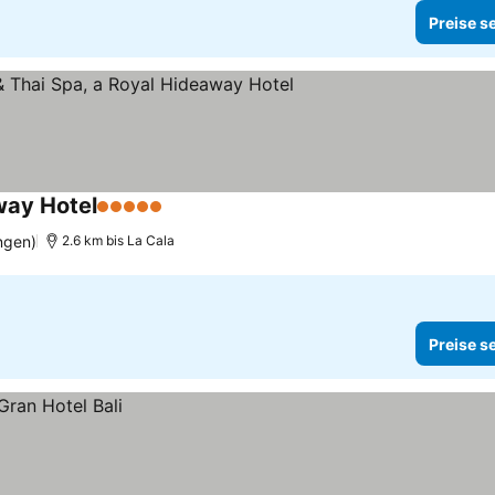
Preise s
way Hotel
5 Sterne
ngen)
2.6 km bis La Cala
Preise s