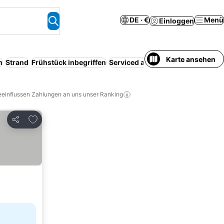
DE · €
Menü
Einloggen
Karte ansehen
n
Strand
Frühstück inbegriffen
Serviced apartment
Parkplatz
Ko
eeinflussen Zahlungen an uns unser Ranking
Zu Favoriten hinzufügen
Teilen