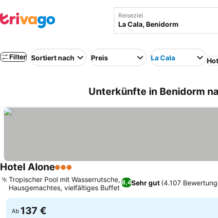
Reiseziel
Filter
Sortiert nach
Preis
La Cala
Hot
Unterkünfte in Benidorm n
Hotel Alone
3 Sterne
Tropischer Pool mit Wasserrutsche,
Sehr gut
(4.107 Bewertung
8,4
Hausgemachtes, vielfältiges Buffet
137 €
Ab