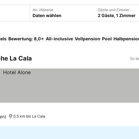
An-/Abreise
Gäste und Zimmer
Daten wählen
2 Gäste, 1 Zimmer
els
Bewertung: 8,0+
All-inclusive
Vollpension
Pool
Halbpensio
ahe La Cala
So b
en)
0.5 km bis La Cala