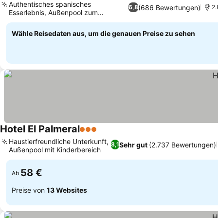
Authentisches spanisches
(686 Bewertungen)
6,8
2.
Esserlebnis, Außenpool zum
Entspannen
Wähle Reisedaten aus, um die genauen Preise zu sehen
Hotel El Palmeral
3 Sterne
Haustierfreundliche Unterkunft,
Sehr gut
(2.737 Bewertungen)
8,1
Außenpool mit Kinderbereich
58 €
Ab
Preise von
13 Websites