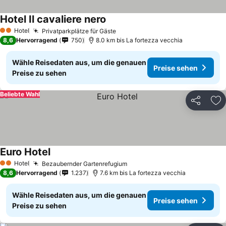
Hotel Il cavaliere nero
Hotel
Privatparkplätze für Gäste
2 Sterne
8,6
Hervorragend
750
8.0 km bis La fortezza vecchia
Wähle Reisedaten aus, um die genauen
Preise sehen
Preise zu sehen
Beliebte Wahl
Teilen
Zu
Euro Hotel
Hotel
Bezaubernder Gartenrefugium
2 Sterne
8,6
Hervorragend
1.237
7.6 km bis La fortezza vecchia
Wähle Reisedaten aus, um die genauen
Preise sehen
Preise zu sehen