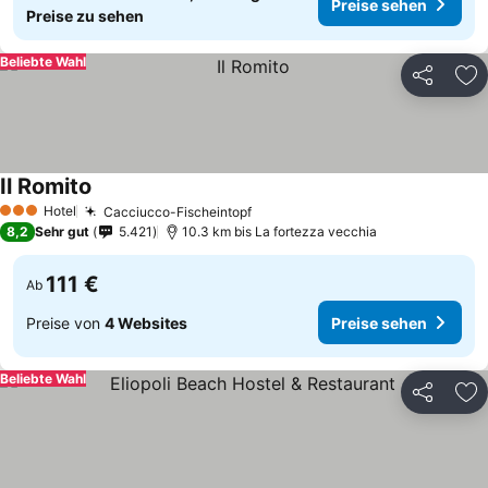
Preise sehen
Preise zu sehen
Beliebte Wahl
Teilen
Zu
Il Romito
Hotel
Cacciucco-Fischeintopf
3 Sterne
8,2
Sehr gut
5.421
10.3 km bis La fortezza vecchia
111 €
Ab
Preise von
4 Websites
Preise sehen
Beliebte Wahl
Teilen
Zu