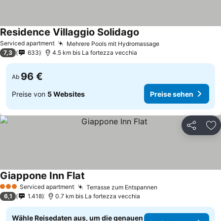
Residence Villaggio Solidago
Serviced apartment
Mehrere Pools mit Hydromassage
7,3
633
4.5 km bis La fortezza vecchia
96 €
Ab
Preise von
5 Websites
Preise sehen
Teilen
Zu
Giappone Inn Flat
Serviced apartment
Terrasse zum Entspannen
3 Sterne
6,1
1.418
0.7 km bis La fortezza vecchia
Wähle Reisedaten aus, um die genauen