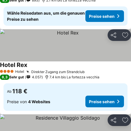
8,1
Sehr gut
893
2.1 km bis La fortezza vecchia
Wähle Reisedaten aus, um die genauen
Preise sehen
Preise zu sehen
Teilen
Zu
Hotel Rex
Hotel
Direkter Zugang zum Strandclub
4 Sterne
8,3
Sehr gut
4.057
7.4 km bis La fortezza vecchia
118 €
Ab
Preise von
4 Websites
Preise sehen
Teilen
Zu