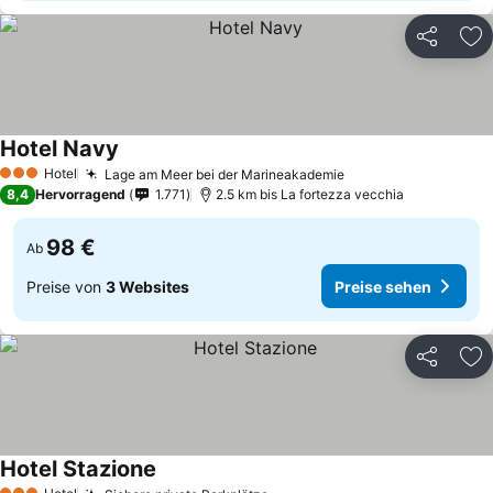
Teilen
Zu
Hotel Navy
Hotel
Lage am Meer bei der Marineakademie
3 Sterne
8,4
Hervorragend
1.771
2.5 km bis La fortezza vecchia
98 €
Ab
Preise von
3 Websites
Preise sehen
Teilen
Zu
Hotel Stazione