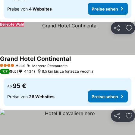
Preise von
4 Websites
Preise sehen
Beliebte Wahl
Teilen
Zu
Grand Hotel Continental
Hotel
Mehrere Restaurants
4 Sterne
7,7
Gut
4.134
8.5 km bis La fortezza vecchia
95 €
Ab
Preise von
26 Websites
Preise sehen
Teilen
Zu