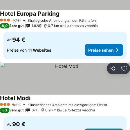
Hotel Europa Parking
Hotel
Strategische Anbindung an den Fährhafen
3 Sterne
8,0
Sehr gut
1.928
0.7 km bis La fortezza vecchia
94 €
Ab
Preise von
11 Websites
Preise sehen
Teilen
Zu
Hotel Modi
Hotel
Künstlerisches Ambiente mit einzigartigem Dekor
3 Sterne
8,1
Sehr gut
671
0.9 km bis La fortezza vecchia
90 €
Ab