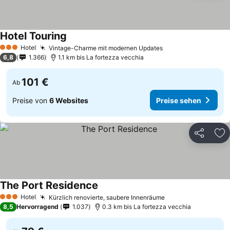
Hotel Touring
Hotel
Vintage-Charme mit modernen Updates
3 Sterne
6,8
1.366
1.1 km bis La fortezza vecchia
101 €
Ab
Preise von
6 Websites
Preise sehen
Teilen
Zu
The Port Residence
Hotel
Kürzlich renovierte, saubere Innenräume
3 Sterne
8,5
Hervorragend
1.037
0.3 km bis La fortezza vecchia