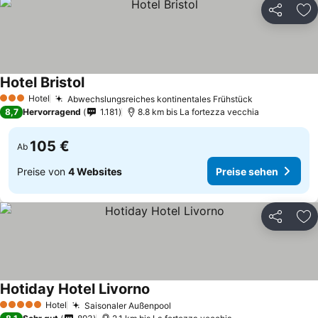
Teilen
Zu
Hotel Bristol
Hotel
Abwechslungsreiches kontinentales Frühstück
3 Sterne
8,7
Hervorragend
1.181
8.8 km bis La fortezza vecchia
105 €
Ab
Preise von
4 Websites
Preise sehen
Teilen
Zu
Hotiday Hotel Livorno
Hotel
Saisonaler Außenpool
5 Sterne