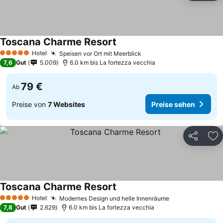
Toscana Charme Resort
Hotel
Speisen vor Ort mit Meerblick
5 Sterne
7,6
Gut
5.009
6.0 km bis La fortezza vecchia
79 €
Ab
Preise von
7 Websites
Preise sehen
Teilen
Zu
Toscana Charme Resort
Hotel
Modernes Design und helle Innenräume
5 Sterne
7,8
Gut
2.629
6.0 km bis La fortezza vecchia