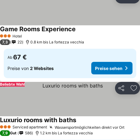
Teilen
Zu
Game Rooms Experience
Hotel
3 Sterne
7,3
22
0.8 km bis La fortezza vecchia
67 €
Ab
Preise von
2 Websites
Preise sehen
Beliebte Wahl
Teilen
Zu
Luxurio rooms with baths
Serviced apartment
Wassersportmöglichkeiten direkt vor Ort
3 Sterne
7,9
Gut
586
1.2 km bis La fortezza vecchia