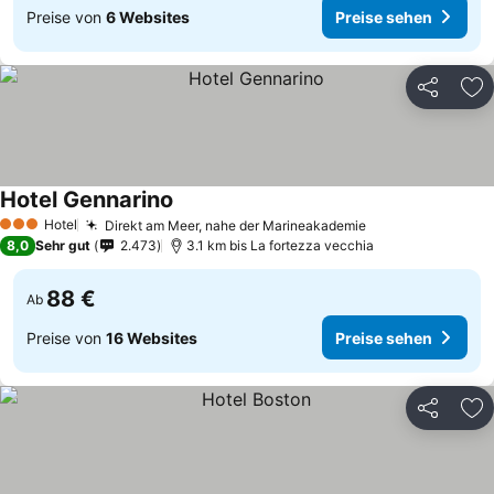
Preise von
6 Websites
Preise sehen
Teilen
Zu
Hotel Gennarino
Hotel
Direkt am Meer, nahe der Marineakademie
3 Sterne
8,0
Sehr gut
2.473
3.1 km bis La fortezza vecchia
88 €
Ab
Preise von
16 Websites
Preise sehen
Teilen
Zu