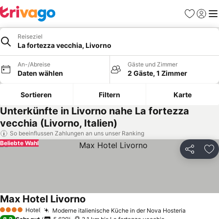
Favoriten
Einlog
Me
Reiseziel
La fortezza vecchia, Livorno
An-/Abreise
Gäste und Zimmer
Daten wählen
2 Gäste, 1 Zimmer
Sortieren
Filtern
Karte
Unterkünfte in Livorno nahe La fortezza
vecchia (Livorno, Italien)
So beeinflussen Zahlungen an uns unser Ranking
Beliebte Wahl
Teilen
Zu
Max Hotel Livorno
Hotel
Moderne italienische Küche in der Nova Hosteria
4 Sterne