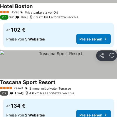
Hotel Boston
Hotel
Privatparkplatz vor Ort
3 Sterne
7,5
Gut
997
0.9 km bis La fortezza vecchia
102 €
Ab
Preise von
5 Websites
Preise sehen
Teilen
Zu
Toscana Sport Resort
Resort
Zimmer mit privater Terrasse
4 Sterne
7,2
1.674
4.6 km bis La fortezza vecchia
134 €
Ab
Preise von
2 Websites
Preise sehen