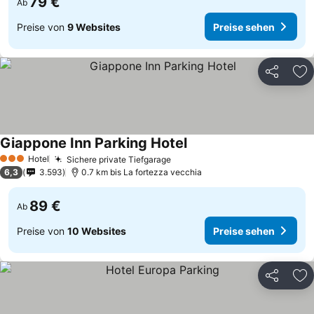
79 €
Ab
Preise von
9 Websites
Preise sehen
Teilen
Zu
Giappone Inn Parking Hotel
Hotel
Sichere private Tiefgarage
3 Sterne
6,3
3.593
0.7 km bis La fortezza vecchia
89 €
Ab
Preise von
10 Websites
Preise sehen
Teilen
Zu