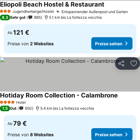
Eliopoli Beach Hostel & Restaurant
Jugendherberge/Hostel
Entspannender Außenpool und Garten
3 Sterne
8,3
Sehr gut
885
5.1 km bis La fortezza vecchia
121 €
Ab
Preise von
2 Websites
Preise sehen
Teilen
Zu
Hotiday Room Collection - Calambrone
Hotel
4 Sterne
7,5
Gut
650
5.4 km bis La fortezza vecchia
79 €
Ab
Preise von
8 Websites
Preise sehen