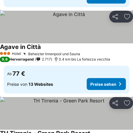
Teilen
Zu
Agave in Città
Hotel
Beheizter Innenpool und Sauna
3 Sterne
9,6
Hervorragend
2.717
0.4 km bis La fortezza vecchia
77 €
Ab
Preise von
13 Websites
Preise sehen
Teilen
Zu