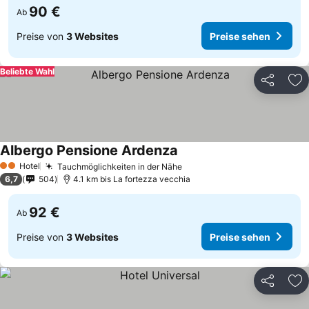
90 €
Ab
Preise von
3 Websites
Preise sehen
Beliebte Wahl
Teilen
Zu
Albergo Pensione Ardenza
Hotel
Tauchmöglichkeiten in der Nähe
2 Sterne
6,7
504
4.1 km bis La fortezza vecchia
92 €
Ab
Preise von
3 Websites
Preise sehen
Teilen
Zu