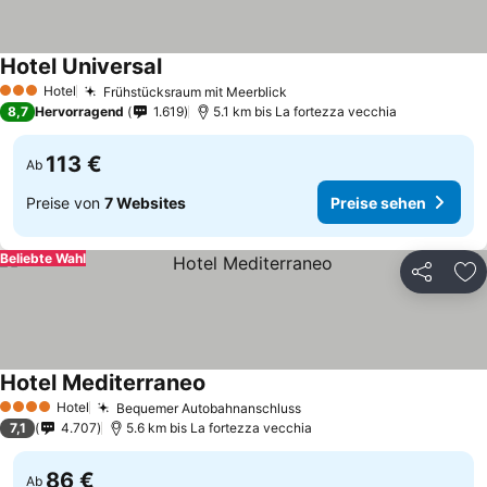
Hotel Universal
Hotel
Frühstücksraum mit Meerblick
3 Sterne
8,7
Hervorragend
1.619
5.1 km bis La fortezza vecchia
113 €
Ab
Preise von
7 Websites
Preise sehen
Beliebte Wahl
Teilen
Zu
Hotel Mediterraneo
Hotel
Bequemer Autobahnanschluss
4 Sterne
7,1
4.707
5.6 km bis La fortezza vecchia
86 €
Ab