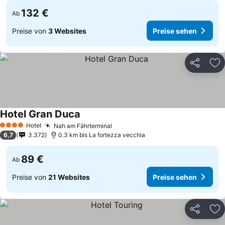
132 €
Ab
Preise von
3 Websites
Preise sehen
Teilen
Zu
Hotel Gran Duca
Hotel
Nah am Fährterminal
4 Sterne
6,7
3.372
0.3 km bis La fortezza vecchia
89 €
Ab
Preise von
21 Websites
Preise sehen
Teilen
Zu