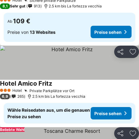
Hotel
Sichere private Parkplätze
3 Sterne
8,1
Sehr gut
913
2.5 km bis La fortezza vecchia
109 €
Ab
Preise von
13 Websites
Preise sehen
Teilen
Zu
Hotel Amico Fritz
Hotel
Private Parkplätze vor Ort
3 Sterne
6,9
265
2.5 km bis La fortezza vecchia
Wähle Reisedaten aus, um die genauen
Preise sehen
Preise zu sehen
Beliebte Wahl
Teilen
Zu