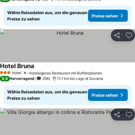
Wähle Reisedaten aus, um die genauen
Preise sehen
Preise zu sehen
Teilen
Zu
Hotel Bruna
Hotel
Hoteleigenes Restaurant mit Buffetoptionen
3 Sterne
8,6
Hervorragend
296
11.7 km bis Lago di Suviana
Wähle Reisedaten aus, um die genauen
Preise sehen
Preise zu sehen
Teilen
Zu