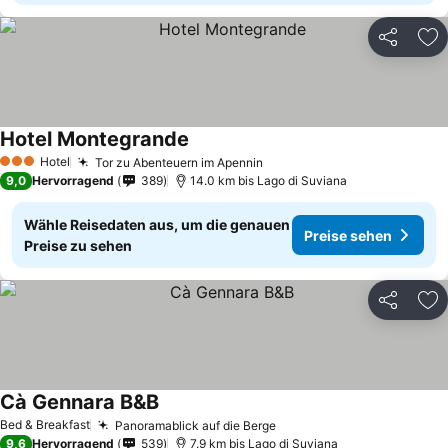
Teilen
Zu
Hotel Montegrande
Hotel
Tor zu Abenteuern im Apennin
3 Sterne
9,0
Hervorragend
389
14.0 km bis Lago di Suviana
Wähle Reisedaten aus, um die genauen
Preise sehen
Preise zu sehen
Teilen
Zu
Cà Gennara B&B
Bed & Breakfast
Panoramablick auf die Berge
9,6
Hervorragend
539
7.9 km bis Lago di Suviana