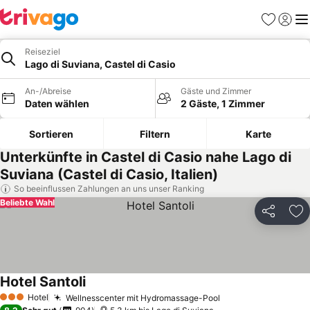
Favoriten
Einlog
Me
Reiseziel
Lago di Suviana, Castel di Casio
An-/Abreise
Gäste und Zimmer
Daten wählen
2 Gäste, 1 Zimmer
Sortieren
Filtern
Karte
Unterkünfte in Castel di Casio nahe Lago di
Suviana (Castel di Casio, Italien)
So beeinflussen Zahlungen an uns unser Ranking
Beliebte Wahl
Teilen
Zu
Hotel Santoli
Hotel
Wellnesscenter mit Hydromassage-Pool
3 Sterne