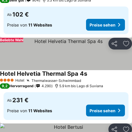
8,2
Sehr gut
904
5.3 km bis Lago di Suviana
102 €
Ab
Preise von
11 Websites
Preise sehen
Beliebte Wahl
Teilen
Zu
Hotel Helvetia Thermal Spa 4s
Hotel
Thermalwasser-Schwimmbad
4 Sterne
9,2
Hervorragend
4.290
5.9 km bis Lago di Suviana
231 €
Ab
Preise von
11 Websites
Preise sehen