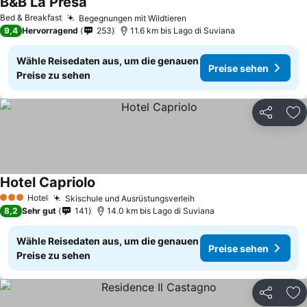
B&B La Presa
Bed & Breakfast
Begegnungen mit Wildtieren
9,4
Hervorragend
253
11.6 km bis Lago di Suviana
Wähle Reisedaten aus, um die genauen
Preise sehen
Preise zu sehen
Teilen
Zu
Hotel Capriolo
Hotel
Skischule und Ausrüstungsverleih
3 Sterne
8,2
Sehr gut
141
14.0 km bis Lago di Suviana
Wähle Reisedaten aus, um die genauen
Preise sehen
Preise zu sehen
Teilen
Zu