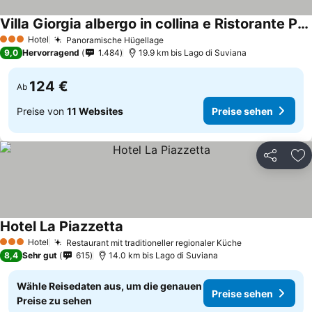
Villa Giorgia albergo in collina e Ristorante Panoramico
Hotel
Panoramische Hügellage
3 Sterne
9,0
Hervorragend
1.484
19.9 km bis Lago di Suviana
124 €
Ab
Preise von
11 Websites
Preise sehen
Teilen
Zu
Hotel La Piazzetta
Hotel
Restaurant mit traditioneller regionaler Küche
3 Sterne
8,4
Sehr gut
615
14.0 km bis Lago di Suviana
Wähle Reisedaten aus, um die genauen
Preise sehen
Preise zu sehen