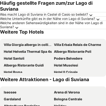
Häufig gestellte Fragen zum/zur Lago di
Suviana
Was macht Lago di Suviana in Castel di Casio so beliebt?
Welche Unterkünfte gibt es in der Nähe von Lago di Suviana?
Welche anderen Sehenswürdigkeiten sind in der Nähe von Lago di
Suviana?
Weitere Top Hotels
Villa Giorgia albergo in collina e Ristorante Panoramico
Villa Erbaia Relais de Charme
Hotel Helvetia Thermal Spa 4s
Albergo Ristorante Poli
Hotel Santoli
Podere Belvedere
Albergo Ristorante Guidi
Hotel Musolesi
Hotel Roma
Hotel Il Crinale
Weitere Attraktionen - Lago di Suviana
Podere Campofossato
Lo Zodiaco
Agriturismo Corboli
Centergross
Iseosee
Arena di Verona
Hotel Italia
Hotel Il Fondaccio
Gardaland
Bologna Centrale
Hotel Veles
Hotel La Pace
Altstadt von Bardolino
Holiday