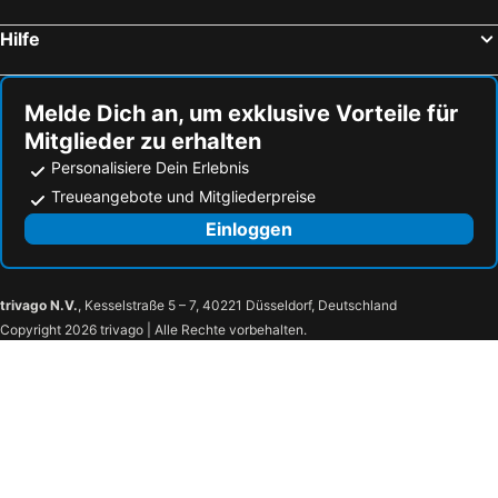
Punta Sabbioni
Dorsoduro
Hilfe
Nervi
Center Park
Monte Baldo - Malcesine
Viserbella
Melde Dich an, um exklusive Vorteile für
Flughafen Bologna
Diana
Mitglieder zu erhalten
Seepromenade
Hafen von Venedig
Personalisiere Dein Erlebnis
Altstadt von Garda
Flughafen Florenz Amerigo Vespucci
Treueangebote und Mitgliederpreise
BolognaFiere
Marina di Cecina
Einloggen
Lago di Suviana
Terme di Porretta
Centro Storico di Porretta
Chiapporato
trivago N.V.
, Kesselstraße 5 – 7, 40221 Düsseldorf, Deutschland
Lago di Brasimone
Scola
Copyright 2026 trivago | Alle Rechte vorbehalten.
Rocchetta Mattei
Cascate del Dardagna
Vidiciatico
Bruscoli
McArthurGlen Barberino Outlet
Doganaccia
Capostrada
Torre di Catilina
Pistoia Blues
Cattedrale di San Zeno