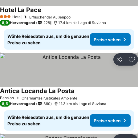
Hotel La Pace
Hotel
Erfrischender Außenpool
3 Sterne
8,9
Hervorragend
228
17.4 km bis Lago di Suviana
Wähle Reisedaten aus, um die genauen
Preise sehen
Preise zu sehen
Teilen
Zu
Antica Locanda La Posta
Pension
Charmantes rustikales Ambiente
8,5
Hervorragend
390
11.3 km bis Lago di Suviana
Wähle Reisedaten aus, um die genauen
Preise sehen
Preise zu sehen