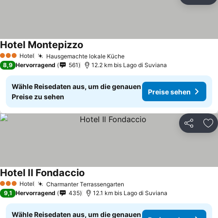
Zu
Hotel Montepizzo
Hotel
Hausgemachte lokale Küche
3 Sterne
8,9
Hervorragend
561
12.2 km bis Lago di Suviana
Wähle Reisedaten aus, um die genauen
Preise sehen
Preise zu sehen
Teilen
Zu
Hotel Il Fondaccio
Hotel
Charmanter Terrassengarten
3 Sterne
9,1
Hervorragend
435
12.1 km bis Lago di Suviana
Wähle Reisedaten aus, um die genauen