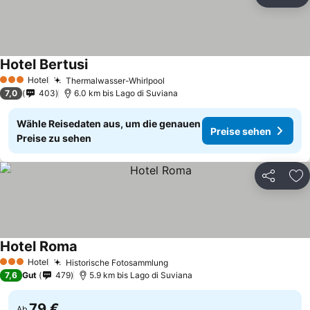
Teilen
Zu
Hotel Bertusi
Hotel
Thermalwasser-Whirlpool
3 Sterne
7,0
403
6.0 km bis Lago di Suviana
Wähle Reisedaten aus, um die genauen
Preise sehen
Preise zu sehen
Teilen
Zu
Hotel Roma
Hotel
Historische Fotosammlung
3 Sterne
7,6
Gut
479
5.9 km bis Lago di Suviana
79 €
Ab