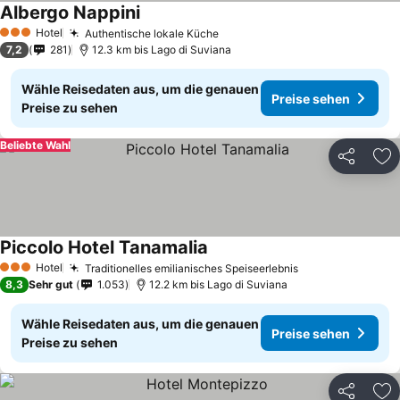
Albergo Nappini
Hotel
Authentische lokale Küche
3 Sterne
7,2
281
12.3 km bis Lago di Suviana
Wähle Reisedaten aus, um die genauen
Preise sehen
Preise zu sehen
Beliebte Wahl
Teilen
Zu
Piccolo Hotel Tanamalia
Hotel
Traditionelles emilianisches Speiseerlebnis
3 Sterne
8,3
Sehr gut
1.053
12.2 km bis Lago di Suviana
Wähle Reisedaten aus, um die genauen
Preise sehen
Preise zu sehen
Teilen