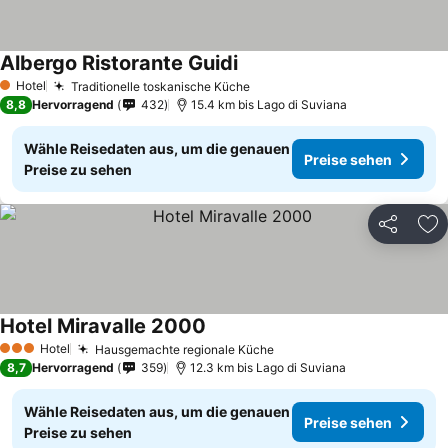
Albergo Ristorante Guidi
Hotel
Traditionelle toskanische Küche
1 Sterne
8,8
Hervorragend
432
15.4 km bis Lago di Suviana
Wähle Reisedaten aus, um die genauen
Preise sehen
Preise zu sehen
Teilen
Zu
Hotel Miravalle 2000
Hotel
Hausgemachte regionale Küche
3 Sterne
8,7
Hervorragend
359
12.3 km bis Lago di Suviana
Wähle Reisedaten aus, um die genauen
Preise sehen
Preise zu sehen