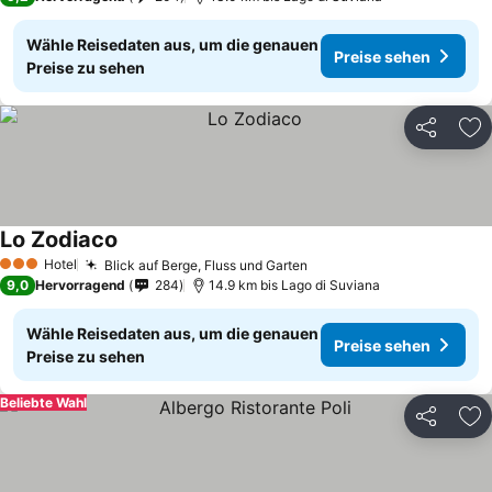
Wähle Reisedaten aus, um die genauen
Preise sehen
Preise zu sehen
Teilen
Zu
Lo Zodiaco
Hotel
Blick auf Berge, Fluss und Garten
3 Sterne
9,0
Hervorragend
284
14.9 km bis Lago di Suviana
Wähle Reisedaten aus, um die genauen
Preise sehen
Preise zu sehen
Beliebte Wahl
Teilen
Zu