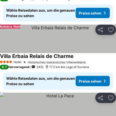
Wähle Reisedaten aus, um die genauen
Preise sehen
Preise zu sehen
Beliebte Wahl
Teilen
Zu
Villa Erbaia Relais de Charme
Hotel
Historisches toskanisches Villenerlebnis
4 Sterne
9,7
Hervorragend
245
17.2 km bis Lago di Suviana
Wähle Reisedaten aus, um die genauen
Preise sehen
Preise zu sehen
Teilen
Zu