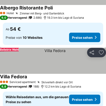
Albergo Ristorante Poli
Hotel
Zimmer mit Berg- und Gartenblick
2 Sterne
9,0
Hervorragend
2.686
19.3 km bis Lago di Suviana
54 €
Ab
Preise von
10 Websites
Preise sehen
Beliebte Wahl
Teilen
Zu
Villa Fedora
Serviced apartment
Skiverleih direkt vor Ort
3 Sterne
8,8
Hervorragend
188
12.2 km bis Lago di Suviana
Wähle Reisedaten aus, um die genauen
Preise sehen
Preise zu sehen