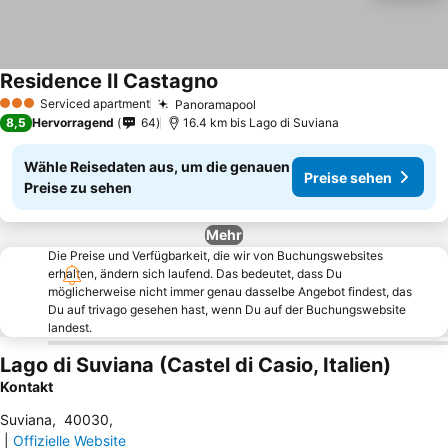
Residence Il Castagno
Serviced apartment
Panoramapool
3 Sterne
8,5
Hervorragend
64
16.4 km bis Lago di Suviana
Wähle Reisedaten aus, um die genauen
Preise sehen
Preise zu sehen
Mehr
Die Preise und Verfügbarkeit, die wir von Buchungswebsites
erhalten, ändern sich laufend. Das bedeutet, dass Du
möglicherweise nicht immer genau dasselbe Angebot findest, das
Du auf trivago gesehen hast, wenn Du auf der Buchungswebsite
landest.
Lago di Suviana (Castel di Casio, Italien)
Kontakt
Suviana
,
40030
,
|
Offizielle Website