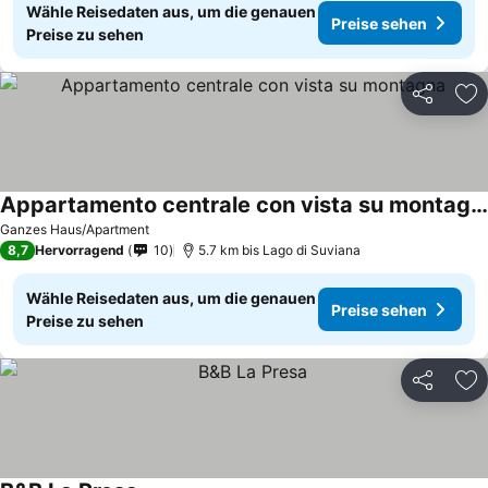
Wähle Reisedaten aus, um die genauen
Preise sehen
Preise zu sehen
Teilen
Zu
Appartamento centrale con vista su montagna
Ganzes Haus/Apartment
8,7
Hervorragend
10
5.7 km bis Lago di Suviana
Wähle Reisedaten aus, um die genauen
Preise sehen
Preise zu sehen
Teilen
Zu