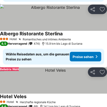
Teilen
Zu
Albergo Ristorante Sterlina
Hotel
Romantisches und intimes Ambiente
3 Sterne
8,5
Hervorragend
474
15.9 km bis Lago di Suviana
Wähle Reisedaten aus, um die genauen
Preise sehen
Preise zu sehen
Beliebte Wahl
Teilen
Zu
Hotel Veles
Hotel
Herzhafte regionale Küche
2 Sterne
8,6
Hervorragend
68
14.1 km bis Lago di Suviana