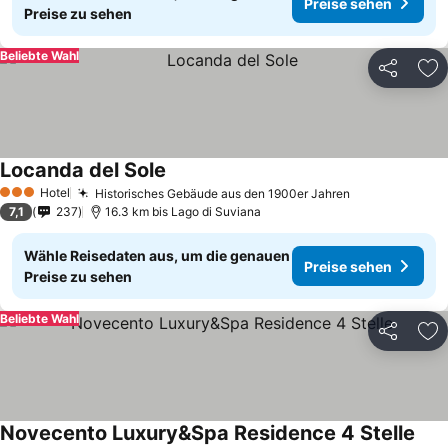
Preise sehen
Preise zu sehen
Beliebte Wahl
Teilen
Zu
Locanda del Sole
Hotel
Historisches Gebäude aus den 1900er Jahren
3 Sterne
7,1
237
16.3 km bis Lago di Suviana
Wähle Reisedaten aus, um die genauen
Preise sehen
Preise zu sehen
Beliebte Wahl
Teilen
Zu
Novecento Luxury&Spa Residence 4 Stelle