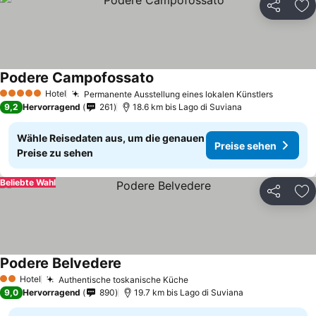
Teilen
Zu
Podere Campofossato
Hotel
Permanente Ausstellung eines lokalen Künstlers
5 Sterne
9,2
Hervorragend
261
18.6 km bis Lago di Suviana
Wähle Reisedaten aus, um die genauen
Preise sehen
Preise zu sehen
Beliebte Wahl
Teilen
Zu
Podere Belvedere
Hotel
Authentische toskanische Küche
2 Sterne
9,0
Hervorragend
890
19.7 km bis Lago di Suviana