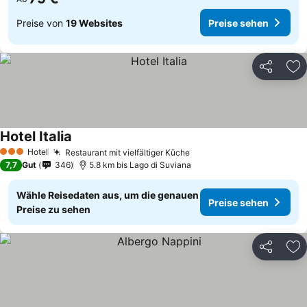
Preise von
19 Websites
Preise sehen
Teilen
Zu
Hotel Italia
Hotel
Restaurant mit vielfältiger Küche
3 Sterne
7,7
Gut
346
5.8 km bis Lago di Suviana
Wähle Reisedaten aus, um die genauen
Preise sehen
Preise zu sehen
Teilen
Zu