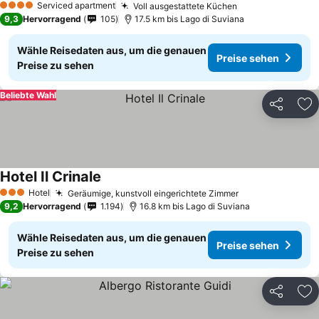
Serviced apartment
Voll ausgestattete Küchen
4 Sterne
9,3
Hervorragend
105
17.5 km bis Lago di Suviana
Wähle Reisedaten aus, um die genauen
Preise sehen
Preise zu sehen
Beliebte Wahl
Teilen
Zu
Hotel Il Crinale
Hotel
Geräumige, kunstvoll eingerichtete Zimmer
3 Sterne
9,2
Hervorragend
1.194
16.8 km bis Lago di Suviana
Wähle Reisedaten aus, um die genauen
Preise sehen
Preise zu sehen
Teilen
Zu