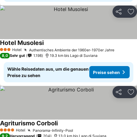
Teilen
Zu
Hotel Musolesi
Hotel
Authentisches Ambiente der 1960er-1970er Jahre
3 Sterne
8,0
Sehr gut
1.198
19.3 km bis Lago di Suviana
Wähle Reisedaten aus, um die genauen
Preise sehen
Preise zu sehen
Teilen
Zu
Agriturismo Corboli
Hotel
Panorama-Infinity-Pool
4 Sterne
9,2
Hervorragend
204
13.0 km bis Lago di Suviana