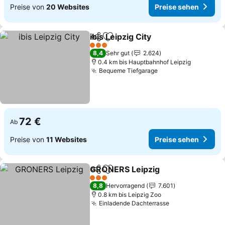
Preise von
20 Websites
Preise sehen
ibis Leipzig City
Teilen
Zu Favoriten hinzufügen
Preise seh
3 Sterne
8,4
Sehr gut
2.624
0.4 km bis Hauptbahnhof Leipzig
Bequeme Tiefgarage
Preise sehen
72 €
Ab
Preise von
11 Websites
Preise sehen
GRONERS Leipzig
Teilen
Zu Favoriten hinzufügen
Preise s
3 Sterne
8,8
Hervorragend
7.601
0.8 km bis Leipzig Zoo
Einladende Dachterrasse
Preise sehen