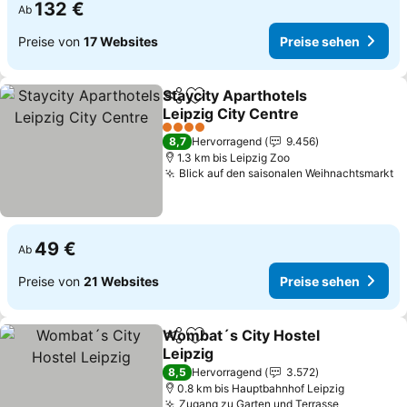
132 €
Ab
Preise von
17 Websites
Preise sehen
Staycity Aparthotels
Teilen
Zu Favoriten hinzufügen
Leipzig City Centre
Preise sehen
4 Sterne
8,7
Hervorragend
9.456
1.3 km bis Leipzig Zoo
Blick auf den saisonalen Weihnachtsmarkt
P
49 €
Ab
Preise von
21 Websites
Preise sehen
Wombat´s City Hostel
Teilen
Zu Favoriten hinzufügen
Leipzig
Preise sehen
8,5
Hervorragend
3.572
0.8 km bis Hauptbahnhof Leipzig
Zugang zu Garten und Terrasse