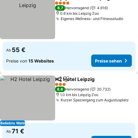
Teilen
Zu Favoriten hinzufügen
Pre
4 Sterne
8,7
Hervorragend
4.616
0.6 km bis Leipzig Zoo
Eigenes Wellness- und Fitnessstudio
Preise
55 €
Ab
Preise von
15 Websites
Preise sehen
H2 Hotel Leipzig
Teilen
Zu Favoriten hinzufügen
Preise se
3 Sterne
8,6
Hervorragend
20.732
1.0 km bis Leipzig Zoo
Kurzer Spaziergang zum Augustusplatz
Pre
Beliebte Wahl
71 €
Ab