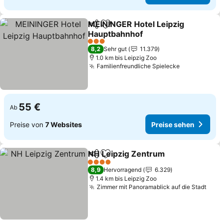
MEININGER Hotel Leipzig
Teilen
Zu Favoriten hinzufügen
Hauptbahnhof
Preise sehen
3 Sterne
8,2
Sehr gut
11.379
1.0 km bis Leipzig Zoo
Familienfreundliche Spielecke
Preise seh
55 €
Ab
Preise von
7 Websites
Preise sehen
NH Leipzig Zentrum
Teilen
Zu Favoriten hinzufügen
Preise
4 Sterne
8,9
Hervorragend
6.329
1.4 km bis Leipzig Zoo
Zimmer mit Panoramablick auf die Stadt
Pre