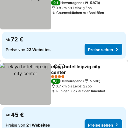
Preise sehen
9,1
Hervorragend
5.879
0.8 km bis Leipzig Zoo
Gourmetküchen mit Backöfen
Preise seh
72 €
Ab
Preise von
23 Websites
Preise sehen
elaya hotel leipzig city
Teilen
Zu Favoriten hinzufügen
center
Preise sehen
4 Sterne
8,6
Hervorragend
5.506
0.7 km bis Leipzig Zoo
Ruhiger Blick auf den Innenhof
Preise seh
45 €
Ab
Preise von
21 Websites
Preise sehen