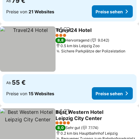
79 €
Ab
Preise von
21 Websites
Preise sehen
Travel24 Hotel
Teilen
Zu Favoriten hinzufügen
Preise sehe
3 Sterne
8,8
Hervorragend
9.042
0.5 km bis Leipzig Zoo
Sichere Parkplätze der Polizeistation
Preis
55 €
Ab
Preise von
15 Websites
Preise sehen
Best Western Hotel
Teilen
Zu Favoriten hinzufügen
Leipzig City Center
Preise sehen
4 Sterne
8,0
Sehr gut
7.174
0.2 km bis Hauptbahnhof Leipzig
Bequemer Zugang zum Bahnhofsparkplatz