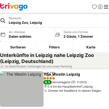
Favoriten
Einlog
Me
Reiseziel
Leipzig Zoo, Leipzig
An-/Abreise
Gäste und Zimmer
Daten wählen
2 Gäste, 1 Zimmer
Sortieren
Filtern
Karte
Unterkünfte in Leipzig nahe Leipzig Zoo
(Leipzig, Deutschland)
So beeinflussen Zahlungen an uns unser Ranking
The Westin Leipzig
Teilen
Zu Favoriten hinzufügen
Preise 
4 Sterne
8,5
Hervorragend
11.003
0.4 km bis Hauptbahnhof Leipzig
Zimmer mit Stadtblick in oberen Etagen
Prei