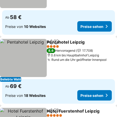
58 €
Ab
Preise von
10 Websites
Preise sehen
Pentahotel Leipzig
Teilen
Zu Favoriten hinzufügen
Preise 
4 Sterne
8,6
Hervorragend
17.708
0.6 km bis Hauptbahnhof Leipzig
Rund um die Uhr geöffneter Innenpool
Preis
Beliebte Wahl
69 €
Ab
Preise von
18 Websites
Preise sehen
Hotel Fuerstenhof Leipzig
Teilen
Zu Favoriten hinzufügen