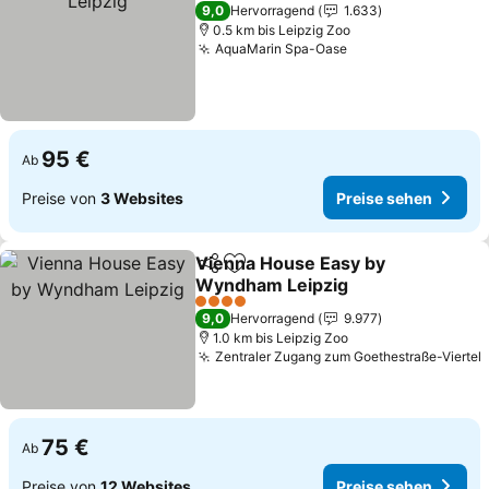
5 Sterne
9,0
Hervorragend
1.633
0.5 km bis Leipzig Zoo
AquaMarin Spa-Oase
Preise sehen
95 €
Ab
Preise von
3 Websites
Preise sehen
Vienna House Easy by
Teilen
Zu Favoriten hinzufügen
Wyndham Leipzig
Preise sehen
4 Sterne
9,0
Hervorragend
9.977
1.0 km bis Leipzig Zoo
Zentraler Zugang zum Goethestraße-Viertel
75 €
Ab
Preise von
12 Websites
Preise sehen