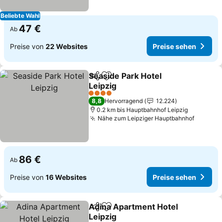
Beliebte Wahl
47 €
Ab
Preise von
22 Websites
Preise sehen
Seaside Park Hotel
Teilen
Zu Favoriten hinzufügen
Leipzig
Preise sehen
4 Sterne
8,8
Hervorragend
12.224
0.2 km bis Hauptbahnhof Leipzig
Nähe zum Leipziger Hauptbahnhof
Preise 
86 €
Ab
Preise von
16 Websites
Preise sehen
Adina Apartment Hotel
Teilen
Zu Favoriten hinzufügen
Leipzig