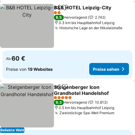
B&B HOTEL Leipzig-City
Teilen
Zu Favoriten hinzufügen
P
2 Sterne
8,5
Hervorragend
2.742
0.3 km bis Hauptbahnhof Leipzig
Historische Lage an der Nikolaistraße
Preis
60 €
Ab
Preise von
19 Websites
Preise sehen
Steigenberger Icon
Teilen
Zu Favoriten hinzufügen
Grandhotel Handelshof
Preise sehen
5 Sterne
9,3
Hervorragend
10.813
0.5 km bis Hauptbahnhof Leipzig
Zweistöckige Spa-Welt Premium
Preise s
Beliebte Wahl