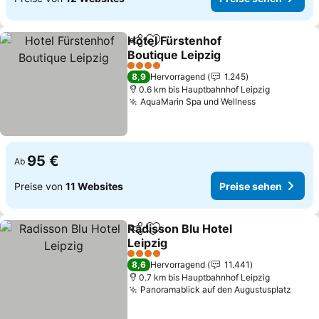
Hotel Fürstenhof
Teilen
Zu Favoriten hinzufügen
Boutique Leipzig
Preise sehen
4 Sterne
8,9
Hervorragend
1.245
0.6 km bis Hauptbahnhof Leipzig
AquaMarin Spa und Wellness
Preise sehe
95 €
Ab
Preise von
11 Websites
Preise sehen
Radisson Blu Hotel
Teilen
Zu Favoriten hinzufügen
Leipzig
Preise sehen
4 Sterne
8,6
Hervorragend
11.441
0.7 km bis Hauptbahnhof Leipzig
Panoramablick auf den Augustusplatz
Preis