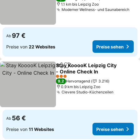
1.1 km bis Leipzig Zoo
Moderner Wellness- und Saunabereich
Prei
97 €
Ab
Preise von
22 Websites
Preise sehen
Stay KooooK Leipzig City
Teilen
Zu Favoriten hinzufügen
- Online Check In
Preise sehen
3 Sterne
9,2
Hervorragend
3.216
0.9 km bis Leipzig Zoo
Clevere Studio-Küchenzeilen
Preise seh
56 €
Ab
Preise von
11 Websites
Preise sehen