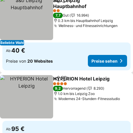
a&o Leipzig
Teilen
Zu Favoriten hinzufügen
Hauptbahnhof
Preise sehen
2 Sterne
7,7
Gut
16.994
0.3 km bis Hauptbahnhof Leipzig
Wellness- und Fitnesseinrichtungen
Preise
Beliebte Wahl
40 €
Ab
Preise von
20 Websites
Preise sehen
HYPERION Hotel Leipzig
Teilen
Zu Favoriten hinzufügen
P
4 Sterne
9,2
Hervorragend
8.293
1.0 km bis Leipzig Zoo
Modernes 24-Stunden-Fitnessstudio
Preis
95 €
Ab