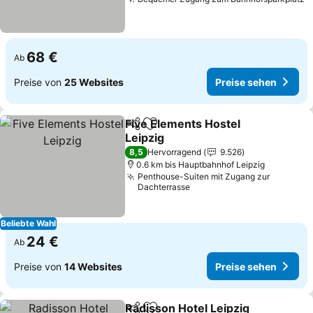
P
68 €
Ab
Preise von
25 Websites
Preise sehen
Five Elements Hostel
Teilen
Zu Favoriten hinzufügen
Leipzig
Preise sehen
8,5
Hervorragend
9.526
0.6 km bis Hauptbahnhof Leipzig
Penthouse-Suiten mit Zugang zur
Dachterrasse
Beliebte Wahl
24 €
Ab
Preise von
14 Websites
Preise sehen
Radisson Hotel Leipzig