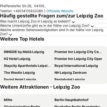
Pfaffendorfer Str.29
,
04105
,
Telefon
:
+49(341)5933385
|
Offizielle Website
Häufig gestellte Fragen zum/zur Leipzig Zoo
Was macht Leipzig Zoo in Leipzig so beliebt?
Welche Unterkünfte gibt es in der Nähe von Leipzig Zoo?
Welche anderen Sehenswürdigkeiten sind in der Nähe von Leipzig
Zoo?
Weitere Top Hotels
INNSiDE by Meliá Leipzig
Premier Inn Leipzig City Centre
H2 Hotel Leipzig
Premier Inn Leipzig City Oper
Staycity Aparthotels Leipzig City Centre
Royal International Leipzig
The Westin Leipzig
NH Leipzig Zentrum
Dorint Hotel Leipzig
Pentahotel Leipzig
Weitere Attraktionen - Leipzig Zoo
MEININGER Hotel Leipzig Hauptbahnhof
Travel24 Hotel
Leipzig Marriott Hotel
Best Western Hotel Leipzig City Center
Mitte
Berlin Hauptbahnhof
Steigenberger Icon Grandhotel Handelshof
Radisson Hotel Leipzig
Olympiastadion Berlin
Flughafen Berlin Brandenburg