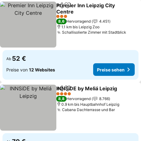
Premier Inn Leipzig City
Teilen
Zu Favoriten hinzufügen
Centre
Preise sehen
3 Sterne
8,6
Hervorragend
4.451
1.1 km bis Leipzig Zoo
Schallisolierte Zimmer mit Stadtblick
Preise
52 €
Ab
Preise von
12 Websites
Preise sehen
INNSiDE by Meliá Leipzig
Teilen
Zu Favoriten hinzufügen
P
4 Sterne
8,8
Hervorragend
8.766
0.9 km bis Hauptbahnhof Leipzig
Cabana Dachterrasse und Bar
Preise seh