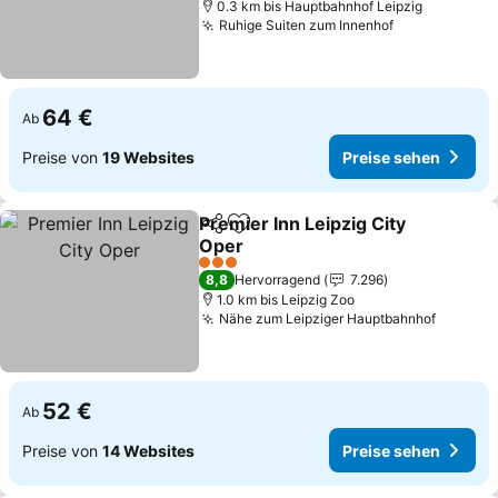
0.3 km bis Hauptbahnhof Leipzig
Ruhige Suiten zum Innenhof
Preise sehe
64 €
Ab
Preise von
19 Websites
Preise sehen
Premier Inn Leipzig City
Teilen
Zu Favoriten hinzufügen
Oper
Preise sehen
3 Sterne
8,8
Hervorragend
7.296
1.0 km bis Leipzig Zoo
Nähe zum Leipziger Hauptbahnhof
Preise 
52 €
Ab
Preise von
14 Websites
Preise sehen