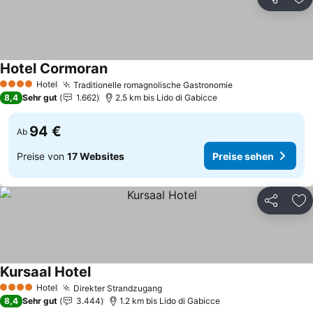
Teilen
Zu
Hotel Cormoran
Preise sehen
Hotel
Traditionelle romagnolische Gastronomie
Preise sehen
4 Sterne
8,4
Sehr gut
1.662
2.5 km bis Lido di Gabicce
94 €
Ab
Preise von
17 Websites
Preise sehen
Teilen
Zu
Kursaal Hotel
Preise sehen
Hotel
Direkter Strandzugang
Preise sehen
4 Sterne
8,4
Sehr gut
3.444
1.2 km bis Lido di Gabicce