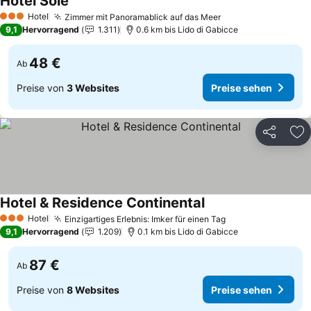
Hotel Sole
Preise sehen
Hotel
Zimmer mit Panoramablick auf das Meer
Preise sehen
3 Sterne
9,1
Hervorragend
1.311
0.6 km bis Lido di Gabicce
48 €
Ab
Preise von
3 Websites
Preise sehen
Teilen
Zu
Hotel & Residence Continental
Preise sehen
Hotel
Einzigartiges Erlebnis: Imker für einen Tag
Preise sehen
3 Sterne
9,1
Hervorragend
1.209
0.1 km bis Lido di Gabicce
87 €
Ab
Preise von
8 Websites
Preise sehen