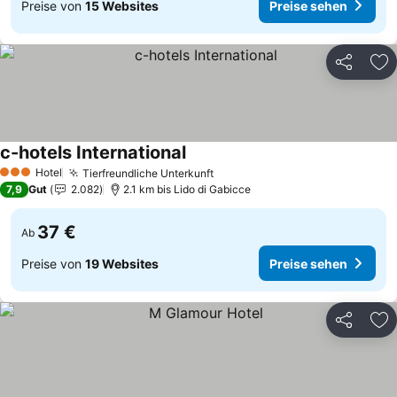
Preise von
15 Websites
Preise sehen
Teilen
Zu
c-hotels International
Preise sehen
Hotel
Tierfreundliche Unterkunft
Preise sehen
3 Sterne
7,9
Gut
2.082
2.1 km bis Lido di Gabicce
37 €
Ab
Preise von
19 Websites
Preise sehen
Teilen
Zu