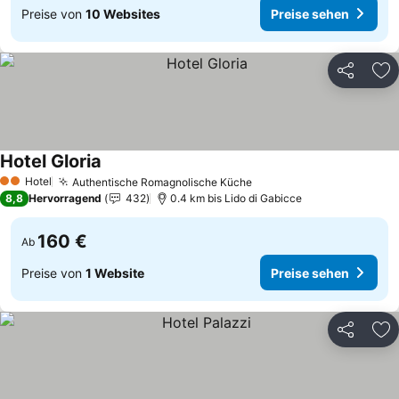
Preise von
10 Websites
Preise sehen
Teilen
Zu
Hotel Gloria
Preise sehen
Hotel
Authentische Romagnolische Küche
Preise sehen
2 Sterne
8,8
Hervorragend
432
0.4 km bis Lido di Gabicce
160 €
Ab
Preise von
1 Website
Preise sehen
Teilen
Zu