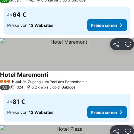
7,9
Gut
1.448
0.3 km bis Lido di Gabicce
64 €
Ab
Preise von
13 Websites
Preise sehen
Teilen
Zu
Hotel Maremonti
Preise sehen
Hotel
Zugang zum Pool des Partnerhotels
Preise sehen
3 Sterne
7,3
624
0.2 km bis Lido di Gabicce
81 €
Ab
Preise von
13 Websites
Preise sehen