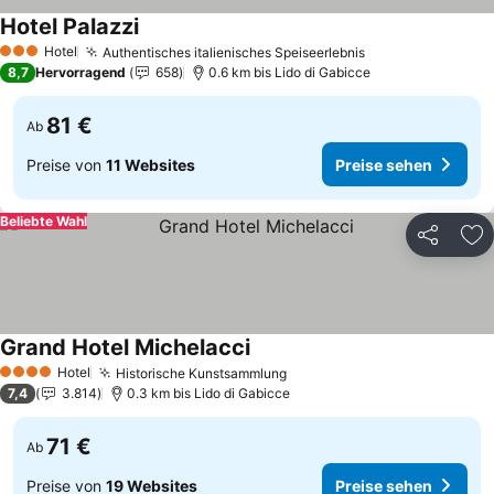
Hotel Palazzi
Preise sehen
Hotel
Authentisches italienisches Speiseerlebnis
Preise sehen
3 Sterne
8,7
Hervorragend
658
0.6 km bis Lido di Gabicce
81 €
Ab
Preise von
11 Websites
Preise sehen
Beliebte Wahl
Teilen
Zu
Grand Hotel Michelacci
Preise sehen
Hotel
Historische Kunstsammlung
Preise sehen
4 Sterne
7,4
3.814
0.3 km bis Lido di Gabicce
71 €
Ab
Preise von
19 Websites
Preise sehen