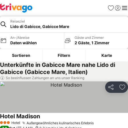
Favoriten
Einlog
Me
Reiseziel
Lido di Gabicce, Gabicce Mare
An-/Abreise
Gäste und Zimmer
Daten wählen
2 Gäste, 1 Zimmer
Sortieren
Filtern
Karte
Unterkünfte in Gabicce Mare nahe Lido di
Gabicce (Gabicce Mare, Italien)
So beeinflussen Zahlungen an uns unser Ranking
Teilen
Zu
Hotel Madison
Preise sehen
Hotel
Außergewöhnliches kulinarisches Erlebnis
Preise sehen
3 Sterne