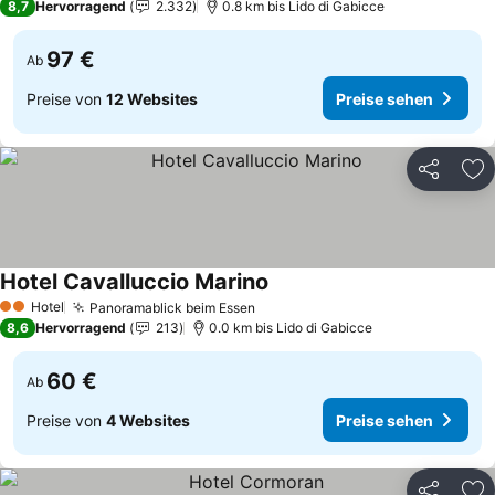
8,7
Hervorragend
2.332
0.8 km bis Lido di Gabicce
97 €
Ab
Preise von
12 Websites
Preise sehen
Teilen
Zu
Hotel Cavalluccio Marino
Preise sehen
Hotel
Panoramablick beim Essen
Preise sehen
2 Sterne
8,6
Hervorragend
213
0.0 km bis Lido di Gabicce
60 €
Ab
Preise von
4 Websites
Preise sehen