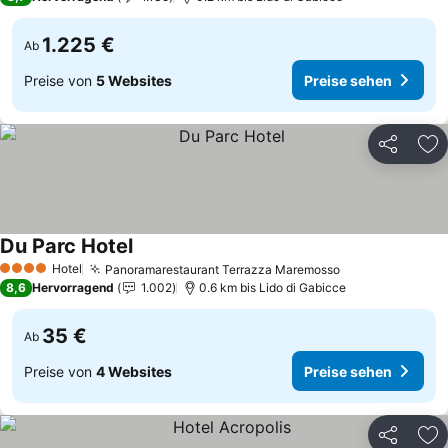
1.225 €
Ab
Preise von
5 Websites
Preise sehen
Teilen
Zu
Du Parc Hotel
Preise sehen
Hotel
Panoramarestaurant Terrazza Maremosso
Preise sehen
4 Sterne
8,6
Hervorragend
1.002
0.6 km bis Lido di Gabicce
35 €
Ab
Preise von
4 Websites
Preise sehen
Teilen
Zu