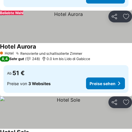
Beliebte Wahl
Teilen
Zu
Hotel Aurora
Preise sehen
Hotel
Renovierte und schallisolierte Zimmer
Preise sehen
1 Sterne
8,4
Sehr gut
248
0.0 km bis Lido di Gabicce
51 €
Ab
Preise von
3 Websites
Preise sehen
Teilen
Zu