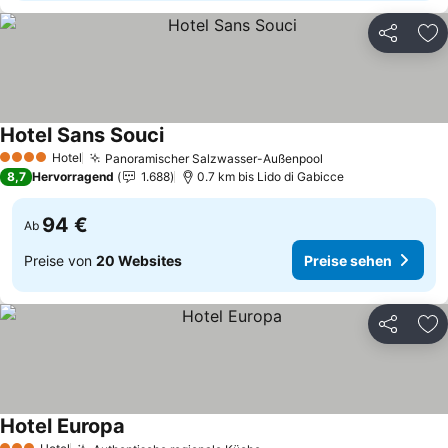
Teilen
Zu
Hotel Sans Souci
Preise sehen
Hotel
Panoramischer Salzwasser-Außenpool
Preise sehen
4 Sterne
8,7
Hervorragend
1.688
0.7 km bis Lido di Gabicce
94 €
Ab
Preise von
20 Websites
Preise sehen
Teilen
Zu
Hotel Europa
Preise sehen