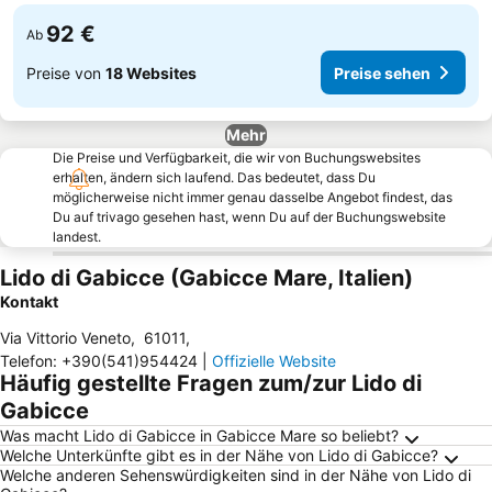
92 €
Ab
Preise von
18 Websites
Preise sehen
Mehr
Die Preise und Verfügbarkeit, die wir von Buchungswebsites
erhalten, ändern sich laufend. Das bedeutet, dass Du
möglicherweise nicht immer genau dasselbe Angebot findest, das
Du auf trivago gesehen hast, wenn Du auf der Buchungswebsite
landest.
Lido di Gabicce (Gabicce Mare, Italien)
Kontakt
Via Vittorio Veneto
,
61011
,
Telefon
:
+390(541)954424
|
Offizielle Website
Häufig gestellte Fragen zum/zur Lido di
Gabicce
Was macht Lido di Gabicce in Gabicce Mare so beliebt?
Welche Unterkünfte gibt es in der Nähe von Lido di Gabicce?
Welche anderen Sehenswürdigkeiten sind in der Nähe von Lido di