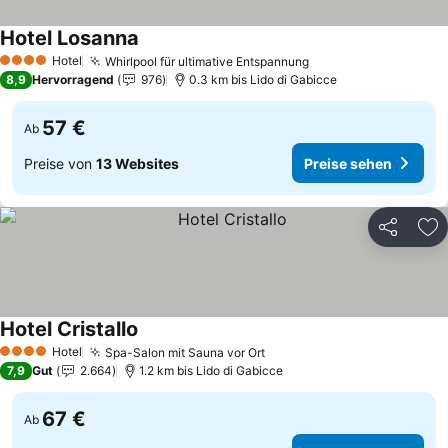
Hotel Losanna
Preise sehen
Hotel
Whirlpool für ultimative Entspannung
Preise sehen
4 Sterne
8,9
Hervorragend
976
0.3 km bis Lido di Gabicce
57 €
Ab
Preise von
13 Websites
Preise sehen
Teilen
Zu
Hotel Cristallo
Preise sehen
Hotel
Spa-Salon mit Sauna vor Ort
Preise sehen
4 Sterne
7,9
Gut
2.664
1.2 km bis Lido di Gabicce
67 €
Ab