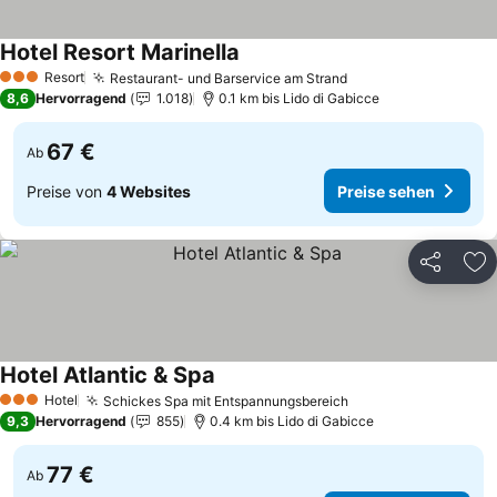
Hotel Resort Marinella
Preise sehen
Resort
Restaurant- und Barservice am Strand
Preise sehen
3 Sterne
8,6
Hervorragend
1.018
0.1 km bis Lido di Gabicce
67 €
Ab
Preise von
4 Websites
Preise sehen
Teilen
Zu
Hotel Atlantic & Spa
Preise sehen
Hotel
Schickes Spa mit Entspannungsbereich
Preise sehen
3 Sterne
9,3
Hervorragend
855
0.4 km bis Lido di Gabicce
77 €
Ab