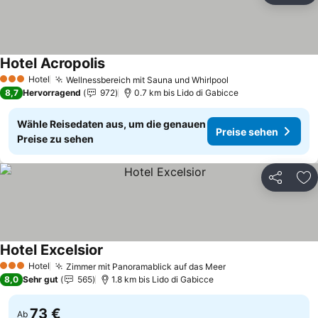
Hotel Acropolis
Preise sehen
Hotel
Wellnessbereich mit Sauna und Whirlpool
Preise sehen
3 Sterne
8,7
Hervorragend
972
0.7 km bis Lido di Gabicce
Wähle Reisedaten aus, um die genauen
Preise sehen
Preise zu sehen
Teilen
Zu
Hotel Excelsior
Preise sehen
Hotel
Zimmer mit Panoramablick auf das Meer
Preise sehen
3 Sterne
8,0
Sehr gut
565
1.8 km bis Lido di Gabicce
73 €
Ab