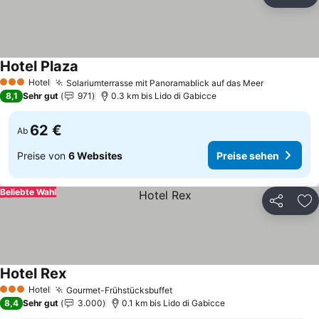
Teilen
Zu
Hotel Plaza
Preise sehen
Hotel
Solariumterrasse mit Panoramablick auf das Meer
Preise se
3 Sterne
8,1
Sehr gut
971
0.3 km bis Lido di Gabicce
62 €
Ab
Preise von
6 Websites
Preise sehen
Beliebte Wahl
Teilen
Zu
Hotel Rex
Preise sehen
Hotel
Gourmet-Frühstücksbuffet
Preise sehen
3 Sterne
8,4
Sehr gut
3.000
0.1 km bis Lido di Gabicce