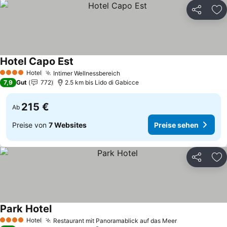
Teilen
Zu
Hotel Capo Est
Preise sehen
Hotel
Intimer Wellnessbereich
Preise sehen
4 Sterne
7,9
Gut
772
2.5 km bis Lido di Gabicce
215 €
Ab
Preise von
7 Websites
Preise sehen
Teilen
Zu
Park Hotel
Preise sehen
Hotel
Restaurant mit Panoramablick auf das Meer
Preise sehen
4 Sterne