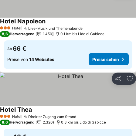
Hotel Napoleon
Preise sehen
Hotel
Live-Musik und Themenabende
Preise sehen
3 Sterne
8,6
Hervorragend
1.450
0.1 km bis Lido di Gabicce
66 €
Ab
Preise von
14 Websites
Preise sehen
Teilen
Zu
Hotel Thea
Preise sehen
Hotel
Direkter Zugang zum Strand
Preise sehen
3 Sterne
8,6
Hervorragend
2.320
0.3 km bis Lido di Gabicce