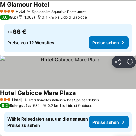
M Glamour Hotel
Preise sehen
Hotel
Speisen im Aquarius Restaurant
Preise sehen
4 Sterne
7,6
Gut
1.063
0.4 km bis Lido di Gabicce
66 €
Ab
Preise von
12 Websites
Preise sehen
Teilen
Zu
Hotel Gabicce Mare Plaza
Preise sehen
Hotel
Traditionelles italienisches Speiseerlebnis
Preise sehen
3 Sterne
8,2
Sehr gut
682
0.2 km bis Lido di Gabicce
Wähle Reisedaten aus, um die genauen
Preise sehen
Preise zu sehen