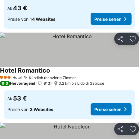
43 €
Ab
Preise von
14 Websites
Preise sehen
Teilen
Zu
Hotel Romantico
Preise sehen
Hotel
Kürzlich renovierte Zimmer
Preise sehen
3 Sterne
9,0
Hervorragend
913
0.2 km bis Lido di Gabicce
53 €
Ab
Preise von
3 Websites
Preise sehen
Teilen
Zu