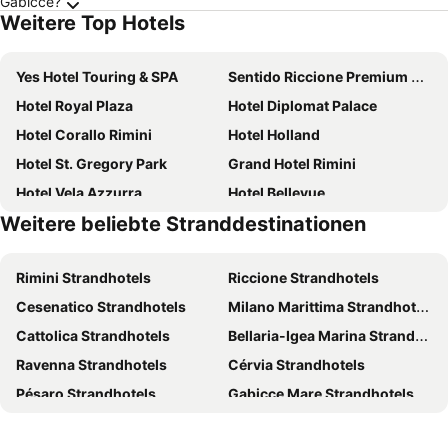
Gabicce?
Weitere Top Hotels
Yes Hotel Touring & SPA
Sentido Riccione Premium Camp
Hotel Royal Plaza
Hotel Diplomat Palace
Hotel Corallo Rimini
Hotel Holland
Hotel St. Gregory Park
Grand Hotel Rimini
Hotel Vela Azzurra
Hotel Bellevue
Weitere beliebte Stranddestinationen
Hotel Rubens
Hotel Ideale - Young People Under 40
Hotel Cormoran
Hotel Sans Souci
Rimini Strandhotels
Riccione Strandhotels
Hotel Baia Imperiale
Hotel Milton Rimini
Cesenatico Strandhotels
Milano Marittima Strandhotels
Hotel Beverly
Hotel Arlino
Cattolica Strandhotels
Bellaria-Igea Marina Strandhotels
i-Suite Hotel
Villa Adriatica Ambienthotels
Ravenna Strandhotels
Cérvia Strandhotels
Hotel La Cappuccina
Hotel Christian
Pésaro Strandhotels
Gabicce Mare Strandhotels
Victoria Palace Hotel
Hotel de France
Ancona Strandhotels
Misano Adriatico Strandhotels
Hotel Centrale Miramare
Hotel Ascot & Spa