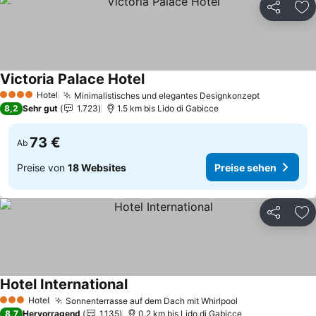
Teilen
Zu
Victoria Palace Hotel
Preise sehen
Hotel
Minimalistisches und elegantes Designkonzept
Preise seh
4 Sterne
8,2
Sehr gut
1.723
1.5 km bis Lido di Gabicce
73 €
Ab
Preise von
18 Websites
Preise sehen
Teilen
Zu
Hotel International
Preise sehen
Hotel
Sonnenterrasse auf dem Dach mit Whirlpool
Preise sehen
3 Sterne
8,7
Hervorragend
1.135
0.2 km bis Lido di Gabicce