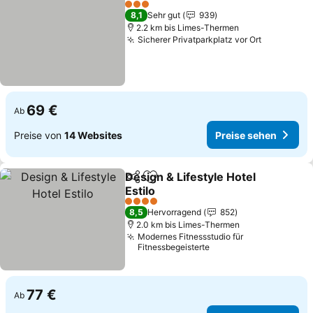
Preise se
3 Sterne
8,1
Sehr gut
939
2.2 km bis Limes-Thermen
Sicherer Privatparkplatz vor Ort
Preise se
69 €
Ab
Preise von
14 Websites
Preise sehen
Design & Lifestyle Hotel
Teilen
Zu Favoriten hinzufügen
Estilo
Preise sehen
4 Sterne
8,5
Hervorragend
852
2.0 km bis Limes-Thermen
Modernes Fitnessstudio für
Fitnessbegeisterte
77 €
Ab