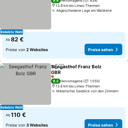
9,4
Hervorragend
838
13.8 km bis Limes-Thermen
Abgeschiedene Lage am Waldrand
Preise 
Beliebte Wahl
82 €
Ab
Preise von
2 Websites
Preise sehen
Seegasthof Franz Bolz
Teilen
Zu Favoriten hinzufügen
GBR
Preise sehen
1 Sterne
9,2
Hervorragend
1.055
13.6 km bis Limes-Thermen
Malerischer Seeblick von den Zimmern
Prei
Beliebte Wahl
110 €
Ab
Preise von
3 Websites
Preise sehen