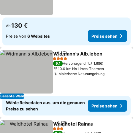
130 €
Ab
Preise von
6 Websites
Preise sehen
Widmann's Alb.leben
Teilen
Zu Favoriten hinzufügen
Preis
4 Sterne
9,1
Hervorragend
1.686
10.0 km bis Limes-Thermen
Malerische Naturumgebung
Preise sehen
Beliebte Wahl
Wähle Reisedaten aus, um die genauen
Preise sehen
Preise zu sehen
Waldhotel Rainau
Teilen
Zu Favoriten hinzufügen
Preise s
3 Sterne