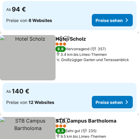
94 €
Ab
Preise von
6 Websites
Preise sehen
Hotel Scholz
Teilen
Zu Favoriten hinzufügen
Preise sehen
3 Sterne
8,8
Hervorragend
357
3.4 km bis Limes-Thermen
Großzügiger Garten und Terrassenblick
Prei
140 €
Ab
Preise von
12 Websites
Preise sehen
STB Campus Bartholoma
Teilen
Zu Favoriten hinzufügen
P
3 Sterne
8,3
Sehr gut
235
9.5 km bis Limes-Thermen