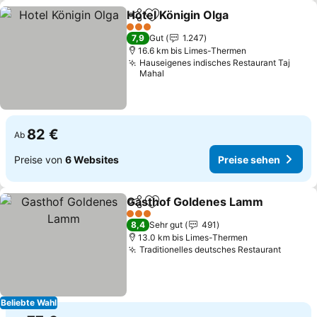
Hotel Königin Olga
Teilen
Zu Favoriten hinzufügen
Preise 
3 Sterne
7,9
Gut
1.247
16.6 km bis Limes-Thermen
Hauseigenes indisches Restaurant Taj
Mahal
82 €
Ab
Preise von
6 Websites
Preise sehen
Gasthof Goldenes Lamm
Teilen
Zu Favoriten hinzufügen
P
3 Sterne
8,4
Sehr gut
491
13.0 km bis Limes-Thermen
Traditionelles deutsches Restaurant
Preise
Beliebte Wahl