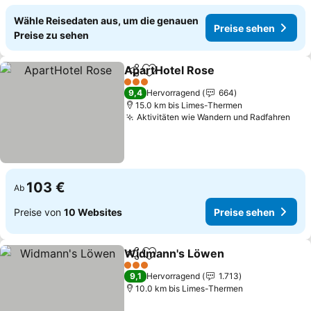
Wähle Reisedaten aus, um die genauen
Preise sehen
Preise zu sehen
ApartHotel Rose
Teilen
Zu Favoriten hinzufügen
Preise se
3 Sterne
9,4
Hervorragend
664
15.0 km bis Limes-Thermen
Aktivitäten wie Wandern und Radfahren
Pre
103 €
Ab
Preise von
10 Websites
Preise sehen
Widmann's Löwen
Teilen
Zu Favoriten hinzufügen
Preise 
3 Sterne
9,1
Hervorragend
1.713
10.0 km bis Limes-Thermen