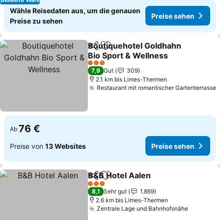
Wähle Reisedaten aus, um die genauen
Preise sehen
Preise zu sehen
Boutiquehotel Goldhahn
Teilen
Zu Favoriten hinzufügen
Bio Sport & Wellness
Preise sehen
3 Sterne
7,9
Gut
309
2.1 km bis Limes-Thermen
Restaurant mit romantischer Gartenterrasse
P
76 €
Ab
Preise von
13 Websites
Preise sehen
B&B Hotel Aalen
Teilen
Zu Favoriten hinzufügen
Preise se
3 Sterne
8,1
Sehr gut
1.869
2.6 km bis Limes-Thermen
Zentrale Lage und Bahnhofsnähe
Preise s