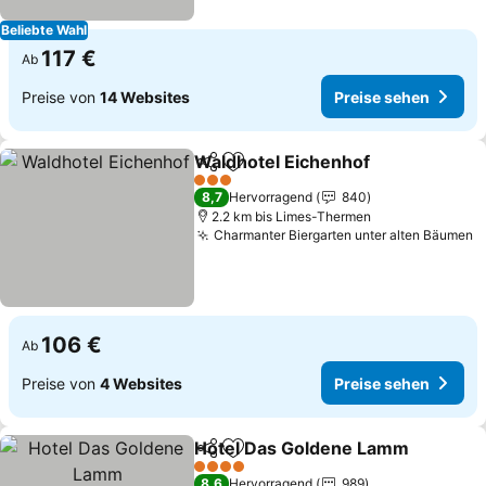
Beliebte Wahl
117 €
Ab
Preise von
14 Websites
Preise sehen
Waldhotel Eichenhof
Teilen
Zu Favoriten hinzufügen
Preis
3 Sterne
8,7
Hervorragend
840
2.2 km bis Limes-Thermen
Charmanter Biergarten unter alten Bäumen
P
106 €
Ab
Preise von
4 Websites
Preise sehen
Hotel Das Goldene Lamm
Teilen
Zu Favoriten hinzufügen
4 Sterne
8,6
Hervorragend
989