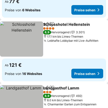
77 €
Ab
Preise von
6 Websites
Preise sehen
Schlosshotel Hellenstein
Teilen
Zu Favoriten hinzufügen
P
4 Sterne
8,9
Hervorragend
3.301
17.1 km bis Limes-Thermen
Lebhafte Lobbybar mit Live-Auftritten
Preis
121 €
Ab
Preise von
16 Websites
Preise sehen
Landgasthof Lamm
Teilen
Zu Favoriten hinzufügen
Preise 
3 Sterne
8,9
Hervorragend
492
8.0 km bis Limes-Thermen
Charmanter Garten zum Entspannen
Preise