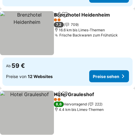
Brenzhotel Heidenheim
Teilen
Zu Favoriten hinzufügen
Pr
2 Sterne
7,2
709
16.6 km bis Limes-Thermen
Frische Backwaren zum Frühstück
Preise 
59 €
Ab
Preise von
12 Websites
Preise sehen
Hotel Grauleshof
Teilen
Zu Favoriten hinzufügen
Preise se
2 Sterne
8,6
Hervorragend
222
4.4 km bis Limes-Thermen