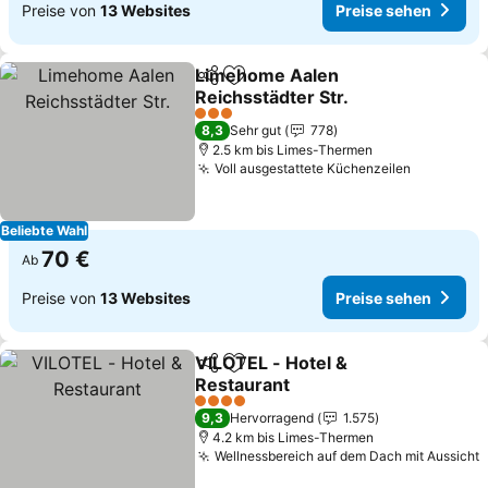
Preise von
13 Websites
Preise sehen
Limehome Aalen
Teilen
Zu Favoriten hinzufügen
Reichsstädter Str.
Preise sehen
3 Sterne
8,3
Sehr gut
778
2.5 km bis Limes-Thermen
Voll ausgestattete Küchenzeilen
Preise se
Beliebte Wahl
70 €
Ab
Preise von
13 Websites
Preise sehen
VILOTEL - Hotel &
Teilen
Zu Favoriten hinzufügen
Restaurant
Preise sehen
4 Sterne
9,3
Hervorragend
1.575
4.2 km bis Limes-Thermen
Wellnessbereich auf dem Dach mit Aussicht
P