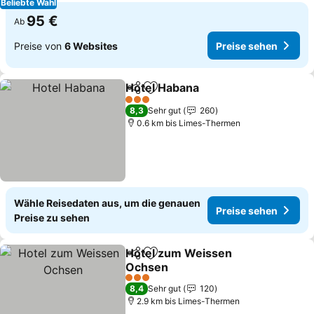
Beliebte Wahl
95 €
Ab
Preise von
6 Websites
Preise sehen
Hotel Habana
Teilen
Zu Favoriten hinzufügen
Preise sehen
3 Sterne
8,3
Sehr gut
260
0.6 km bis Limes-Thermen
Wähle Reisedaten aus, um die genauen
Preise sehen
Preise zu sehen
Hotel zum Weissen
Teilen
Zu Favoriten hinzufügen
Ochsen
Preise sehen
3 Sterne
8,4
Sehr gut
120
2.9 km bis Limes-Thermen