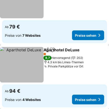
79 €
Ab
Preise von
7 Websites
Preise sehen
Aparthotel DeLuxe
Teilen
Zu Favoriten hinzufügen
Preise 
1 Sterne
8,7
Hervorragend
202
4.3 km bis Limes-Thermen
Private Parkplätze vor Ort
Preise sehen
94 €
Ab
Preise von
4 Websites
Preise sehen