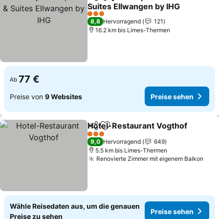
Teilen
Zu Favoriten hinzufügen
Suites Ellwangen by IHG
Preise sehen
3 Sterne
8,8
Hervorragend
121
16.2 km bis Limes-Thermen
77 €
Ab
Preise von
9 Websites
Preise sehen
Hotel-Restaurant Vogthof
Teilen
Zu Favoriten hinzufügen
3 Sterne
9,0
Hervorragend
649
5.5 km bis Limes-Thermen
Renovierte Zimmer mit eigenem Balkon
Prei
Wähle Reisedaten aus, um die genauen
Preise sehen
Preise zu sehen