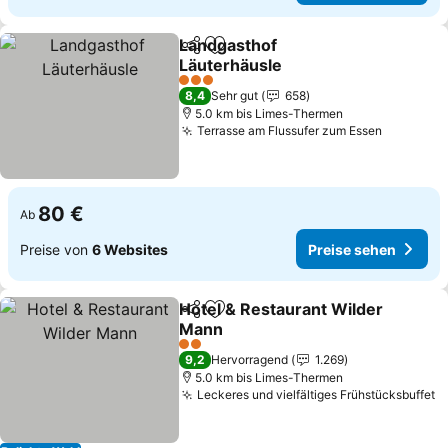
Landgasthof
Teilen
Zu Favoriten hinzufügen
Läuterhäusle
Preise sehen
3 Sterne
8,4
Sehr gut
658
5.0 km bis Limes-Thermen
Terrasse am Flussufer zum Essen
Preise s
80 €
Ab
Preise von
6 Websites
Preise sehen
Hotel & Restaurant Wilder
Teilen
Zu Favoriten hinzufügen
Mann
Preise sehen
2 Sterne
9,2
Hervorragend
1.269
5.0 km bis Limes-Thermen
Leckeres und vielfältiges Frühstücksbuffet
P