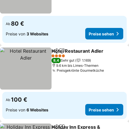
80 €
Ab
Preise von
3 Websites
Preise sehen
Hotel Restaurant Adler
Teilen
Zu Favoriten hinzufügen
Pre
4 Sterne
8,4
Sehr gut
1.169
9.6 km bis Limes-Thermen
Preisgekrönte Gourmetküche
Preise sehe
100 €
Ab
Preise von
6 Websites
Preise sehen
Holiday Inn Express &