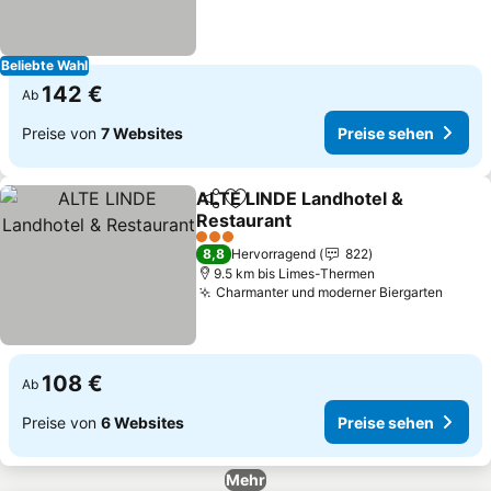
Beliebte Wahl
142 €
Ab
Preise von
7 Websites
Preise sehen
ALTE LINDE Landhotel &
Teilen
Zu Favoriten hinzufügen
Restaurant
Preise sehen
3 Sterne
8,8
Hervorragend
822
9.5 km bis Limes-Thermen
Charmanter und moderner Biergarten
Preis
108 €
Ab
Preise von
6 Websites
Preise sehen
Mehr