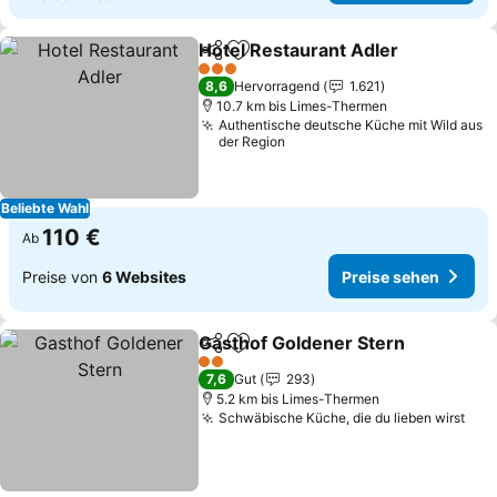
Hotel Restaurant Adler
Teilen
Zu Favoriten hinzufügen
Pre
3 Sterne
8,6
Hervorragend
1.621
10.7 km bis Limes-Thermen
Authentische deutsche Küche mit Wild aus
der Region
Beliebte Wahl
110 €
Ab
Preise von
6 Websites
Preise sehen
Gasthof Goldener Stern
Teilen
Zu Favoriten hinzufügen
Pr
2 Sterne
7,6
Gut
293
5.2 km bis Limes-Thermen
Schwäbische Küche, die du lieben wirst
Pre