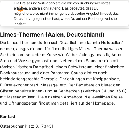
Die Preise und Verfügbarkeit, die wir von Buchungswebsites
erhalten, ändern sich laufend. Das bedeutet, dass Du
möglicherweise nicht immer genau dasselbe Angebot findest, das
Du auf trivago gesehen hast, wenn Du auf der Buchungswebsite
landest.
Limes-Thermen (Aalen, Deutschland)
Die Limes-Thermen dürfen sich “Staatlich anerkannte Heilquellen”
nennen, ausgezeichnet für fluoridhaltiges Mineral-Thermalwasser.
Sie bieten verschiedene Kurse wie Wirbelsäulengymnastik, Aqua-
Step und Wassergymnastik an. Neben einem Saunabereich mit
römisch-irischem Dampfbad, einem Schwitzraum, einer finnischen
Blockhaussauna und einer Panorama-Sauna gibt es noch
behindertengerechte Therapie-Einrichtungen mit Kneippanlage,
Fußreflexzonenpfad, Massage, etc. Der Badebereich bietet den
Gästen beheizte Innen- und Außenbecken (zwischen 34 und 36 C)
mit Massagedüsen. Die einzelnen Angebote, die jeweiligen Preise
und Öffnungszeiten findet man detailliert auf der Homepage.
Kontakt
Osterbucher Platz 3
,
73431
,