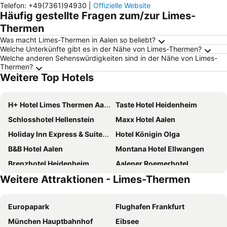
Telefon
:
+49(7361)94930
|
Offizielle Website
Häufig gestellte Fragen zum/zur Limes-
Thermen
Was macht Limes-Thermen in Aalen so beliebt?
Welche Unterkünfte gibt es in der Nähe von Limes-Thermen?
Welche anderen Sehenswürdigkeiten sind in der Nähe von Limes-
Thermen?
Weitere Top Hotels
H+ Hotel Limes Thermen Aalen
Taste Hotel Heidenheim
Schlosshotel Hellenstein
Maxx Hotel Aalen
Holiday Inn Express & Suites Ellwangen by IHG
Hotel Königin Olga
B&B Hotel Aalen
Montana Hotel Ellwangen
Brenzhotel Heidenheim
Aalener Roemerhotel
Weitere Attraktionen - Limes-Thermen
ApartHotel Rose
Boutiquehotel Goldhahn Bio Sport & Wellness
Brauereigasthof-Hotel Roter Ochsen
Ecome Hotel
Europapark
Flughafen Frankfurt
ibis Styles Aalen
Design & Lifestyle Hotel Estilo
München Hauptbahnhof
Eibsee
VILOTEL - Hotel & Restaurant
Hirsch - Das Ellwanger Landhotel