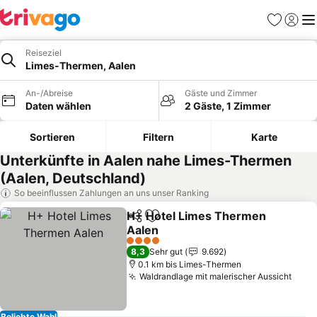
Favoriten
Einlog
Me
Reiseziel
Limes-Thermen, Aalen
An-/Abreise
Gäste und Zimmer
Daten wählen
2 Gäste, 1 Zimmer
Sortieren
Filtern
Karte
Unterkünfte in Aalen nahe Limes-Thermen
(Aalen, Deutschland)
So beeinflussen Zahlungen an uns unser Ranking
H+ Hotel Limes Thermen
Teilen
Zu Favoriten hinzufügen
Aalen
Preise sehen
4 Sterne
8,3
Sehr gut
9.692
0.1 km bis Limes-Thermen
Waldrandlage mit malerischer Aussicht
Prei
Beliebte Wahl