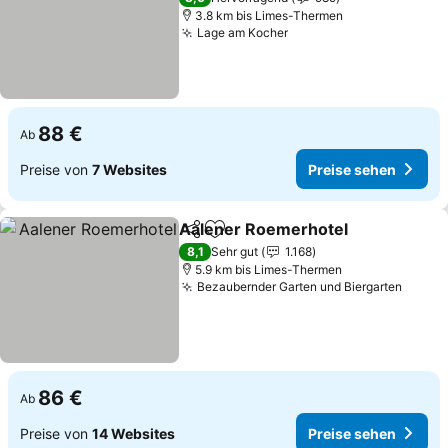
3.8 km bis Limes-Thermen
Lage am Kocher
Preise sehen
88 €
Ab
Preise von
7 Websites
Preise sehen
Aalener Roemerhotel
Teilen
Zu Favoriten hinzufügen
Prei
8,1
Sehr gut
1.168
5.9 km bis Limes-Thermen
Bezaubernder Garten und Biergarten
Preis
86 €
Ab
Preise von
14 Websites
Preise sehen