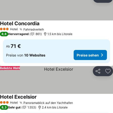
Teilen
Zu
Hotel Concordia
Preise sehen
Hotel
Fahrradverleih
Preise sehen
3 Sterne
8,8
Hervorragend
861
1.5 km bis Litorale
71 €
Ab
Preise von
10 Websites
Preise sehen
Beliebte Wahl
Teilen
Zu
Hotel Excelsior
Preise sehen
Hotel
Panoramablick auf den Yachthafen
Preise sehen
3 Sterne
8,3
Sehr gut
1.553
2.4 km bis Litorale