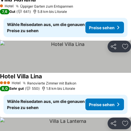
Preise sehen
Hotel
Üppiger Garten zum Entspannen
Preise sehen
1 Sterne
7,6
Gut
641
5.8 km bis Litorale
Wähle Reisedaten aus, um die genauen
Preise sehen
Preise zu sehen
Teilen
Zu
Hotel Villa Lina
Preise sehen
Hotel
Renovierte Zimmer mit Balkon
Preise sehen
3 Sterne
8,0
Sehr gut
550
1.8 km bis Litorale
Wähle Reisedaten aus, um die genauen
Preise sehen
Preise zu sehen
Teilen
Zu