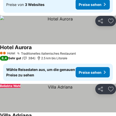
Preise von
3 Websites
Preise sehen
Teilen
Zu
Hotel Aurora
Preise sehen
Hotel
Traditionelles italienisches Restaurant
Preise sehen
2 Sterne
8,4
Sehr gut
384
2.5 km bis Litorale
Wähle Reisedaten aus, um die genauen
Preise sehen
Preise zu sehen
Beliebte Wahl
Teilen
Zu
Villa Adriana