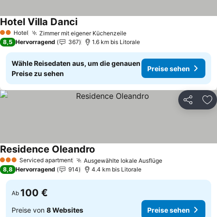
Hotel Villa Danci
Preise sehen
Hotel
Zimmer mit eigener Küchenzeile
Preise sehen
2 Sterne
8,5
Hervorragend
367
1.6 km bis Litorale
Wähle Reisedaten aus, um die genauen
Preise sehen
Preise zu sehen
Teilen
Zu
Residence Oleandro
Preise sehen
Serviced apartment
Ausgewählte lokale Ausflüge
Preise sehen
3 Sterne
8,8
Hervorragend
914
4.4 km bis Litorale
100 €
Ab
Preise von
8 Websites
Preise sehen