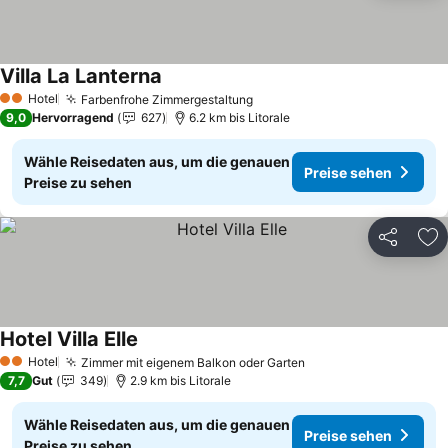
Villa La Lanterna
Preise sehen
Hotel
Farbenfrohe Zimmergestaltung
Preise sehen
2 Sterne
9,0
Hervorragend
627
6.2 km bis Litorale
Wähle Reisedaten aus, um die genauen
Preise sehen
Preise zu sehen
Teilen
Zu
Hotel Villa Elle
Preise sehen
Hotel
Zimmer mit eigenem Balkon oder Garten
Preise sehen
2 Sterne
7,7
Gut
349
2.9 km bis Litorale
Wähle Reisedaten aus, um die genauen
Preise sehen
Preise zu sehen