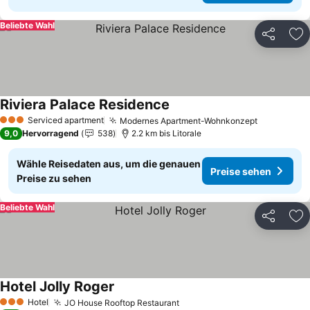
Beliebte Wahl
Teilen
Zu
Riviera Palace Residence
Preise sehen
Serviced apartment
Modernes Apartment-Wohnkonzept
Preise se
3 Sterne
9,0
Hervorragend
538
2.2 km bis Litorale
Wähle Reisedaten aus, um die genauen
Preise sehen
Preise zu sehen
Beliebte Wahl
Teilen
Zu
Hotel Jolly Roger
Preise sehen
Hotel
JO House Rooftop Restaurant
Preise sehen
3 Sterne