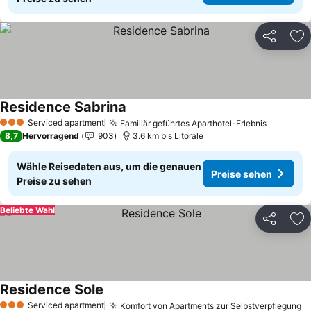
Teilen
Zu
Residence Sabrina
Preise sehen
Serviced apartment
Familiär geführtes Aparthotel-Erlebnis
Preise s
3 Sterne
8,7
Hervorragend
903
3.6 km bis Litorale
Wähle Reisedaten aus, um die genauen
Preise sehen
Preise zu sehen
Beliebte Wahl
Teilen
Zu
Residence Sole
Preise sehen
Serviced apartment
Komfort von Apartments zur Selbstverpflegung
P
3 Sterne