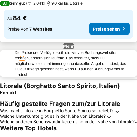
8,1
Sehr gut
2.041
9.0 km bis Litorale
84 €
Ab
Preise von
7 Websites
Preise sehen
Mehr
Die Preise und Verfügbarkeit, die wir von Buchungswebsites
erhalten, ändern sich laufend. Das bedeutet, dass Du
möglicherweise nicht immer genau dasselbe Angebot findest, das
Du auf trivago gesehen hast, wenn Du auf der Buchungswebsite
landest.
Litorale (Borghetto Santo Spirito, Italien)
Kontakt
Häufig gestellte Fragen zum/zur Litorale
Was macht Litorale in Borghetto Santo Spirito so beliebt?
Welche Unterkünfte gibt es in der Nähe von Litorale?
Welche anderen Sehenswürdigkeiten sind in der Nähe von Litorale?
Weitere Top Hotels