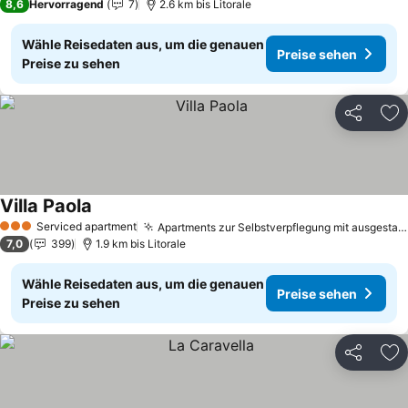
8,6
Hervorragend
7
2.6 km bis Litorale
Wähle Reisedaten aus, um die genauen
Preise sehen
Preise zu sehen
Teilen
Zu
Villa Paola
Preise sehen
Serviced apartment
Apartments zur Selbstverpflegung mit ausgestatteten Küchen
3 Sterne
7,0
399
1.9 km bis Litorale
Wähle Reisedaten aus, um die genauen
Preise sehen
Preise zu sehen
Teilen
Zu