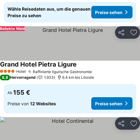
Wähle Reisedaten aus, um die genauen
Preise sehen
Preise zu sehen
Beliebte Wahl
Teilen
Zu
Grand Hotel Pietra Ligure
Preise sehen
Hotel
Raffinierte ligurische Gastronomie
Preise sehen
4 Sterne
8,8
Hervorragend
1.933
6.4 km bis Litorale
155 €
Ab
Preise von
12 Websites
Preise sehen
Teilen
Zu