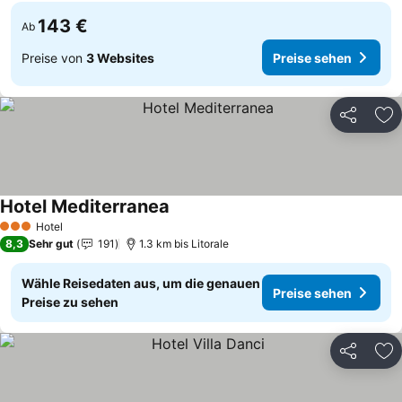
143 €
Ab
Preise von
3 Websites
Preise sehen
Teilen
Zu
Hotel Mediterranea
Preise sehen
Hotel
3 Sterne
8,3
Sehr gut
191
1.3 km bis Litorale
Wähle Reisedaten aus, um die genauen
Preise sehen
Preise zu sehen
Teilen
Zu