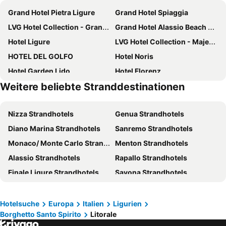
Grand Hotel Pietra Ligure
Grand Hotel Spiaggia
LVG Hotel Collection - Grand Hotel Mediterranee
Grand Hotel Alassio Beach & Spa Resort - The Leading Hotels of the World
Hotel Ligure
LVG Hotel Collection - Majestic
HOTEL DEL GOLFO
Hotel Noris
Hotel Garden Lido
Hotel Florenz
Weitere beliebte Stranddestinationen
Grand Hotel Moroni
Hotel Windsor
Hotel Savoia
Hotel Europa
Nizza Strandhotels
Genua Strandhotels
Hotel Bello by Ostello Bello
Hotel Albatros Varigotti
Diano Marina Strandhotels
Sanremo Strandhotels
Hotel Riva
Allegroitalia Alassio Rosa
Monaco/ Monte Carlo Strandhotels
Menton Strandhotels
Hotel Alfieri
Hotel Lamberti
Alassio Strandhotels
Rapallo Strandhotels
Hotel Villa Paolina
Hotel Casella
Finale Ligure Strandhotels
Savona Strandhotels
Hotel Medusa
Ligure Residence
Santa Margherita Ligure Strandhotels
Pietra Ligure Strandhotels
Hotel Colibrì
Marina Hotel Charming Rooms
Sestri Levante Strandhotels
Imperia Strandhotels
Hotel Jolly Roger
Hotel De La Plage
Hotelsuche
Europa
Italien
Ligurien
Borghetto Santo Spirito
Litorale
Loano Strandhotels
Beausoleil Strandhotels
Hotel Bristol
Hotel Mediterraneo