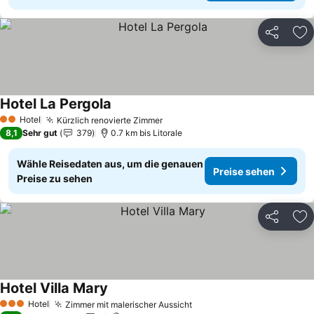
Teilen
Zu
Hotel La Pergola
Preise sehen
Hotel
Kürzlich renovierte Zimmer
Preise sehen
2 Sterne
8,1
Sehr gut
379
0.7 km bis Litorale
Wähle Reisedaten aus, um die genauen
Preise sehen
Preise zu sehen
Teilen
Zu
Hotel Villa Mary
Preise sehen
Hotel
Zimmer mit malerischer Aussicht
Preise sehen
3 Sterne