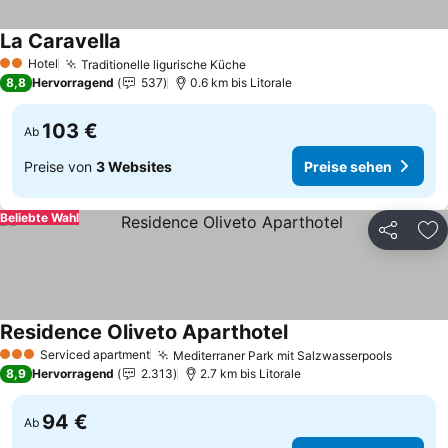
La Caravella
Preise sehen
Hotel
Traditionelle ligurische Küche
Preise sehen
2 Sterne
8,8
Hervorragend
537
0.6 km bis Litorale
103 €
Ab
Preise von
3 Websites
Preise sehen
Beliebte Wahl
Teilen
Zu
Residence Oliveto Aparthotel
Preise sehen
Serviced apartment
Mediterraner Park mit Salzwasserpools
Preise 
3 Sterne
8,9
Hervorragend
2.313
2.7 km bis Litorale
94 €
Ab