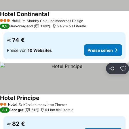
Hotel Continental
Preise sehen
Hotel
Shabby Chic und modernes Design
Preise sehen
3 Sterne
8,9
Hervorragend
1.692
5.4 km bis Litorale
74 €
Ab
Preise von
10 Websites
Preise sehen
Teilen
Zu
Hotel Principe
Preise sehen
Hotel
Kürzlich renovierte Zimmer
Preise sehen
2 Sterne
8,1
Sehr gut
612
6.1 km bis Litorale
82 €
Ab