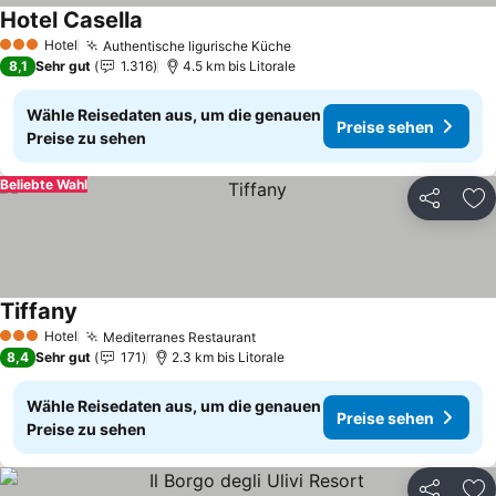
Hotel Casella
Preise sehen
Hotel
Authentische ligurische Küche
Preise sehen
3 Sterne
8,1
Sehr gut
1.316
4.5 km bis Litorale
Wähle Reisedaten aus, um die genauen
Preise sehen
Preise zu sehen
Beliebte Wahl
Teilen
Zu
Tiffany
Preise sehen
Hotel
Mediterranes Restaurant
Preise sehen
3 Sterne
8,4
Sehr gut
171
2.3 km bis Litorale
Wähle Reisedaten aus, um die genauen
Preise sehen
Preise zu sehen