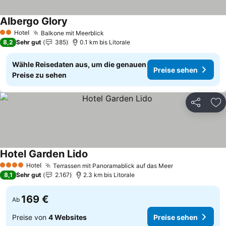
Albergo Glory
Preise sehen
Hotel
Balkone mit Meerblick
Preise sehen
2 Sterne
8,2
Sehr gut
385
0.1 km bis Litorale
Wähle Reisedaten aus, um die genauen
Preise sehen
Preise zu sehen
Teilen
Zu
Hotel Garden Lido
Preise sehen
Hotel
Terrassen mit Panoramablick auf das Meer
Preise sehen
4 Sterne
8,1
Sehr gut
2.167
2.3 km bis Litorale
169 €
Ab
Preise von
4 Websites
Preise sehen