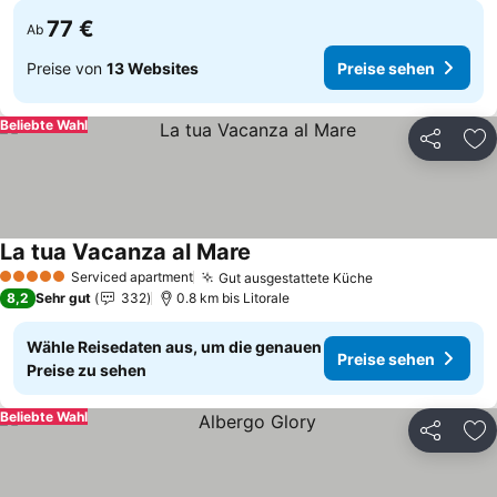
77 €
Ab
Preise von
13 Websites
Preise sehen
Beliebte Wahl
Teilen
Zu
La tua Vacanza al Mare
Preise sehen
Serviced apartment
Gut ausgestattete Küche
Preise sehen
5 Sterne
8,2
Sehr gut
332
0.8 km bis Litorale
Wähle Reisedaten aus, um die genauen
Preise sehen
Preise zu sehen
Beliebte Wahl
Teilen
Zu