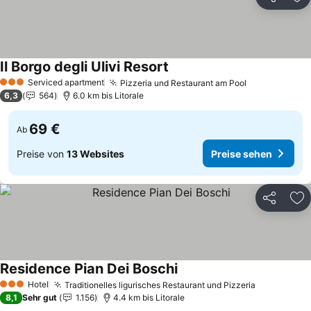
Teilen
Zu
Il Borgo degli Ulivi Resort
Preise sehen
Serviced apartment
Pizzeria und Restaurant am Pool
Preise sehe
3 Sterne
6,3
564
6.0 km bis Litorale
69 €
Ab
Preise von
13 Websites
Preise sehen
Teilen
Zu
Residence Pian Dei Boschi
Preise sehen
Hotel
Traditionelles ligurisches Restaurant und Pizzeria
Preise seh
3 Sterne
8,1
Sehr gut
1.156
4.4 km bis Litorale