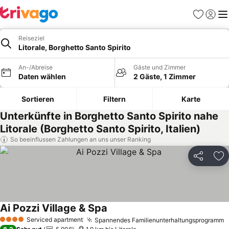
Favoriten
Einlog
Me
Reiseziel
Litorale, Borghetto Santo Spirito
An-/Abreise
Gäste und Zimmer
Daten wählen
2 Gäste, 1 Zimmer
Sortieren
Filtern
Karte
Unterkünfte in Borghetto Santo Spirito nahe
Litorale (Borghetto Santo Spirito, Italien)
So beeinflussen Zahlungen an uns unser Ranking
Teilen
Zu
Ai Pozzi Village & Spa
Preise sehen
Serviced apartment
Spannendes Familienunterhaltungsprogramm
P
4 Sterne