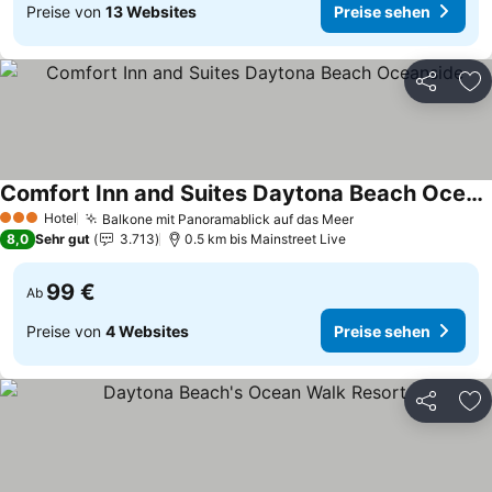
Preise von
13 Websites
Preise sehen
Teilen
Zu
Comfort Inn and Suites Daytona Beach Oceanside
Preise sehen
Hotel
Balkone mit Panoramablick auf das Meer
Preise sehen
3 Sterne
8,0
Sehr gut
3.713
0.5 km bis Mainstreet Live
99 €
Ab
Preise von
4 Websites
Preise sehen
Teilen
Zu