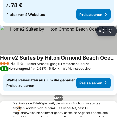
78 €
Ab
Preise von
4 Websites
Preise sehen
Teilen
Zu
Home2 Suites by Hilton Ormond Beach Oceanfront
Preise sehen
Hotel
Direkter Strandzugang für einfachen Genuss
Preise sehen
3 Sterne
8,8
Hervorragend
2.637
5.4 km bis Mainstreet Live
Wähle Reisedaten aus, um die genauen
Preise sehen
Preise zu sehen
Mehr
Die Preise und Verfügbarkeit, die wir von Buchungswebsites
erhalten, ändern sich laufend. Das bedeutet, dass Du
möglicherweise nicht immer genau dasselbe Angebot findest, das