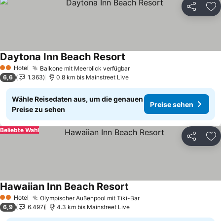
Teilen
Zu
Daytona Inn Beach Resort
Preise sehen
Hotel
Balkone mit Meerblick verfügbar
Preise sehen
2 Sterne
6,6
1.363
0.8 km bis Mainstreet Live
Wähle Reisedaten aus, um die genauen
Preise sehen
Preise zu sehen
Beliebte Wahl
Teilen
Zu
Hawaiian Inn Beach Resort
Preise sehen
Hotel
Olympischer Außenpool mit Tiki-Bar
Preise sehen
2 Sterne
6,9
6.497
4.3 km bis Mainstreet Live