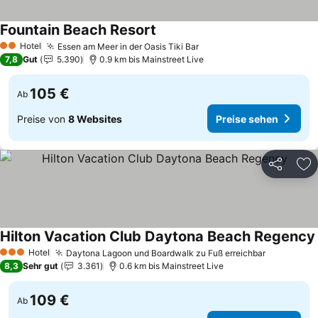
Fountain Beach Resort
Preise sehen
Hotel
Essen am Meer in der Oasis Tiki Bar
Preise sehen
2 Sterne
7,8
Gut
5.390
0.9 km bis Mainstreet Live
105 €
Ab
Preise von
8 Websites
Preise sehen
Teilen
Zu
Hilton Vacation Club Daytona Beach Regency
Hotel
Daytona Lagoon und Boardwalk zu Fuß erreichbar
Preise se
3 Sterne
8,3
Sehr gut
3.361
0.6 km bis Mainstreet Live
109 €
Ab