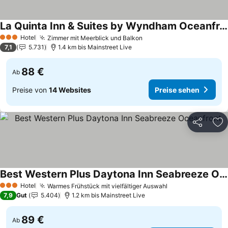
La Quinta Inn & Suites by Wyndham Oceanfront Daytona Beach
Preise sehen
Hotel
Zimmer mit Meerblick und Balkon
Preise sehen
3 Sterne
7,1
5.731
1.4 km bis Mainstreet Live
88 €
Ab
Preise von
14 Websites
Preise sehen
Teilen
Zu
Best Western Plus Daytona Inn Seabreeze Oceanfront
Preise sehen
Hotel
Warmes Frühstück mit vielfältiger Auswahl
Preise sehen
3 Sterne
7,9
Gut
5.404
1.2 km bis Mainstreet Live
89 €
Ab