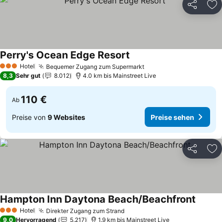
Teilen
Zu
Perry's Ocean Edge Resort
Preise sehen
Hotel
Bequemer Zugang zum Supermarkt
Preise sehen
3 Sterne
8,3
Sehr gut
8.012
4.0 km bis Mainstreet Live
110 €
Ab
Preise von
9 Websites
Preise sehen
Teilen
Zu
Hampton Inn Daytona Beach/Beachfront
Preise
Hotel
Direkter Zugang zum Strand
Preise sehen
3 Sterne
9,0
Hervorragend
5.217
1.9 km bis Mainstreet Live