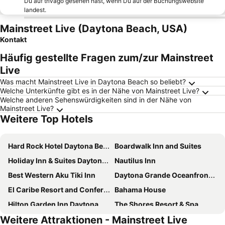
Du auf trivago gesehen hast, wenn Du auf der Buchungswebsite
landest.
Mainstreet Live (Daytona Beach, USA)
Kontakt
Häufig gestellte Fragen zum/zur Mainstreet
Live
Was macht Mainstreet Live in Daytona Beach so beliebt?
Welche Unterkünfte gibt es in der Nähe von Mainstreet Live?
Welche anderen Sehenswürdigkeiten sind in der Nähe von
Mainstreet Live?
Weitere Top Hotels
Hard Rock Hotel Daytona Beach
Boardwalk Inn and Suites
Holiday Inn & Suites Daytona Beach On The Ocean By Ihg
Nautilus Inn
Best Western Aku Tiki Inn
Daytona Grande Oceanfront Resort
El Caribe Resort and Conference Center
Bahama House
Hilton Garden Inn Daytona Beach Oceanfront
The Shores Resort & Spa
Weitere Attraktionen - Mainstreet Live
Hampton Inn Daytona Beach/Beachfront
Hyatt Place Daytona Beach - Oceanfront