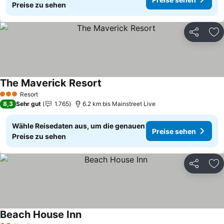
Preise zu sehen
Teilen
Zu
The Maverick Resort
Preise sehen
Resort
3 Sterne
8,3
Sehr gut
1.765
6.2 km bis Mainstreet Live
Wähle Reisedaten aus, um die genauen
Preise sehen
Preise zu sehen
Teilen
Zu
Beach House Inn
Preise sehen