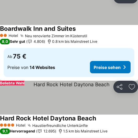
Teilen
Zu
Boardwalk Inn and Suites
Preise sehen
Hotel
Neu renovierte Zimmer im Küstenstil
Preise sehen
2 Sterne
8,0
Sehr gut
4.806
0.8 km bis Mainstreet Live
75 €
Ab
Preise von
14 Websites
Preise sehen
Beliebte Wahl
Teilen
Zu
Hard Rock Hotel Daytona Beach
Preise sehen
Hotel
Haustierfreundliche Unterkünfte
Preise sehen
4 Sterne
9,1
Hervorragend
12.695
1.5 km bis Mainstreet Live