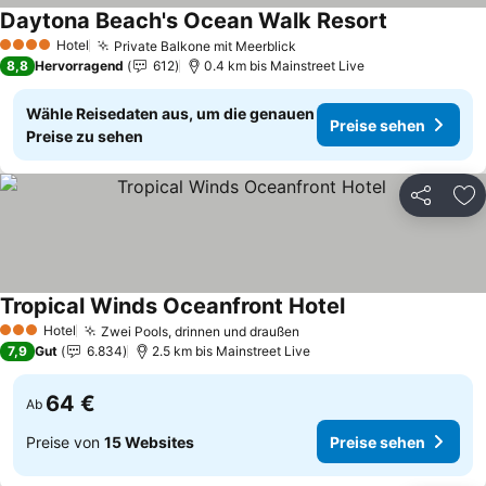
Daytona Beach's Ocean Walk Resort
Preise sehe
Hotel
Private Balkone mit Meerblick
Preise sehen
4 Sterne
8,8
Hervorragend
612
0.4 km bis Mainstreet Live
Wähle Reisedaten aus, um die genauen
Preise sehen
Preise zu sehen
Teilen
Zu
Tropical Winds Oceanfront Hotel
Preise sehen
Hotel
Zwei Pools, drinnen und draußen
Preise sehen
3 Sterne
7,9
Gut
6.834
2.5 km bis Mainstreet Live
64 €
Ab
Preise von
15 Websites
Preise sehen