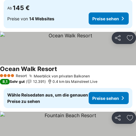
145 €
Ab
Preise von
14 Websites
Preise sehen
Teilen
Zu
Ocean Walk Resort
Preise sehen
Resort
Meerblick von privaten Balkonen
Preise sehen
4 Sterne
8,1
Sehr gut
12.391
0.4 km bis Mainstreet Live
Wähle Reisedaten aus, um die genauen
Preise sehen
Preise zu sehen
Teilen
Zu