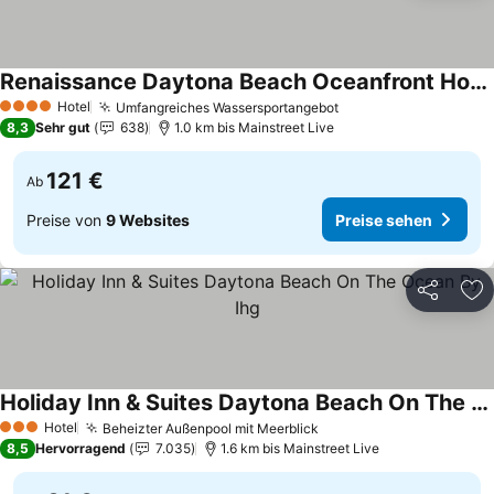
Renaissance Daytona Beach Oceanfront Hotel
Preise sehen
Hotel
Umfangreiches Wassersportangebot
Preise sehen
4 Sterne
8,3
Sehr gut
638
1.0 km bis Mainstreet Live
121 €
Ab
Preise von
9 Websites
Preise sehen
Teilen
Zu
Holiday Inn & Suites Daytona Beach On The Ocean By Ihg
Preise sehen
Hotel
Beheizter Außenpool mit Meerblick
Preise sehen
3 Sterne
8,5
Hervorragend
7.035
1.6 km bis Mainstreet Live