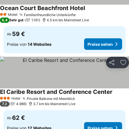
Ocean Court Beachfront Hotel
Preise sehen
Motel
Familienfreundliche Unterkünfte
Preise sehen
2 Sterne
8,4
Sehr gut
1.161
4.5 km bis Mainstreet Live
59 €
Ab
Preise von
14 Websites
Preise sehen
Teilen
Zu
El Caribe Resort and Conference Center
Preise 
Hotel
Private Balkone mit Meerblick
Preise sehen
3 Sterne
7,2
4.986
3.7 km bis Mainstreet Live
62 €
Ab
Preise von
12 Websites
Preise sehen