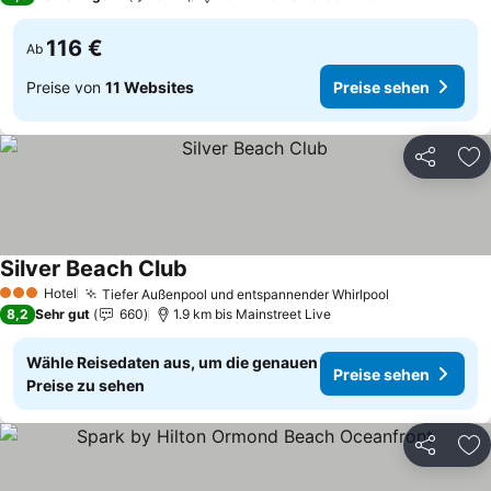
116 €
Ab
Preise von
11 Websites
Preise sehen
Teilen
Zu
Silver Beach Club
Preise sehen
Hotel
Tiefer Außenpool und entspannender Whirlpool
Preise sehe
3 Sterne
8,2
Sehr gut
660
1.9 km bis Mainstreet Live
Wähle Reisedaten aus, um die genauen
Preise sehen
Preise zu sehen
Teilen
Zu