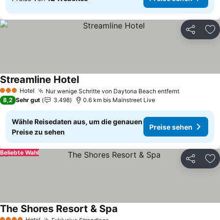
Teilen
Zu
Streamline Hotel
Preise sehen
Hotel
Nur wenige Schritte von Daytona Beach entfernt
Preise seh
3 Sterne
8,2
Sehr gut
3.498
0.6 km bis Mainstreet Live
Wähle Reisedaten aus, um die genauen
Preise sehen
Preise zu sehen
Beliebte Wahl
Teilen
Zu
The Shores Resort & Spa
Preise sehen
Hotel