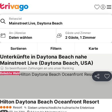
Favoriten
Einlog
Me
Reiseziel
Mainstreet Live, Daytona Beach
An-/Abreise
Gäste und Zimmer
Daten wählen
2 Gäste, 1 Zimmer
Sortieren
Filtern
Karte
Unterkünfte in Daytona Beach nahe
Mainstreet Live (Daytona Beach, USA)
So beeinflussen Zahlungen an uns unser Ranking
Beliebte Wahl
Teilen
Zu
Hilton Daytona Beach Oceanfront Resort
Preise
Resort
Sieben unterschiedliche kulinarische Erlebnisse
Preise se
4 Sterne