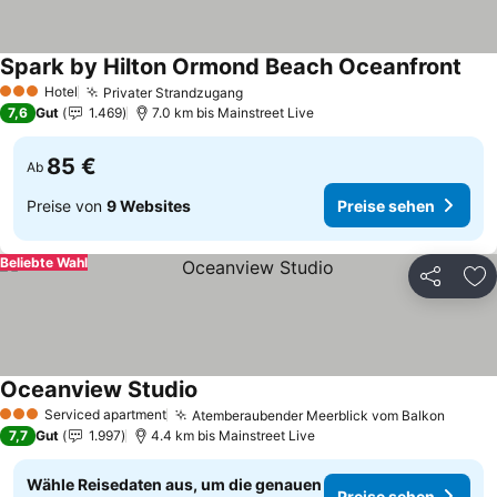
Spark by Hilton Ormond Beach Oceanfront
Prei
Hotel
Privater Strandzugang
Preise sehen
3 Sterne
7,6
Gut
1.469
7.0 km bis Mainstreet Live
85 €
Ab
Preise von
9 Websites
Preise sehen
Beliebte Wahl
Teilen
Zu
Oceanview Studio
Preise sehen
Serviced apartment
Atemberaubender Meerblick vom Balkon
Preise
3 Sterne
7,7
Gut
1.997
4.4 km bis Mainstreet Live
Wähle Reisedaten aus, um die genauen
Preise sehen