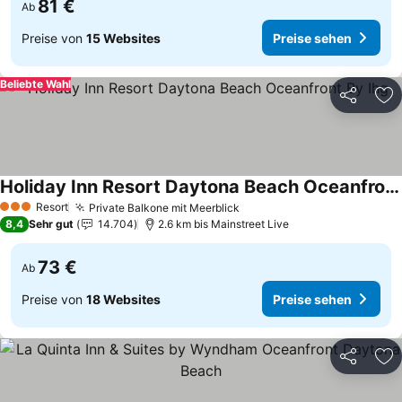
81 €
Ab
Preise von
15 Websites
Preise sehen
Beliebte Wahl
Teilen
Zu
Holiday Inn Resort Daytona Beach Oceanfront By Ihg
Preise sehen
Resort
Private Balkone mit Meerblick
Preise sehen
3 Sterne
8,4
Sehr gut
14.704
2.6 km bis Mainstreet Live
73 €
Ab
Preise von
18 Websites
Preise sehen
Teilen
Zu