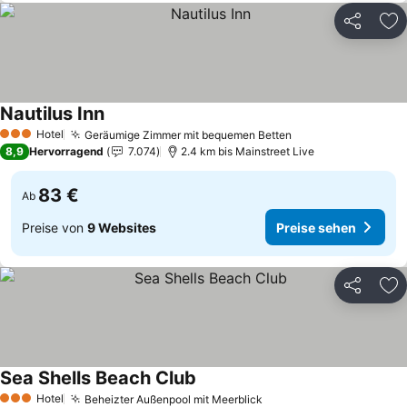
Teilen
Zu
Nautilus Inn
Preise sehen
Hotel
Geräumige Zimmer mit bequemen Betten
Preise sehen
3 Sterne
8,9
Hervorragend
7.074
2.4 km bis Mainstreet Live
83 €
Ab
Preise von
9 Websites
Preise sehen
Teilen
Zu
Sea Shells Beach Club
Preise sehen
Hotel
Beheizter Außenpool mit Meerblick
Preise sehen
3 Sterne