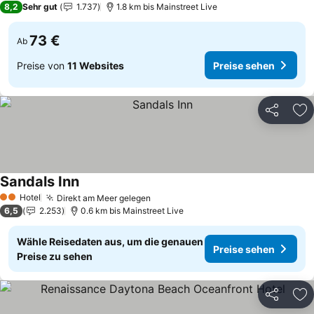
8,2
Sehr gut
1.737
1.8 km bis Mainstreet Live
73 €
Ab
Preise von
11 Websites
Preise sehen
Teilen
Zu
Sandals Inn
Preise sehen
Hotel
Direkt am Meer gelegen
Preise sehen
2 Sterne
6,5
2.253
0.6 km bis Mainstreet Live
Wähle Reisedaten aus, um die genauen
Preise sehen
Preise zu sehen
Teilen
Zu