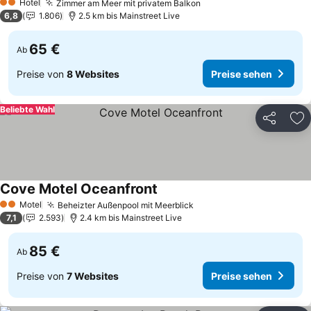
Hotel
Zimmer am Meer mit privatem Balkon
Preise sehen
2 Sterne
6,8
1.806
2.5 km bis Mainstreet Live
65 €
Ab
Preise von
8 Websites
Preise sehen
Beliebte Wahl
Teilen
Zu
Cove Motel Oceanfront
Preise sehen
Motel
Beheizter Außenpool mit Meerblick
Preise sehen
2 Sterne
7,1
2.593
2.4 km bis Mainstreet Live
85 €
Ab
Preise von
7 Websites
Preise sehen