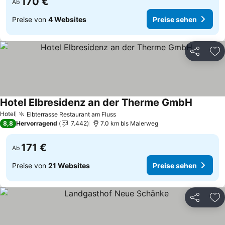
170 €
Ab
Preise von
4 Websites
Preise sehen
Teilen
Zu
Hotel Elbresidenz an der Therme GmbH
Preise s
Hotel
Elbterrasse Restaurant am Fluss
Preise sehen
8,8
Hervorragend
7.442
7.0 km bis Malerweg
171 €
Ab
Preise von
21 Websites
Preise sehen
Teilen
Zu