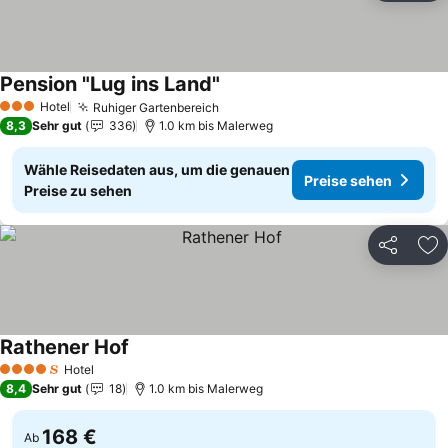
Pension "Lug ins Land"
Preise sehen
Hotel
Ruhiger Gartenbereich
Preise sehen
3 Sterne
8,3
Sehr gut
336
1.0 km bis Malerweg
Wähle Reisedaten aus, um die genauen
Preise sehen
Preise zu sehen
Teilen
Zu
Rathener Hof
Preise sehen
Hotel
4 Sterne
8,4
Sehr gut
18
1.0 km bis Malerweg
168 €
Ab