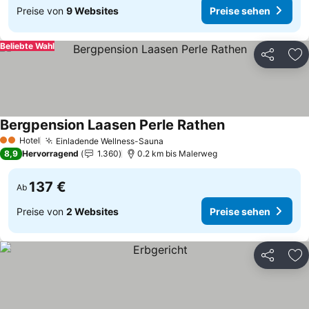
Preise von
9 Websites
Preise sehen
Beliebte Wahl
Teilen
Zu
Bergpension Laasen Perle Rathen
Preise sehen
Hotel
Einladende Wellness-Sauna
Preise sehen
2 Sterne
8,9
Hervorragend
1.360
0.2 km bis Malerweg
137 €
Ab
Preise von
2 Websites
Preise sehen
Teilen
Zu