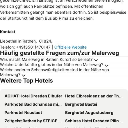
gekennzeichnet. Ein Einstieg ist an verschiedenen Stellen möglich,
wo sich ggf. auch Parkplätze befinden. Mit öffentlichen
Verkehrsmitteln gelangt man ebenfalls dorthin. So ist beispielsweise
der Startpunkt mit dem Bus ab Pirna zu erreichen.
Kontakt
Liebethal in Rathen
,
01824
,
Telefon
:
+49(3501)470147
|
Offizielle Website
Häufig gestellte Fragen zum/zur Malerweg
Was macht Malerweg in Rathen Kurort so beliebt?
Welche Unterkünfte gibt es in der Nähe von Malerweg?
Welche anderen Sehenswürdigkeiten sind in der Nähe von
Malerweg?
Weitere Top Hotels
ACHAT Hotel Dresden Elbufer
Hotel Elbresidenz an der Therme GmbH
Parkhotel Bad Schandau mit SPA
Berghotel Bastei
Parkhotel Neustadt
Berghotel Augustusberg
Zeitgeist Rathen by STEIGER Hotels
Schloss Hotel Dresden Pillnitz