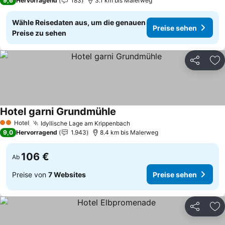
9,6
Hervorragend
183
3.1 km bis Malerweg
Wähle Reisedaten aus, um die genauen
Preise sehen
Preise zu sehen
Teilen
Zu
Hotel garni Grundmühle
Preise sehen
Hotel
Idyllische Lage am Krippenbach
Preise sehen
2 Sterne
9,0
Hervorragend
1.943
8.4 km bis Malerweg
106 €
Ab
Preise von
7 Websites
Preise sehen
Teilen
Zu