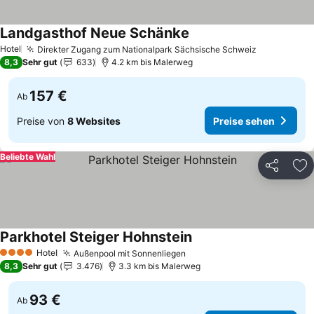
Landgasthof Neue Schänke
Preise sehen
Hotel
Direkter Zugang zum Nationalpark Sächsische Schweiz
Preise seh
8,3
Sehr gut
633
4.2 km bis Malerweg
157 €
Ab
Preise von
8 Websites
Preise sehen
Beliebte Wahl
Teilen
Zu
Parkhotel Steiger Hohnstein
Preise sehen
Hotel
Außenpool mit Sonnenliegen
Preise sehen
4 Sterne
8,3
Sehr gut
3.476
3.3 km bis Malerweg
93 €
Ab