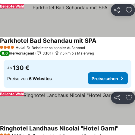
Beliebte Wahl
Teilen
Zu
Parkhotel Bad Schandau mit SPA
Preise sehen
Hotel
Beheizter saisonaler Außenpool
Preise sehen
4 Sterne
8,6
Hervorragend
3.101
7.5 km bis Malerweg
130 €
Ab
Preise von
6 Websites
Preise sehen
Beliebte Wahl
Teilen
Zu
Ringhotel Landhaus Nicolai "Hotel Garni"
Preise 