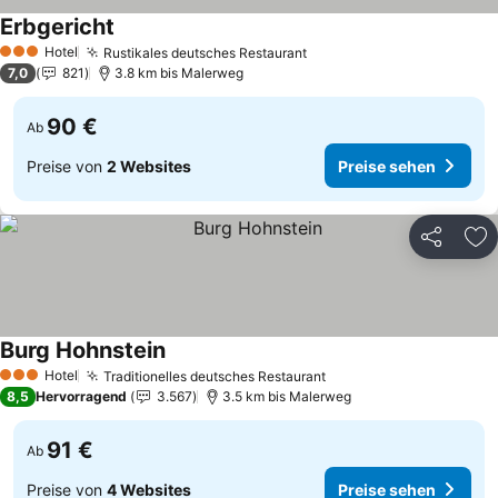
Erbgericht
Preise sehen
Hotel
Rustikales deutsches Restaurant
Preise sehen
3 Sterne
7,0
821
3.8 km bis Malerweg
90 €
Ab
Preise von
2 Websites
Preise sehen
Teilen
Zu
Burg Hohnstein
Preise sehen
Hotel
Traditionelles deutsches Restaurant
Preise sehen
3 Sterne
8,5
Hervorragend
3.567
3.5 km bis Malerweg
91 €
Ab
Preise von
4 Websites
Preise sehen