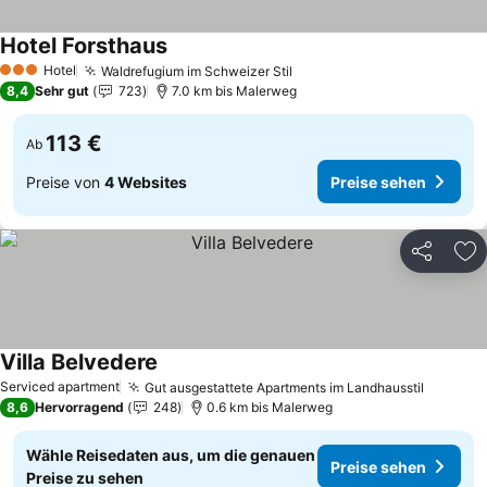
Hotel Forsthaus
Preise sehen
Hotel
Waldrefugium im Schweizer Stil
Preise sehen
3 Sterne
8,4
Sehr gut
723
7.0 km bis Malerweg
113 €
Ab
Preise von
4 Websites
Preise sehen
Teilen
Zu
Villa Belvedere
Preise sehen
Serviced apartment
Gut ausgestattete Apartments im Landhausstil
Preise 
8,6
Hervorragend
248
0.6 km bis Malerweg
Wähle Reisedaten aus, um die genauen
Preise sehen
Preise zu sehen