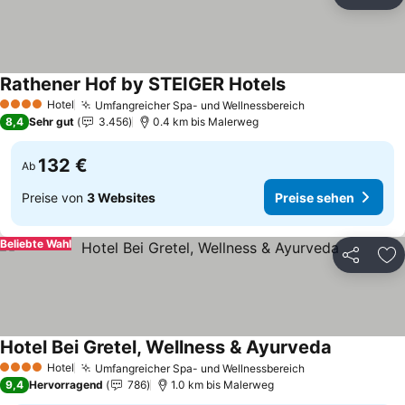
Teilen
Zu
Rathener Hof by STEIGER Hotels
Preise sehen
Hotel
Umfangreicher Spa- und Wellnessbereich
Preise sehen
4 Sterne
8,4
Sehr gut
3.456
0.4 km bis Malerweg
132 €
Ab
Preise von
3 Websites
Preise sehen
Beliebte Wahl
Teilen
Zu
Hotel Bei Gretel, Wellness & Ayurveda
Preise seh
Hotel
Umfangreicher Spa- und Wellnessbereich
Preise sehen
4 Sterne
9,4
Hervorragend
786
1.0 km bis Malerweg