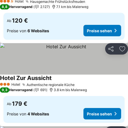
Hotel
Hausgemachte Frühstücksfreuden
Preise sehen
3 Sterne
8,8
Hervorragend
2.127
7.1 km bis Malerweg
120 €
Ab
Preise von
6 Websites
Preise sehen
Teilen
Zu
Hotel Zur Aussicht
Preise sehen
Hotel
Authentische regionale Küche
Preise sehen
3 Sterne
9,3
Hervorragend
691
3.8 km bis Malerweg
179 €
Ab
Preise von
4 Websites
Preise sehen