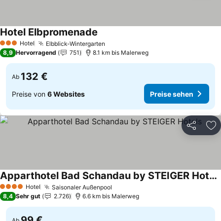
Hotel Elbpromenade
Preise sehen
Hotel
Elbblick-Wintergarten
Preise sehen
3 Sterne
8,9
Hervorragend
751
8.1 km bis Malerweg
132 €
Ab
Preise von
6 Websites
Preise sehen
Teilen
Zu
Apparthotel Bad Schandau by STEIGER Hotels
Preise sehen
Hotel
Saisonaler Außenpool
Preise sehen
4 Sterne
8,4
Sehr gut
2.726
6.6 km bis Malerweg
99 €
Ab