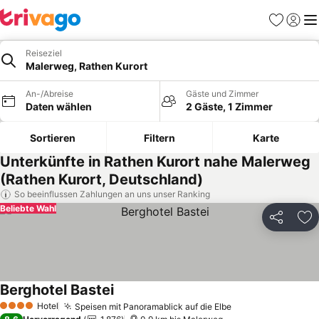
Favoriten
Einlog
Me
Reiseziel
Malerweg, Rathen Kurort
An-/Abreise
Gäste und Zimmer
Daten wählen
2 Gäste, 1 Zimmer
Sortieren
Filtern
Karte
Unterkünfte in Rathen Kurort nahe Malerweg
(Rathen Kurort, Deutschland)
So beeinflussen Zahlungen an uns unser Ranking
Beliebte Wahl
Teilen
Zu
Berghotel Bastei
Preise sehen
Hotel
Speisen mit Panoramablick auf die Elbe
Preise sehen
4 Sterne