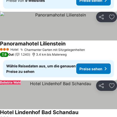
Preise von
9 Websites
Preise sehen
Teilen
Zu
Panoramahotel Lilienstein
Preise sehen
Hotel
Charmanter Garten mit Sitzgelegenheiten
Preise sehen
3 Sterne
7,9
Gut
1.240
3.4 km bis Malerweg
Wähle Reisedaten aus, um die genauen
Preise sehen
Preise zu sehen
Beliebte Wahl
Teilen
Zu
Hotel Lindenhof Bad Schandau
Preise sehen