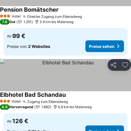
Pension Bomätscher
Preise sehen
Hotel
Direkter Zugang zum Elberadweg
Preise sehen
3 Sterne
7,6
Gut
1.291
3.6 km bis Malerweg
99 €
Ab
Preise von
2 Websites
Preise sehen
Teilen
Zu
Elbhotel Bad Schandau
Preise sehen
Hotel
Zugang zum Elberadweg
Preise sehen
3 Sterne
8,6
Hervorragend
1.880
6.9 km bis Malerweg
126 €
Ab