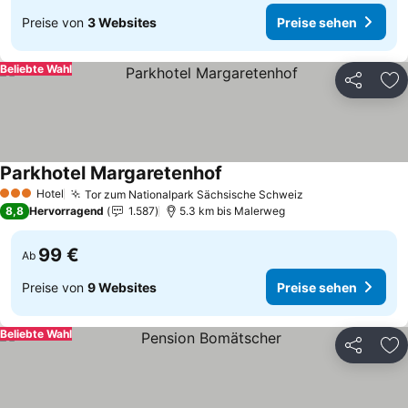
Preise von
3 Websites
Preise sehen
Beliebte Wahl
Teilen
Zu
Parkhotel Margaretenhof
Preise sehen
Hotel
Tor zum Nationalpark Sächsische Schweiz
Preise sehen
3 Sterne
8,8
Hervorragend
1.587
5.3 km bis Malerweg
99 €
Ab
Preise von
9 Websites
Preise sehen
Beliebte Wahl
Teilen
Zu