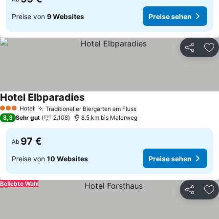
Preise von
9 Websites
Preise sehen
Teilen
Zu
Hotel Elbparadies
Preise sehen
Hotel
Traditioneller Biergarten am Fluss
Preise sehen
3 Sterne
8,3
Sehr gut
2.108
8.5 km bis Malerweg
97 €
Ab
Preise von
10 Websites
Preise sehen
Beliebte Wahl
Teilen
Zu