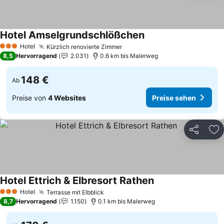
Hotel Amselgrundschlößchen
Preise sehen
Hotel
Kürzlich renovierte Zimmer
Preise sehen
3 Sterne
8,5
Hervorragend
2.031
0.6 km bis Malerweg
148 €
Ab
Preise von
4 Websites
Preise sehen
Teilen
Zu
Hotel Ettrich & Elbresort Rathen
Preise sehen
Hotel
Terrasse mit Elbblick
Preise sehen
3 Sterne
8,7
Hervorragend
1.150
0.1 km bis Malerweg