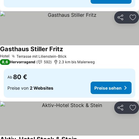
Teilen
Zu
Gasthaus Stiller Fritz
Preise sehen
Hotel
Terrasse mit Lilienstein-Blick
Preise sehen
8,6
Hervorragend
592
2.3 km bis Malerweg
80 €
Ab
Preise von
2 Websites
Preise sehen
Teilen
Zu