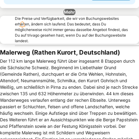
Mehr
Die Preise und Verfügbarkeit, die wir von Buchungswebsites
erhalten, ändern sich laufend. Das bedeutet, dass Du
möglicherweise nicht immer genau dasselbe Angebot findest, das
Du auf trivago gesehen hast, wenn Du auf der Buchungswebsite
landest.
Malerweg (Rathen Kurort, Deutschland)
Der 112 km lange Malerweg führt über insgesamt 8 Etappen durch
die Sächsische Schweiz. Beginnend im Liebethaler Grund
(Gemeinde Rathen), durchquert er die Orte Wehlen, Hohnstein,
Altendorf, Neumannsmühle, Schmilka, den Kurort Gohrisch und
Weißig, um schließlich in Pirna zu enden. Dabei sind je nach Strecke
zwischen 135 und 632 Höhenmeter zu überwinden. 44 km dieses
Wanderweges verlaufen entlang der rechen Elbseite. Unterwegs
passiert er Schluchten, Felsen und offene Landschaften, welche
häufig wechseln. Einige Aufstiege sind über Treppen zu bewältigen.
Des Weiteren führt er an Aussichtspunkten wie die Berge Papststein
und Pfaffenstein sowie an der Festung Königsstein vorbei. Der
komplette Malerweg ist mit Schildern und Wegweisern