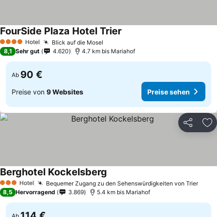
FourSide Plaza Hotel Trier
Hotel
Blick auf die Mosel
4 Sterne
8,1
Sehr gut
4.620
4.7 km bis Mariahof
90 €
Ab
Preise von
9 Websites
Preise sehen
Teilen
Zu
Berghotel Kockelsberg
Hotel
Bequemer Zugang zu den Sehenswürdigkeiten von Trier
3 Sterne
8,5
Hervorragend
3.869
5.4 km bis Mariahof
114 €
Ab