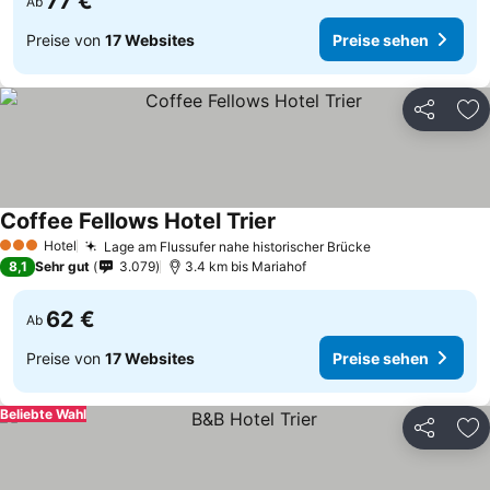
77 €
Ab
Preise von
17 Websites
Preise sehen
Teilen
Zu
Coffee Fellows Hotel Trier
Hotel
Lage am Flussufer nahe historischer Brücke
3 Sterne
8,1
Sehr gut
3.079
3.4 km bis Mariahof
62 €
Ab
Preise von
17 Websites
Preise sehen
Beliebte Wahl
Teilen
Zu