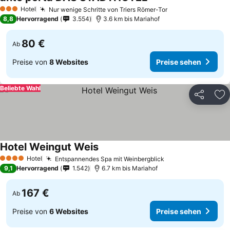
Hotel
Nur wenige Schritte von Triers Römer-Tor
3 Sterne
8,8
Hervorragend
3.554
3.6 km bis Mariahof
80 €
Ab
Preise von
8 Websites
Preise sehen
Beliebte Wahl
Teilen
Zu
Hotel Weingut Weis
Hotel
Entspannendes Spa mit Weinbergblick
4 Sterne
9,1
Hervorragend
1.542
6.7 km bis Mariahof
167 €
Ab
Preise von
6 Websites
Preise sehen