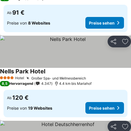
91 €
Ab
Preise von
8 Websites
Preise sehen
Teilen
Zu
Nells Park Hotel
Hotel
Großer Spa- und Wellnessbereich
4 Sterne
8,5
Hervorragend
4.347
4.4 km bis Mariahof
120 €
Ab
Preise von
19 Websites
Preise sehen
Teilen
Zu