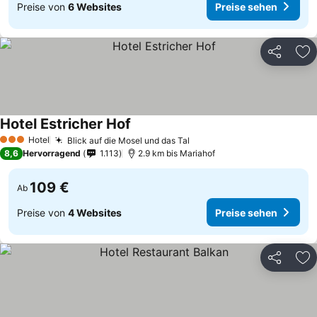
Preise von
6 Websites
Preise sehen
Teilen
Zu
Hotel Estricher Hof
Hotel
Blick auf die Mosel und das Tal
3 Sterne
8,6
Hervorragend
1.113
2.9 km bis Mariahof
109 €
Ab
Preise von
4 Websites
Preise sehen
Teilen
Zu