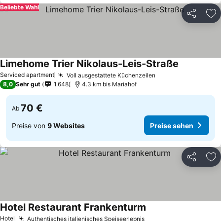
Beliebte Wahl
Teilen
Zu
Limehome Trier Nikolaus-Leis-Straße
Serviced apartment
Voll ausgestattete Küchenzeilen
8,0
Sehr gut
1.648
4.3 km bis Mariahof
70 €
Ab
Preise von
9 Websites
Preise sehen
Teilen
Zu
Hotel Restaurant Frankenturm
Hotel
Authentisches italienisches Speiseerlebnis