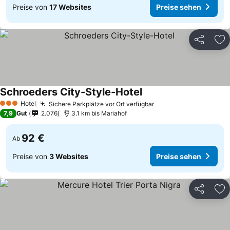
Preise von
17 Websites
Preise sehen
Teilen
Zu
Schroeders City-Style-Hotel
Hotel
Sichere Parkplätze vor Ort verfügbar
3 Sterne
7,9
Gut
2.076
3.1 km bis Mariahof
92 €
Ab
Preise von
3 Websites
Preise sehen
Teilen
Zu