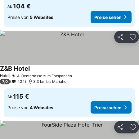
104 €
Ab
Preise von
5 Websites
Preise sehen
Teilen
Zu
Z&B Hotel
Hotel
Außenterrasse zum Entspannen
7,0
434
3.3 km bis Mariahof
115 €
Ab
Preise von
4 Websites
Preise sehen
Teilen
Zu