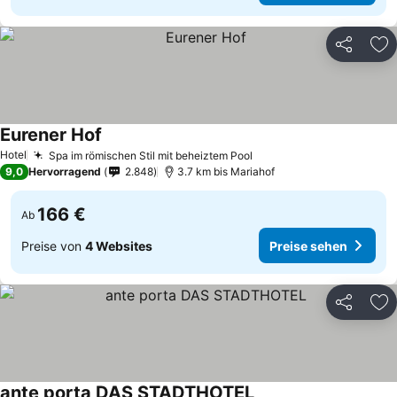
Teilen
Zu
Eurener Hof
Hotel
Spa im römischen Stil mit beheiztem Pool
9,0
Hervorragend
2.848
3.7 km bis Mariahof
166 €
Ab
Preise von
4 Websites
Preise sehen
Teilen
Zu
ante porta DAS STADTHOTEL