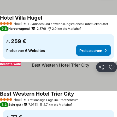
Hotel Villa Hügel
Hotel
Luxuriöses und abwechslungsreiches Frühstücksbuffet
4 Sterne
9,6
Hervorragend
2.876
2.0 km bis Mariahof
259 €
Ab
Preise von
6 Websites
Preise sehen
Beliebte Wahl
Teilen
Zu
Best Western Hotel Trier City
Hotel
Erstklassige Lage im Stadtzentrum
4 Sterne
8,3
Sehr gut
7.975
2.7 km bis Mariahof