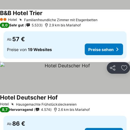
B&B Hotel Trier
Hotel
Familienfreundliche Zimmer mit Etagenbetten
2 Sterne
8,0
Sehr gut
5.533
2.9 km bis Mariahof
57 €
Ab
Preise von
19 Websites
Preise sehen
Teilen
Zu
Hotel Deutscher Hof
Hotel
Hausgemachte Frühstücksleckereien
8,7
Hervorragend
4.574
2.6 km bis Mariahof
86 €
Ab