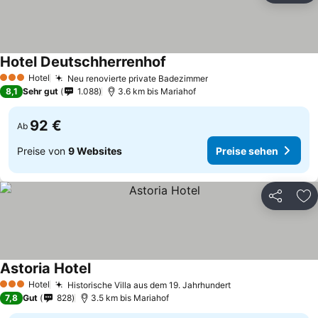
Hotel Deutschherrenhof
Hotel
Neu renovierte private Badezimmer
3 Sterne
8,1
Sehr gut
1.088
3.6 km bis Mariahof
92 €
Ab
Preise von
9 Websites
Preise sehen
Teilen
Zu
Astoria Hotel
Hotel
Historische Villa aus dem 19. Jahrhundert
3 Sterne
7,8
Gut
828
3.5 km bis Mariahof