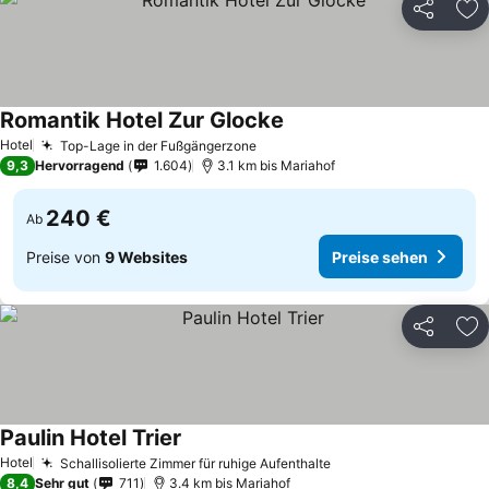
Teilen
Zu
Romantik Hotel Zur Glocke
Hotel
Top-Lage in der Fußgängerzone
9,3
Hervorragend
1.604
3.1 km bis Mariahof
240 €
Ab
Preise von
9 Websites
Preise sehen
Teilen
Zu
Paulin Hotel Trier
Hotel
Schallisolierte Zimmer für ruhige Aufenthalte
8,4
Sehr gut
711
3.4 km bis Mariahof