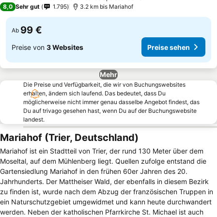
8,0
Sehr gut
1.795
3.2 km bis Mariahof
99 €
Ab
Preise von
3 Websites
Preise sehen
Mehr
Die Preise und Verfügbarkeit, die wir von Buchungswebsites
erhalten, ändern sich laufend. Das bedeutet, dass Du
möglicherweise nicht immer genau dasselbe Angebot findest, das
Du auf trivago gesehen hast, wenn Du auf der Buchungswebsite
landest.
Mariahof (Trier, Deutschland)
Mariahof ist ein Stadtteil von Trier, der rund 130 Meter über dem
Moseltal, auf dem Mühlenberg liegt. Quellen zufolge entstand die
Gartensiedlung Mariahof in den frühen 60er Jahren des 20.
Jahrhunderts. Der Mattheiser Wald, der ebenfalls in diesem Bezirk
zu finden ist, wurde nach dem Abzug der französischen Truppen in
ein Naturschutzgebiet umgewidmet und kann heute durchwandert
werden. Neben der katholischen Pfarrkirche St. Michael ist auch