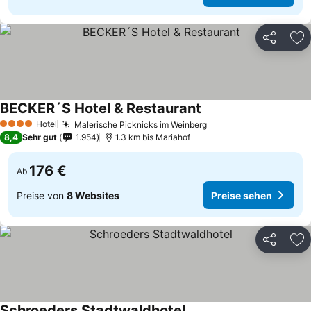
Teilen
Zu
BECKER´S Hotel & Restaurant
Hotel
Malerische Picknicks im Weinberg
4 Sterne
8,4
Sehr gut
1.954
1.3 km bis Mariahof
176 €
Ab
Preise von
8 Websites
Preise sehen
Teilen
Zu
Schroeders Stadtwaldhotel