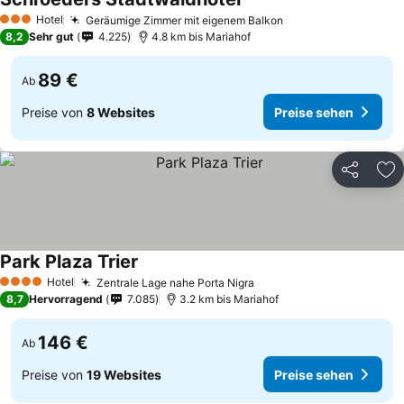
Hotel
Geräumige Zimmer mit eigenem Balkon
3 Sterne
8,2
Sehr gut
4.225
4.8 km bis Mariahof
89 €
Ab
Preise von
8 Websites
Preise sehen
Teilen
Zu
Park Plaza Trier
Hotel
Zentrale Lage nahe Porta Nigra
4 Sterne
8,7
Hervorragend
7.085
3.2 km bis Mariahof
146 €
Ab
Preise von
19 Websites
Preise sehen