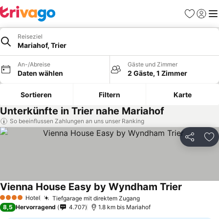
Favoriten
Einlog
Me
Reiseziel
Mariahof, Trier
An-/Abreise
Gäste und Zimmer
Daten wählen
2 Gäste, 1 Zimmer
Sortieren
Filtern
Karte
Unterkünfte in Trier nahe Mariahof
So beeinflussen Zahlungen an uns unser Ranking
Teilen
Zu
Vienna House Easy by Wyndham Trier
Hotel
Tiefgarage mit direktem Zugang
4 Sterne
8,5
Hervorragend
4.707
1.8 km bis Mariahof