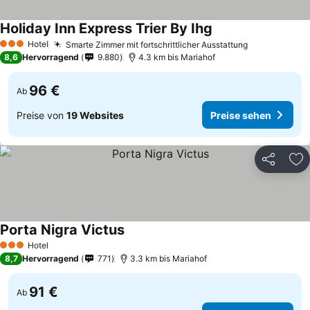
Holiday Inn Express Trier By Ihg
Hotel
Smarte Zimmer mit fortschrittlicher Ausstattung
3 Sterne
8,6
Hervorragend
9.880
4.3 km bis Mariahof
96 €
Ab
Preise von
19 Websites
Preise sehen
Teilen
Zu
Porta Nigra Victus
Hotel
3 Sterne
8,7
Hervorragend
771
3.3 km bis Mariahof
91 €
Ab