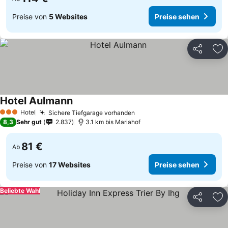
Preise von
5 Websites
Preise sehen
Teilen
Zu
Hotel Aulmann
Hotel
Sichere Tiefgarage vorhanden
3 Sterne
8,3
Sehr gut
2.837
3.1 km bis Mariahof
81 €
Ab
Preise von
17 Websites
Preise sehen
Beliebte Wahl
Teilen
Zu