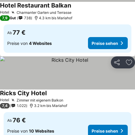
Hotel Restaurant Balkan
Hotel
Charmanter Garten und Terrasse
7,9
Gut
738
4.3 km bis Mariahof
77 €
Ab
Preise von
4 Websites
Preise sehen
Teilen
Zu
Ricks City Hotel
Hotel
Zimmer mit eigenem Balkon
7,4
1.022
3.2 km bis Mariahof
76 €
Ab
Preise von
10 Websites
Preise sehen