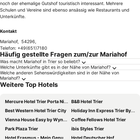
noch der ehemalige Gutshof touristisch interessant. Mehrere
Schulen und Vereine sind ebenso ansässig wie Restaurants und
Unterkünfte.
Kontakt
Mariahof
,
54296
,
Telefon
:
+49(651)7180
Häufig gestellte Fragen zum/zur Mariahof
Was macht Mariahof in Trier so beliebt?
Welche Unterkünfte gibt es in der Nähe von Mariahof?
Welche anderen Sehenswürdigkeiten sind in der Nähe von
Mariahof?
Weitere Top Hotels
Mercure Hotel Trier Porta Nigra
B&B Hotel Trier
Best Western Hotel Trier City
Holiday Inn Express Trier By Ihg
Vienna House Easy by Wyndham Trier
Coffee Fellows Hotel Trier
Park Plaza Trier
ibis Styles Trier
Hotel Erasmus - Mein Genuss- und Wellnesshotel
Hotel Deutscher Hof