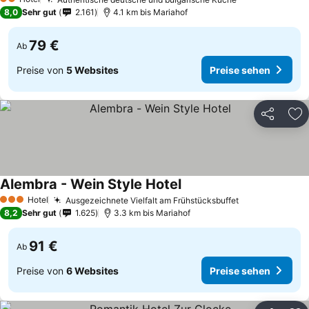
2 Sterne
8,0
Sehr gut
2.161
4.1 km bis Mariahof
79 €
Ab
Preise von
5 Websites
Preise sehen
Teilen
Zu
Alembra - Wein Style Hotel
Hotel
Ausgezeichnete Vielfalt am Frühstücksbuffet
3 Sterne
8,2
Sehr gut
1.625
3.3 km bis Mariahof
91 €
Ab
Preise von
6 Websites
Preise sehen