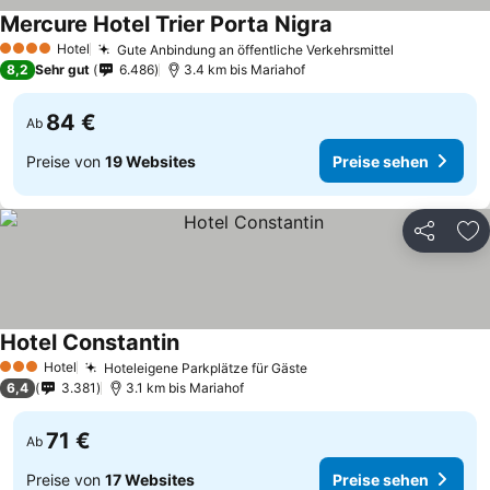
Mercure Hotel Trier Porta Nigra
Hotel
Gute Anbindung an öffentliche Verkehrsmittel
4 Sterne
8,2
Sehr gut
6.486
3.4 km bis Mariahof
84 €
Ab
Preise von
19 Websites
Preise sehen
Teilen
Zu
Hotel Constantin
Hotel
Hoteleigene Parkplätze für Gäste
3 Sterne
6,4
3.381
3.1 km bis Mariahof
71 €
Ab
Preise von
17 Websites
Preise sehen