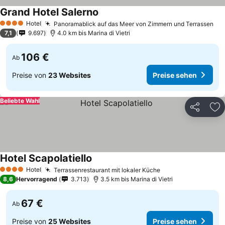
Grand Hotel Salerno
Hotel
Panoramablick auf das Meer von Zimmern und Terrassen
4 Sterne
7,1
9.697
4.0 km bis Marina di Vietri
106 €
Ab
Preise von
23 Websites
Preise sehen
Beliebte Wahl
Teilen
Zu
Hotel Scapolatiello
Hotel
Terrassenrestaurant mit lokaler Küche
4 Sterne
8,6
Hervorragend
3.713
3.5 km bis Marina di Vietri
67 €
Ab
Preise von
25 Websites
Preise sehen