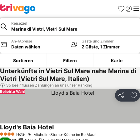
Favoriten
Einlog
Me
Reiseziel
Marina di Vietri, Vietri Sul Mare
An-/Abreise
Gäste und Zimmer
Daten wählen
2 Gäste, 1 Zimmer
Sortieren
Filtern
Karte
Unterkünfte in Vietri Sul Mare nahe Marina di
Vietri (Vietri Sul Mare, Italien)
So beeinflussen Zahlungen an uns unser Ranking
Beliebte Wahl
Teilen
Zu
Lloyd's Baia Hotel
Hotel
Michelin-Sterne-Küche im Re Maurì
4 Sterne