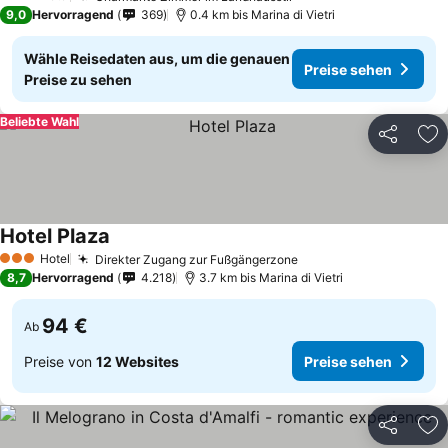
3 Sterne
9,0
Hervorragend
369
0.4 km bis Marina di Vietri
Wähle Reisedaten aus, um die genauen
Preise sehen
Preise zu sehen
Beliebte Wahl
Teilen
Zu
Hotel Plaza
Hotel
Direkter Zugang zur Fußgängerzone
3 Sterne
8,7
Hervorragend
4.218
3.7 km bis Marina di Vietri
94 €
Ab
Preise von
12 Websites
Preise sehen
Teilen
Zu