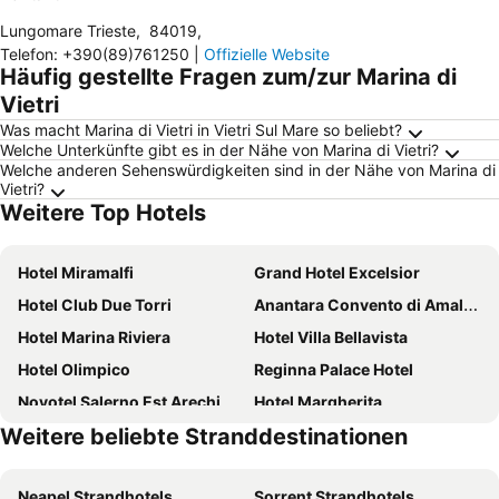
Lungomare Trieste
,
84019
,
Telefon
:
+390(89)761250
|
Offizielle Website
Häufig gestellte Fragen zum/zur Marina di
Vietri
Was macht Marina di Vietri in Vietri Sul Mare so beliebt?
Welche Unterkünfte gibt es in der Nähe von Marina di Vietri?
Welche anderen Sehenswürdigkeiten sind in der Nähe von Marina di
Vietri?
Weitere Top Hotels
Hotel Miramalfi
Grand Hotel Excelsior
Hotel Club Due Torri
Anantara Convento di Amalfi Grand Hotel
Hotel Marina Riviera
Hotel Villa Bellavista
Hotel Olimpico
Reginna Palace Hotel
Novotel Salerno Est Arechi
Hotel Margherita
Weitere beliebte Stranddestinationen
Grand Hotel Salerno
Hotel Bellevue Suite
Albergo Diffuso Bacco Furore
Palazzo Ferraioli
Neapel Strandhotels
Sorrent Strandhotels
Lloyd's Baia Hotel
Ravello Art Hotel Marmorata