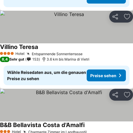
Teilen
Zu
Villino Teresa
Hotel
Entspannende Sonnenterrasse
4 Sterne
8,4
Sehr gut
153
3.6 km bis Marina di Vietri
Wähle Reisedaten aus, um die genauen
Preise sehen
Preise zu sehen
Teilen
Zu
B&B Bellavista Costa d'Amalfi
Hotel
Charmante Zimmer im Landhausstil