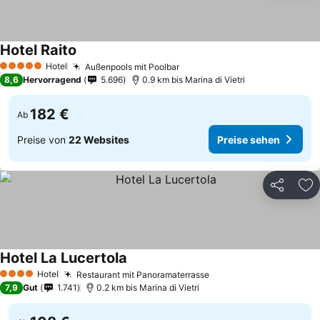
Hotel Raito
Hotel
Außenpools mit Poolbar
5 Sterne
8,6
Hervorragend
5.696
0.9 km bis Marina di Vietri
182 €
Ab
Preise von
22 Websites
Preise sehen
Teilen
Zu
Hotel La Lucertola
Hotel
Restaurant mit Panoramaterrasse
4 Sterne
7,9
Gut
1.741
0.2 km bis Marina di Vietri