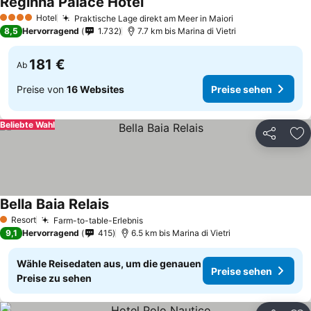
Reginna Palace Hotel
Hotel
Praktische Lage direkt am Meer in Maiori
4 Sterne
8,5
Hervorragend
1.732
7.7 km bis Marina di Vietri
181 €
Ab
Preise von
16 Websites
Preise sehen
Beliebte Wahl
Teilen
Zu
Bella Baia Relais
Resort
Farm-to-table-Erlebnis
1 Sterne
9,1
Hervorragend
415
6.5 km bis Marina di Vietri
Wähle Reisedaten aus, um die genauen
Preise sehen
Preise zu sehen