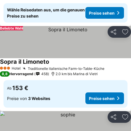
Wähle Reisedaten aus, um die genauen
Preise sehen
Preise zu sehen
Beliebte Wahl
Teilen
Zu
Sopra il Limoneto
Hotel
Traditionelle italienische Farm-to-Table-Küche
3 Sterne
8,8
Hervorragend
458
2.0 km bis Marina di Vietri
153 €
Ab
Preise von
3 Websites
Preise sehen
Teilen
Zu