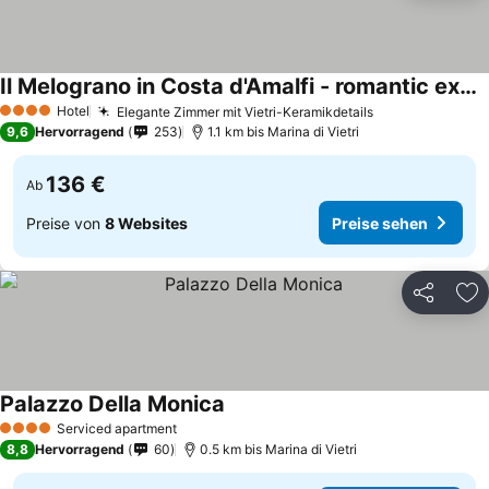
Il Melograno in Costa d'Amalfi - romantic experience
Hotel
Elegante Zimmer mit Vietri-Keramikdetails
4 Sterne
9,6
Hervorragend
253
1.1 km bis Marina di Vietri
136 €
Ab
Preise von
8 Websites
Preise sehen
Teilen
Zu
Palazzo Della Monica
Serviced apartment
4 Sterne
8,8
Hervorragend
60
0.5 km bis Marina di Vietri