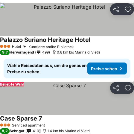
Teilen
Zu
Palazzo Suriano Heritage Hotel
Hotel
Kuratierte antike Bibliothek
3 Sterne
9,7
Hervorragend
499
0.8 km bis Marina di Vietri
Wähle Reisedaten aus, um die genauen
Preise sehen
Preise zu sehen
Beliebte Wahl
Teilen
Zu
Case Sparse 7
Serviced apartment
3 Sterne
8,2
Sehr gut
410
1.4 km bis Marina di Vietri