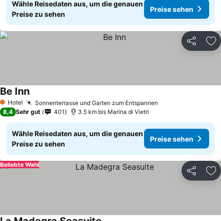
Wähle Reisedaten aus, um die genauen
Preise sehen
Preise zu sehen
Teilen
Zu
Be Inn
Hotel
Sonnenterrasse und Garten zum Entspannen
1 Sterne
8,4
Sehr gut
401
3.5 km bis Marina di Vietri
Wähle Reisedaten aus, um die genauen
Preise sehen
Preise zu sehen
Beliebte Wahl
Teilen
Zu