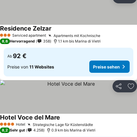
Teilen
Zu
Residence Zelzar
Serviced apartment
Apartments mit Kochnische
3 Sterne
8,6
Hervorragend
358
1.1 km bis Marina di Vietri
92 €
Ab
Preise von
11 Websites
Preise sehen
Teilen
Zu
Hotel Voce del Mare
Hotel
Strategische Lage für Küstenstädte
4 Sterne
8,2
Sehr gut
4.258
0.9 km bis Marina di Vietri