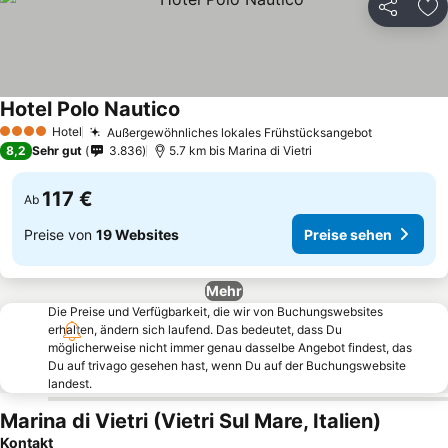
Teilen
Zu
Hotel Polo Nautico
Hotel
Außergewöhnliches lokales Frühstücksangebot
4 Sterne
8,2
Sehr gut
3.836
5.7 km bis Marina di Vietri
117 €
Ab
Preise von
19 Websites
Preise sehen
Mehr
Die Preise und Verfügbarkeit, die wir von Buchungswebsites
erhalten, ändern sich laufend. Das bedeutet, dass Du
möglicherweise nicht immer genau dasselbe Angebot findest, das
Du auf trivago gesehen hast, wenn Du auf der Buchungswebsite
landest.
Marina di Vietri (Vietri Sul Mare, Italien)
Kontakt