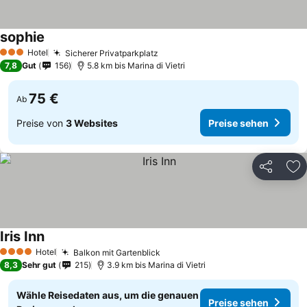
sophie
Hotel
Sicherer Privatparkplatz
3 Sterne
7,8
Gut
156
5.8 km bis Marina di Vietri
75 €
Ab
Preise von
3 Websites
Preise sehen
Teilen
Zu
Iris Inn
Hotel
Balkon mit Gartenblick
4 Sterne
8,3
Sehr gut
215
3.9 km bis Marina di Vietri
Wähle Reisedaten aus, um die genauen
Preise sehen