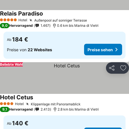
Relais Paradiso
Hotel
Außenpool auf sonniger Terrasse
5 Sterne
9,0
Hervorragend
1.467
0.6 km bis Marina di Vietri
184 €
Ab
Preise von
22 Websites
Preise sehen
Beliebte Wahl
Teilen
Zu
Hotel Cetus
Hotel
Klippenlage mit Panoramablick
4 Sterne
9,1
Hervorragend
2.413
2.8 km bis Marina di Vietri
140 €
Ab