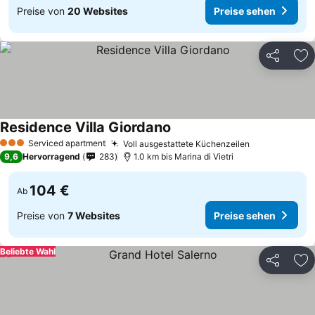
Preise von
20 Websites
Preise sehen
Teilen
Zu
Residence Villa Giordano
Serviced apartment
Voll ausgestattete Küchenzeilen
3 Sterne
9,6
Hervorragend
283
1.0 km bis Marina di Vietri
104 €
Ab
Preise von
7 Websites
Preise sehen
Beliebte Wahl
Teilen
Zu