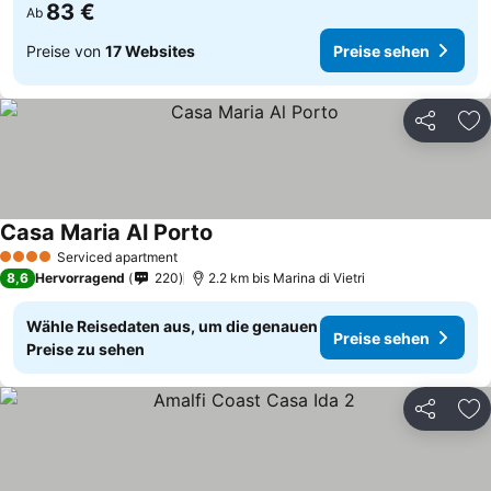
83 €
Ab
Preise von
17 Websites
Preise sehen
Teilen
Zu
Casa Maria Al Porto
Serviced apartment
4 Sterne
8,6
Hervorragend
220
2.2 km bis Marina di Vietri
Wähle Reisedaten aus, um die genauen
Preise sehen
Preise zu sehen
Teilen
Zu