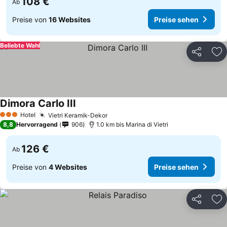
108 €
Ab
Preise von
16 Websites
Preise sehen
Beliebte Wahl
Teilen
Zu
Dimora Carlo III
Hotel
Vietri Keramik-Dekor
3 Sterne
8,8
Hervorragend
906
1.0 km bis Marina di Vietri
126 €
Ab
Preise von
4 Websites
Preise sehen
Teilen
Zu