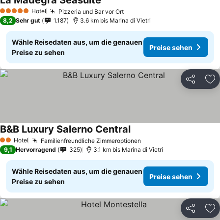
La Madegra Seasuite
Hotel
Pizzeria und Bar vor Ort
5 Sterne
8,2
Sehr gut
1.187
3.6 km bis Marina di Vietri
Wähle Reisedaten aus, um die genauen
Preise sehen
Preise zu sehen
Teilen
Zu
B&B Luxury Salerno Central
Hotel
Familienfreundliche Zimmeroptionen
2 Sterne
9,1
Hervorragend
325
3.1 km bis Marina di Vietri
Wähle Reisedaten aus, um die genauen
Preise sehen
Preise zu sehen
Teilen
Zu