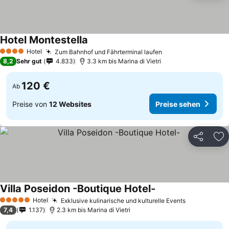
Hotel Montestella
Hotel
Zum Bahnhof und Fährterminal laufen
4 Sterne
8,2
Sehr gut
4.833
3.3 km bis Marina di Vietri
120 €
Ab
Preise von
12 Websites
Preise sehen
Teilen
Zu
Villa Poseidon -Boutique Hotel-
Hotel
Exklusive kulinarische und kulturelle Events
5 Sterne
7,4
1.137
2.3 km bis Marina di Vietri