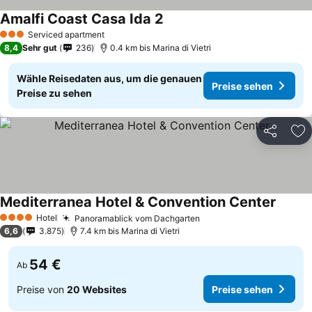
Amalfi Coast Casa Ida 2
Serviced apartment
3 Sterne
8,4
Sehr gut
236
0.4 km bis Marina di Vietri
Wähle Reisedaten aus, um die genauen
Preise sehen
Preise zu sehen
Teilen
Zu
Mediterranea Hotel & Convention Center
Hotel
Panoramablick vom Dachgarten
4 Sterne
6,6
3.875
7.4 km bis Marina di Vietri
54 €
Ab
Preise von
20 Websites
Preise sehen