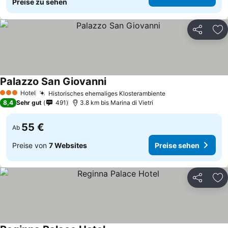
Preise zu sehen
Teilen
Zu
Palazzo San Giovanni
Hotel
Historisches ehemaliges Klosterambiente
3 Sterne
8,4
Sehr gut
491
3.8 km bis Marina di Vietri
55 €
Ab
Preise von
7 Websites
Preise sehen
Teilen
Zu