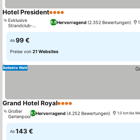
Hotel President
4 Sterne
Exklusive
Hervorragend
(2.352 Bewertungen)
8,8
0
Strandclub-
Partnerschaften
99 €
Ab
Preise von
21 Websites
Beliebte Wahl
Grand Hotel Royal
4 Sterne
Großer
Hervorragend
(4.252 Bewertungen)
9,1
1.0 km bis Me
Gartenpool
143 €
Ab