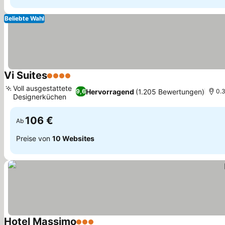
Beliebte Wahl
Vi Suites
4 Sterne
Voll ausgestattete
Hervorragend
(1.205 Bewertungen)
9,6
0.3
Designerküchen
106 €
Ab
Preise von
10 Websites
Hotel Massimo