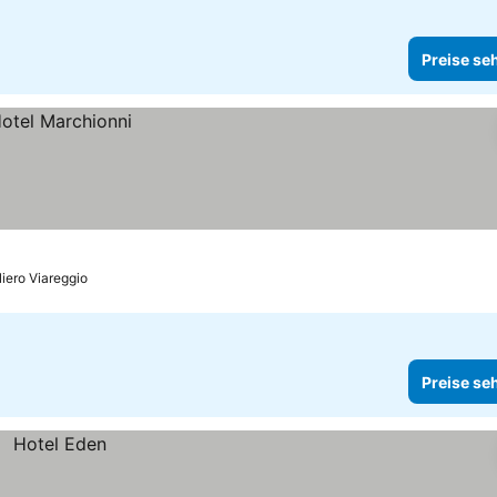
Preise se
liero Viareggio
Preise se