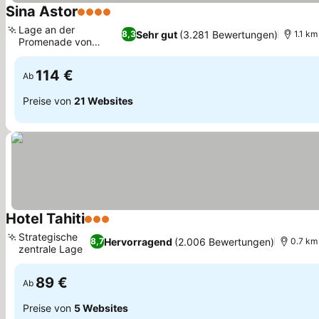
Sina Astor
4 Sterne
Lage an der
Sehr gut
(3.281 Bewertungen)
8,3
1.1 km
Promenade von
Viareggio
114 €
Ab
Preise von
21 Websites
Hotel Tahiti
3 Sterne
Strategische
Hervorragend
(2.006 Bewertungen)
8,7
0.7 km 
zentrale Lage
89 €
Ab
Preise von
5 Websites