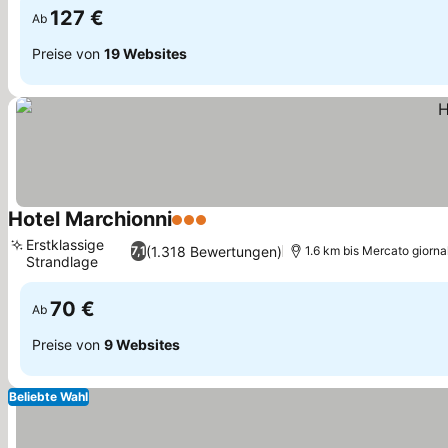
127 €
Ab
Preise von
19 Websites
Hotel Marchionni
3 Sterne
Erstklassige
(1.318 Bewertungen)
7,1
1.6 km bis Mercato giorna
Strandlage
70 €
Ab
Preise von
9 Websites
Beliebte Wahl