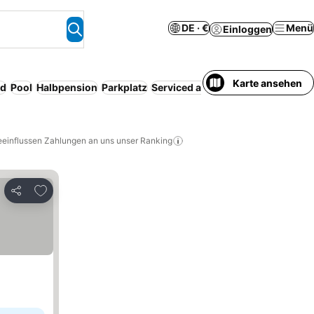
DE · €
Menü
Einloggen
Karte ansehen
nd
Pool
Halbpension
Parkplatz
Serviced apartment
Vollpension
eeinflussen Zahlungen an uns unser Ranking
Zu Favoriten hinzufügen
Teilen