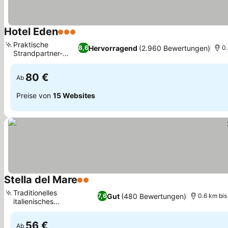
Hotel Eden
3 Sterne
Praktische
Hervorragend
(2.960 Bewertungen)
8,6
0.
Strandpartner-
Angebote
80 €
Ab
Preise von
15 Websites
Stella del Mare
2 Sterne
Traditionelles
Gut
(480 Bewertungen)
7,6
0.6 km bis
italienisches
Fischrestaurant
56 €
Ab