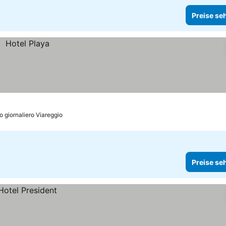
Preise se
o giornaliero Viareggio
Preise se