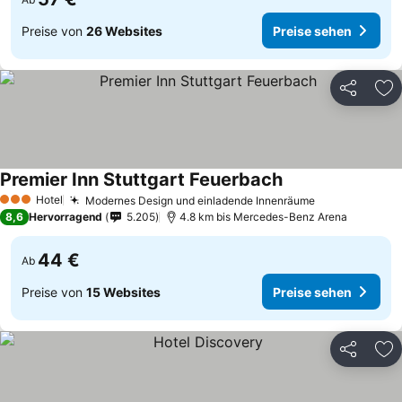
Preise von
26 Websites
Preise sehen
Teilen
Zu
Premier Inn Stuttgart Feuerbach
Preise sehen
Hotel
Modernes Design und einladende Innenräume
Preise sehen
3 Sterne
8,6
Hervorragend
5.205
4.8 km bis Mercedes-Benz Arena
44 €
Ab
Preise von
15 Websites
Preise sehen
Teilen
Zu