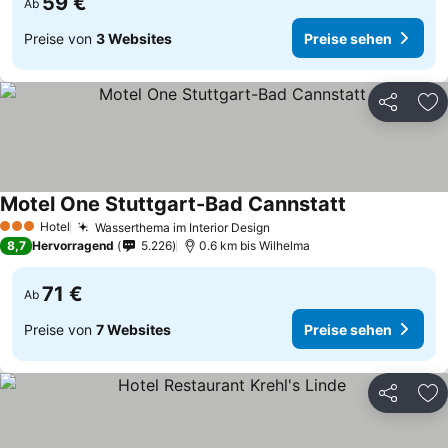
59 €
Ab
Preise von
3 Websites
Preise sehen
Teilen
Zu
Motel One Stuttgart-Bad Cannstatt
Preise sehen
Hotel
Wasserthema im Interior Design
Preise sehen
3 Sterne
8,7
Hervorragend
5.226
0.6 km bis Wilhelma
71 €
Ab
Preise von
7 Websites
Preise sehen
Teilen
Zu