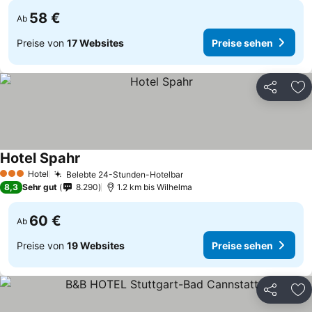
58 €
Ab
Preise von
17 Websites
Preise sehen
Teilen
Zu
Hotel Spahr
Preise sehen
Hotel
Belebte 24-Stunden-Hotelbar
Preise sehen
3 Sterne
8,3
Sehr gut
8.290
1.2 km bis Wilhelma
60 €
Ab
Preise von
19 Websites
Preise sehen
Teilen
Zu