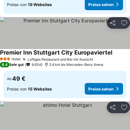
Preise von
19 Websites
Preise sehen
Teilen
Zu
Premier Inn Stuttgart City Europaviertel
Preise 
Hotel
Luftiges Restaurant und Bar mit Aussicht
Preise sehen
3 Sterne
8,4
Sehr gut
9.634
3.6 km bis Mercedes-Benz Arena
49 €
Ab
Preise von
15 Websites
Preise sehen
Teilen
Zu