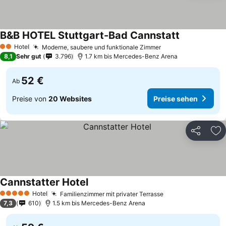
B&B HOTEL Stuttgart-Bad Cannstatt
Preise sehe
Hotel
Moderne, saubere und funktionale Zimmer
Preise sehen
2 Sterne
8,1
Sehr gut
3.796
1.7 km bis Mercedes-Benz Arena
52 €
Ab
Preise von
20 Websites
Preise sehen
Teilen
Zu
Cannstatter Hotel
Preise sehen
Hotel
Familienzimmer mit privater Terrasse
Preise sehen
5 Sterne
7,3
610
1.5 km bis Mercedes-Benz Arena