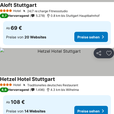
Aloft Stuttgart
Preise sehen
Hotel
24/7 re:charge Fitnessstudio
Preise sehen
4 Sterne
8,7
Hervorragend
5.278
0.8 km bis Stuttgart Hauptbahnhof
69 €
Ab
Preise von
20 Websites
Preise sehen
Teilen
Zu
Hetzel Hotel Stuttgart
Preise sehen
Hotel
Traditionelles deutsches Restaurant
Preise sehen
4 Sterne
8,6
Hervorragend
1.496
4.3 km bis Wilhelma
108 €
Ab
Preise von
14 Websites
Preise sehen