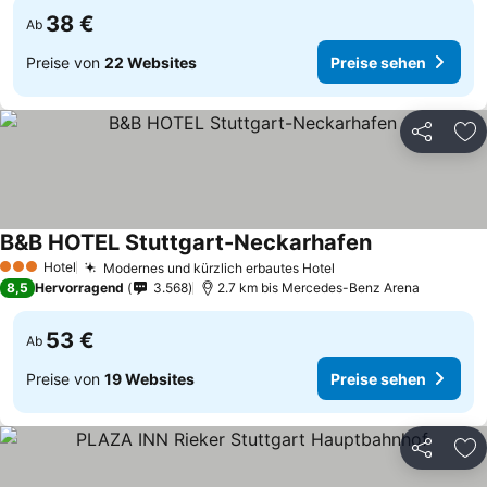
38 €
Ab
Preise von
22 Websites
Preise sehen
Teilen
Zu
B&B HOTEL Stuttgart-Neckarhafen
Preise sehen
Hotel
Modernes und kürzlich erbautes Hotel
Preise sehen
3 Sterne
8,5
Hervorragend
3.568
2.7 km bis Mercedes-Benz Arena
53 €
Ab
Preise von
19 Websites
Preise sehen
Teilen
Zu