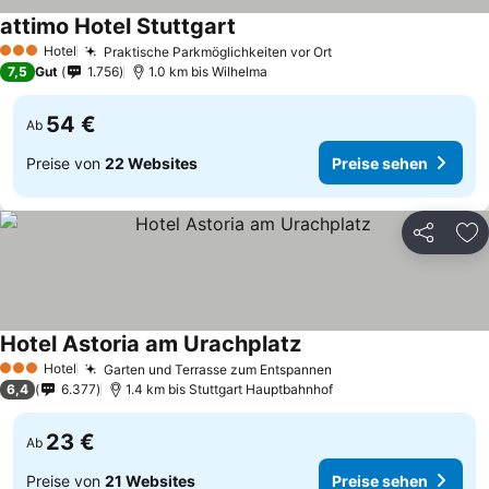
attimo Hotel Stuttgart
Preise sehen
Hotel
Praktische Parkmöglichkeiten vor Ort
Preise sehen
3 Sterne
7,5
Gut
1.756
1.0 km bis Wilhelma
54 €
Ab
Preise von
22 Websites
Preise sehen
Teilen
Zu
Hotel Astoria am Urachplatz
Preise sehen
Hotel
Garten und Terrasse zum Entspannen
Preise sehen
3 Sterne
6,4
6.377
1.4 km bis Stuttgart Hauptbahnhof
23 €
Ab
Preise von
21 Websites
Preise sehen