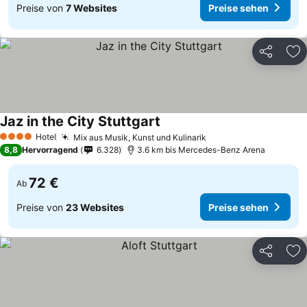
Preise von
7 Websites
Preise sehen
Teilen
Zu
Jaz in the City Stuttgart
Preise sehen
Hotel
Mix aus Musik, Kunst und Kulinarik
Preise sehen
4 Sterne
8,8
Hervorragend
6.328
3.6 km bis Mercedes-Benz Arena
72 €
Ab
Preise von
23 Websites
Preise sehen
Teilen
Zu