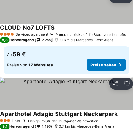
Teilen
Zu
CLOUD No7 LOFTS
Preise sehen
Serviced apartment
Panoramablick auf die Stadt von den Lofts
Pre
4 Sterne
8,8
Hervorragend
2.255
2.1 km bis Mercedes-Benz Arena
59 €
Ab
Preise von
17 Websites
Preise sehen
Teilen
Zu
Aparthotel Adagio Stuttgart Neckarpark
Preise
Hotel
Design im Stil der Stuttgarter Weintradition
Preise sehen
3 Sterne
9,1
Hervorragend
1.496
0.7 km bis Mercedes-Benz Arena