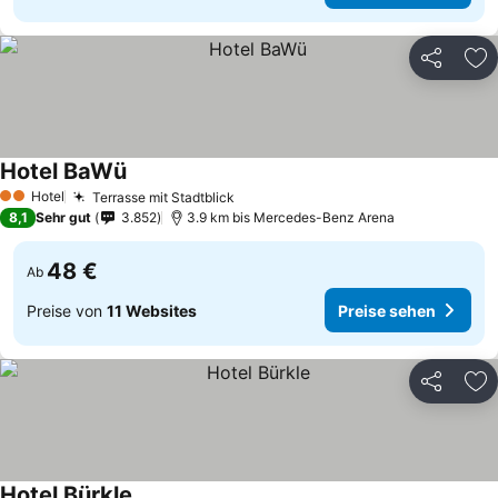
Teilen
Zu
Hotel BaWü
Preise sehen
Hotel
Terrasse mit Stadtblick
Preise sehen
2 Sterne
8,1
Sehr gut
3.852
3.9 km bis Mercedes-Benz Arena
48 €
Ab
Preise von
11 Websites
Preise sehen
Teilen
Zu
Hotel Bürkle