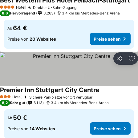
Best Western Plus Hotel Fellbach-Stuttgart
Pre
Hotel
Direkter U-Bahn-Zugang
Preise sehen
4 Sterne
8,6
Hervorragend
3.263
3.4 km bis Mercedes-Benz Arena
64 €
Ab
Preise von
20 Websites
Preise sehen
Teilen
Zu
Premier Inn Stuttgart City Centre
Preise sehen
Hotel
Sichere Parkplätze vor Ort verfügbar
Preise sehen
3 Sterne
8,2
Sehr gut
6.113
3.4 km bis Mercedes-Benz Arena
50 €
Ab
Preise von
14 Websites
Preise sehen