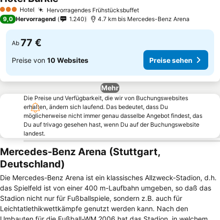
Preise sehen
Hotel
Hervorragendes Frühstücksbuffet
Preise sehen
3 Sterne
9,0
Hervorragend
1.240
4.7 km bis Mercedes-Benz Arena
77 €
Ab
Preise von
10 Websites
Preise sehen
Mehr
Die Preise und Verfügbarkeit, die wir von Buchungswebsites
erhalten, ändern sich laufend. Das bedeutet, dass Du
möglicherweise nicht immer genau dasselbe Angebot findest, das
Du auf trivago gesehen hast, wenn Du auf der Buchungswebsite
landest.
Mercedes-Benz Arena (Stuttgart,
Deutschland)
Die Mercedes-Benz Arena ist ein klassisches Allzweck-Stadion, d.h.
das Spielfeld ist von einer 400 m-Laufbahn umgeben, so daß das
Stadion nicht nur für Fußballspiele, sondern z.B. auch für
Leichtatlethikwettkämpfe genutzt werden kann. Nach den
Umbauten für die Fußball-WM 2006 hat das Stadion, in welchem