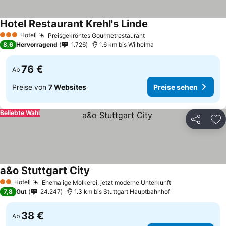
Hotel Restaurant Krehl's Linde
Preise sehen
Hotel
Preisgekröntes Gourmetrestaurant
Preise sehen
3 Sterne
8,6
Hervorragend
1.726
1.6 km bis Wilhelma
76 €
Ab
Preise von
7 Websites
Preise sehen
Beliebte Wahl
Teilen
Zu
a&o Stuttgart City
Preise sehen
Hotel
Ehemalige Molkerei, jetzt moderne Unterkunft
Preise sehen
2 Sterne
7,8
Gut
24.247
1.3 km bis Stuttgart Hauptbahnhof
38 €
Ab