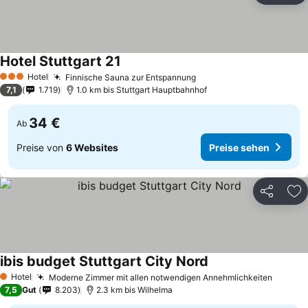
Hotel Stuttgart 21
Preise sehen
Hotel
Finnische Sauna zur Entspannung
Preise sehen
3 Sterne
7,1
1.719
1.0 km bis Stuttgart Hauptbahnhof
34 €
Ab
Preise von
6 Websites
Preise sehen
Teilen
Zu
ibis budget Stuttgart City Nord
Preise sehen
Hotel
Moderne Zimmer mit allen notwendigen Annehmlichkeiten
Preise
1 Sterne
7,5
Gut
8.203
2.3 km bis Wilhelma