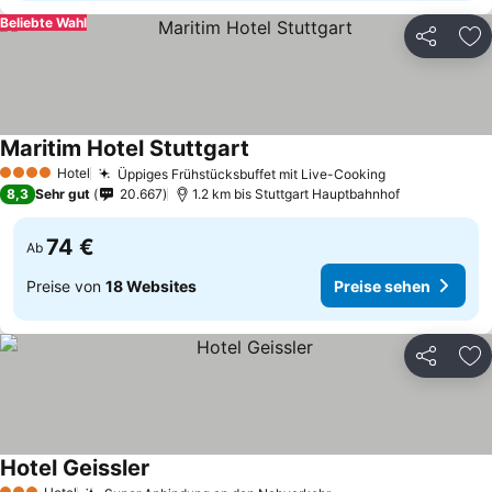
Beliebte Wahl
Teilen
Zu
Maritim Hotel Stuttgart
Preise sehen
Hotel
Üppiges Frühstücksbuffet mit Live-Cooking
Preise sehen
4 Sterne
8,3
Sehr gut
20.667
1.2 km bis Stuttgart Hauptbahnhof
74 €
Ab
Preise von
18 Websites
Preise sehen
Teilen
Zu
Hotel Geissler
Preise sehen