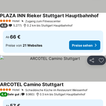
PLAZA INN Rieker Stuttgart Hauptbahnhof
Prei
Hotel
Zugang zum Fitnesscenter
Preise sehen
4 Sterne
6,8
5.277
0.2 km bis Stuttgart Hauptbahnhof
66 €
Ab
Preise von
21 Websites
Preise sehen
Teilen
Zu
ARCOTEL Camino Stuttgart
Preise sehen
Hotel
Schwäbische Küche im Restaurant Weissenhof
Preise seh
4 Sterne
8,4
Sehr gut
9.960
0.5 km bis Stuttgart Hauptbahnhof
57 €
Ab