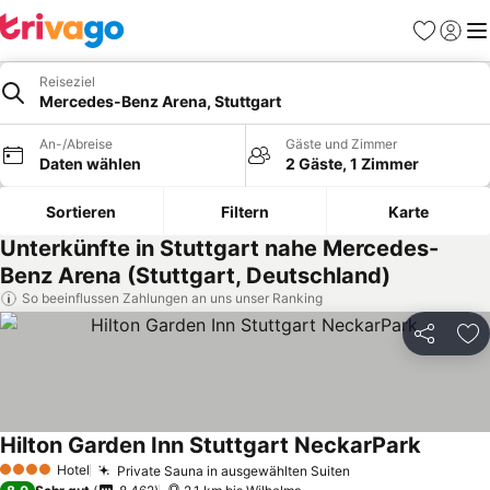
Favoriten
Einlog
Me
Reiseziel
Mercedes-Benz Arena, Stuttgart
An-/Abreise
Gäste und Zimmer
Daten wählen
2 Gäste, 1 Zimmer
Sortieren
Filtern
Karte
Unterkünfte in Stuttgart nahe Mercedes-
Benz Arena (Stuttgart, Deutschland)
So beeinflussen Zahlungen an uns unser Ranking
Teilen
Zu
Hilton Garden Inn Stuttgart NeckarPark
Preise s
Hotel
Private Sauna in ausgewählten Suiten
Preise sehen
4 Sterne