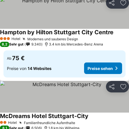
Teilen
Zu
Hampton by Hilton Stuttgart City Centre
Preise
Hotel
Modernes und sauberes Design
Preise sehen
3 Sterne
8,2
Sehr gut
9.340
3.4 km bis Mercedes-Benz Arena
75 €
Ab
Preise von
14 Websites
Preise sehen
Teilen
Zu
McDreams Hotel Stuttgart-City
Preise sehen
Hotel
Familienfreundliche Aufenthalte
Preise sehen
2 Sterne
8,1
Sehr gut
6.506
1.8 km bis Wilhelma