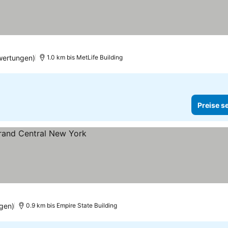
wertungen)
1.0 km bis MetLife Building
Preise s
gen)
0.9 km bis Empire State Building