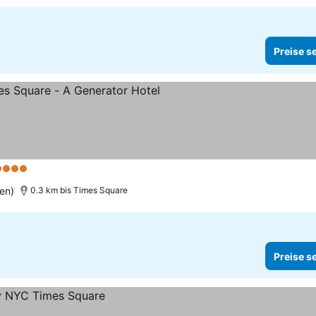
Preise s
 Sterne
en)
0.3 km bis Times Square
Preise s