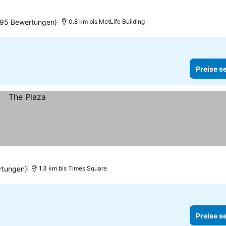
ne
295 Bewertungen)
0.8 km bis MetLife Building
Preise s
rtungen)
1.3 km bis Times Square
Preise s