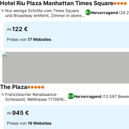
Hotel Riu Plaza Manhattan Times Square
4 Ster
Nur wenige Schritte vom Times Square
Hervorragend
(24.
9,1
und Broadway entfernt, Zimmer in oberen
Etagen mit Stadtblick
122 €
Ab
Preise von
17 Websites
The Plaza
5 Sterne
Französischer Renaissance-
Hervorragend
(13.567 Bewe
9,0
Schlossstil, Weltklasse 111SKIN
SPA/KLINIK
945 €
Ab
Preise von
16 Websites