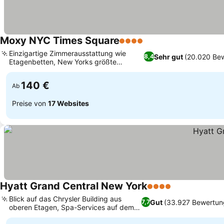
Moxy NYC Times Square
4 Sterne
Einzigartige Zimmerausstattung wie
Sehr gut
(20.020 Be
8,4
Etagenbetten, New Yorks größte
Ganzjahres-Dachbar
140 €
Ab
Preise von
17 Websites
Hyatt Grand Central New York
4 Sterne
Blick auf das Chrysler Building aus
Gut
(33.927 Bewertun
7,7
oberen Etagen, Spa-Services auf dem
Zimmer