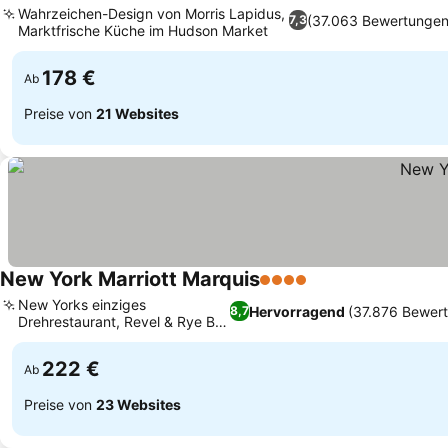
Wahrzeichen-Design von Morris Lapidus,
(37.063 Bewertungen
7,3
Marktfrische Küche im Hudson Market
178 €
Ab
Preise von
21 Websites
New York Marriott Marquis
4 Sterne
New Yorks einziges
Hervorragend
(37.876 Bewer
8,7
Drehrestaurant, Revel & Rye Bar
und Restaurant
222 €
Ab
Preise von
23 Websites