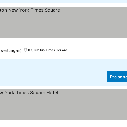
ne
ewertungen)
0.3 km bis Times Square
Preise s