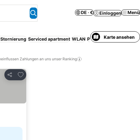
DE · €
Menü
Einloggen
Karte ansehen
 Stornierung
Serviced apartment
WLAN
Parkplatz
Pool
Klimaan
eeinflussen Zahlungen an uns unser Ranking
Zu Favoriten hinzufügen
Teilen