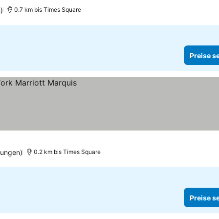
)
0.7 km bis Times Square
Preise s
tungen)
0.2 km bis Times Square
Preise s