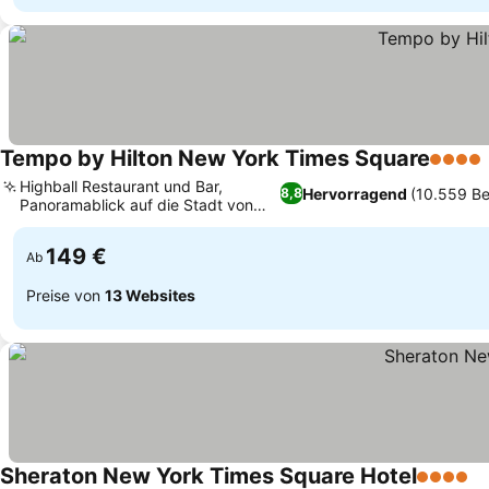
Tempo by Hilton New York Times Square
4 Ster
Highball Restaurant und Bar,
Hervorragend
(10.559 B
8,8
Panoramablick auf die Stadt von
den oberen Etagen
149 €
Ab
Preise von
13 Websites
Sheraton New York Times Square Hotel
4 Sterne