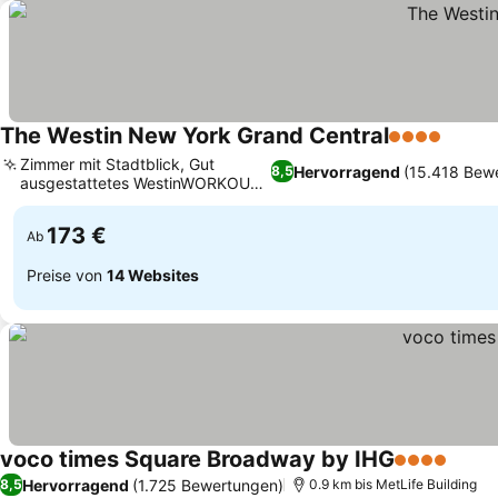
The Westin New York Grand Central
4 Sterne
Zimmer mit Stadtblick, Gut
Hervorragend
(15.418 Bew
8,5
ausgestattetes WestinWORKOUT
Fitness Studio
173 €
Ab
Preise von
14 Websites
voco times Square Broadway by IHG
4 Sterne
Hervorragend
(1.725 Bewertungen)
8,5
0.9 km bis MetLife Building