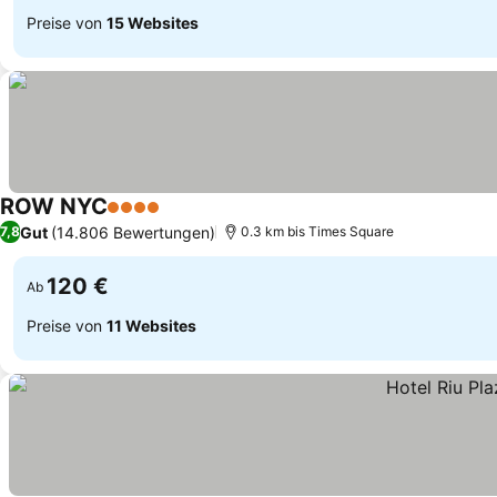
Preise von
15 Websites
ROW NYC
4 Sterne
Gut
(14.806 Bewertungen)
7,8
0.3 km bis Times Square
120 €
Ab
Preise von
11 Websites