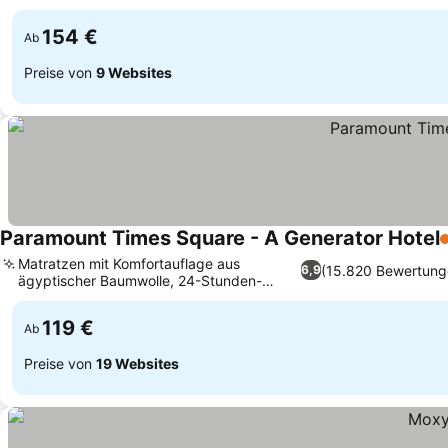
154 €
Ab
Preise von
9 Websites
Paramount Times Square - A Generator Hotel
4
Matratzen mit Komfortauflage aus
(15.820 Bewertung
6,9
ägyptischer Baumwolle, 24-Stunden-
Fitnesscenter
119 €
Ab
Preise von
19 Websites