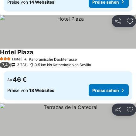
Preise von
14 Websites
Preise sehen
Teilen
Zu
Hotel Plaza
Hotel
Panoramische Dachterrasse
3 Sterne
7,4
3.781
0.5 km bis Kathedrale von Sevilla
46 €
Ab
Preise von
18 Websites
Preise sehen
Teilen
Zu