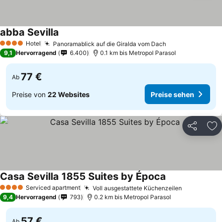
abba Sevilla
Hotel
Panoramablick auf die Giralda vom Dach
4 Sterne
9,1
Hervorragend
6.400
0.1 km bis Metropol Parasol
77 €
Ab
Preise von
22 Websites
Preise sehen
Teilen
Zu
Casa Sevilla 1855 Suites by Época
Serviced apartment
Voll ausgestattete Küchenzeilen
4 Sterne
9,4
Hervorragend
793
0.2 km bis Metropol Parasol
57 €
Ab