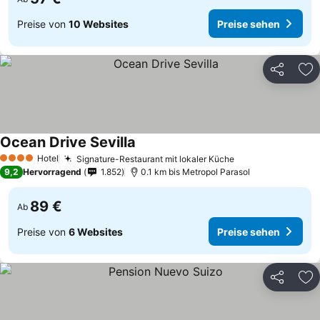
Preise von
10 Websites
Preise sehen
Teilen
Zu
Ocean Drive Sevilla
Hotel
Signature-Restaurant mit lokaler Küche
4 Sterne
9,2
Hervorragend
1.852
0.1 km bis Metropol Parasol
89 €
Ab
Preise von
6 Websites
Preise sehen
Teilen
Zu