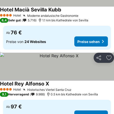
Hotel Macià Sevilla Kubb
Hotel
Moderne andalusische Gastronomie
4 Sterne
8,4
Sehr gut
5.716
1.1 km bis Kathedrale von Sevilla
76 €
Ab
Preise von
24 Websites
Preise sehen
Teilen
Zu
Hotel Rey Alfonso X
Hotel
Historisches Viertel Santa Cruz
4 Sterne
9,1
Hervorragend
9.988
0.5 km bis Kathedrale von Sevilla
97 €
Ab