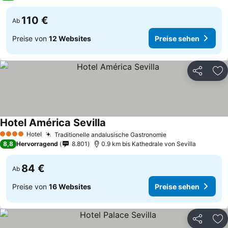
110 €
Ab
Preise von
12 Websites
Preise sehen
Teilen
Zu
Hotel América Sevilla
Hotel
Traditionelle andalusische Gastronomie
4 Sterne
8,8
Hervorragend
8.801
0.9 km bis Kathedrale von Sevilla
84 €
Ab
Preise von
16 Websites
Preise sehen
Teilen
Zu