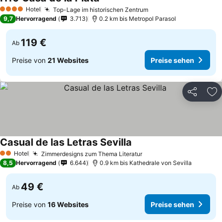
Hotel
Top-Lage im historischen Zentrum
4 Sterne
9,7
Hervorragend
3.713
0.2 km bis Metropol Parasol
119 €
Ab
Preise von
21 Websites
Preise sehen
Teilen
Zu
Casual de las Letras Sevilla
Hotel
Zimmerdesigns zum Thema Literatur
2 Sterne
8,5
Hervorragend
6.644
0.9 km bis Kathedrale von Sevilla
49 €
Ab
Preise von
16 Websites
Preise sehen