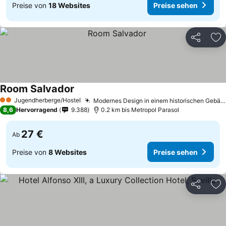
Preise von
18 Websites
Preise sehen
Teilen
Zu
Room Salvador
Jugendherberge/Hostel
Modernes Design in einem historischen Gebäude
2 Sterne
8,6
Hervorragend
9.388
0.2 km bis Metropol Parasol
27 €
Ab
Preise von
8 Websites
Preise sehen
Teilen
Zu