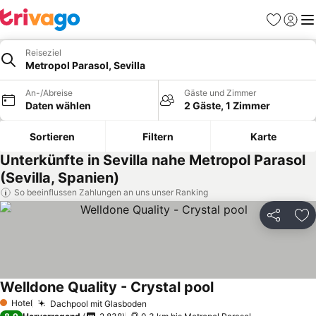
Favoriten
Einlog
Me
Reiseziel
Metropol Parasol, Sevilla
An-/Abreise
Gäste und Zimmer
Daten wählen
2 Gäste, 1 Zimmer
Sortieren
Filtern
Karte
Unterkünfte in Sevilla nahe Metropol Parasol
(Sevilla, Spanien)
So beeinflussen Zahlungen an uns unser Ranking
Teilen
Zu
Welldone Quality - Crystal pool
Hotel
Dachpool mit Glasboden
1 Sterne