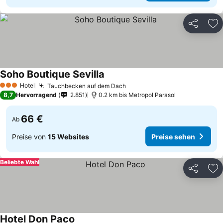
Teilen
Zu
Soho Boutique Sevilla
Hotel
Tauchbecken auf dem Dach
3 Sterne
8,7
Hervorragend
2.851
0.2 km bis Metropol Parasol
66 €
Ab
Preise von
15 Websites
Preise sehen
Beliebte Wahl
Teilen
Zu
Hotel Don Paco