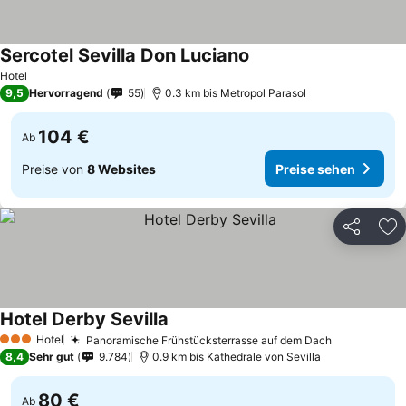
Sercotel Sevilla Don Luciano
Hotel
9,5
Hervorragend
55
0.3 km bis Metropol Parasol
104 €
Ab
Preise von
8 Websites
Preise sehen
Teilen
Zu
Hotel Derby Sevilla
Hotel
Panoramische Frühstücksterrasse auf dem Dach
3 Sterne
8,4
Sehr gut
9.784
0.9 km bis Kathedrale von Sevilla
80 €
Ab