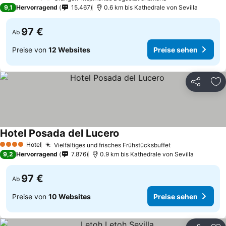
4 Sterne
9,1
Hervorragend
15.467
0.6 km bis Kathedrale von Sevilla
97 €
Ab
Preise von
12 Websites
Preise sehen
Teilen
Zu
Hotel Posada del Lucero
Hotel
Vielfältiges und frisches Frühstücksbuffet
4 Sterne
9,2
Hervorragend
7.876
0.9 km bis Kathedrale von Sevilla
97 €
Ab
Preise von
10 Websites
Preise sehen