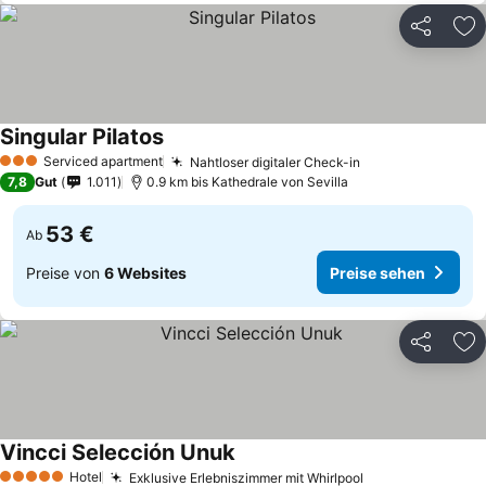
Teilen
Zu
Singular Pilatos
Serviced apartment
Nahtloser digitaler Check-in
3 Sterne
7,8
Gut
1.011
0.9 km bis Kathedrale von Sevilla
53 €
Ab
Preise von
6 Websites
Preise sehen
Teilen
Zu
Vincci Selección Unuk
Hotel
Exklusive Erlebniszimmer mit Whirlpool
5 Sterne