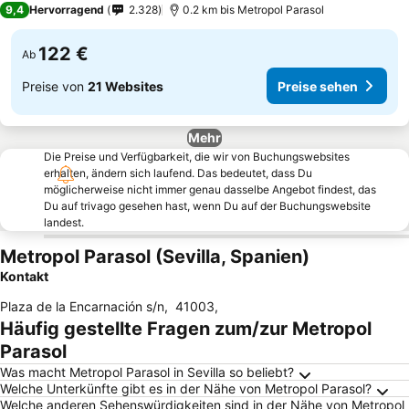
9,4
Hervorragend
2.328
0.2 km bis Metropol Parasol
122 €
Ab
Preise von
21 Websites
Preise sehen
Mehr
Die Preise und Verfügbarkeit, die wir von Buchungswebsites
erhalten, ändern sich laufend. Das bedeutet, dass Du
möglicherweise nicht immer genau dasselbe Angebot findest, das
Du auf trivago gesehen hast, wenn Du auf der Buchungswebsite
landest.
Metropol Parasol (Sevilla, Spanien)
Kontakt
Plaza de la Encarnación s/n
,
41003
,
Häufig gestellte Fragen zum/zur Metropol
Parasol
Was macht Metropol Parasol in Sevilla so beliebt?
Welche Unterkünfte gibt es in der Nähe von Metropol Parasol?
Welche anderen Sehenswürdigkeiten sind in der Nähe von Metropol