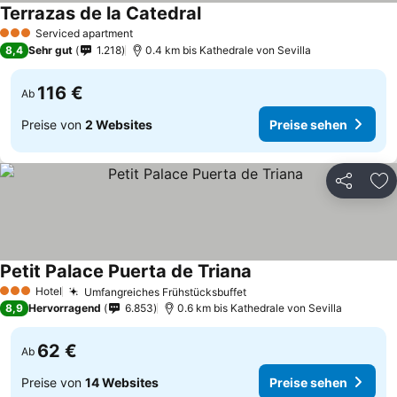
Terrazas de la Catedral
Serviced apartment
3 Sterne
8,4
Sehr gut
1.218
0.4 km bis Kathedrale von Sevilla
116 €
Ab
Preise von
2 Websites
Preise sehen
Teilen
Zu
Petit Palace Puerta de Triana
Hotel
Umfangreiches Frühstücksbuffet
3 Sterne
8,9
Hervorragend
6.853
0.6 km bis Kathedrale von Sevilla
62 €
Ab
Preise von
14 Websites
Preise sehen