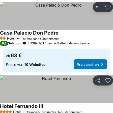
Teilen
Zu
Casa Palacio Don Pedro
Hotel
Thematische Gästezimmer
2 Sterne
8,1
Sehr gut
3.238
1.0 km bis Kathedrale von Sevilla
63 €
Ab
Preise von
10 Websites
Preise sehen
Teilen
Zu
Hotel Fernando III
Hotel
Orangen-inspiriertes Degustationsmenü