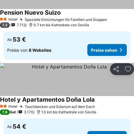
Pension Nuevo Suizo
Hotel
Spezielle Einrichtungen für Familien und Gruppen
2 Sterne
7,3
7.712
0.7 km bis Kathedrale von Sevilla
53 €
Ab
Preise von
8 Websites
Preise sehen
Teilen
Zu
Hotel y Apartamentos Doña Lola
Hotel
Tauchbecken und Solarium auf dem Dach
2 Sterne
7,6
Gut
3.170
1.0 km bis Kathedrale von Sevilla
54 €
Ab