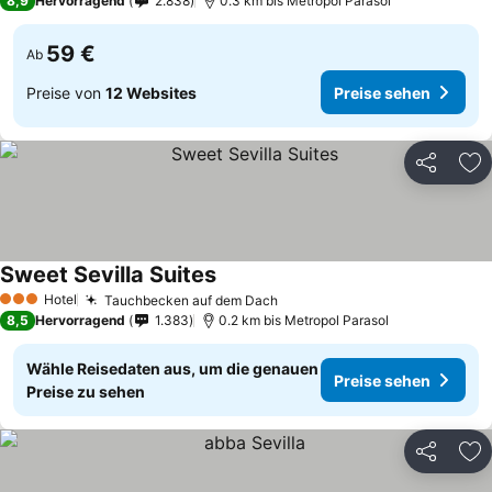
8,9
Hervorragend
2.838
0.3 km bis Metropol Parasol
59 €
Ab
Preise von
12 Websites
Preise sehen
Teilen
Zu
Sweet Sevilla Suites
Hotel
Tauchbecken auf dem Dach
3 Sterne
8,5
Hervorragend
1.383
0.2 km bis Metropol Parasol
Wähle Reisedaten aus, um die genauen
Preise sehen
Preise zu sehen
Teilen
Zu