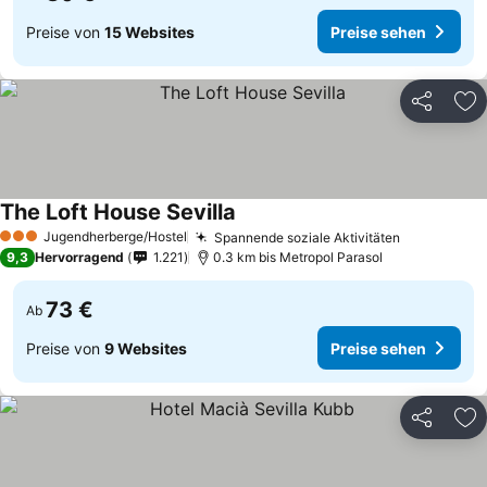
Preise von
15 Websites
Preise sehen
Teilen
Zu
The Loft House Sevilla
Jugendherberge/Hostel
Spannende soziale Aktivitäten
3 Sterne
9,3
Hervorragend
1.221
0.3 km bis Metropol Parasol
73 €
Ab
Preise von
9 Websites
Preise sehen
Teilen
Zu