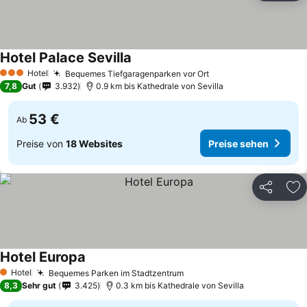
Hotel Palace Sevilla
Hotel
Bequemes Tiefgaragenparken vor Ort
3 Sterne
7,8
Gut
3.932
0.9 km bis Kathedrale von Sevilla
53 €
Ab
Preise von
18 Websites
Preise sehen
Teilen
Zu
Hotel Europa
Hotel
Bequemes Parken im Stadtzentrum
1 Sterne
8,3
Sehr gut
3.425
0.3 km bis Kathedrale von Sevilla