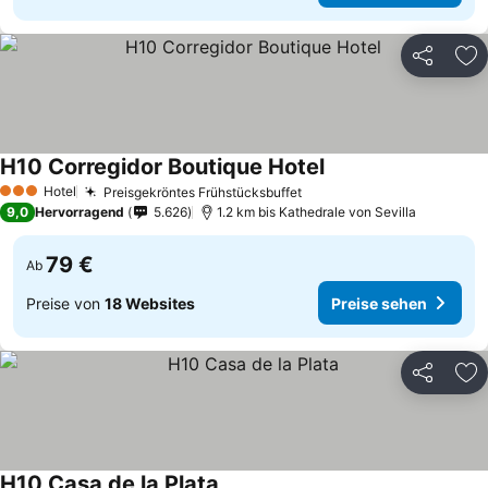
Teilen
Zu
H10 Corregidor Boutique Hotel
Hotel
Preisgekröntes Frühstücksbuffet
3 Sterne
9,0
Hervorragend
5.626
1.2 km bis Kathedrale von Sevilla
79 €
Ab
Preise von
18 Websites
Preise sehen
Teilen
Zu
H10 Casa de la Plata