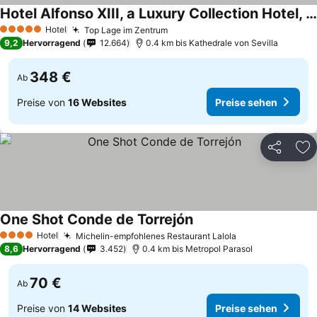
Hotel Alfonso XIII, a Luxury Collection Hotel, Seville
Hotel
Top Lage im Zentrum
5 Sterne
9,2
Hervorragend
12.664
0.4 km bis Kathedrale von Sevilla
348 €
Ab
Preise von
16 Websites
Preise sehen
Teilen
Zu
One Shot Conde de Torrejón
Hotel
Michelin-empfohlenes Restaurant Lalola
4 Sterne
8,6
Hervorragend
3.452
0.4 km bis Metropol Parasol
70 €
Ab
Preise von
14 Websites
Preise sehen