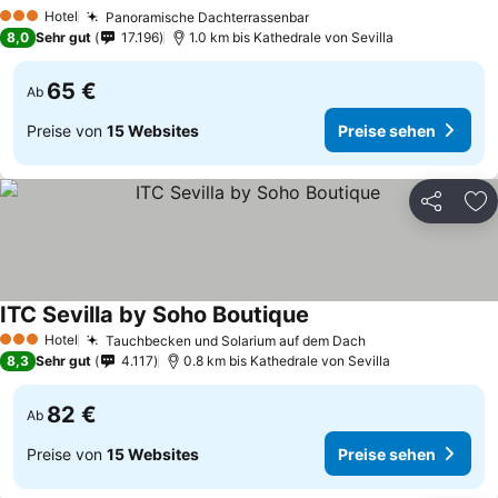
Hotel
Panoramische Dachterrassenbar
3 Sterne
8,0
Sehr gut
17.196
1.0 km bis Kathedrale von Sevilla
65 €
Ab
Preise von
15 Websites
Preise sehen
Teilen
Zu
ITC Sevilla by Soho Boutique
Hotel
Tauchbecken und Solarium auf dem Dach
3 Sterne
8,3
Sehr gut
4.117
0.8 km bis Kathedrale von Sevilla
82 €
Ab
Preise von
15 Websites
Preise sehen