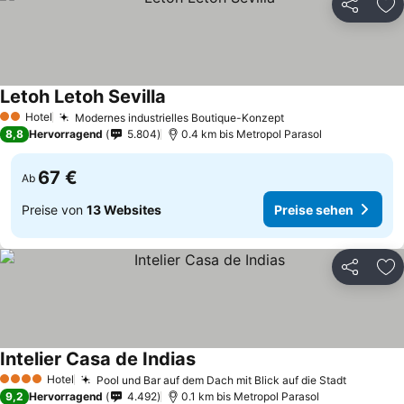
Teilen
Zu
Letoh Letoh Sevilla
Hotel
Modernes industrielles Boutique-Konzept
2 Sterne
8,8
Hervorragend
5.804
0.4 km bis Metropol Parasol
67 €
Ab
Preise von
13 Websites
Preise sehen
Teilen
Zu
Intelier Casa de Indias
Hotel
Pool und Bar auf dem Dach mit Blick auf die Stadt
4 Sterne
9,2
Hervorragend
4.492
0.1 km bis Metropol Parasol