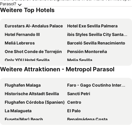
Parasol?
Weitere Top Hotels
Eurostars Al-Andalus Palace
Hotel Exe Sevilla Palmera
Hotel Fernando III
ibis Styles Sevilla City Santa Justa
Meliá Lebreros
Barceló Sevilla Renacimiento
One Shot Conde de Torrejón
Pensión Montoreña
Only YOU Hotel Sevilla
Melia Sevilla
Weitere Attraktionen - Metropol Parasol
Hotel Macià Sevilla Kubb
NH Sevilla Plaza de Armas
Alcoba del Rey de Sevilla
Hilton Garden Inn Sevilla
Flughafen Malaga
Faro - Gago Coutinho Internationaler Flughafen
Hotel Rey Alfonso X
Exe Sevilla Macarena
Historische Altstadt Sevilla
Sancti Petri
Hotel Posada del Lucero
Ilunion Alcora Sevilla
Flughafen Córdoba (Spanien)
Centro
Letoh Letoh Sevilla
H10 Corregidor Boutique Hotel
La Malagueta
El Palo
Hotel Sevilla Center
Monte Triana
Fuseta(Mar) Beach
Benalmádena Costa
abba Sevilla
Pension Nuevo Suizo
Flughafen Sevilla
Playa de la Malagueta
Eurostars Torre Sevilla
Intelier Casa de Indias