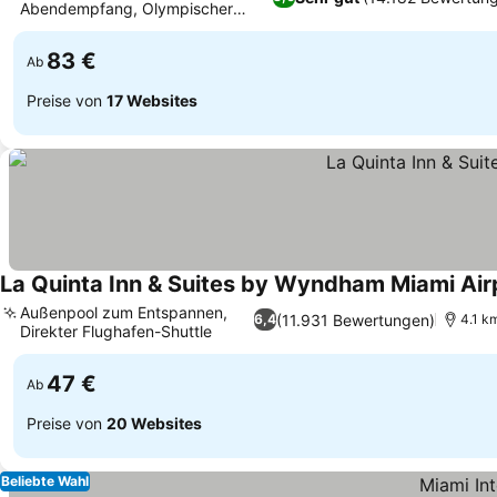
Abendempfang, Olympischer
Außenpool
83 €
Ab
Preise von
17 Websites
La Quinta Inn & Suites by Wyndham Miami Air
Außenpool zum Entspannen,
(11.931 Bewertungen)
6,4
4.1 km
Direkter Flughafen-Shuttle
47 €
Ab
Preise von
20 Websites
Beliebte Wahl