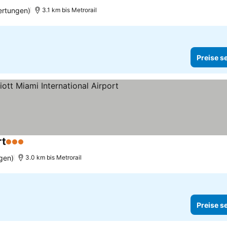
ertungen)
3.1 km bis Metrorail
Preise s
rt
3 Sterne
gen)
3.0 km bis Metrorail
Preise s