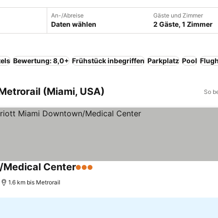
An-/Abreise
Gäste und Zimmer
Daten wählen
2 Gäste, 1 Zimmer
els
Bewertung: 8,0+
Frühstück inbegriffen
Parkplatz
Pool
Flugh
Metrorail (Miami, USA)
So b
n/Medical Center
3 Sterne
1.6 km bis Metrorail