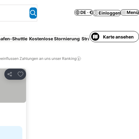
DE · €
Menü
Einloggen
Karte ansehen
afen-Shuttle
Kostenlose Stornierung
Strand
Serviced apartmen
eeinflussen Zahlungen an uns unser Ranking
Zu Favoriten hinzufügen
Teilen