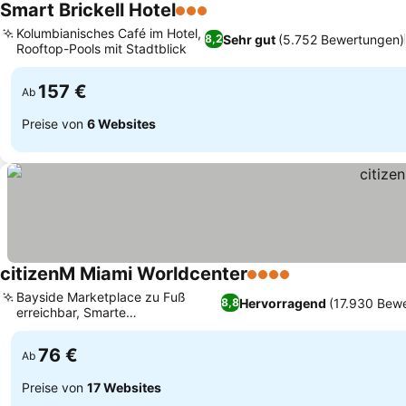
Smart Brickell Hotel
3 Sterne
Kolumbianisches Café im Hotel,
Sehr gut
(5.752 Bewertungen)
8,2
Rooftop-Pools mit Stadtblick
157 €
Ab
Preise von
6 Websites
citizenM Miami Worldcenter
4 Sterne
Bayside Marketplace zu Fuß
Hervorragend
(17.930 Bew
8,8
erreichbar, Smarte
Zimmersteuerung per iPad
76 €
Ab
Preise von
17 Websites