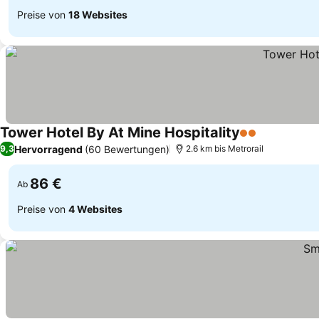
Preise von
18 Websites
Tower Hotel By At Mine Hospitality
2 Sterne
Hervorragend
(60 Bewertungen)
9,3
2.6 km bis Metrorail
86 €
Ab
Preise von
4 Websites