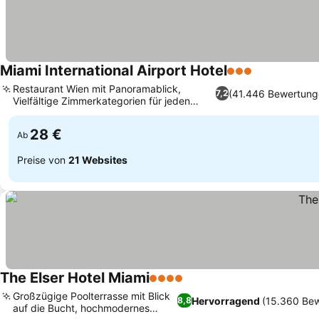
Miami International Airport Hotel
3 Sterne
Restaurant Wien mit Panoramablick,
(41.446 Bewertung
7,2
Vielfältige Zimmerkategorien für jeden
Reisenden
28 €
Ab
Preise von
21 Websites
The Elser Hotel Miami
4 Sterne
Großzügige Poolterrasse mit Blick
Hervorragend
(15.360 Be
8,8
auf die Bucht, hochmodernes