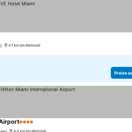
)
4.1 km bis Metrorail
Preise s
Airport
4 Sterne
gen)
4.0 km bis Metrorail