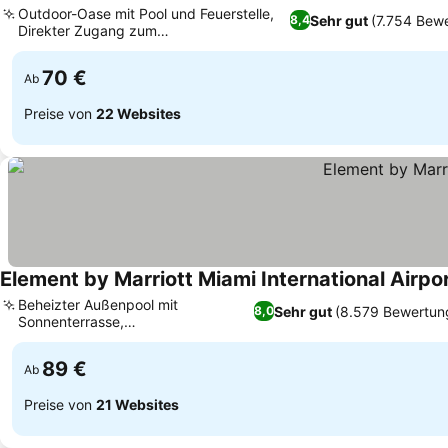
Outdoor-Oase mit Pool und Feuerstelle,
Sehr gut
(7.754 Bew
8,4
Direkter Zugang zum
Verkehrsknotenpunkt Miami
70 €
Ab
Preise von
22 Websites
Element by Marriott Miami International Airpo
Beheizter Außenpool mit
Sehr gut
(8.579 Bewertun
8,0
Sonnenterrasse,
Haustierfreundliche Unterkunft
89 €
Ab
Preise von
21 Websites