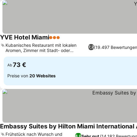
YVE Hotel Miami
3 Sterne
Kubanisches Restaurant mit lokalen
(19.497 Bewertungen
7,2
Aromen, Zimmer mit Stadt- oder
Buchtblick
73 €
Ab
Preise von
20 Websites
Embassy Suites by Hilton Miami International 
Frühstück nach Wunsch und
Sehr gut
(14.182 Bewertun
8,0