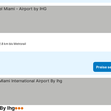
2.8 km bis Metrorail
Preise s
 By Ihg
3 Sterne