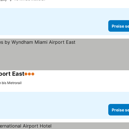
Preise s
port East
3 Sterne
 bis Metrorail
Preise s