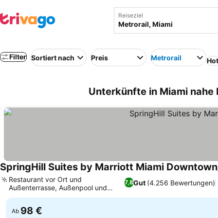
Reiseziel
Filter
Sortiert nach
Preis
Metrorail
Hot
Unterkünfte in Miami nahe 
SpringHill Suites by Marriott Miami Downtow
Restaurant vor Ort und
Gut
(4.256 Bewertungen)
7,8
Außenterrasse, Außenpool und
Fitnesscenter
98 €
Ab