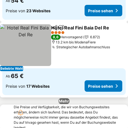
54 €
Ab
Preise von
23 Websites
Preise sehen
Hotel Real Fini Baia Del Re
Teilen
Zu Favoriten hinzufügen
4 Sterne
8,6
Hervorragend
6.872
13.2 km bis ModenaFiere
Strategischer Autobahnanschluss
Preise s
Beliebte Wahl
65 €
Ab
Preise von
17 Websites
Preise sehen
Mehr
Die Preise und Verfügbarkeit, die wir von Buchungswebsites
erhalten, ändern sich laufend. Das bedeutet, dass Du
möglicherweise nicht immer genau dasselbe Angebot findest, das
Du auf trivago gesehen hast, wenn Du auf der Buchungswebsite
landest.