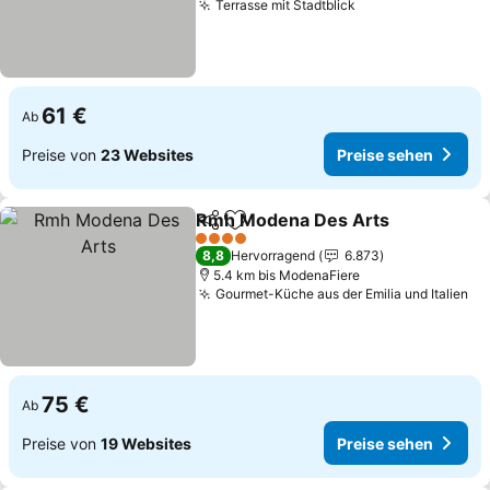
Terrasse mit Stadtblick
Preise sehen
61 €
Ab
Preise von
23 Websites
Preise sehen
Rmh Modena Des Arts
Teilen
Zu Favoriten hinzufügen
Pre
4 Sterne
8,8
Hervorragend
6.873
5.4 km bis ModenaFiere
Gourmet-Küche aus der Emilia und Italien
Pr
75 €
Ab
Preise von
19 Websites
Preise sehen