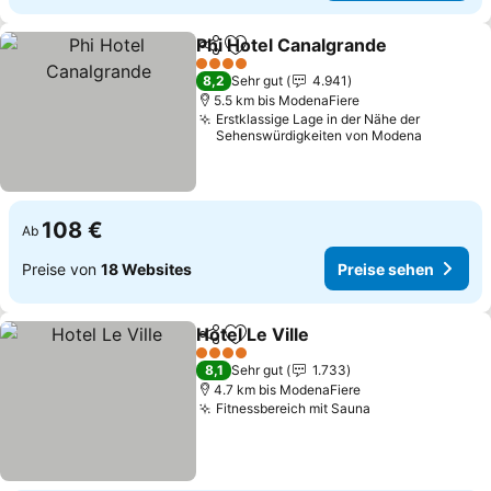
Phi Hotel Canalgrande
Teilen
Zu Favoriten hinzufügen
Prei
4 Sterne
8,2
Sehr gut
4.941
5.5 km bis ModenaFiere
Erstklassige Lage in der Nähe der
Sehenswürdigkeiten von Modena
108 €
Ab
Preise von
18 Websites
Preise sehen
Hotel Le Ville
Teilen
Zu Favoriten hinzufügen
Preise sehen
4 Sterne
8,1
Sehr gut
1.733
4.7 km bis ModenaFiere
Fitnessbereich mit Sauna
Preise sehen