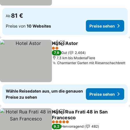
81 €
Ab
Preise von
10 Websites
Preise sehen
Hotel Astor
Teilen
Zu Favoriten hinzufügen
Preise sehen
2 Sterne
7,9
Gut
2.464
7.3 km bis ModenaFiere
Charmanter Garten mit Riesenschachbrett
Pr
Wähle Reisedaten aus, um die genauen
Preise sehen
Preise zu sehen
Hotel Rua Frati 48 in San
Teilen
Zu Favoriten hinzufügen
Francesco
Preise sehen
5 Sterne
9,2
Hervorragend
482