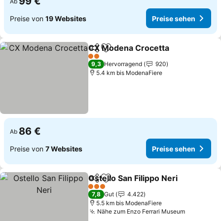
99 €
Ab
Preise von
19 Websites
Preise sehen
CX Modena Crocetta
Teilen
Zu Favoriten hinzufügen
Preis
2 Sterne
9,3
Hervorragend
920
5.4 km bis ModenaFiere
86 €
Ab
Preise von
7 Websites
Preise sehen
Ostello San Filippo Neri
Teilen
Zu Favoriten hinzufügen
Pre
3 Sterne
7,8
Gut
4.422
5.5 km bis ModenaFiere
Nähe zum Enzo Ferrari Museum
Preise se