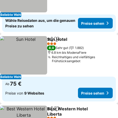
Beliebte Wahl
Wähle Reisedaten aus, um die genauen
Preise sehen
Preise zu sehen
Sun Hotel
Teilen
Zu Favoriten hinzufügen
Preise sehen
3 Sterne
8,0
Sehr gut
1.882
6.8 km bis ModenaFiere
Reichhaltiges und vielfältiges
Frühstücksangebot
Beliebte Wahl
75 €
Ab
Preise von
9 Websites
Preise sehen
Best Western Hotel
Teilen
Zu Favoriten hinzufügen
Liberta