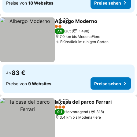
Preise von
18 Websites
Preise sehen
Albergo Moderno
Teilen
Zu Favoriten hinzufügen
Preise s
2 Sterne
7,9
Gut
1.498
7.0 km bis ModenaFiere
Frühstück im ruhigen Garten
Preise sehe
83 €
Ab
Preise von
9 Websites
Preise sehen
la casa del parco Ferrari
Teilen
Zu Favoriten hinzufügen
Pr
3 Sterne
9,1
Hervorragend
318
3.4 km bis ModenaFiere