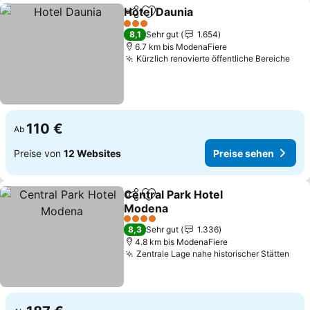
Hotel Daunia
Teilen
Zu Favoriten hinzufügen
Preise sehen
3 Sterne
8,1
Sehr gut
1.654
6.7 km bis ModenaFiere
Kürzlich renovierte öffentliche Bereiche
Pre
110 €
Ab
Preise von
12 Websites
Preise sehen
Central Park Hotel
Teilen
Zu Favoriten hinzufügen
Modena
Preise sehen
4 Sterne
8,3
Sehr gut
1.336
4.8 km bis ModenaFiere
Zentrale Lage nahe historischer Stätten
Pre