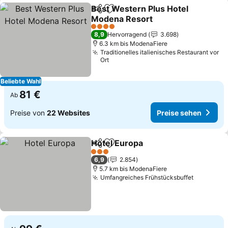
Best Western Plus Hotel
Teilen
Zu Favoriten hinzufügen
Modena Resort
Preise sehen
4 Sterne
8,9
Hervorragend
3.698
6.3 km bis ModenaFiere
Traditionelles italienisches Restaurant vor
Ort
Beliebte Wahl
81 €
Ab
Preise von
22 Websites
Preise sehen
Hotel Europa
Teilen
Zu Favoriten hinzufügen
Preise sehen
3 Sterne
6,9
2.854
5.7 km bis ModenaFiere
Umfangreiches Frühstücksbuffet
Preise s