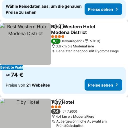
Wähle Reisedaten aus, um die genauen
Preise sehen
Preise zu sehen
Best Western Hotel
Teilen
Zu Favoriten hinzufügen
Modena District
Preise sehen
4 Sterne
8,5
Hervorragend
5.010
3.6 km bis ModenaFiere
Beheizter Innenpool mit Hydromassage
Prei
Beliebte Wahl
74 €
Ab
Preise von
21 Websites
Preise sehen
Tiby Hotel
Teilen
Zu Favoriten hinzufügen
Preise sehen
3 Sterne
7,4
7.960
4.4 km bis ModenaFiere
Außergewöhnliche Auswahl am
Frühstücksbuffet