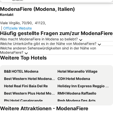
ModenaFiere (Modena, Italien)
Kontakt
Viale Virgilio, 70/90
,
41123
,
|
Offizielle Website
Häufig gestellte Fragen zum/zur ModenaFiere
Was macht ModenaFiere in Modena so beliebt?
Welche Unterkünfte gibt es in der Nähe von ModenaFiere?
Welche anderen Sehenswürdigkeiten sind in der Nähe von
ModenaFiere?
Weitere Top Hotels
B&B HOTEL Modena
Hotel Maranello Village
Best Western Hotel Modena District
CDH Hotel Modena
Hotel Real Fini Baia Del Re
Holiday Inn Express Reggio Emilia By Ihg
Best Western Plus Hotel Modena Resort
RMH Modena Raffaello
Phi Hotel Canalgrande
Rmh Modena Des Arts
Weitere Attraktionen - ModenaFiere
B&B HOTEL Sassuolo
Phi Hotel Dei Medaglioni