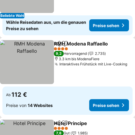
Beliebte Wahl
Wähle Reisedaten aus, um die genauen
Preise sehen
Preise zu sehen
RMH Modena Raffaello
Teilen
Zu Favoriten hinzufügen
Pre
4 Sterne
9,2
Hervorragend
2.735
3.3 km bis ModenaFiere
Interaktives Frühstück mit Live-Cooking
Pre
112 €
Ab
Preise von
14 Websites
Preise sehen
Hotel Principe
Teilen
Zu Favoriten hinzufügen
Preise sehen
4 Sterne
7,8
Gut
1.985