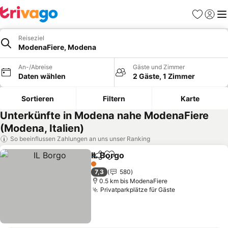
Favoriten
Einlog
Me
Reiseziel
ModenaFiere, Modena
An-/Abreise
Gäste und Zimmer
Daten wählen
2 Gäste, 1 Zimmer
Sortieren
Filtern
Karte
Unterkünfte in Modena nahe ModenaFiere
(Modena, Italien)
So beeinflussen Zahlungen an uns unser Ranking
IL Borgo
Teilen
Zu Favoriten hinzufügen
Preise sehen
1 Sterne
7,3
580
0.5 km bis ModenaFiere
Privatparkplätze für Gäste
Preise sehen