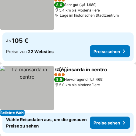
Preise sehen
3 Sterne
8,0
Sehr gut
1.989
5.4 km bis ModenaFiere
Lage im historischen Stadtzentrum
Preise 
105 €
Ab
Preise von
22 Websites
Preise sehen
La mansarda in centro
Teilen
Zu Favoriten hinzufügen
Prei
3 Sterne
8,5
Hervorragend
469
5.0 km bis ModenaFiere
Beliebte Wahl
Wähle Reisedaten aus, um die genauen
Preise sehen
Preise zu sehen