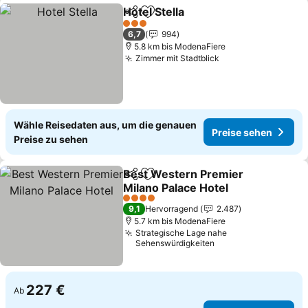
Hotel Stella
Teilen
Zu Favoriten hinzufügen
Preise sehen
3 Sterne
6,7
994
5.8 km bis ModenaFiere
Zimmer mit Stadtblick
Preise sehen
Wähle Reisedaten aus, um die genauen
Preise sehen
Preise zu sehen
Best Western Premier
Teilen
Zu Favoriten hinzufügen
Milano Palace Hotel
Preise sehen
4 Sterne
9,1
Hervorragend
2.487
5.7 km bis ModenaFiere
Strategische Lage nahe
Sehenswürdigkeiten
227 €
Ab