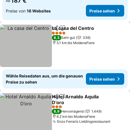
187 €
Ab
Preise von
16 Websites
Preise sehen
La casa del Centro
Teilen
Zu Favoriten hinzufügen
Preise 
4 Sterne
8,3
Sehr gut
336
5.1 km bis ModenaFiere
Wähle Reisedaten aus, um die genauen
Preise sehen
Preise zu sehen
Hotel Arnaldo Aquila
Teilen
Zu Favoriten hinzufügen
D’oro
Preise sehen
3 Sterne
8,9
Hervorragend
1.449
6.2 km bis ModenaFiere
Enzo Ferraris Lieblingsrestaurant
Preise s