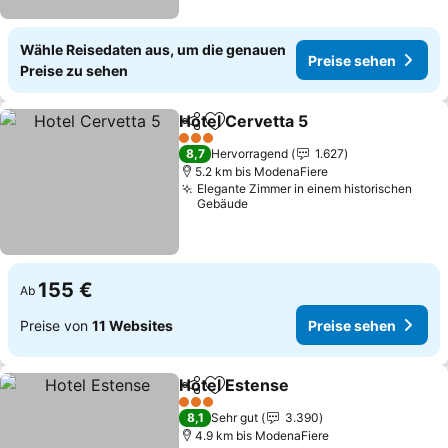
Wähle Reisedaten aus, um die genauen
Preise sehen
Preise zu sehen
Hotel Cervetta 5
Teilen
Zu Favoriten hinzufügen
Preise se
3 Sterne
8,7
Hervorragend
1.627
5.2 km bis ModenaFiere
Elegante Zimmer in einem historischen
Gebäude
155 €
Ab
Preise von
11 Websites
Preise sehen
Hotel Estense
Teilen
Zu Favoriten hinzufügen
Preise sehen
3 Sterne
8,1
Sehr gut
3.390
4.9 km bis ModenaFiere