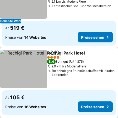
5.1 km bis ModenaFiere
Fantastischer Spa- und Wellnessbereich
Pre
Beliebte Wahl
519 €
Ab
Preise von
14 Websites
Preise sehen
Rechigi Park Hotel
Teilen
Zu Favoriten hinzufügen
Preise 
4 Sterne
8,4
Sehr gut
1.875
9.9 km bis ModenaFiere
Reichhaltiges Frühstücksbuffet mit lokalen
Leckereien
105 €
Ab
Preise von
16 Websites
Preise sehen