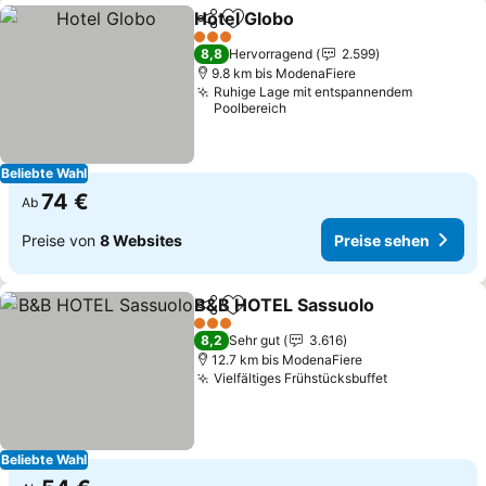
Hotel Globo
Teilen
Zu Favoriten hinzufügen
Preise sehen
3 Sterne
8,8
Hervorragend
2.599
9.8 km bis ModenaFiere
Ruhige Lage mit entspannendem
Poolbereich
Beliebte Wahl
74 €
Ab
Preise von
8 Websites
Preise sehen
B&B HOTEL Sassuolo
Teilen
Zu Favoriten hinzufügen
Preis
3 Sterne
8,2
Sehr gut
3.616
12.7 km bis ModenaFiere
Vielfältiges Frühstücksbuffet
Preise sehe
Beliebte Wahl