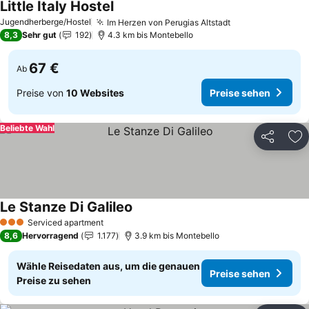
Little Italy Hostel
Jugendherberge/Hostel
Im Herzen von Perugias Altstadt
8,3
Sehr gut
192
4.3 km bis Montebello
67 €
Ab
Preise von
10 Websites
Preise sehen
Beliebte Wahl
Teilen
Zu
Le Stanze Di Galileo
Serviced apartment
3 Sterne
8,6
Hervorragend
1.177
3.9 km bis Montebello
Wähle Reisedaten aus, um die genauen
Preise sehen
Preise zu sehen