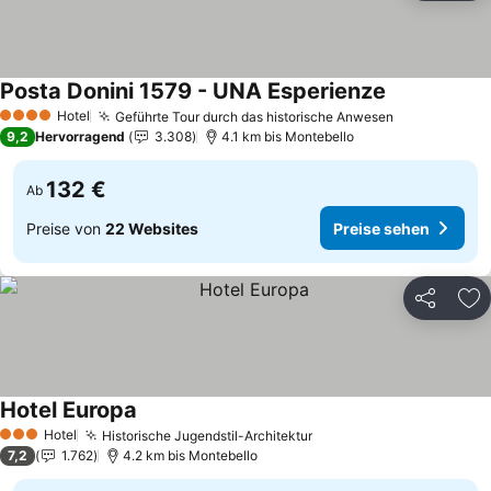
Posta Donini 1579 - UNA Esperienze
Hotel
Geführte Tour durch das historische Anwesen
4 Sterne
9,2
Hervorragend
3.308
4.1 km bis Montebello
132 €
Ab
Preise von
22 Websites
Preise sehen
Teilen
Zu
Hotel Europa
Hotel
Historische Jugendstil-Architektur
3 Sterne
7,2
1.762
4.2 km bis Montebello