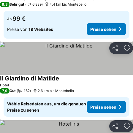
4 Sterne
8,3
Sehr gut
6.889
4.4 km bis Montebello
99 €
Ab
Preise von
19 Websites
Preise sehen
Teilen
Zu
Il Giardino di Matilde
Hotel
7,9
Gut
162
2.6 km bis Montebello
Wähle Reisedaten aus, um die genauen
Preise sehen
Preise zu sehen
Teilen
Zu