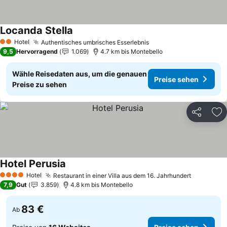
Locanda Stella
Hotel
Authentisches umbrisches Esserlebnis
2 Sterne
9,5
Hervorragend
1.069
4.7 km bis Montebello
Wähle Reisedaten aus, um die genauen
Preise sehen
Preise zu sehen
Teilen
Zu
Hotel Perusia
Hotel
Restaurant in einer Villa aus dem 16. Jahrhundert
4 Sterne
7,9
Gut
3.859
4.8 km bis Montebello
83 €
Ab