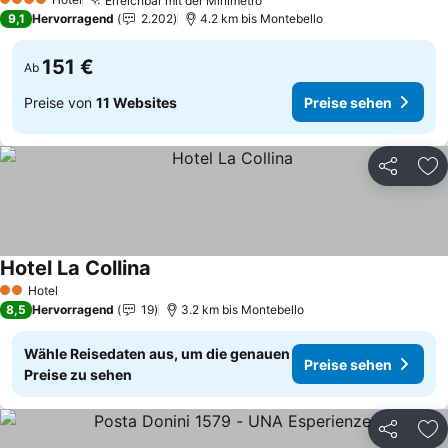
Erreichbar mit der Minimetro
4 Sterne
9,1
Hervorragend
2.202
4.2 km bis Montebello
151 €
Ab
Preise von
11 Websites
Preise sehen
Teilen
Zu
Hotel La Collina
Hotel
2 Sterne
8,5
Hervorragend
19
3.2 km bis Montebello
Wähle Reisedaten aus, um die genauen
Preise sehen
Preise zu sehen
Teilen
Zu