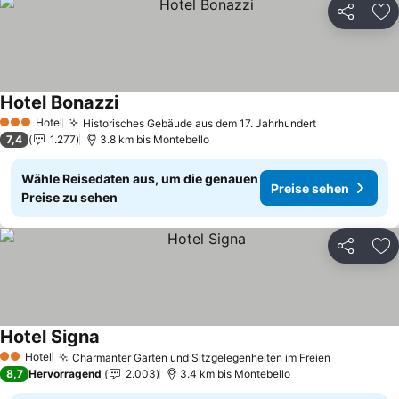
Teilen
Zu
Hotel Bonazzi
Hotel
Historisches Gebäude aus dem 17. Jahrhundert
3 Sterne
7,4
1.277
3.8 km bis Montebello
Wähle Reisedaten aus, um die genauen
Preise sehen
Preise zu sehen
Teilen
Zu
Hotel Signa
Hotel
Charmanter Garten und Sitzgelegenheiten im Freien
2 Sterne
8,7
Hervorragend
2.003
3.4 km bis Montebello