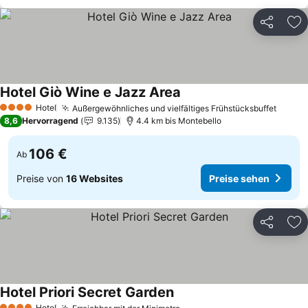
Teilen
Zu
Hotel Giò Wine e Jazz Area
Hotel
Außergewöhnliches und vielfältiges Frühstücksbuffet
4 Sterne
8,6
Hervorragend
9.135
4.4 km bis Montebello
106 €
Ab
Preise von
16 Websites
Preise sehen
Teilen
Zu
Hotel Priori Secret Garden
Hotel