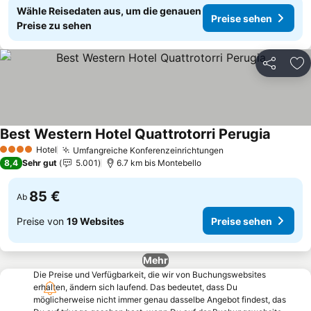
Wähle Reisedaten aus, um die genauen
Preise sehen
Preise zu sehen
Teilen
Zu
Best Western Hotel Quattrotorri Perugia
Hotel
Umfangreiche Konferenzeinrichtungen
4 Sterne
8,4
Sehr gut
5.001
6.7 km bis Montebello
85 €
Ab
Preise von
19 Websites
Preise sehen
Mehr
Die Preise und Verfügbarkeit, die wir von Buchungswebsites
erhalten, ändern sich laufend. Das bedeutet, dass Du
möglicherweise nicht immer genau dasselbe Angebot findest, das