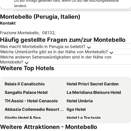
Du auf trivago gesehen hast, wenn Du auf der Buchungswebsite
landest.
Montebello (Perugia, Italien)
Kontakt
Frazione Montebello
,
06132
,
Häufig gestellte Fragen zum/zur Montebello
Was macht Montebello in Perugia so beliebt?
Welche Unterkünfte gibt es in der Nähe von Montebello?
Welche anderen Sehenswürdigkeiten sind in der Nähe von
Montebello?
Weitere Top Hotels
Relais Il Canalicchio
Hotel Priori Secret Garden
Sangallo Palace Hotel
La Meridiana Bleisure Hotel
TH Assisi - Hotel Cenacolo
Hotel Umbria
Abbazia Collemedio Resort & Spa
Ilgo Hotel
Giotto Hotel & Spa
Hotel Le Tre Isole
Weitere Attraktionen - Montebello
Hotel Fortuna
Chocohotel