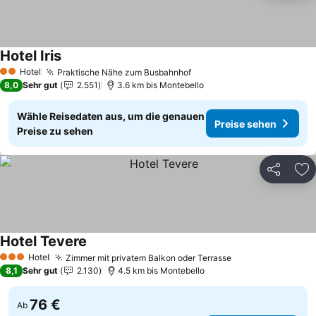
Hotel Iris
Hotel
Praktische Nähe zum Busbahnhof
2 Sterne
8,0
Sehr gut
2.551
3.6 km bis Montebello
Wähle Reisedaten aus, um die genauen
Preise sehen
Preise zu sehen
Teilen
Zu
Hotel Tevere
Hotel
Zimmer mit privatem Balkon oder Terrasse
3 Sterne
8,1
Sehr gut
2.130
4.5 km bis Montebello
76 €
Ab