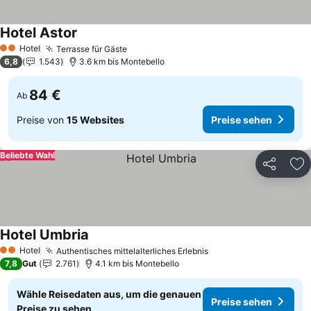
Hotel Astor
Hotel
Terrasse für Gäste
2 Sterne
6,8
1.543
3.6 km bis Montebello
84 €
Ab
Preise von
15 Websites
Preise sehen
Beliebte Wahl
Teilen
Zu
Hotel Umbria
Hotel
Authentisches mittelalterliches Erlebnis
2 Sterne
7,8
Gut
2.761
4.1 km bis Montebello
Wähle Reisedaten aus, um die genauen
Preise sehen
Preise zu sehen