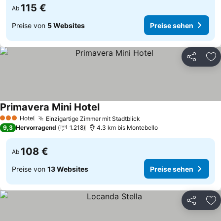
115 €
Ab
Preise von
5 Websites
Preise sehen
Teilen
Zu
Primavera Mini Hotel
Hotel
Einzigartige Zimmer mit Stadtblick
3 Sterne
9,3
Hervorragend
1.218
4.3 km bis Montebello
108 €
Ab
Preise von
13 Websites
Preise sehen
Teilen
Zu