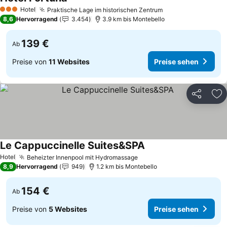
Hotel
Praktische Lage im historischen Zentrum
3 Sterne
8,6
Hervorragend
3.454
3.9 km bis Montebello
139 €
Ab
Preise von
11 Websites
Preise sehen
Teilen
Zu
Le Cappuccinelle Suites&SPA
Hotel
Beheizter Innenpool mit Hydromassage
8,9
Hervorragend
949
1.2 km bis Montebello
154 €
Ab
Preise von
5 Websites
Preise sehen