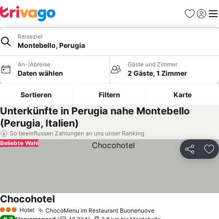
Favoriten
Einlog
Me
Reiseziel
Montebello, Perugia
An-/Abreise
Gäste und Zimmer
Daten wählen
2 Gäste, 1 Zimmer
Sortieren
Filtern
Karte
Unterkünfte in Perugia nahe Montebello
(Perugia, Italien)
So beeinflussen Zahlungen an uns unser Ranking
Beliebte Wahl
Teilen
Zu
Chocohotel
Hotel
ChocoMenu im Restaurant Buonenuove
3 Sterne