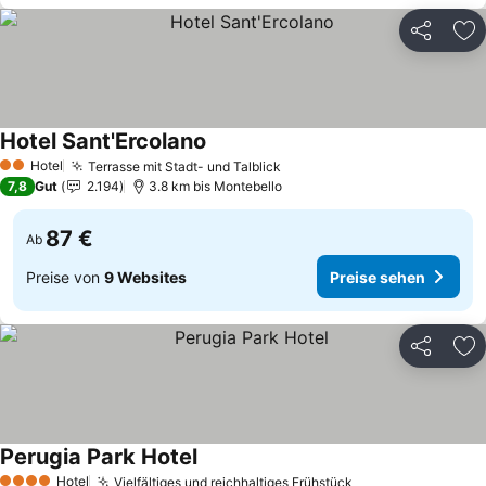
Teilen
Zu
Hotel Sant'Ercolano
Hotel
Terrasse mit Stadt- und Talblick
2 Sterne
7,8
Gut
2.194
3.8 km bis Montebello
87 €
Ab
Preise von
9 Websites
Preise sehen
Teilen
Zu
Perugia Park Hotel
Hotel
Vielfältiges und reichhaltiges Frühstück