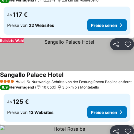
8,7
Hervorragend
12.234
2.8 km bis Montebello
117 €
Ab
Preise von
22 Websites
Preise sehen
Beliebte Wahl
Teilen
Zu
Sangallo Palace Hotel
Hotel
Nur wenige Schritte von der Festung Rocca Paolina entfernt
4 Sterne
8,9
Hervorragend
10.050
3.5 km bis Montebello
125 €
Ab
Preise von
13 Websites
Preise sehen