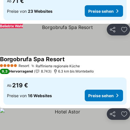
71 €
Ab
Preise von
23 Websites
Preise sehen
Beliebte Wahl
Teilen
Zu
Borgobrufa Spa Resort
Resort
Raffinierte regionale Küche
5 Sterne
9,3
Hervorragend
8.743
6.3 km bis Montebello
219 €
Ab
Preise von
16 Websites
Preise sehen
Teilen
Zu