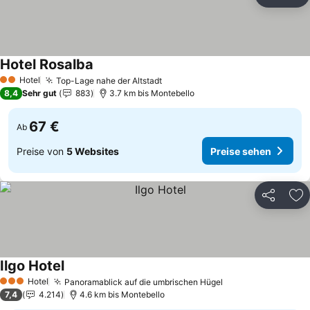
Teilen
Zu
Hotel Rosalba
Hotel
Top-Lage nahe der Altstadt
2 Sterne
8,4
Sehr gut
883
3.7 km bis Montebello
67 €
Ab
Preise von
5 Websites
Preise sehen
Teilen
Zu
Ilgo Hotel
Hotel
Panoramablick auf die umbrischen Hügel
3 Sterne
7,4
4.214
4.6 km bis Montebello