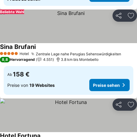
Beliebte Wahl
Teilen
Zu
Sina Brufani
Hotel
Zentrale Lage nahe Perugias Sehenswürdigkeiten
5 Sterne
8,8
Hervorragend
4.551
3.8 km bis Montebello
158 €
Ab
Preise von
19 Websites
Preise sehen
Teilen
Zu
Hotel Fortuna