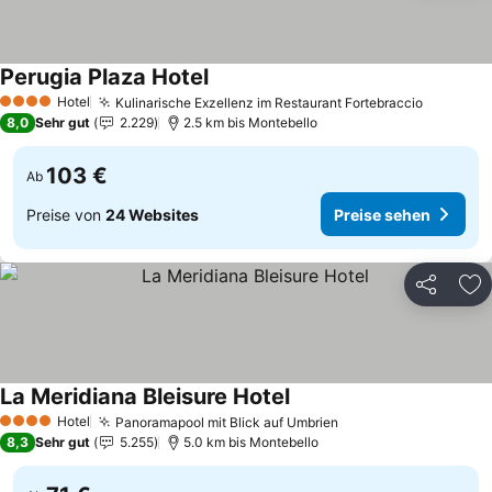
Perugia Plaza Hotel
Hotel
Kulinarische Exzellenz im Restaurant Fortebraccio
4 Sterne
8,0
Sehr gut
2.229
2.5 km bis Montebello
103 €
Ab
Preise von
24 Websites
Preise sehen
Teilen
Zu
La Meridiana Bleisure Hotel
Hotel
Panoramapool mit Blick auf Umbrien
4 Sterne
8,3
Sehr gut
5.255
5.0 km bis Montebello