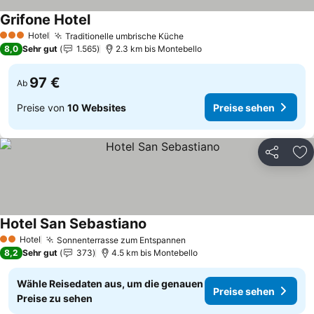
Grifone Hotel
Hotel
Traditionelle umbrische Küche
3 Sterne
8,0
Sehr gut
1.565
2.3 km bis Montebello
97 €
Ab
Preise von
10 Websites
Preise sehen
Teilen
Zu
Hotel San Sebastiano
Hotel
Sonnenterrasse zum Entspannen
2 Sterne
8,2
Sehr gut
373
4.5 km bis Montebello
Wähle Reisedaten aus, um die genauen
Preise sehen
Preise zu sehen