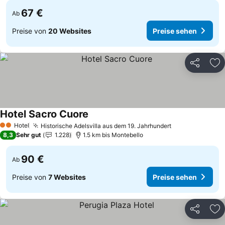
67 €
Ab
Preise von
20 Websites
Preise sehen
Teilen
Zu
Hotel Sacro Cuore
Hotel
Historische Adelsvilla aus dem 19. Jahrhundert
2 Sterne
8,3
Sehr gut
1.228
1.5 km bis Montebello
90 €
Ab
Preise von
7 Websites
Preise sehen
Teilen
Zu