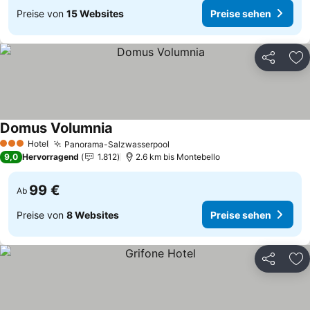
Preise von
15 Websites
Preise sehen
Teilen
Zu
Domus Volumnia
Hotel
Panorama-Salzwasserpool
3 Sterne
9,0
Hervorragend
1.812
2.6 km bis Montebello
99 €
Ab
Preise von
8 Websites
Preise sehen
Teilen
Zu