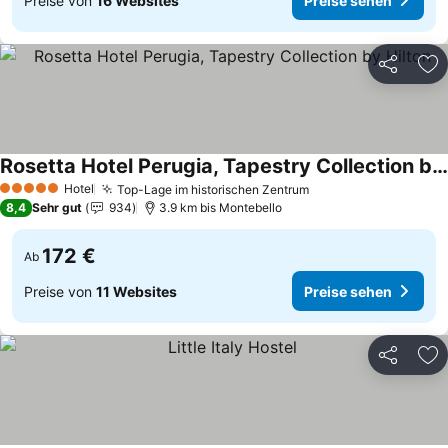
Preise von
16 Websites
Preise sehen
Teilen
Zu
Rosetta Hotel Perugia, Tapestry Collection by Hilton
Hotel
Top-Lage im historischen Zentrum
5 Sterne
8,4
Sehr gut
934
3.9 km bis Montebello
172 €
Ab
Preise von
11 Websites
Preise sehen
Teilen
Zu