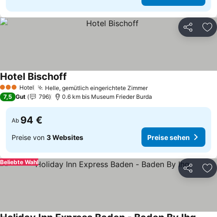
Teilen
Zu
Hotel Bischoff
Preise sehen
Hotel
Helle, gemütlich eingerichtete Zimmer
Preise sehen
3 Sterne
7,5
Gut
796
0.6 km bis Museum Frieder Burda
94 €
Ab
Preise von
3 Websites
Preise sehen
Beliebte Wahl
Teilen
Zu