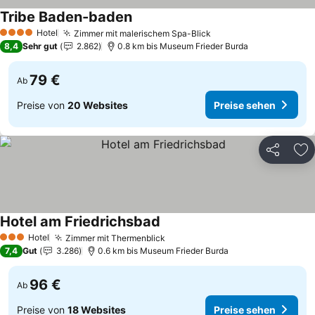
Tribe Baden-baden
Preise sehen
Hotel
Zimmer mit malerischem Spa-Blick
Preise sehen
4 Sterne
8,4
Sehr gut
2.862
0.8 km bis Museum Frieder Burda
79 €
Ab
Preise von
20 Websites
Preise sehen
Teilen
Zu
Hotel am Friedrichsbad
Preise sehen
Hotel
Zimmer mit Thermenblick
Preise sehen
3 Sterne
7,4
Gut
3.286
0.6 km bis Museum Frieder Burda
96 €
Ab
Preise von
18 Websites
Preise sehen