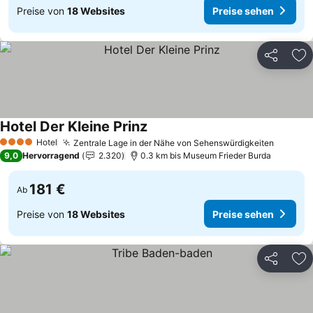
Preise von
18 Websites
Preise sehen
Teilen
Zu
Hotel Der Kleine Prinz
Preise sehen
Hotel
Zentrale Lage in der Nähe von Sehenswürdigkeiten
Preise 
4 Sterne
9,0
Hervorragend
2.320
0.3 km bis Museum Frieder Burda
181 €
Ab
Preise von
18 Websites
Preise sehen
Teilen
Zu