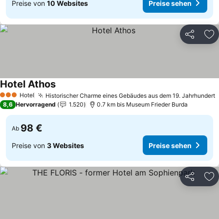
Preise von
10 Websites
Preise sehen
Teilen
Zu
Hotel Athos
Preise sehen
Hotel
Historischer Charme eines Gebäudes aus dem 19. Jahrhundert
P
3 Sterne
8,6
Hervorragend
1.520
0.7 km bis Museum Frieder Burda
98 €
Ab
Preise von
3 Websites
Preise sehen
Teilen
Zu