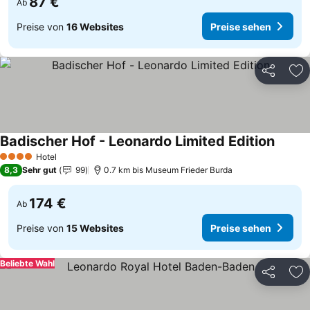
87 €
Ab
Preise von
16 Websites
Preise sehen
Teilen
Zu
Badischer Hof - Leonardo Limited Edition
Preise
Hotel
4 Sterne
8,3
Sehr gut
99
0.7 km bis Museum Frieder Burda
174 €
Ab
Preise von
15 Websites
Preise sehen
Beliebte Wahl
Teilen
Zu