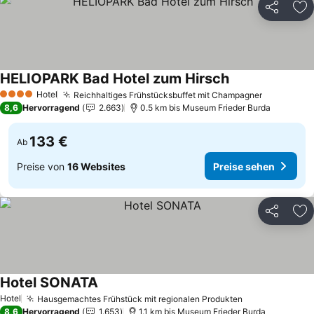
Teilen
Zu
HELIOPARK Bad Hotel zum Hirsch
Preise sehen
Hotel
Reichhaltiges Frühstücksbuffet mit Champagner
Preise se
4 Sterne
8,6
Hervorragend
2.663
0.5 km bis Museum Frieder Burda
133 €
Ab
Preise von
16 Websites
Preise sehen
Teilen
Zu
Hotel SONATA
Preise sehen
Hotel
Hausgemachtes Frühstück mit regionalen Produkten
Preise sehen
8,6
Hervorragend
1.653
1.1 km bis Museum Frieder Burda