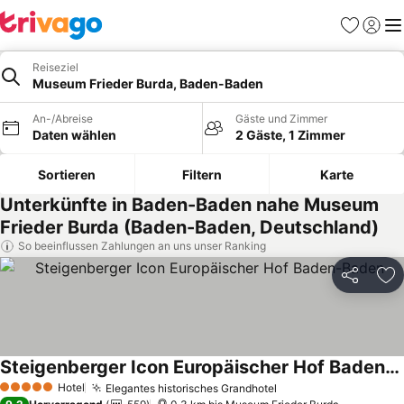
Favoriten
Einlog
Me
Reiseziel
Museum Frieder Burda, Baden-Baden
An-/Abreise
Gäste und Zimmer
Daten wählen
2 Gäste, 1 Zimmer
Sortieren
Filtern
Karte
Unterkünfte in Baden-Baden nahe Museum
Frieder Burda (Baden-Baden, Deutschland)
So beeinflussen Zahlungen an uns unser Ranking
Teilen
Zu
Steigenberger Icon Europäischer Hof Baden-Baden
Preise sehen
Hotel
Elegantes historisches Grandhotel
Preise sehen
5 Sterne