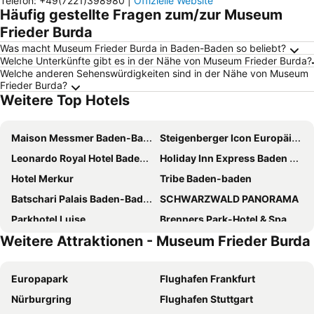
Telefon
:
+49(7221)398980
|
Offizielle Website
Häufig gestellte Fragen zum/zur Museum
Frieder Burda
Was macht Museum Frieder Burda in Baden-Baden so beliebt?
Welche Unterkünfte gibt es in der Nähe von Museum Frieder Burda?
Welche anderen Sehenswürdigkeiten sind in der Nähe von Museum
Frieder Burda?
Weitere Top Hotels
Maison Messmer Baden-Baden
Steigenberger Icon Europäischer Hof Baden-Baden
Leonardo Royal Hotel Baden-Baden
Holiday Inn Express Baden - Baden By Ihg
Hotel Merkur
Tribe Baden-baden
Batschari Palais Baden-Baden
SCHWARZWALD PANORAMA
Parkhotel Luise
Brenners Park-Hotel & Spa
Weitere Attraktionen - Museum Frieder Burda
B&B HOTEL Baden-Airpark
HELIOPARK Bad Hotel zum Hirsch
Roomers Baden-Baden, Autograph Collection
Atlantic Parkhotel
Europapark
Flughafen Frankfurt
Hotel Quellenhof
ibis Styles Rastatt Baden-Baden
Nürburgring
Flughafen Stuttgart
MightyTwice Hotel Achern
Hotel Löhr