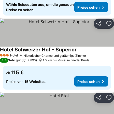
Wähle Reisedaten aus, um die genauen
Preise sehen
Preise zu sehen
Teilen
Zu
Hotel Schweizer Hof - Superior
Preise sehen
Hotel
Historischer Charme und geräumige Zimmer
Preise sehen
3 Sterne
8,3
Sehr gut
2.890
1.0 km bis Museum Frieder Burda
115 €
Ab
Preise von
15 Websites
Preise sehen
Teilen
Zu