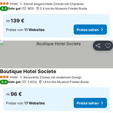
Preise sehen
Hotel
Stilvoll eingerichtete Zimmer mit Charakter
Preise sehen
3 Sterne
8,4
Sehr gut
963
0.4 km bis Museum Frieder Burda
139 €
Ab
Preise von
11 Websites
Preise sehen
Teilen
Zu
Boutique Hotel Societe
Preise sehen
Hotel
Renovierte Zimmer mit modernem Design
Preise sehen
3 Sterne
8,4
Sehr gut
2.633
1.8 km bis Museum Frieder Burda
96 €
Ab
Preise von
17 Websites
Preise sehen