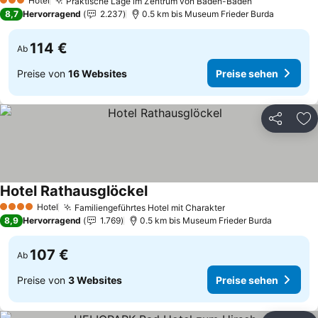
Hotel
Praktische Lage im Zentrum von Baden-Baden
Preise sehe
3 Sterne
8,7
Hervorragend
2.237
0.5 km bis Museum Frieder Burda
114 €
Ab
Preise von
16 Websites
Preise sehen
Teilen
Zu
Hotel Rathausglöckel
Preise sehen
Hotel
Familiengeführtes Hotel mit Charakter
Preise sehen
4 Sterne
8,9
Hervorragend
1.769
0.5 km bis Museum Frieder Burda
107 €
Ab
Preise von
3 Websites
Preise sehen