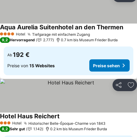
Aqua Aurelia Suitenhotel an den Thermen
Preis
Hotel
Tiefgarage mit einfachem Zugang
Preise sehen
4 Sterne
9,2
Hervorragend
2.777
0.7 km bis Museum Frieder Burda
192 €
Ab
Preise von
15 Websites
Preise sehen
Teilen
Zu
Hotel Haus Reichert
Preise sehen
Hotel
Historischer Belle-Époque-Charme von 1843
Preise sehen
3 Sterne
8,2
Sehr gut
1.142
0.2 km bis Museum Frieder Burda