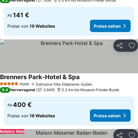
9,2
Hervorragend
559
0.3 km bis Museum Frieder Burda
141 €
Ab
Preise von
19 Websites
Preise sehen
Teilen
Zu
Brenners Park-Hotel & Spa
Preise sehen
Hotel
Exklusive Villa Stéphanie-Suiten
Preise sehen
5 Sterne
9,4
Hervorragend
2.649
0.3 km bis Museum Frieder Burda
400 €
Ab
Preise von
16 Websites
Preise sehen
Beliebte Wahl