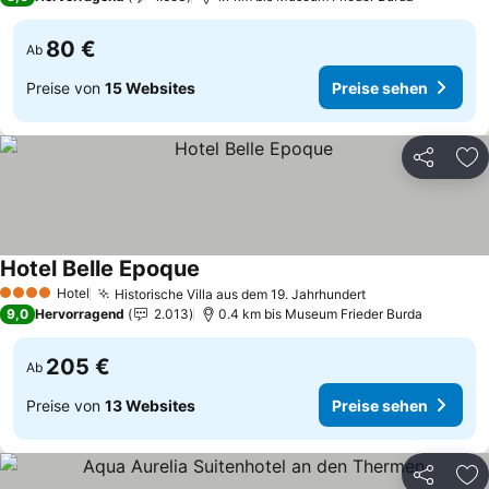
80 €
Ab
Preise von
15 Websites
Preise sehen
Teilen
Zu
Hotel Belle Epoque
Preise sehen
Hotel
Historische Villa aus dem 19. Jahrhundert
Preise sehen
4 Sterne
9,0
Hervorragend
2.013
0.4 km bis Museum Frieder Burda
205 €
Ab
Preise von
13 Websites
Preise sehen
Teilen
Zu