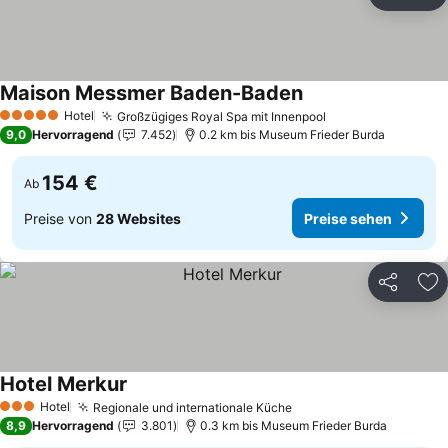
Teilen
Zu
Maison Messmer Baden-Baden
Preise sehen
Hotel
Großzügiges Royal Spa mit Innenpool
Preise sehen
5 Sterne
9,0
Hervorragend
7.452
0.2 km bis Museum Frieder Burda
154 €
Ab
Preise von
28 Websites
Preise sehen
Teilen
Zu
Hotel Merkur
Preise sehen
Hotel
Regionale und internationale Küche
Preise sehen
3 Sterne
8,9
Hervorragend
3.801
0.3 km bis Museum Frieder Burda