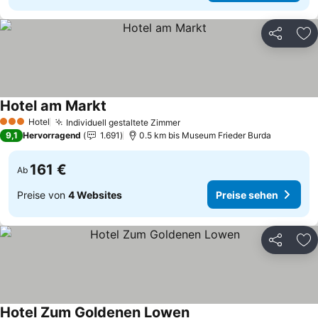
Teilen
Zu
Hotel am Markt
Preise sehen
Hotel
Individuell gestaltete Zimmer
Preise sehen
3 Sterne
9,1
Hervorragend
1.691
0.5 km bis Museum Frieder Burda
161 €
Ab
Preise von
4 Websites
Preise sehen
Teilen
Zu
Hotel Zum Goldenen Lowen