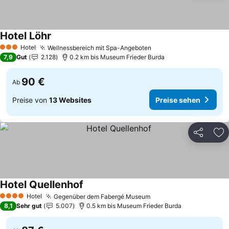
Hotel Löhr
Preise sehen
Hotel
Wellnessbereich mit Spa-Angeboten
Preise sehen
3 Sterne
7,9
Gut
2.128
0.2 km bis Museum Frieder Burda
90 €
Ab
Preise von
13 Websites
Preise sehen
Teilen
Zu
Hotel Quellenhof
Preise sehen
Hotel
Gegenüber dem Fabergé Museum
Preise sehen
4 Sterne
8,1
Sehr gut
5.007
0.5 km bis Museum Frieder Burda