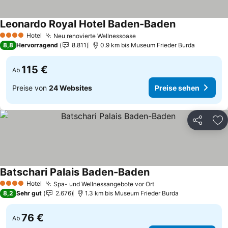
Leonardo Royal Hotel Baden-Baden
Preise sehen
Hotel
Neu renovierte Wellnessoase
Preise sehen
4 Sterne
8,8
Hervorragend
8.811
0.9 km bis Museum Frieder Burda
115 €
Ab
Preise von
24 Websites
Preise sehen
Teilen
Zu
Batschari Palais Baden-Baden
Preise sehen
Hotel
Spa- und Wellnessangebote vor Ort
Preise sehen
4 Sterne
8,2
Sehr gut
2.676
1.3 km bis Museum Frieder Burda
76 €
Ab