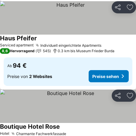
Teilen
Zu
Haus Pfeifer
Preise sehen
Serviced apartment
Individuell eingerichtete Apartments
Preise sehen
8,6
Hervorragend
545
0.3 km bis Museum Frieder Burda
94 €
Ab
Preise von
2 Websites
Preise sehen
Teilen
Zu
Boutique Hotel Rose
Preise sehen
Hotel
Charmante Fachwerkfassade
Preise sehen