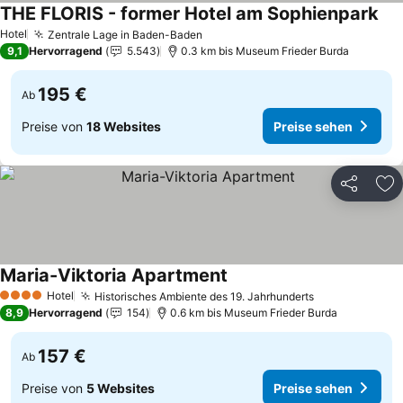
THE FLORIS - former Hotel am Sophienpark
Pre
Hotel
Zentrale Lage in Baden-Baden
Preise sehen
9,1
Hervorragend
5.543
0.3 km bis Museum Frieder Burda
195 €
Ab
Preise von
18 Websites
Preise sehen
Teilen
Zu
Maria-Viktoria Apartment
Preise sehen
Hotel
Historisches Ambiente des 19. Jahrhunderts
Preise sehen
4 Sterne
8,9
Hervorragend
154
0.6 km bis Museum Frieder Burda
157 €
Ab
Preise von
5 Websites
Preise sehen