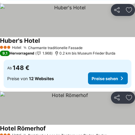
Teilen
Zu
Huber's Hotel
Preise sehen
Hotel
Charmante traditionelle Fassade
Preise sehen
3 Sterne
9,1
Hervorragend
1.968
0.2 km bis Museum Frieder Burda
148 €
Ab
Preise von
12 Websites
Preise sehen
Teilen
Zu
Hotel Römerhof
Preise sehen