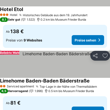
Hotel Etol
Preise sehen
Hotel
Historisches Gebäude aus dem 19. Jahrhundert
Preise sehe
3 Sterne
8,1
Sehr gut
1.522
0.2 km bis Museum Frieder Burda
138 €
Ab
Preise von
9 Websites
Preise sehen
Beliebte Wahl
Teilen
Zu
Limehome Baden-Baden Bäderstraße
Preise seh
Serviced apartment
Top-Lage in der Nähe von Thermalbädern
Preise
2 Sterne
8,5
Hervorragend
1.996
0.5 km bis Museum Frieder Burda
81 €
Ab