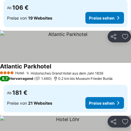
106 €
Ab
Preise von
19 Websites
Preise sehen
Teilen
Zu
Atlantic Parkhotel
Preise sehen
Hotel
Historisches Grand Hotel aus dem Jahr 1836
Preise sehen
4 Sterne
8,7
Hervorragend
1.460
0.2 km bis Museum Frieder Burda
181 €
Ab
Preise von
21 Websites
Preise sehen
Teilen
Zu