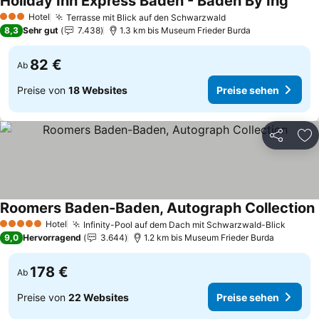
Holiday Inn Express Baden - Baden By Ihg
Preis
Hotel
Terrasse mit Blick auf den Schwarzwald
Preise sehen
3 Sterne
8,3
Sehr gut
7.438
1.3 km bis Museum Frieder Burda
82 €
Ab
Preise von
18 Websites
Preise sehen
Teilen
Zu
Roomers Baden-Baden, Autograph Collection
Hotel
Infinity-Pool auf dem Dach mit Schwarzwald-Blick
Preise
5 Sterne
9,0
Hervorragend
3.644
1.2 km bis Museum Frieder Burda
178 €
Ab
Preise von
22 Websites
Preise sehen