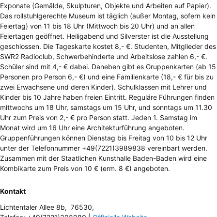
Exponate (Gemälde, Skulpturen, Objekte und Arbeiten auf Papier).
Das rollstuhlgerechte Museum ist täglich (außer Montag, sofern kein
Feiertag) von 11 bis 18 Uhr (Mittwoch bis 20 Uhr) und an allen
Feiertagen geöffnet. Heiligabend und Silverster ist die Ausstellung
geschlossen. Die Tageskarte kostet 8,- €. Studenten, Mitglieder des
SWR2 Radioclub, Schwerbehinderte und Arbeitslose zahlen 6,- €.
Schüler sind mit 4,- € dabei. Daneben gibt es Gruppenkarten (ab 15
Personen pro Person 6,- €) und eine Familienkarte (18,- € für bis zu
zwei Erwachsene und deren Kinder). Schulklassen mit Lehrer und
Kinder bis 10 Jahre haben freien Eintritt. Reguläre Führungen finden
mittwochs um 18 Uhr, samstags um 15 Uhr, und sonntags um 11.30
Uhr zum Preis von 2,- € pro Person statt. Jeden 1. Samstag im
Monat wird um 16 Uhr eine Architekturführung angeboten.
Gruppenführungen können Dienstag bis Freitag von 10 bis 12 Uhr
unter der Telefonnummer +49(7221)3989838 vereinbart werden.
Zusammen mit der Staatlichen Kunsthalle Baden-Baden wird eine
Kombikarte zum Preis von 10 € (erm. 8 €) angeboten.
Kontakt
Lichtentaler Allee 8b
,
76530
,