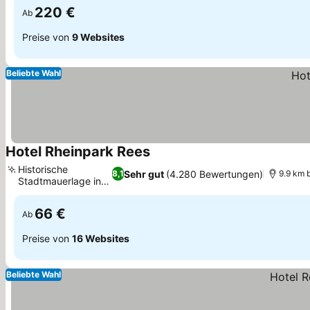
220 €
Ab
Preise von
9 Websites
Beliebte Wahl
Hotel Rheinpark Rees
Preise sehen
Historische
Sehr gut
(4.280 Bewertungen)
8,1
9.9 km 
Stadtmauerlage in
Preise sehen
Rees
66 €
Ab
Preise von
16 Websites
Beliebte Wahl