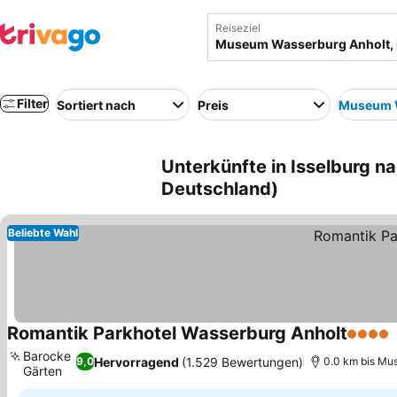
Reiseziel
Filter
Sortiert nach
Preis
Museum W
Unterkünfte in Isselburg 
Deutschland)
Beliebte Wahl
Romantik Parkhotel Wasserburg Anholt
4 Stern
Barocke
Hervorragend
(1.529 Bewertungen)
9,0
0.0 km bis Mu
Gärten
Preise sehen