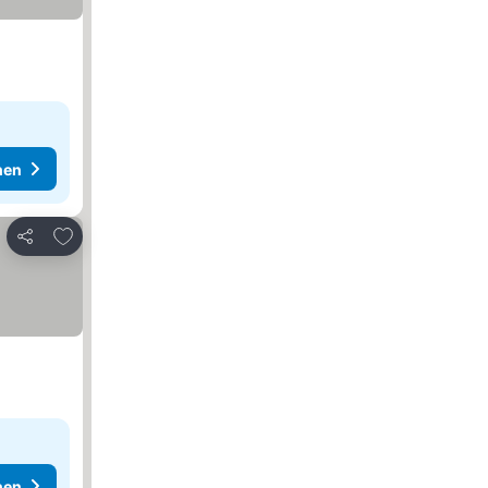
hen
Zu Favoriten hinzufügen
Teilen
hen