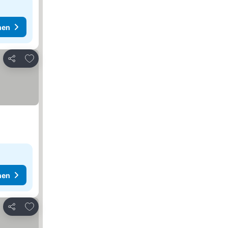
hen
Zu Favoriten hinzufügen
Teilen
hen
Zu Favoriten hinzufügen
Teilen