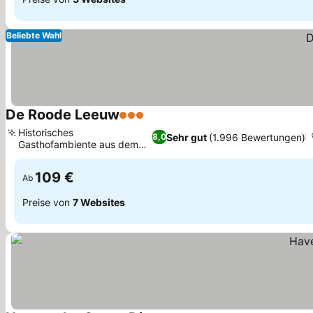
Beliebte Wahl
De Roode Leeuw
3 Sterne
Preise sehen
Historisches
Sehr gut
(1.996 Bewertungen)
8,0
Gasthofambiente aus dem
Preise sehen
17. Jahrhundert
109 €
Ab
Preise von
7 Websites