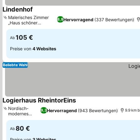
Lindenhof
Preise sehen
Malerisches Zimmer
Hervorragend
(337 Bewertungen)
8,9
„Haus schöner
Preise sehen
Ausblick“
105 €
Ab
Preise von
4 Websites
Beliebte Wahl
Logierhaus RheintorEins
Preise sehen
Nordisch-
Hervorragend
(943 Bewertungen)
9,3
9.9 km 
modernes
Preise sehen
Design
80 €
Ab
Preise von
3 Websites