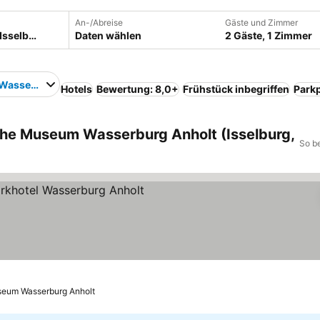
An-/Abreise
Gäste und Zimmer
Daten wählen
2 Gäste, 1 Zimmer
asserburg Anholt
Hotels
Bewertung: 8,0+
Frühstück inbegriffen
Parkp
nahe Museum Wasserburg Anholt (Isselburg,
So b
e
Preise sehen
seum Wasserburg Anholt