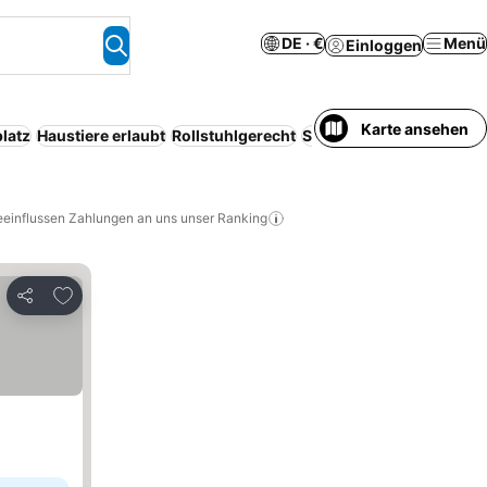
DE · €
Menü
Einloggen
Karte ansehen
latz
Haustiere erlaubt
Rollstuhlgerecht
Spa
Klimaanlage
Pool
eeinflussen Zahlungen an uns unser Ranking
Zu Favoriten hinzufügen
Teilen