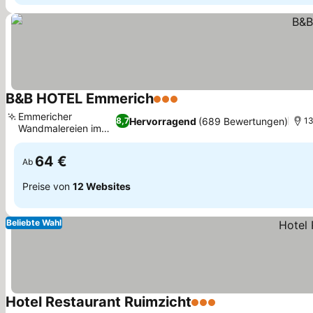
B&B HOTEL Emmerich
3 Sterne
Preise sehen
Emmericher
Hervorragend
(689 Bewertungen)
8,7
13
Wandmalereien im
Preise sehen
Zimmer
64 €
Ab
Preise von
12 Websites
Beliebte Wahl
Hotel Restaurant Ruimzicht
3 Sterne
Preise sehen