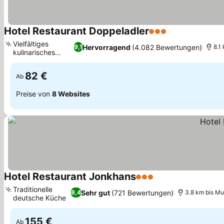
Hotel Restaurant Doppeladler
3 Sterne
Preise sehen
Vielfältiges
Hervorragend
(4.082 Bewertungen)
9,1
8.1
kulinarisches
Preise sehen
Angebot
82 €
Ab
Preise von
8 Websites
Hotel Restaurant Jonkhans
3 Sterne
Preise sehen
Traditionelle
Sehr gut
(721 Bewertungen)
8,4
3.8 km bis M
deutsche Küche
Preise sehen
155 €
Ab