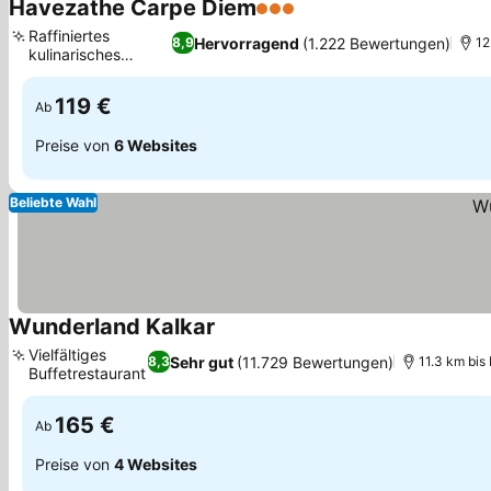
Havezathe Carpe Diem
3 Sterne
Preise sehen
Raffiniertes
Hervorragend
(1.222 Bewertungen)
8,9
12
kulinarisches
Preise sehen
Restaurant
119 €
Ab
Preise von
6 Websites
Beliebte Wahl
Wunderland Kalkar
Preise sehen
Vielfältiges
Sehr gut
(11.729 Bewertungen)
8,3
11.3 km bi
Buffetrestaurant
Preise sehen
165 €
Ab
Preise von
4 Websites