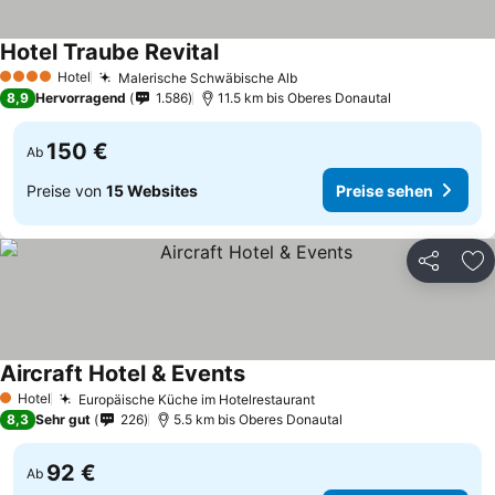
Hotel Traube Revital
Hotel
Malerische Schwäbische Alb
4 Sterne
8,9
Hervorragend
1.586
11.5 km bis Oberes Donautal
150 €
Ab
Preise von
15 Websites
Preise sehen
Teilen
Zu
Aircraft Hotel & Events
Hotel
Europäische Küche im Hotelrestaurant
1 Sterne
8,3
Sehr gut
226
5.5 km bis Oberes Donautal
92 €
Ab