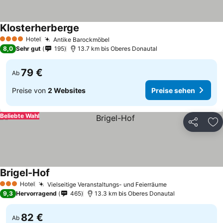
Klosterherberge
Hotel
Antike Barockmöbel
4 Sterne
8,0
Sehr gut
195
13.7 km bis Oberes Donautal
79 €
Ab
Preise von
2 Websites
Preise sehen
Beliebte Wahl
Teilen
Zu
Brigel-Hof
Hotel
Vielseitige Veranstaltungs- und Feierräume
3 Sterne
9,3
Hervorragend
465
13.3 km bis Oberes Donautal
82 €
Ab