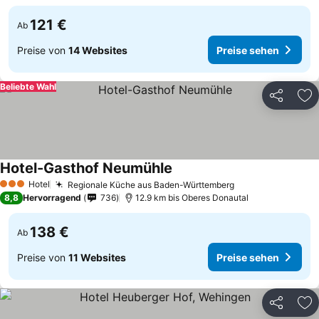
121 €
Ab
Preise von
14 Websites
Preise sehen
Beliebte Wahl
Teilen
Zu
Hotel-Gasthof Neumühle
Hotel
Regionale Küche aus Baden-Württemberg
3 Sterne
8,8
Hervorragend
736
12.9 km bis Oberes Donautal
138 €
Ab
Preise von
11 Websites
Preise sehen
Teilen
Zu