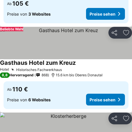
105 €
Ab
Preise von
3 Websites
Preise sehen
Beliebte Wahl
Teilen
Zu
Gasthaus Hotel zum Kreuz
Hotel
Historisches Fachwerkhaus
8,8
Hervorragend
868
15.6 km bis Oberes Donautal
110 €
Ab
Preise von
6 Websites
Preise sehen
Teilen
Zu