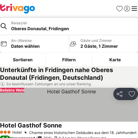
Favoriten
Einlog
Me
Reiseziel
Oberes Donautal, Fridingen
An-/Abreise
Gäste und Zimmer
Daten wählen
2 Gäste, 1 Zimmer
Sortieren
Filtern
Karte
Unterkünfte in Fridingen nahe Oberes
Donautal (Fridingen, Deutschland)
So beeinflussen Zahlungen an uns unser Ranking
Beliebte Wahl
Teilen
Zu
Hotel Gasthof Sonne
Hotel
Charme eines historischen Gebäudes aus dem 18. Jahrhundert
3 Sterne