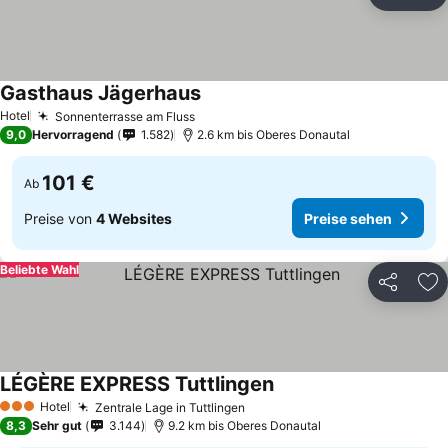
Teilen
Zu
Gasthaus Jägerhaus
Hotel
Sonnenterrasse am Fluss
9,0
Hervorragend
1.582
2.6 km bis Oberes Donautal
101 €
Ab
Preise von
4 Websites
Preise sehen
Beliebte Wahl
Teilen
Zu
LÉGÈRE EXPRESS Tuttlingen
Hotel
Zentrale Lage in Tuttlingen
3 Sterne
8,3
Sehr gut
3.144
9.2 km bis Oberes Donautal