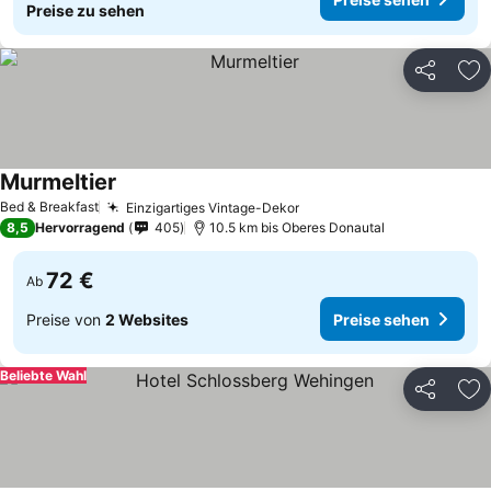
Preise zu sehen
Teilen
Zu
Murmeltier
Bed & Breakfast
Einzigartiges Vintage-Dekor
8,5
Hervorragend
405
10.5 km bis Oberes Donautal
72 €
Ab
Preise von
2 Websites
Preise sehen
Beliebte Wahl
Teilen
Zu