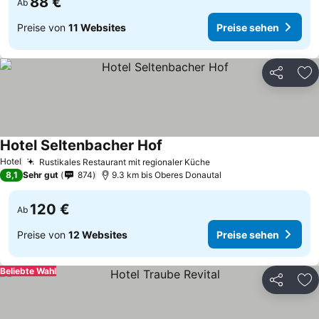
88 €
Ab
Preise von
11 Websites
Preise sehen
Teilen
Zu
Hotel Seltenbacher Hof
Hotel
Rustikales Restaurant mit regionaler Küche
8,1
Sehr gut
874
9.3 km bis Oberes Donautal
120 €
Ab
Preise von
12 Websites
Preise sehen
Beliebte Wahl
Teilen
Zu