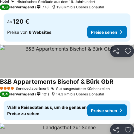
Hotel
Historisches Gebäude aus dem 19. Jahrhundert
8,8
Hervorragend
778
19.8 km bis Oberes Donautal
120 €
Ab
Preise von
6 Websites
Preise sehen
Teilen
Zu
B&B Appartements Bischof & Bürk GbR
Serviced apartment
Gut ausgestattete Küchenzeilen
4 Sterne
9,4
Hervorragend
121
14.3 km bis Oberes Donautal
Wähle Reisedaten aus, um die genauen
Preise sehen
Preise zu sehen
Teilen
Zu