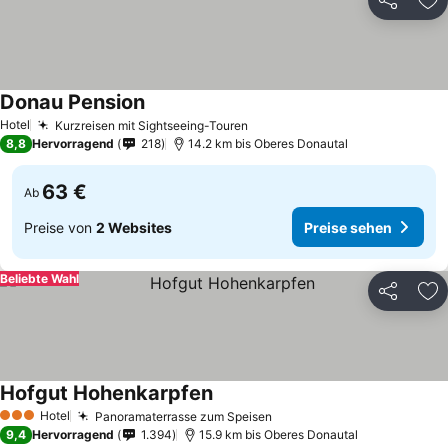
Teilen
Zu
Donau Pension
Hotel
Kurzreisen mit Sightseeing-Touren
8,8
Hervorragend
218
14.2 km bis Oberes Donautal
63 €
Ab
Preise von
2 Websites
Preise sehen
Beliebte Wahl
Teilen
Zu
Hofgut Hohenkarpfen
Hotel
Panoramaterrasse zum Speisen
3 Sterne
9,4
Hervorragend
1.394
15.9 km bis Oberes Donautal