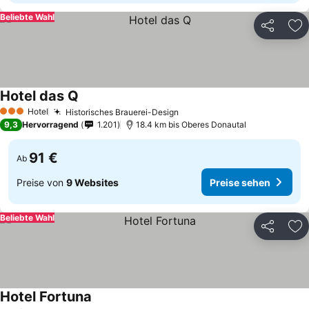
Beliebte Wahl
Teilen
Zu
Hotel das Q
Hotel
Historisches Brauerei-Design
3 Sterne
9,3
Hervorragend
1.201
18.4 km bis Oberes Donautal
91 €
Ab
Preise von
9 Websites
Preise sehen
Beliebte Wahl
Teilen
Zu
Hotel Fortuna