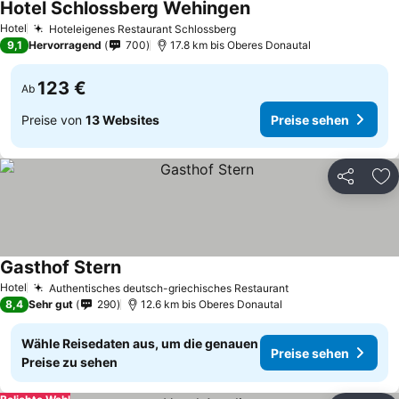
Hotel Schlossberg Wehingen
Hotel
Hoteleigenes Restaurant Schlossberg
9,1
Hervorragend
700
17.8 km bis Oberes Donautal
123 €
Ab
Preise von
13 Websites
Preise sehen
Teilen
Zu
Gasthof Stern
Hotel
Authentisches deutsch-griechisches Restaurant
8,4
Sehr gut
290
12.6 km bis Oberes Donautal
Wähle Reisedaten aus, um die genauen
Preise sehen
Preise zu sehen