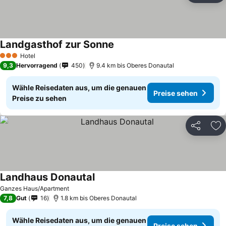
Landgasthof zur Sonne
Hotel
3 Sterne
9,3
Hervorragend
450
9.4 km bis Oberes Donautal
Wähle Reisedaten aus, um die genauen
Preise sehen
Preise zu sehen
Teilen
Zu
Landhaus Donautal
Ganzes Haus/Apartment
7,8
Gut
16
1.8 km bis Oberes Donautal
Wähle Reisedaten aus, um die genauen
Preise sehen