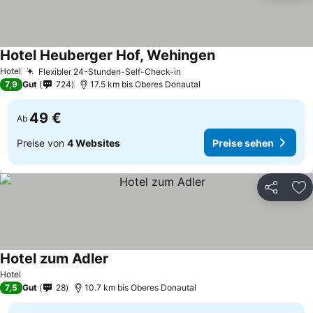
Hotel Heuberger Hof, Wehingen
Hotel
Flexibler 24-Stunden-Self-Check-in
7,9
Gut
724
17.5 km bis Oberes Donautal
49 €
Ab
Preise von
4 Websites
Preise sehen
Teilen
Zu
Hotel zum Adler
Hotel
7,5
Gut
28
10.7 km bis Oberes Donautal