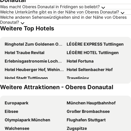
Donautal
Was macht Oberes Donautal in Fridingen so beliebt?
Welche Unterkünfte gibt es in der Nähe von Oberes Donautal?
Welche anderen Sehenswürdigkeiten sind in der Nähe von Oberes
Donautal?
Weitere Top Hotels
Ringhotel Zum Goldenen Ochsen
LÉGÈRE EXPRESS Tuttlingen
Hotel Traube Revital
LÉGÈRE HOTEL Tuttlingen
Erlebnisgastronomie Lochmuhle
Hotel Fortuna
Hotel Heuberger Hof, Wehingen
Hotel Seltenbacher Hof
Hotel Stadt Tuttlingen
Travelinjoy
Weitere Attraktionen - Oberes Donautal
Hofgut Hohenkarpfen
Gasthaus Hotel zum Kreuz
Hotel das Q
Hotel Aurelia
Europapark
München Hauptbahnhof
" Zum alten Schlawiner "
Hotel & Restaurant Pelikan
Eibsee
Großer Brombachsee
Donau Pension
Landhotel H
Olympiapark München
Flughafen Stuttgart
Berg Gasthof Witthoh
Hotel Gasthof Sonne
Walchensee
Zugspitze
Brigel-Hof
Hotel Schlossberg Wehingen