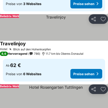
Preise von
3 Websites
Preise sehen
Beliebte Wahl
Teilen
Zu
Travelinjoy
Hotel
Blick auf den Hohenkarpfen
8,6
Hervorragend
786
11.7 km bis Oberes Donautal
62 €
Ab
Preise von
6 Websites
Preise sehen
Beliebte Wahl
Teilen
Zu