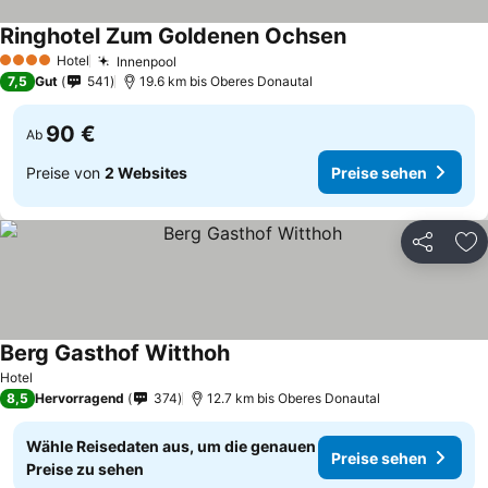
Ringhotel Zum Goldenen Ochsen
Hotel
Innenpool
4 Sterne
7,5
Gut
541
19.6 km bis Oberes Donautal
90 €
Ab
Preise von
2 Websites
Preise sehen
Teilen
Zu
Berg Gasthof Witthoh
Hotel
8,5
Hervorragend
374
12.7 km bis Oberes Donautal
Wähle Reisedaten aus, um die genauen
Preise sehen
Preise zu sehen