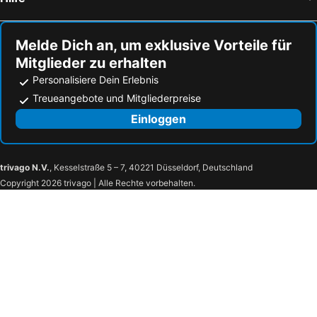
Olympiahalle München
Mummelsee
Landhotel Hühnerhof
Rössle
Titisee
Porsche Arena
Hotel Schlack
Melde Dich an, um exklusive Vorteile für
Haldensee
Kochelsee
Mitglieder zu erhalten
Klinikum Großhadern Metro Station
Caracalla Thermal Spa
Personalisiere Dein Erlebnis
Bahnhof München Ost
Insel
Treueangebote und Mitgliederpreise
Alpsee
Hauptbahnhof Mannheim
Einloggen
Oberes Donautal
Southside Festival
im Rathaus Möhringen
Sonne
trivago N.V.
, Kesselstraße 5 – 7, 40221 Düsseldorf, Deutschland
Schloss Langenstein Golf and Country Club
Albatros
Copyright 2026 trivago | Alle Rechte vorbehalten.
Hegaublick
badkap
Altstadt
Schloss Sigmaringen
Sigmaringen on Ice
Zielfinger Vogelsee
Strandbad Krauchenwies
Stausee Schömberg
Badesee Krauchenwies
Wintersportgelände Tailfingen
Aquasol
BANG YOUR HEAD
Stadthalle Balingen
La Pergola