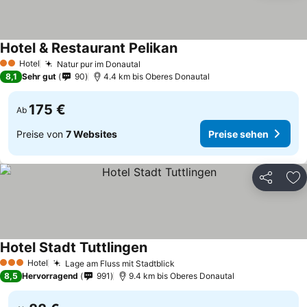
Hotel & Restaurant Pelikan
Hotel
Natur pur im Donautal
2 Sterne
8,1
Sehr gut
90
4.4 km bis Oberes Donautal
175 €
Ab
Preise von
7 Websites
Preise sehen
Teilen
Zu
Hotel Stadt Tuttlingen
Hotel
Lage am Fluss mit Stadtblick
3 Sterne
8,5
Hervorragend
991
9.4 km bis Oberes Donautal