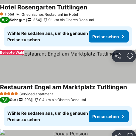
Hotel Rosengarten Tuttlingen
Hotel
Griechisches Restaurant im Hotel
1 Sterne
8,2
Sehr gut
354
9.1 km bis Oberes Donautal
Wähle Reisedaten aus, um die genauen
Preise sehen
Preise zu sehen
Beliebte Wahl
Teilen
Zu
Restaurant Engel am Marktplatz Tuttlingen
Serviced apartment
5 Sterne
7,8
Gut
293
9.4 km bis Oberes Donautal
Wähle Reisedaten aus, um die genauen
Preise sehen
Preise zu sehen