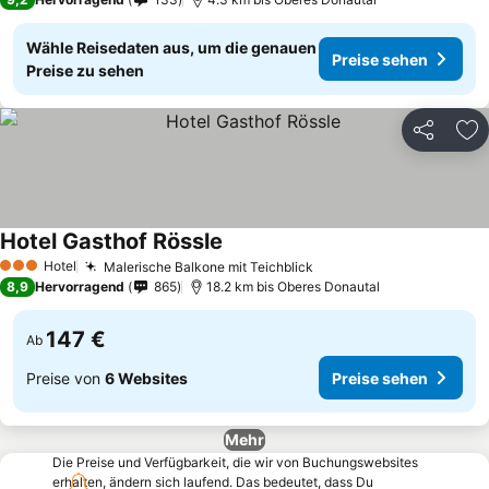
Wähle Reisedaten aus, um die genauen
Preise sehen
Preise zu sehen
Teilen
Zu
Hotel Gasthof Rössle
Hotel
Malerische Balkone mit Teichblick
3 Sterne
8,9
Hervorragend
865
18.2 km bis Oberes Donautal
147 €
Ab
Preise von
6 Websites
Preise sehen
Mehr
Die Preise und Verfügbarkeit, die wir von Buchungswebsites
erhalten, ändern sich laufend. Das bedeutet, dass Du