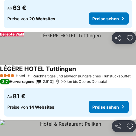
63 €
Ab
Preise von
20 Websites
Preise sehen
Beliebte Wahl
Teilen
Zu
LÉGÈRE HOTEL Tuttlingen
Hotel
Reichhaltiges und abwechslungsreiches Frühstücksbuffet
4 Sterne
8,7
Hervorragend
2.910
9.0 km bis Oberes Donautal
81 €
Ab
Preise von
14 Websites
Preise sehen
Teilen
Zu