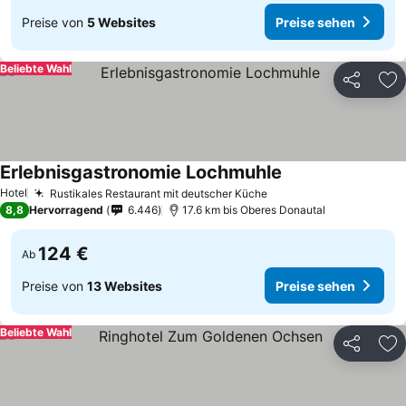
Preise von
5 Websites
Preise sehen
Beliebte Wahl
Teilen
Zu
Erlebnisgastronomie Lochmuhle
Hotel
Rustikales Restaurant mit deutscher Küche
8,8
Hervorragend
6.446
17.6 km bis Oberes Donautal
124 €
Ab
Preise von
13 Websites
Preise sehen
Beliebte Wahl
Teilen
Zu