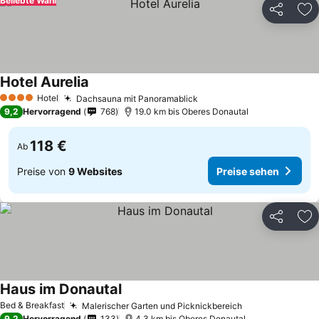
Beliebte Wahl
Teilen
Zu
Hotel Aurelia
Hotel
Dachsauna mit Panoramablick
4 Sterne
9,2
Hervorragend
768
19.0 km bis Oberes Donautal
118 €
Ab
Preise von
9 Websites
Preise sehen
Teilen
Zu
Haus im Donautal
Bed & Breakfast
Malerischer Garten und Picknickbereich
9,2
Hervorragend
133
4.3 km bis Oberes Donautal