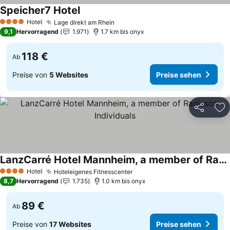
Speicher7 Hotel
Preise sehen
Hotel
Lage direkt am Rhein
Preise sehen
4 Sterne
9,1
Hervorragend
1.971
1.7 km bis onyx
118 €
Ab
Preise von
5 Websites
Preise sehen
Teilen
Zu
LanzCarré Hotel Mannheim, a member of Radisson Individuals
Preise sehen
Hotel
Hoteleigenes Fitnesscenter
Preise sehen
4 Sterne
8,7
Hervorragend
1.735
1.0 km bis onyx
89 €
Ab
Preise von
17 Websites
Preise sehen