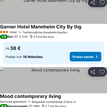
Teilen
Zu
Garner Hotel Mannheim City By Ihg
Preise sehen
Hotel
Tierfreundliche Annehmlichkeiten
Preise sehen
3 Sterne
7,6
Gut
2.314
0.5 km bis onyx
38 €
Ab
Preise von
18 Websites
Preise sehen
Teilen
Zu
Mood contemporary living
Preise sehen
Serviced apartment
Bequemer kontaktloser Check-in
Preise sehen
8,5
Hervorragend
866
0.7 km bis onyx