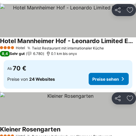
Teilen
Zu
Hotel Mannheimer Hof - Leonardo Limited Edition
Preise sehen
Hotel
Twist Restaurant mit internationaler Küche
Preise sehen
4 Sterne
8,4
Sehr gut
6.780
0.1 km bis onyx
70 €
Ab
Preise von
24 Websites
Preise sehen
Teilen
Zu
Kleiner Rosengarten
Preise sehen