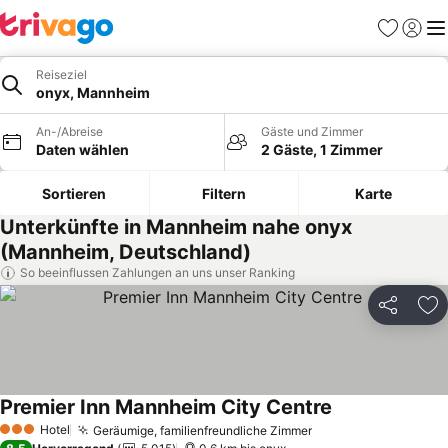
Favoriten
Einlog
Me
Reiseziel
onyx, Mannheim
An-/Abreise
Gäste und Zimmer
Daten wählen
2 Gäste, 1 Zimmer
Sortieren
Filtern
Karte
Unterkünfte in Mannheim nahe onyx
(Mannheim, Deutschland)
So beeinflussen Zahlungen an uns unser Ranking
Teilen
Zu
Premier Inn Mannheim City Centre
Preise sehen
Hotel
Geräumige, familienfreundliche Zimmer
Preise sehen
3 Sterne