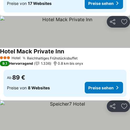
Preise von
17 Websites
Preise sehen
Teilen
Zu
Hotel Mack Private Inn
Preise sehen
Hotel
Reichhaltiges Frühstücksbuffet
Preise sehen
3 Sterne
9,1
Hervorragend
1.336
0.8 km bis onyx
89 €
Ab
Preise von
8 Websites
Preise sehen
Teilen
Zu