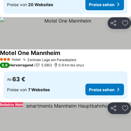
Preise von
20 Websites
Preise sehen
Teilen
Zu
Motel One Mannheim
Preise sehen
Hotel
Zentrale Lage am Paradeplatz
Preise sehen
3 Sterne
8,6
Hervorragend
5.580
0.9 km bis onyx
63 €
Ab
Preise von
7 Websites
Preise sehen
Beliebte Wahl
Teilen
Zu