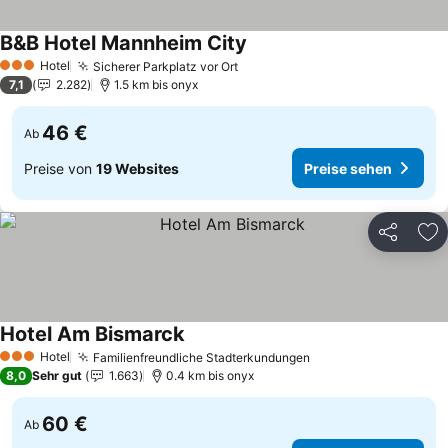
B&B Hotel Mannheim City
Preise sehen
Hotel
Sicherer Parkplatz vor Ort
Preise sehen
3 Sterne
7,1
2.282
1.5 km bis onyx
46 €
Ab
Preise von
19 Websites
Preise sehen
Teilen
Zu
Hotel Am Bismarck
Preise sehen
Hotel
Familienfreundliche Stadterkundungen
Preise sehen
3 Sterne
8,0
Sehr gut
1.663
0.4 km bis onyx
60 €
Ab