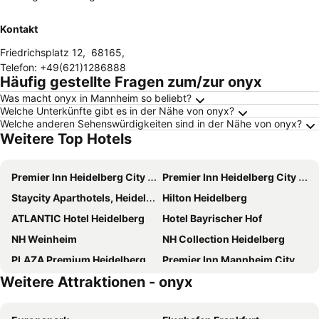
Kontakt
Friedrichsplatz 12
,
68165
,
Telefon
:
+49(621)1286888
Häufig gestellte Fragen zum/zur onyx
Was macht onyx in Mannheim so beliebt?
Welche Unterkünfte gibt es in der Nähe von onyx?
Welche anderen Sehenswürdigkeiten sind in der Nähe von onyx?
Weitere Top Hotels
Premier Inn Heidelberg City Centre
Premier Inn Heidelberg City Bahnstadt
Staycity Aparthotels, Heidelberg
Hilton Heidelberg
ATLANTIC Hotel Heidelberg
Hotel Bayrischer Hof
NH Weinheim
NH Collection Heidelberg
PLAZA Premium Heidelberg
Premier Inn Mannheim City Centre
Weitere Attraktionen - onyx
Intercityhotel Heidelberg
Heidelberg Marriott Hotel
Leonardo Hotel Heidelberg City Center
Aparthotel Adagio Heidelberg