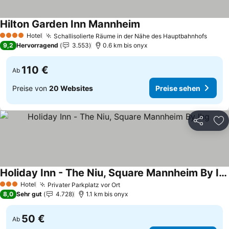
Hilton Garden Inn Mannheim
Preise sehen
Hotel
Schallisolierte Räume in der Nähe des Hauptbahnhofs
Preis
4 Sterne
9,2
Hervorragend
3.553
0.6 km bis onyx
110 €
Ab
Preise von
20 Websites
Preise sehen
Teilen
Zu
Holiday Inn - The Niu, Square Mannheim By Ihg
Preise sehen
Hotel
Privater Parkplatz vor Ort
Preise sehen
3 Sterne
8,0
Sehr gut
4.728
1.1 km bis onyx
50 €
Ab