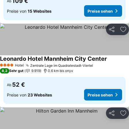
109 €
Ab
Preise von
15 Websites
Preise sehen
Teilen
Zu
Leonardo Hotel Mannheim City Center
Preise se
Hotel
Zentrale Lage im Quadratestadt-Viertel
Preise sehen
4 Sterne
8,2
Sehr gut
9.919
0.6 km bis onyx
52 €
Ab
Preise von
23 Websites
Preise sehen
Teilen
Zu