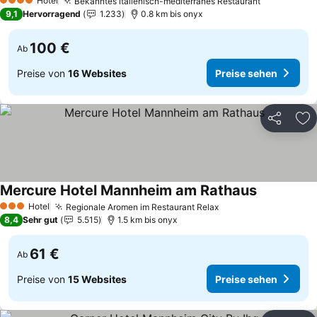
Hotel
Bekanntes italienisch-mediterranes Restaurant
Preise seh
4 Sterne
9,1
Hervorragend
1.233
0.8 km bis onyx
100 €
Ab
Preise von
16 Websites
Preise sehen
Teilen
Zu
Mercure Hotel Mannheim am Rathaus
Preise seh
Hotel
Regionale Aromen im Restaurant Relax
Preise sehen
3 Sterne
8,4
Sehr gut
5.515
1.5 km bis onyx
61 €
Ab
Preise von
15 Websites
Preise sehen