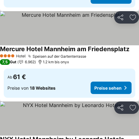
Teilen
Zu
Mercure Hotel Mannheim am Friedensplatz
Prei
Hotel
Speisen auf der Gartenterrasse
Preise sehen
4 Sterne
7,5
Gut
6.962
1.2 km bis onyx
61 €
Ab
Preise von
18 Websites
Preise sehen
Teilen
Zu