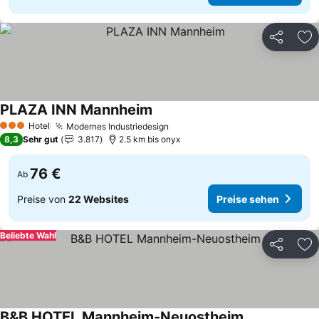
Teilen
Zu
PLAZA INN Mannheim
Preise sehen
Hotel
Modernes Industriedesign
Preise sehen
3 Sterne
8,3
Sehr gut
3.817
2.5 km bis onyx
76 €
Ab
Preise von
22 Websites
Preise sehen
Beliebte Wahl
Teilen
Zu
B&B HOTEL Mannheim-Neuostheim