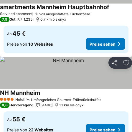
smartments Mannheim Hauptbahnhof
Preise se
Serviced apartment
Voll ausgestattete Küchenzeile
Preise sehen
7,9
Gut
1.235
0.7 km bis onyx
45 €
Ab
Preise von
10 Websites
Preise sehen
Teilen
Zu
NH Mannheim
Preise sehen
Hotel
Umfangreiches Gourmet-Frühstücksbuffet
Preise sehen
4 Sterne
8,8
Hervorragend
9.406
1.1 km bis onyx
55 €
Ab
Preise von
22 Websites
Preise sehen