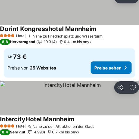
Teilen
Zu
Dorint Kongresshotel Mannheim
Preise sehen
Hotel
Nähe zu Friedrichsplatz und Wasserturm
Preise sehen
4 Sterne
8,8
Hervorragend
19.314
0.4 km bis onyx
73 €
Ab
Preise von
25 Websites
Preise sehen
Teilen
Zu
IntercityHotel Mannheim
Preise sehen
Hotel
Nähe zu den Attraktionen der Stadt
Preise sehen
4 Sterne
8,4
Sehr gut
4.998
0.7 km bis onyx