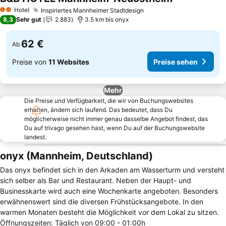
Preise sehen
Hotel
Inspiriertes Mannheimer Stadtdesign
Preise sehen
2 Sterne
8,3
Sehr gut
2.883
3.5 km bis onyx
62 €
Ab
Preise von
11 Websites
Preise sehen
Mehr
Die Preise und Verfügbarkeit, die wir von Buchungswebsites
erhalten, ändern sich laufend. Das bedeutet, dass Du
möglicherweise nicht immer genau dasselbe Angebot findest, das
Du auf trivago gesehen hast, wenn Du auf der Buchungswebsite
landest.
onyx (Mannheim, Deutschland)
Das onyx befindet sich in den Arkaden am Wasserturm und versteht
sich selber als Bar und Restaurant. Neben der Haupt- und
Businesskarte wird auch eine Wochenkarte angeboten. Besonders
erwähnenswert sind die diversen Frühstücksangebote. In den
warmen Monaten besteht die Möglichkeit vor dem Lokal zu sitzen.
Öffnungszeiten: Täglich von 09:00 - 01:00h