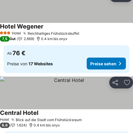
Hotel Wegener
Preise sehen
Hotel
Reichhaltiges Frühstücksbuffet
Preise sehen
3 Sterne
7,5
Gut
2.669
0.4 km bis onyx
76 €
Ab
Preise von
17 Websites
Preise sehen
Teilen
Zu
Central Hotel
Preise sehen
Hotel
Blick auf die Stadt vom Frühstücksraum
Preise sehen
6,6
1.624
0.4 km bis onyx