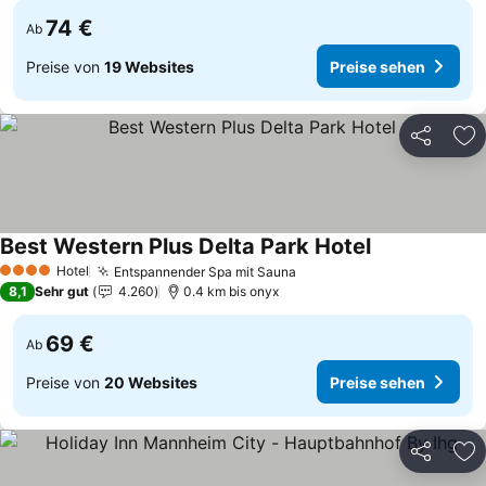
74 €
Ab
Preise von
19 Websites
Preise sehen
Teilen
Zu
Best Western Plus Delta Park Hotel
Preise sehen
Hotel
Entspannender Spa mit Sauna
Preise sehen
4 Sterne
8,1
Sehr gut
4.260
0.4 km bis onyx
69 €
Ab
Preise von
20 Websites
Preise sehen
Teilen
Zu