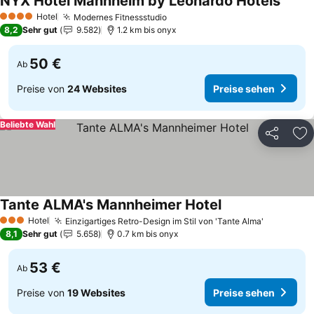
NYX Hotel Mannheim by Leonardo Hotels
Preise
Hotel
Modernes Fitnessstudio
Preise sehen
4 Sterne
8,2
Sehr gut
9.582
1.2 km bis onyx
50 €
Ab
Preise von
24 Websites
Preise sehen
Beliebte Wahl
Teilen
Zu
Tante ALMA's Mannheimer Hotel
Preise sehen
Hotel
Einzigartiges Retro-Design im Stil von 'Tante Alma'
Preise se
3 Sterne
8,1
Sehr gut
5.658
0.7 km bis onyx
53 €
Ab
Preise von
19 Websites
Preise sehen