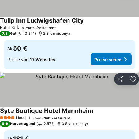
Tulip Inn Ludwigshafen City
Preise sehen
Hotel
À-la-carte-Restaurant
Preise sehen
7,8
Gut
3.241
2.3 km bis onyx
50 €
Ab
Preise von
17 Websites
Preise sehen
Teilen
Zu
Syte Boutique Hotel Mannheim
Preise sehen
Hotel
Food Club Restaurant
Preise sehen
4 Sterne
8,9
Hervorragend
2.575
0.5 km bis onyx
181 €
Ab