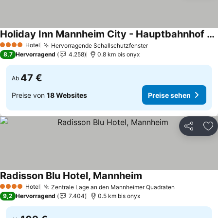
Holiday Inn Mannheim City - Hauptbahnhof By Ihg
Preise sehen
Hotel
Hervorragende Schallschutzfenster
Preise sehen
4 Sterne
8,7
Hervorragend
4.258
0.8 km bis onyx
47 €
Ab
Preise von
18 Websites
Preise sehen
Teilen
Zu
Radisson Blu Hotel, Mannheim
Preise sehen
Hotel
Zentrale Lage an den Mannheimer Quadraten
Preise sehe
4 Sterne
9,2
Hervorragend
7.404
0.5 km bis onyx